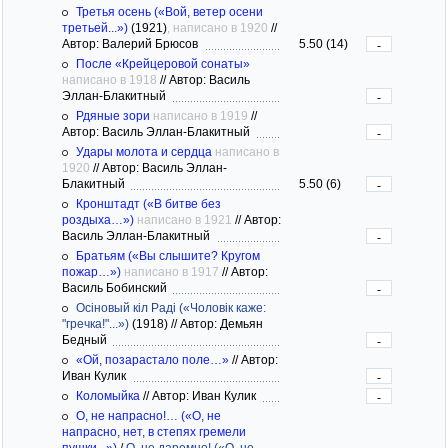
Третья осень («Вой, ветер осени
третьей...»)
(1921)
, написано в 1920
//
Автор: Валерий Брюсов
5.50 (14)
-
После «Крейцеровой сонаты»
написано в 1918
//
Автор: Василь
Эллан-Блакитный
-
Рдяные зори
написано в 1919
//
Автор: Василь Эллан-Блакитный
-
Удары молота и сердца
написано в
1920
//
Автор: Василь Эллан-
Блакитный
5.50 (6)
-
Кронштадт («В битве без
роздыха…»)
написано в 1921
//
Автор:
Василь Эллан-Блакитный
-
Братьям («Вы слышите? Кругом
пожар…»)
написано в 1917
//
Автор:
Василь Бобинский
-
Осiновый кiл Радi («Чоловiк каже:
"гречка!"...»)
(1918)
//
Автор: Демьян
Бедный
-
«Ой, позарастало поле…»
//
Автор:
Иван Кулик
-
Коломыйка
//
Автор: Иван Кулик
-
О, не напрасно!… («О, не
напрасно, нет, в степях гремели
пушки...»)
/
О, не даремно! («О, не