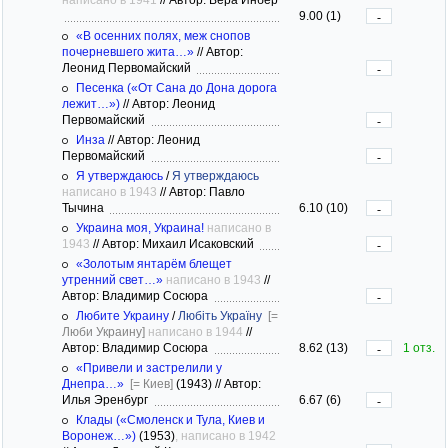
9.00 (1)
-
«В осенних полях, меж снопов
почерневшего жита…»
//
Автор:
Леонид Первомайский
-
Песенка («От Сана до Дона дорога
лежит…»)
//
Автор: Леонид
Первомайский
-
Инза
//
Автор: Леонид
Первомайский
-
Я утверждаюсь
/
Я утверждаюсь
написано в 1943
//
Автор: Павло
Тычина
6.10 (10)
-
Украина моя, Украина!
написано в
1943
//
Автор: Михаил Исаковский
-
«Золотым янтарём блещет
утренний свет…»
написано в 1943
//
Автор: Владимир Сосюра
-
Любите Украину
/
Любіть Україну
[=
Люби Украину]
написано в 1944
//
Автор: Владимир Сосюра
8.62 (13)
1 отз.
-
«Привели и застрелили у
Днепра…»
[= Киев]
(1943)
//
Автор:
Илья Эренбург
6.67 (6)
-
Клады («Смоленск и Тула, Киев и
Воронеж…»)
(1953)
, написано в 1942