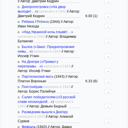
//
Автор: Дмитрий Кедрин
-
Днепропетровск («На двор
выходит…»)
написано в 1942
//
Автор:
Дмитрий Кедрин
6.00 (1)
-
Рябина
/
Рябина
(1944)
//
Автор:
Иван Нехода
-
«Над Украиной ночь плывёт…»
написано в 1942
//
Автор: Владимир
Булаенко
-
Былое («Закат. Приднепровские
нивы…»)
написано в 1943
//
Автор:
Иосиф Уткин
-
На Днепре («Привал у
переправы…»)
написано в 1943
//
Автор: Иосиф Уткин
-
Партизанская мать
(1943)
//
Автор:
Платон Воронько
6.33 (6)
-
Понтонёрам
написано в 1943
//
Автор: Борис Палийчук
-
Салют победителям («О русской
славе незаходной…»)
написано в
1943
//
Автор: Демьян Бедный
-
Разведчики вышли к Днепру
написано в 1943
//
Автор: Алексей
Сурков
-
Февраль
(1943)
//
Автор: Давид