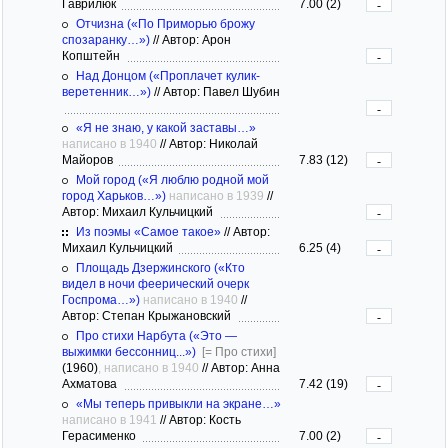
Гаврилюк
7.00 (2)
-
Отчизна («По Приморью брожу
спозаранку…»)
//
Автор: Арон
Копштейн
-
Над Донцом («Проплачет кулик-
веретенник…»)
//
Автор: Павел Шубин
-
«Я не знаю, у какой заставы…»
написано в 1940
//
Автор: Николай
Майоров
7.83 (12)
-
Мой город («Я люблю родной мой
город Харьков…»)
написано в 1939
//
Автор: Михаил Кульчицкий
-
Из поэмы «Самое такое»
//
Автор:
Михаил Кульчицкий
6.25 (4)
-
Площадь Дзержинского («Кто
видел в ночи феерический очерк
Госпрома…»)
написано в 1940
//
Автор: Степан Крыжановский
-
Про стихи Нарбута («Это —
выжимки бессонниц...»)
[= Про стихи]
(1960)
, написано в 1940
//
Автор: Анна
Ахматова
7.42 (19)
-
«Мы теперь привыкли на экране…»
написано в 1941
//
Автор: Кость
Герасименко
7.00 (2)
-