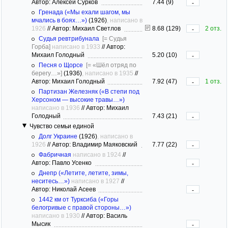
Автор: Алексей Сурков
7.44 (9)
-
Гренада («Мы ехали шагом, мы
мчались в боях…»)
(1926)
, написано в
1926
//
Автор: Михаил Светлов
8.68 (129)
2 отз.
-
Судья ревтрибунала
[= Судья
Горба]
написано в 1933
//
Автор:
Михаил Голодный
5.20 (10)
-
Песня о Щорсе
[= «Шёл отряд по
берегу…»]
(1936)
, написано в 1935
//
Автор: Михаил Голодный
7.92 (47)
1 отз.
-
Партизан Железняк («В степи под
Херсоном — высокие травы…»)
написано в 1936
//
Автор: Михаил
Голодный
7.43 (21)
-
Чувство семьи единой
Долг Украине
(1926)
, написано в
1926
//
Автор: Владимир Маяковский
7.77 (22)
-
Фабричная
написано в 1924
//
Автор: Павло Усенко
-
Днепр («Летите, летите, зимы,
неситесь…»)
написано в 1927
//
Автор: Николай Асеев
-
1442 км от Турксиба («Горы
белогривые с правой стороны…»)
написано в 1930
//
Автор: Василь
Мысик
-