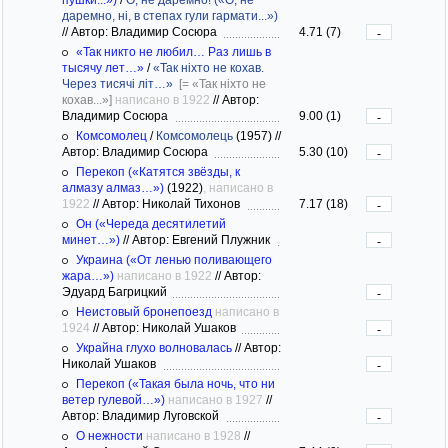
даремно, ні, в степах гули гармати...»)
//
Автор: Владимир Сосюра
4.71 (7)
-
«Так никто не любил… Раз лишь в
тысячу лет…»
/
«Так ніхто не кохав.
Через тисячі літ…»
[= «Так ніхто не
кохав...»]
написано в 1922
//
Автор:
Владимир Сосюра
9.00 (1)
-
Комсомолец
/
Комсомолець
(1957)
//
Автор: Владимир Сосюра
5.30 (10)
-
Перекоп («Катятся звёзды, к
алмазу алмаз…»)
(1922)
, написано в
1922
//
Автор: Николай Тихонов
7.17 (18)
-
Он («Череда десятилетий
минет…»)
//
Автор: Евгений Плужник
-
Украина («От ленью поливающего
жара…»)
написано в 1922
//
Автор:
Эдуард Багрицкий
-
Неистовый бронепоезд
написано в
1924
//
Автор: Николай Ушаков
-
Украйна глухо волновалась
//
Автор:
Николай Ушаков
-
Перекоп («Такая была ночь, что ни
ветер гулевой…»)
написано в 1927
//
Автор: Владимир Луговской
-
О нежности
написано в 1928
//