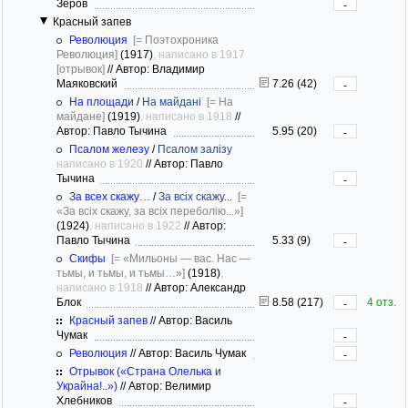
Зеров
-
Красный запев
Революция
[= Поэтохроника
Революция]
(1917)
, написано в 1917
[отрывок]
//
Автор: Владимир
Маяковский
7.26 (42)
-
На площади
/
На майдані
[= На
майдане]
(1919)
, написано в 1918
//
Автор: Павло Тычина
5.95 (20)
-
Псалом железу
/
Псалом залізу
написано в 1920
//
Автор: Павло
Тычина
-
За всех скажу…
/
За всіх скажу...
[=
«За всіх скажу, за всіх переболію...»]
(1924)
, написано в 1922
//
Автор:
Павло Тычина
5.33 (9)
-
Скифы
[= «Мильоны — вас. Нас —
тьмы, и тьмы, и тьмы…»]
(1918)
,
написано в 1918
//
Автор: Александр
Блок
8.58 (217)
4 отз.
-
Красный запев
//
Автор: Василь
Чумак
-
Революция
//
Автор: Василь Чумак
-
Отрывок («Страна Олелька и
Украйна!..»)
//
Автор: Велимир
Хлебников
-