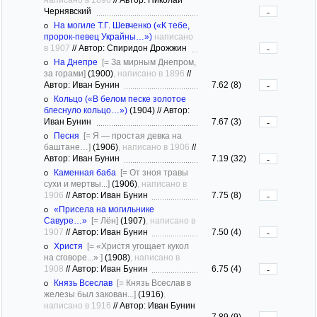
Чернявский
-
На могиле Т.Г. Шевченко («К тебе,
пророк-певец Украйны…»)
написано
в 1907
//
Автор: Спиридон Дрожжин
-
На Днепре
[= За мирным Днепром,
за горами]
(1900)
, написано в 1896
//
Автор: Иван Бунин
7.62 (8)
-
Кольцо («В белом песке золотое
блеснуло кольцо…»)
(1904)
//
Автор:
Иван Бунин
7.67 (3)
-
Песня
[= Я — простая девка на
баштане…]
(1906)
, написано в 1906
//
Автор: Иван Бунин
7.19 (32)
-
Каменная баба
[= От зноя травы
сухи и мертвы...]
(1906)
, написано в
1906
//
Автор: Иван Бунин
7.75 (8)
-
«Присела на могильнике
Савуре…»
[= Лён]
(1907)
, написано в
1907
//
Автор: Иван Бунин
7.50 (4)
-
Христя
[= «Христя угощает кукол
на сговоре...» ]
(1908)
, написано в
1908
//
Автор: Иван Бунин
6.75 (4)
-
Князь Всеслав
[= Князь Всеслав в
железы был закован...]
(1916)
,
написано в 1916
//
Автор: Иван Бунин
7.89 (9)