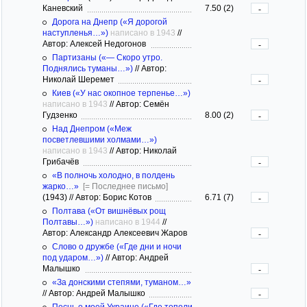
Каневский
7.50 (2)
-
Дорога на Днепр («Я дорогой
наступленья…»)
написано в 1943
//
Автор: Алексей Недогонов
-
Партизаны («— Скоро утро.
Поднялись туманы…»)
//
Автор:
Николай Шеремет
-
Киев («У нас окопное терпенье…»)
написано в 1943
//
Автор: Семён
Гудзенко
8.00 (2)
-
Над Днепром («Меж
посветлевшими холмами…»)
написано в 1943
//
Автор: Николай
Грибачёв
-
«В полночь холодно, в полдень
жарко…»
[= Последнее письмо]
(1943)
//
Автор: Борис Котов
6.71 (7)
-
Полтава («От вишнёвых рощ
Полтавы…»)
написано в 1944
//
Автор: Александр Алексеевич Жаров
-
Слово о дружбе («Где дни и ночи
под ударом…»)
//
Автор: Андрей
Малышко
-
«За донскими степями, туманом…»
//
Автор: Андрей Малышко
-
Песнь о моей Украине («Где тополи