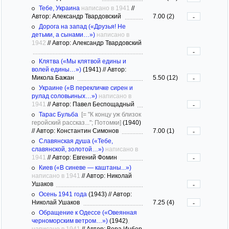
Тебе, Украина
написано в 1941
//
Автор: Александр Твардовский
7.00 (2)
-
Дорога на запад («Друзья! Не
детьми, а сынами…»)
написано в
1942
//
Автор: Александр Твардовский
-
Клятва («Мы клятвой едины и
волей едины…»)
(1941)
//
Автор:
Микола Бажан
5.50 (12)
-
Украине («В перекличке сирен и
рулад соловьиных…»)
написано в
1941
//
Автор: Павел Беспощадный
-
Тарас Бульба
[= "К концу уж близок
геройский рассказ..."; Потомки]
(1940)
//
Автор: Константин Симонов
7.00 (1)
-
Славянская душа («Тебе,
славянской, золотой…»)
написано в
1941
//
Автор: Евгений Фомин
-
Киев («В синеве — каштаны...»)
написано в 1941
//
Автор: Николай
Ушаков
-
Осень 1941 года
(1943)
//
Автор:
Николай Ушаков
7.25 (4)
-
Обращение к Одессе («Овеянная
черноморским ветром…»)
(1942)
,
написано в 1941
//
Автор: Вера Инбер