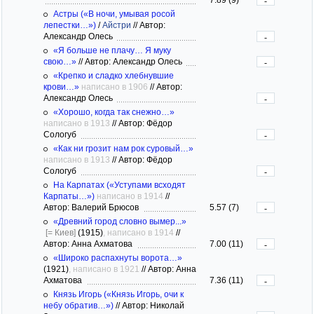
-
Астры («В ночи, умывая росой
лепестки…»)
/
Айстри
//
Автор:
Александр Олесь
-
«Я больше не плачу… Я муку
свою…»
//
Автор: Александр Олесь
-
«Крепко и сладко хлебнувшие
крови…»
написано в 1906
//
Автор:
Александр Олесь
-
«Хорошо, когда так снежно…»
написано в 1913
//
Автор: Фёдор
Сологуб
-
«Как ни грозит нам рок суровый…»
написано в 1913
//
Автор: Фёдор
Сологуб
-
На Карпатах («Уступами всходят
Карпаты…»)
написано в 1914
//
Автор: Валерий Брюсов
5.57 (7)
-
«Древний город словно вымер...»
[= Киев]
(1915)
, написано в 1914
//
Автор: Анна Ахматова
7.00 (11)
-
«Широко распахнуты ворота…»
(1921)
, написано в 1921
//
Автор: Анна
Ахматова
7.36 (11)
-
Князь Игорь («Князь Игорь, очи к
небу обратив…»)
//
Автор: Николай