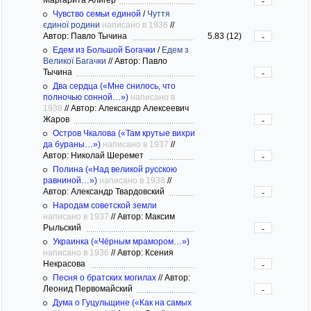
-
Чувство семьи единой
/
Чуття
єдиної родини
написано в 1936
//
Автор: Павло Тычина
5.83 (12)
-
Едем из Большой Богачки
/
Едем з
Великої Багачки
//
Автор: Павло
Тычина
-
Два сердца («Мне снилось, что
полночью сонной…»)
написано в
1938
//
Автор: Александр Алексеевич
Жаров
-
Остров Чкалова («Там крутые вихри
да бураны…»)
написано в 1937
//
Автор: Николай Шеремет
-
Полина («Над великой русскою
равниной…»)
написано в 1938
//
Автор: Александр Твардовский
-
Народам советской земли
написано в 1937
//
Автор: Максим
Рыльский
-
Украинка («Чёрным мрамором…»)
написано в 1936
//
Автор: Ксения
Некрасова
-
Песня о братских могилах
//
Автор:
Леонид Первомайский
-
Дума о Гуцульщине («Как на самых