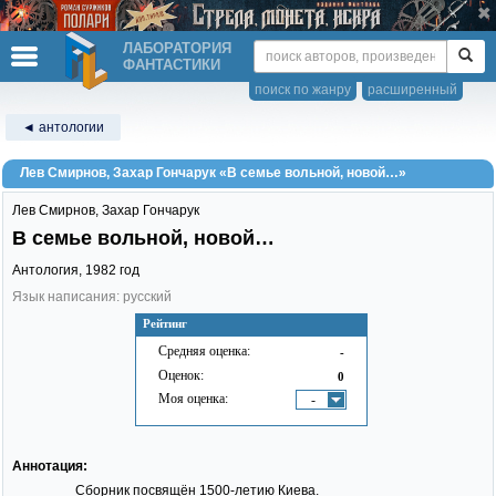
ЛАБОРАТОРИЯ
ФАНТАСТИКИ
поиск по жанру
расширенный
◄ антологии
Лев Смирнов, Захар Гончарук «В семье вольной, новой…»
Лев Смирнов
,
Захар Гончарук
В семье вольной, новой…
Антология,
1982
год
Язык написания: русский
Рейтинг
Средняя оценка:
-
Оценок:
0
Моя оценка:
-
Аннотация:
Сборник посвящён 1500-летию Киева.