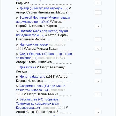
Радимов
-
Днепр («Выступают чередой…»)
//
Автор: Сергей Николаевич Марков
-
Золотой Чернигов («Черниговцам
ли думать о цепях?..»)
//
Автор:
Сергей Николаевич Марков
-
Полтава («Как при Петре, звучит
победный гром…»)
//
Автор: Сергей
Николаевич Марков
-
На поле Куликовом
написано в
1951
//
Автор: Микола Бажан
-
Сады Украины («Тропа — то в тени,
то на зное…»)
написано в 1974
//
Автор: Степан Щипачёв
-
Два титана
//
Автор: Александр
Левада
-
Ночь на баштане
(1938)
//
Автор:
Ксения Некрасова
-
Современность («И при Бояне
точно так бывало…»)
написано в
1964
//
Автор: Василь Мысик
-
Бессмертье («От обрывов
Триполья до сумрачных шахт
Краснодона…»)
написано в 1948
//
Автор: Савва Голованивский
-