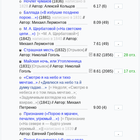
Ночлег чумаков
(1836)
, написано в
1828
//
Автор: Алексей Кольцов
6.17 (6)
-
Баллада («В избушке позднею
порою…»)
(1881)
, написано в 1831
//
Автор: Михаил Лермонтов
8.09 (49)
-
М. А. Щербатовой («На светские
цепи…»)
[= <М. А. Щербатовой>]
(1842)
, написано в 1840
//
Автор:
Михаил Лермонтов
7.61 (49)
-
Страшная месть
(1832)
[Отрывок]
//
Автор: Николай Гоголь
8.82 (1856)
28 отз.
-
Майская ночь, или Утопленница
(1831)
[Отрывок]
//
Автор: Николай
Гоголь
8.61 (2085)
17 отз.
-
«Смотрю я на небо и тихо
мечтаю...»
/
«Дивлюся на небо та й
думку гадаю…»
[= Недоля; «Смотрю в
небеса и о том лишь мечтаю...»;
«Задумчивым взглядом на небо
взираю...»]
(1841)
//
Автор: Михаил
Петренко
9.00 (4)
-
Признание («Порою я мрачен,
печален, угрюмый…»)
[= Признание
(«На севере я — будто узник
угрюмый…»)]
написано в 1839
//
Автор: Евгений Гребёнка
-
Песня бандуриста («Было у орла