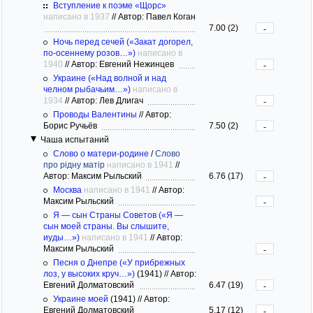
Вступление к поэме «Щорс»
написано в 1937
//
Автор: Павел Коган
7.00 (2)
-
Ночь перед сечей («Закат догорел,
по-осеннему розов…»)
написано в
1940
//
Автор: Евгений Нежинцев
-
Украине («Над волной и над
челном рыбачьим…»)
написано в
1934
//
Автор: Лев Длигач
-
Проводы Валентины
//
Автор:
Борис Ручьёв
7.50 (2)
-
Чаша испытаний
Слово о матери-родине
/
Слово
про рідну матір
написано в 1941
//
Автор: Максим Рыльский
6.76 (17)
-
Москва
написано в 1941
//
Автор:
Максим Рыльский
-
Я — сын Страны Советов («Я —
сын моей страны. Вы слышите,
иуды…»)
написано в 1941
//
Автор:
Максим Рыльский
-
Песня о Днепре («У прибрежных
лоз, у высоких круч…»)
(1941)
//
Автор:
Евгений Долматовский
6.47 (19)
-
Украине моей
(1941)
//
Автор:
Евгений Долматовский
5.17 (12)
-