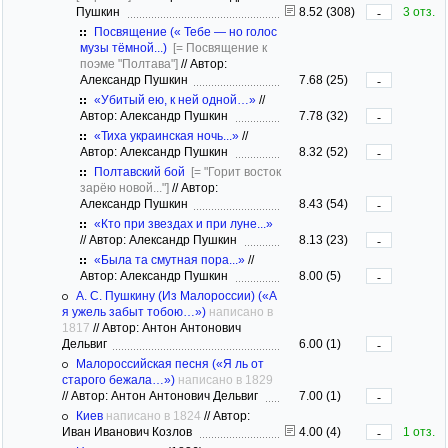
Пушкин
8.52 (308)
3 отз.
-
Посвящение (« Тебе — но голос
музы тёмной...)
[= Посвящение к
поэме "Полтава"]
//
Автор:
Александр Пушкин
7.68 (25)
-
«Убитый ею, к ней одной…»
//
Автор: Александр Пушкин
7.78 (32)
-
«Тиха украинская ночь...»
//
Автор: Александр Пушкин
8.32 (52)
-
Полтавский бой
[= "Горит восток
зарёю новой..."]
//
Автор:
Александр Пушкин
8.43 (54)
-
«Кто при звездах и при луне...»
//
Автор: Александр Пушкин
8.13 (23)
-
«Была та смутная пора...»
//
Автор: Александр Пушкин
8.00 (5)
-
А. С. Пушкину (Из Малороссии) («А
я ужель забыт тобою…»)
написано в
1817
//
Автор: Антон Антонович
Дельвиг
6.00 (1)
-
Малороссийская песня («Я ль от
старого бежала…»)
написано в 1829
//
Автор: Антон Антонович Дельвиг
7.00 (1)
-
Киев
написано в 1824
//
Автор:
Иван Иванович Козлов
4.00 (4)
1 отз.
-