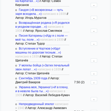
на Карпатах…»)
//
Автор: Семён
Кирсанов
-
Гандзя («В воскресенье — чуть
заря всходила…»)
написано в 1939
//
Автор: Игорь Муратов
-
Возвращённая родина («Я родился
в уездном городке…»)
написано в
1939
//
Автор: Ярослав Смеляков
-
Песня Катерины («Иду я с поля —
моё ты, поле…»)
написано в 1939
//
Автор: Степан Тудор
-
Вступление в Чортков («Идут
машины по дорогам тесным…»)
написано в 1939
//
Автор: Степан
Щипачёв
-
У могилы бойца («Затих печальный
звон лопат…»)
написано в 1939
//
Автор: Степан Щипачёв
-
Сентябрь 1939 года
//
Автор:
Дмитрий Вакаров
7.50 (2)
-
Украина моя, Украина! («И в плену,
и в неволе была ты…»)
написано в
1939
//
Автор: Василий Лебедев-Кумач
-
Непредвиденный эпилог
написано
в 1940
//
Автор: Александр Акимович