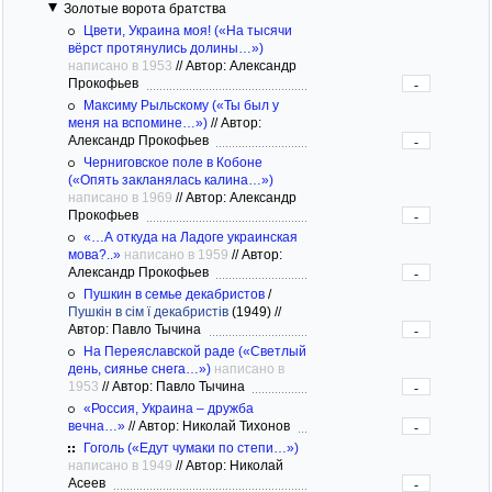
Золотые ворота братства
Цвети, Украина моя! («На тысячи
вёрст протянулись долины…»)
написано в 1953
//
Автор: Александр
Прокофьев
-
Максиму Рыльскому («Ты был у
меня на вспомине…»)
//
Автор:
Александр Прокофьев
-
Черниговское поле в Кобоне
(«Опять закланялась калина…»)
написано в 1969
//
Автор: Александр
Прокофьев
-
«…А откуда на Ладоге украинская
мова?..»
написано в 1959
//
Автор:
Александр Прокофьев
-
Пушкин в семье декабристов
/
Пушкін в сім ї декабристів
(1949)
//
Автор: Павло Тычина
-
На Переяславской раде («Светлый
день, сиянье снега…»)
написано в
1953
//
Автор: Павло Тычина
-
«Россия, Украина – дружба
вечна…»
//
Автор: Николай Тихонов
-
Гоголь («Едут чумаки по степи…»)
написано в 1949
//
Автор: Николай
Асеев
-