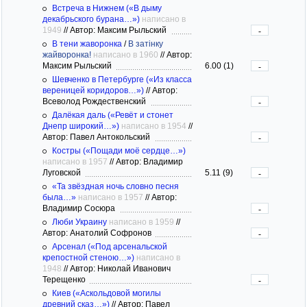
Встреча в Нижнем («В дыму
декабрьского бурана…»)
написано в
1949
//
Автор: Максим Рыльский
-
В тени жаворонка
/
В затiнку
жайворонка!
написано в 1960
//
Автор:
Максим Рыльский
6.00 (1)
-
Шевченко в Петербурге («Из класса
вереницей коридоров…»)
//
Автор:
Всеволод Рождественский
-
Далёкая даль («Ревёт и стонет
Днепр широкий…»)
написано в 1954
//
Автор: Павел Антокольский
-
Костры («Пощади моё сердце…»)
написано в 1957
//
Автор: Владимир
Луговской
5.11 (9)
-
«Та звёздная ночь словно песня
была…»
написано в 1957
//
Автор:
Владимир Сосюра
-
Люби Украину
написано в 1959
//
Автор: Анатолий Софронов
-
Арсенал («Под арсенальской
крепостной стеною…»)
написано в
1948
//
Автор: Николай Иванович
Терещенко
-
Киев («Аскольдовой могилы
древний сказ…»)
//
Автор: Павел