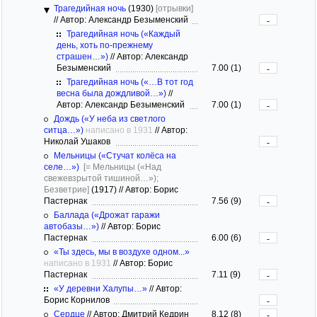
Трагедийная ночь
(1930)
[отрывки]
//
Автор: Александр Безыменский
-
Трагедийная ночь («Каждый
день, хоть по-прежнему
страшен…»)
//
Автор: Александр
Безыменский
7.00 (1)
-
Трагедийная ночь («…В тот год
весна была дождливой…»)
//
Автор: Александр Безыменский
7.00 (1)
-
Дождь («У неба из светлого
ситца…»)
написано в 1931
//
Автор:
Николай Ушаков
-
Мельницы («Стучат колёса на
селе…»)
[= Мельницы («Над
свежевзрытой тишиной…»);
Безветрие]
(1917)
//
Автор: Борис
Пастернак
7.56 (9)
-
Баллада («Дрожат гаражи
автобазы…»)
//
Автор: Борис
Пастернак
6.00 (6)
-
«Ты здесь, мы в воздухе одном...»
написано в 1931
//
Автор: Борис
Пастернак
7.11 (9)
-
«У деревни Халупы…»
//
Автор:
Борис Корнилов
-
Сердце
//
Автор: Дмитрий Кедрин
8.12 (8)
-