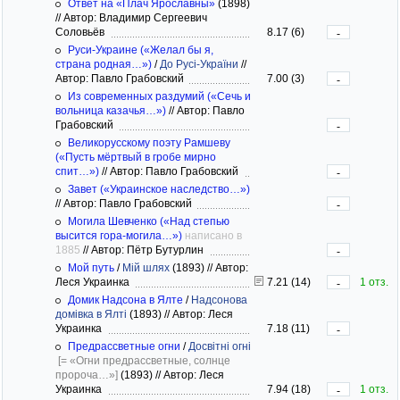
Ответ на «Плач Ярославны»
(1898)
//
Автор: Владимир Сергеевич
Соловьёв
8.17 (6)
-
Руси-Украине («Желал бы я,
страна родная…»)
/
До Русі-України
//
Автор: Павло Грабовский
7.00 (3)
-
Из современных раздумий («Сечь и
вольница казачья…»)
//
Автор: Павло
Грабовский
-
Великорусскому поэту Рамшеву
(«Пусть мёртвый в гробе мирно
спит…»)
//
Автор: Павло Грабовский
-
Завет («Украинское наследство…»)
//
Автор: Павло Грабовский
-
Могила Шевченко («Над степью
высится гора-могила…»)
написано в
1885
//
Автор: Пётр Бутурлин
-
Мой путь
/
Мій шлях
(1893)
//
Автор:
Леся Украинка
7.21 (14)
1 отз.
-
Домик Надсона в Ялте
/
Надсонова
домівка в Ялті
(1893)
//
Автор: Леся
Украинка
7.18 (11)
-
Предрассветные огни
/
Досвітні огні
[= «Огни предрассветные, солнце
пророча…»]
(1893)
//
Автор: Леся
Украинка
7.94 (18)
1 отз.
-