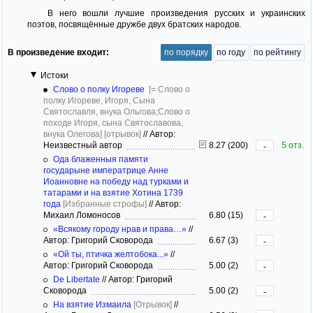
В него вошли лучшие произведения русских и украинских
поэтов, посвящённые дружбе двух братских народов.
В произведение входит:
по порядку
по году
по рейтингу
Истоки
Слово о полку Игореве
[= Слово о
полку Игореве, Игоря, Сына
Святославля, внука Ольгова;Слово о
походе Игоря, сына Святославова,
внука Олегова]
[отрывок]
//
Автор:
Неизвестный автор
8.27 (200)
5 отз.
-
Ода блаженныя памяти
государыне императрице Анне
Иоанновне на победу над турками и
татарами и на взятие Хотина 1739
года
[Избранные строфы]
//
Автор:
Михаил Ломоносов
6.80 (15)
-
«Всякому городу нрав и права…»
//
Автор: Григорий Сковорода
6.67 (3)
-
«Ой ты, птичка желтобока...»
//
Автор: Григорий Сковорода
5.00 (2)
-
De Libertate
//
Автор: Григорий
Сковорода
5.00 (2)
-
На взятие Измаила
[Отрывок]
//