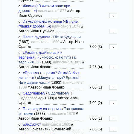
-
Жница («В чистом поле при
дороге…»)
написано в 1877
//
Автор:
Иван Суриков
-
Из украинских мотивов («В поле
гладкая дорога…»)
написано в 1879
//
Автор: Иван Суриков
-
Песня будущего
/
Пісня будущини
(1887)
, написано в 1880
//
Автор: Иван
Франко
7.00 (3)
-
«Россия, край печали и
терпенья...»
/
«Росіє, краю туги та
терпіння…»
(1890)
, написано в 1889
//
Автор: Иван Франко
7.25 (4)
-
«Прошло то время? Ложь! Забыт
ли час...»
/
«Минув час мук? Брехня!
Чи ж давній час...»
(1893)
, написано в
1889
//
Автор: Иван Франко
7.00 (1)
-
Седоглавому
/
Сідоглавому
[=
Седовласому]
(1898)
//
Автор: Иван
Франко
7.00 (2)
-
Товарищам из тюрьмы
/
Товаришам
із тюрми
(1878)
, написано в 1878
//
Автор: Иван Франко
8.00 (1)
-
Бандурист
написано в 1860
//
Автор: Константин Случевский
7.80 (5)
-