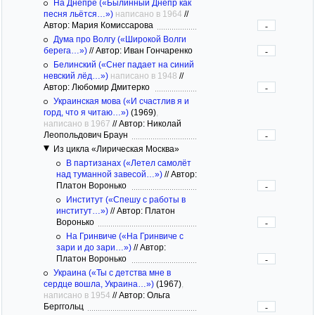
На Днепре («Былинный Днепр как
песня льётся…»)
написано в 1964
//
Автор: Мария Комиссарова
-
Дума про Волгу («Широкой Волги
берега…»)
//
Автор: Иван Гончаренко
-
Белинский («Снег падает на синий
невский лёд…»)
написано в 1948
//
Автор: Любомир Дмитерко
-
Украинская мова («И счастлив я и
горд, что я читаю…»)
(1969)
,
написано в 1967
//
Автор: Николай
Леопольдович Браун
-
Из цикла «Лирическая Москва»
В партизанах («Летел самолёт
над туманной завесой…»)
//
Автор:
Платон Воронько
-
Институт («Спешу с работы в
институт…»)
//
Автор: Платон
Воронько
-
На Гринвиче («На Гринвиче с
зари и до зари…»)
//
Автор:
Платон Воронько
-
Украина («Ты с детства мне в
сердце вошла, Украина…»)
(1967)
,
написано в 1954
//
Автор: Ольга
Берггольц
-