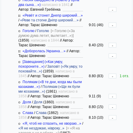
два сына…»)
написано в 1841
//
Автор: Евгений Гребёнка
-
«Ревёт и стонет Днепр широкий…»
/
«Реве та стогне Дніпр широкий…»
//
Автор: Тарас Шевченко
9.01 (46)
-
Гоголю
/
Гоголю
[= Гоголю («За
думою дума летит, вылетает...»)]
(1859)
, написано в 1844
//
Автор:
Тарас Шевченко
8.40 (20)
-
«Доборолась Украина…»
//
Автор:
Тарас Шевченко
-
[Завещание] («Как умру,
похороните...»)
/
Заповіт («Як умру, то
поховайте...»)
(1859)
, написано в
1845
//
Автор: Тарас Шевченко
8.80 (83)
1 отз.
-
Полякам («В те дни, когда мы были
казаками...»)
/
Полякам («Ще як були
ми козаками...»)
(1861)
, написано в
1858
//
Автор: Тарас Шевченко
9.11 (9)
-
Доля
/
Доля
(1860)
, написано в
1858
//
Автор: Тарас Шевченко
8.80 (15)
-
Слава
/
Слава
(1862)
, написано в
1858
//
Автор: Тарас Шевченко
8.10 (10)
-
«Я, чтоб не сглазить, не хвораю...»
/
«Я не нездужаю, нівроку...»
[= «Я на
здоровье не в обиде...»]
(1867)
,