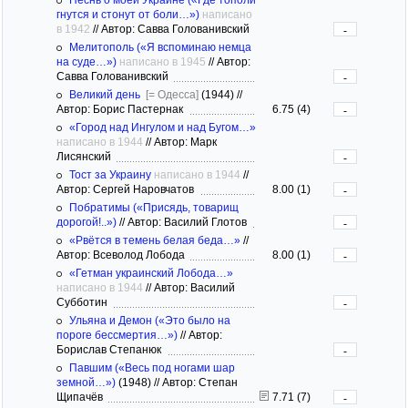
гнутся и стонут от боли…»)
написано
в 1942
//
Автор: Савва Голованивский
-
Мелитополь («Я вспоминаю немца
на суде…»)
написано в 1945
//
Автор:
Савва Голованивский
-
Великий день
[= Одесса]
(1944)
//
Автор: Борис Пастернак
6.75 (4)
-
«Город над Ингулом и над Бугом…»
написано в 1944
//
Автор: Марк
Лисянский
-
Тост за Украину
написано в 1944
//
Автор: Сергей Наровчатов
8.00 (1)
-
Побратимы («Присядь, товарищ
дорогой!..»)
//
Автор: Василий Глотов
-
«Рвётся в темень белая беда…»
//
Автор: Всеволод Лобода
8.00 (1)
-
«Гетман украинский Лобода…»
написано в 1944
//
Автор: Василий
Субботин
-
Ульяна и Демон («Это было на
пороге бессмертия…»)
//
Автор:
Борислав Степанюк
-
Павшим («Весь под ногами шар
земной…»)
(1948)
//
Автор: Степан
Щипачёв
7.71 (7)
-