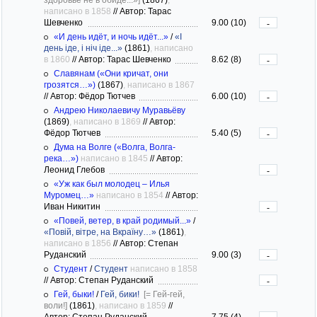
написано в 1858
//
Автор: Тарас
Шевченко
9.00 (10)
-
«И день идёт, и ночь идёт...»
/
«І
день іде, і ніч іде...»
(1861)
, написано
в 1860
//
Автор: Тарас Шевченко
8.62 (8)
-
Славянам («Они кричат, они
грозятся…»)
(1867)
, написано в 1867
//
Автор: Фёдор Тютчев
6.00 (10)
-
Андрею Николаевичу Муравьёву
(1869)
, написано в 1869
//
Автор:
Фёдор Тютчев
5.40 (5)
-
Дума на Волге («Волга, Волга-
река…»)
написано в 1845
//
Автор:
Леонид Глебов
-
«Уж как был молодец – Илья
Муромец…»
написано в 1854
//
Автор:
Иван Никитин
-
«Повей, ветер, в край родимый...»
/
«Повій, вітре, на Вкраїну…»
(1861)
,
написано в 1856
//
Автор: Степан
Руданский
9.00 (3)
-
Студент
/
Студент
написано в 1858
//
Автор: Степан Руданский
-
Гей, быки!
/
Гей, бики!
[= Гей-гей,
воли!]
(1861)
, написано в 1859
//
Автор: Степан Руданский
7.75 (4)