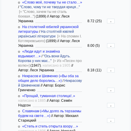
«Слово моё, почему ты не стало…»
/
"Слово, чому ти не твердая криця..."
[= "Слово, зачем ты не сталь
боевая..."]
(1899)
//
Автор: Леся
Украинка
8.72 (25)
-
На столетний юбилей украинской
литературы
/
На столітній ювілей
української літератури
[= На спомин І.
Котляревського]
(1899)
//
Автор: Леся
Украинка
8.00 (5)
-
«Люди идут и знамёна
вздымают…»
/
"Ось вони йдуть.
Корогва у них має..."
[= Из «Песен про
волю»]
(1947)
, написано в 1905
//
Автор: Леся Украинка
8.18 (11)
-
Некрасов и Шевченко («Вы оба за
общее дело боролись…»)
/
Некрасову
й Шевченкові
//
Автор: Борис
Гринченко
-
«Прощай, туманная столица!..»
написано в 1885
//
Автор: Семён
Надсон
-
Славянам («Мы долго ль терзаемы
будем на свете…»)
//
Автор: Михаил
Старицкий
-
«Степь и степь открыта взору…»
написано в 1896
//
Автор: Николай