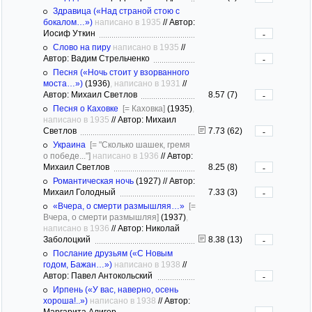
Здравица («Над страной стою с
бокалом…»)
написано в 1935
//
Автор:
Иосиф Уткин
-
Слово на пиру
написано в 1935
//
Автор: Вадим Стрельченко
-
Песня («Ночь стоит у взорванного
моста…»)
(1936)
, написано в 1931
//
Автор: Михаил Светлов
8.57 (7)
-
Песня о Каховке
[= Каховка]
(1935)
,
написано в 1935
//
Автор: Михаил
Светлов
7.73 (62)
-
Украина
[= "Сколько шашек, гремя
о победе..."]
написано в 1936
//
Автор:
Михаил Светлов
8.25 (8)
-
Романтическая ночь
(1927)
//
Автор:
Михаил Голодный
7.33 (3)
-
«Вчера, о смерти размышляя…»
[=
Вчера, о смерти размышляя]
(1937)
,
написано в 1936
//
Автор: Николай
Заболоцкий
8.38 (13)
-
Послание друзьям («С Новым
годом, Бажан…»)
написано в 1938
//
Автор: Павел Антокольский
-
Ирпень («У вас, наверно, осень
хороша!..»)
написано в 1938
//
Автор:
Маргарита Алигер