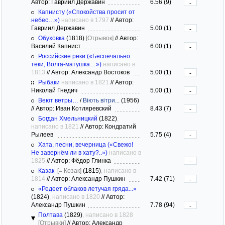
Автор: Гавриил Державин
6.56 (9)
-
Капнисту («Спокойства просит от
небес…»)
написано в 1797
//
Автор:
Гавриил Державин
5.00 (1)
-
Обуховка
(1818)
[Отрывок]
//
Автор:
Василий Капнист
6.00 (1)
-
Российские реки («Беспечально
теки, Волга-матушка…»)
написано в
1813
//
Автор: Александр Востоков
5.00 (1)
-
Рыбаки
написано в 1821
//
Автор:
Николай Гнедич
5.00 (1)
-
Веют ветры…
/
Віють вітри...
(1956)
//
Автор: Иван Котляревский
8.43 (7)
-
Богдан Хмельницкий
(1822)
,
написано в 1821
//
Автор: Кондратий
Рылеев
5.75 (4)
-
Хата, песни, вечерница («Свежо!
Не завернём ли в хату?..»)
написано в
1825
//
Автор: Фёдор Глинка
-
Казак
[= Козак]
(1815)
, написано в
1814
//
Автор: Александр Пушкин
7.42 (71)
-
«Редеет облаков летучая гряда...»
(1824)
, написано в 1820
//
Автор:
Александр Пушкин
7.78 (94)
-
Полтава
(1829)
, написано в 1828
[Отрывки]
//
Автор: Александр