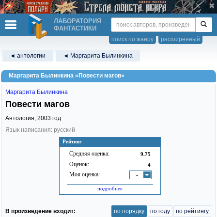
ЛАБОРАТОРИЯ
ФАНТАСТИКИ
поиск по жанру
расширенный
◄ антологии
◄ Маргарита Былинкина
Маргарита Былинкина «Повести магов»
Маргарита Былинкина
Повести магов
Антология,
2003
год
Язык написания: русский
Рейтинг
Средняя оценка:
9.75
Оценок:
4
Моя оценка:
-
подробнее
В произведение входит:
по порядку
по году
по рейтингу