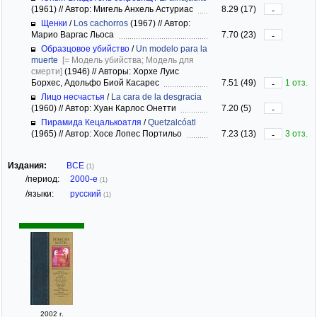
(1961)
//
Автор: Мигель Анхель Астуриас
8.29 (17)
-
Щенки
/
Los cachorros
(1967)
//
Автор:
Марио Варгас Льоса
7.70 (23)
-
Образцовое убийство
/
Un modelo para la
muerte
[= Модель убийства; Модель для
смерти]
(1946)
//
Авторы: Хорхе Луис
Борхес, Адольфо Биой Касарес
7.51 (49)
1 отз.
-
Лицо несчастья
/
La cara de la desgracia
(1960)
//
Автор: Хуан Карлос Онетти
7.20 (5)
-
Пирамида Кецалькоатля
/
Quetzalcóatl
(1965)
//
Автор: Хосе Лопес Портильо
7.23 (13)
3 отз.
-
Издания:
ВСЕ
(1)
/период:
2000-е
(1)
/языки:
русский
(1)
2002 г.