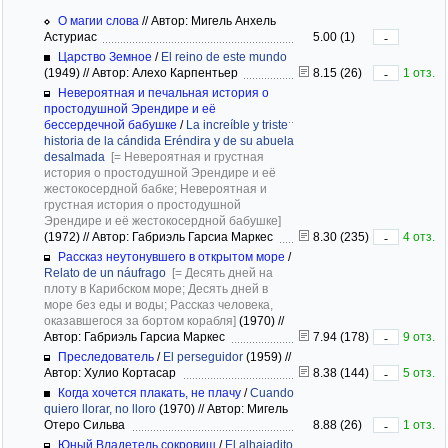
О магии слова
//
Автор: Мигель Анхель
Астуриас
5.00 (1)
-
Царство Земное
/
El reino de este mundo
(1949)
//
Автор: Алехо Карпентьер
8.15 (26)
1 отз.
-
Невероятная и печальная история о
простодушной Эрендире и её
бессердечной бабушке
/
La increíble y triste
historia de la cándida Eréndira y de su abuela
desalmada
[= Невероятная и грустная
история о простодушной Эрендире и её
жестокосердной бабке; Невероятная и
грустная история о простодушной
Эрендире и её жестокосердной бабушке]
(1972)
//
Автор: Габриэль Гарсиа Маркес
8.30 (235)
4 отз.
-
Рассказ неутонувшего в открытом море
/
Relato de un náufrago
[= Десять дней на
плоту в Карибском море; Десять дней в
море без еды и воды; Рассказ человека,
оказавшегося за бортом корабля]
(1970)
//
Автор: Габриэль Гарсиа Маркес
7.94 (178)
9 отз.
-
Преследователь
/
El perseguidor
(1959)
//
Автор: Хулио Кортасар
8.38 (144)
5 отз.
-
Когда хочется плакать, не плачу
/
Cuando
quiero llorar, no lloro
(1970)
//
Автор: Мигель
Отеро Сильва
8.88 (26)
1 отз.
-
Юный Владетель сокровищ
/
El alhajadito