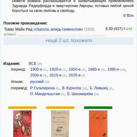
сюжете романа рассказывается о захватывающих приключениях
Эдуарда Радерфорда и квартеронки Авроры, готовых любой ценой
бороться за свою любовь и свободу.
©
ffzm
Похожие произведения:
8.30 (437)
4 отз.
Томас Майн Рид
«Оцеола, вождь семинолов»
(1858,
роман)
+ещё 2 шт. похожего
Издания:
ВСЕ
(29)
/период:
1900-е
,
1920-е
,
1950-е
,
1980-е
,
1990-е
,
(1)
(1)
(2)
(3)
(14)
2000-е
,
2010-е
,
2020-е
(3)
(3)
(2)
/языки:
русский
(29)
/перевод:
Р. Гальперина
,
В. Курелла
,
Б. Лившиц
,
(6)
(24)
(2)
О. Мандельштам
,
Е. Шишмарёва
(2)
(24)