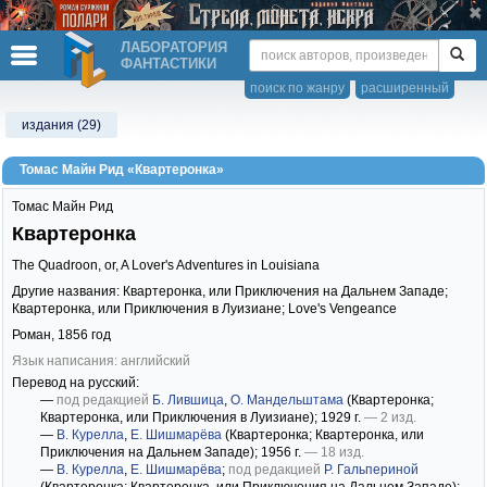
ЛАБОРАТОРИЯ
ФАНТАСТИКИ
поиск по жанру
расширенный
издания (29)
Томас Майн Рид «Квартеронка»
Томас Майн Рид
Квартеронка
The Quadroon, or, A Lover's Adventures in Louisiana
Другие названия: Квартеронка, или Приключения на Дальнем Западе;
Квартеронка, или Приключения в Луизиане; Love's Vengeance
Роман,
1856
год
Язык написания: английский
Перевод на русский:
—
под редакцией
Б. Лившица
,
О. Мандельштама
(Квартеронка;
Квартеронка, или Приключения в Луизиане)
; 1929 г.
— 2 изд.
—
В. Курелла
,
Е. Шишмарёва
(Квартеронка; Квартеронка, или
Приключения на Дальнем Западе)
; 1956 г.
— 18 изд.
—
В. Курелла
,
Е. Шишмарёва
;
под редакцией
Р. Гальпериной