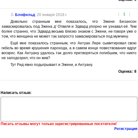
[
1
]
Блофельд
,
20 января 2018 г.
Довольно странным мне показалось, что Эжени Безансон
замаскировалась под Эжена д' Отвиля и Эдвард упорно не узнавал её. Тем
более странно, что Эдвард весьма близко знаком с Эжени, не говоря уже о
том, что женщина не может так запросто замаскироваться под мужчину.
Ещё мне показалось странным, что Антуан Лере сымитировал свою
гибель во время крушения парохода, а в самом конце повествования вдруг
воскрес. Как Антуану удалось так долго притворяться погибшим, что никто
не заподозрил, что он жив?
Тут Рид явно подыгрывает и Эжени, и Антуану.
Оценка:
8
Написать отзыв:
Писать отзывы могут только зарегистрированные посетители!
Регистрация