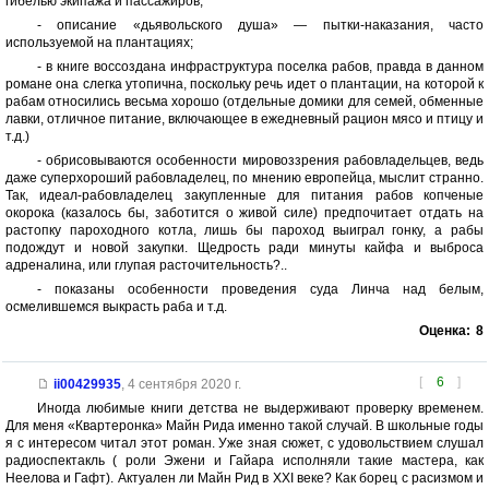
гибелью экипажа и пассажиров;
- описание «дьявольского душа» — пытки-наказания, часто
используемой на плантациях;
- в книге воссоздана инфраструктура поселка рабов, правда в данном
романе она слегка утопична, поскольку речь идет о плантации, на которой к
рабам относились весьма хорошо (отдельные домики для семей, обменные
лавки, отличное питание, включающее в ежедневный рацион мясо и птицу и
т.д.)
- обрисовываются особенности мировоззрения рабовладельцев, ведь
даже суперхороший рабовладелец, по мнению европейца, мыслит странно.
Так, идеал-рабовладелец закупленные для питания рабов копченые
окорока (казалось бы, заботится о живой силе) предпочитает отдать на
растопку пароходного котла, лишь бы пароход выиграл гонку, а рабы
подождут и новой закупки. Щедрость ради минуты кайфа и выброса
адреналина, или глупая расточительность?..
- показаны особенности проведения суда Линча над белым,
осмелившемся выкрасть раба и т.д.
Оценка:
8
[
6
]
ii00429935
,
4 сентября 2020 г.
Иногда любимые книги детства не выдерживают проверку временем.
Для меня «Квартеронка» Майн Рида именно такой случай. В школьные годы
я с интересом читал этот роман. Уже зная сюжет, с удовольствием слушал
радиоспектакль ( роли Эжени и Гайара исполняли такие мастера, как
Неелова и Гафт). Актуален ли Майн Рид в XXI веке? Как борец с расизмом и