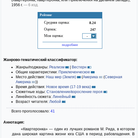
(Квартеронка; Квартеронка, или Приключения на Дальнем Западе)
;
1956 г.
— 6 изд.
Рейтинг
Средняя оценка:
8.24
Оценок:
247
Моя оценка:
-
подробнее
Жанрово-тематический классификатор:
Жанры/поджанры:
Реализм
|
Вестерн
Общие характеристики:
Приключенческое
Место действия:
Наш мир (Земля)
(
Америка
(
Северная
Америка
)
)
Время действия:
Новое время (17-19 века)
Сюжетные ходы:
Становление/взросление героя
Линейность сюжета:
Линейный
Возраст читателя:
Любой
Всего проголосовало:
41
Аннотация:
«Квартеронка» — один из лучших романов М. Рида, в котором
дана широкая картина жизни юга США в период рабовладения. В