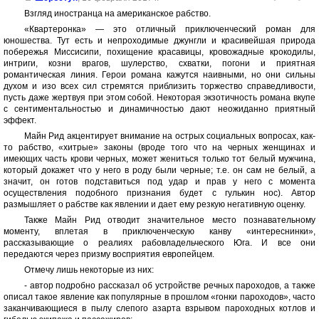
Взгляд иностранца на американское рабство.
«Квартеронка» — это отличный приключенческий роман для
юношества. Тут есть и непроходимые джунгли и красивейшая природа
побережья Миссисипи, похищение красавицы, кровожадные крокодилы,
интриги, козни врагов, шулерство, схватки, погони и приятная
романтическая линия. Герои романа кажутся наивными, но они сильны
духом и изо всех сил стремятся приблизить торжество справедливости,
пусть даже жертвуя при этом собой. Некоторая экзотичность романа вкупе
с сентиментальностью и динамичностью дают неожиданно приятный
эффект.
Майн Рид акцентирует внимание на острых социальных вопросах, как-
то рабство, «хитрые» законы (вроде того что на черных женщинах и
имеющих часть крови черных, может жениться только тот белый мужчина,
который докажет что у него в роду были черные; т.е. он сам не белый, а
значит, он готов подставиться под удар и прав у него с момента
осуществления подобного признания будет с гулькин нос). Автор
размышляет о рабстве как явлении и дает ему резкую негативную оценку.
Также Майн Рид отводит значительное место познавательному
моменту, вплетая в приключенческую канву «интереснинки»,
рассказывающие о реалиях рабовладельческого Юга. И все они
передаются через призму восприятия европейцем.
Отмечу лишь некоторые из них:
- автор подробно рассказал об устройстве речных пароходов, а также
описал такое явление как популярные в прошлом «гонки пароходов», часто
заканчивающиеся в пылу слепого азарта взрывом пароходных котлов и