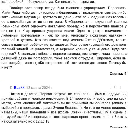
ксенофобией — безусловно, да. Как писатель — вряд ли.
Вообще этот автор всегда был склонен к упрощениям. Персонажи
Майн Рида либо до приторности благородные, практически святые, либо
законченные мерзавцы. Третьего не дано. Зато во «Всаднике без головы»
есть неслабая детективная интрига. В «Оцеоле...» — подлинный трагизм
(семинолы могут одержать локальную победу, но в перспективе шансов у
них нет). « Квартеронка» устроена иначе. Здесь в центре внимания —
любовный треугольник и, как по мне, многовато сюжетных натяжек и
«роялей в кустах». Кто скрывается под именем Эжена Д*Отвиля, только
совсем наивный ребёнок не догадается. Компрометирующий его документ
главный злодей не уничтожает, а бережно хранит у себя дома. Куда это
годится? В великую любовь с первого взгляда, возникшую когда парень с
девушкой даже не поговорили, тоже верится с трудом... Впрочем, если вы
настоящий романтик, «Квартеронке» всё-таки можно дать шанс. Почему бы
и нет?
Оценка:
6
[
0
]
Baskk
,
13 марта 2024 г.
Читал в детстве. Первая встреча не «пошла» — был в недоумении
причём рабыня и крейсер революции. В 14 перечитал и всё стало на свои
места, хотя юношеский максимализм не принимал выбор героя (лично я
выбрал бы в прекрасные дамы Эжени Безансон). Но тем не менее подлецы
наказаны, наши победили и все (кроме Эжени) счастливы. Ну а сцены с
гремучей змеёй и окороками в топке парохода просто великолепны. Читать
на обязательно но с 12 до 18
Оценка:
9