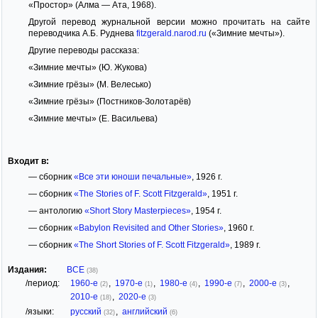
«Простор» (Алма — Ата, 1968).
Другой перевод журнальной версии можно прочитать на сайте
переводчика А.Б. Руднева
fitzgerald.narod.ru
(«Зимние мечты»).
Другие переводы рассказа:
«Зимние мечты» (Ю. Жукова)
«Зимние грёзы» (М. Велесько)
«Зимние грёзы» (Постников-Золотарёв)
«Зимние мечты» (Е. Васильева)
Входит в:
— сборник
«Все эти юноши печальные»
, 1926 г.
— сборник
«The Stories of F. Scott Fitzgerald»
, 1951 г.
— антологию
«Short Story Masterpieces»
, 1954 г.
— сборник
«Babylon Revisited and Other Stories»
, 1960 г.
— сборник
«The Short Stories of F. Scott Fitzgerald»
, 1989 г.
Издания:
ВСЕ
(38)
/период:
1960-е
,
1970-е
,
1980-е
,
1990-е
,
2000-е
,
(2)
(1)
(4)
(7)
(3)
2010-е
,
2020-е
(18)
(3)
/языки:
русский
,
английский
(32)
(6)