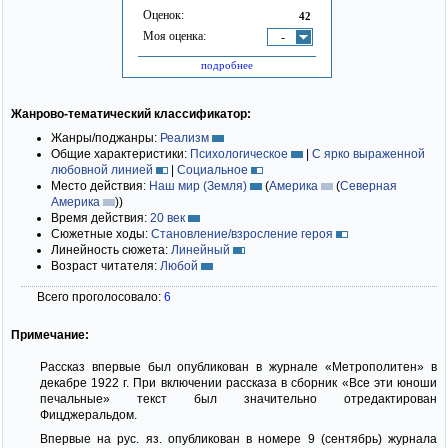
Оценок:
42
Моя оценка:
-
подробнее
Жанрово-тематический классификатор:
Жанры/поджанры:
Реализм
Общие характеристики:
Психологическое
|
С ярко выраженной
любовной линией
|
Социальное
Место действия:
Наш мир (Земля)
(
Америка
(
Северная
Америка
)
)
Время действия:
20 век
Сюжетные ходы:
Становление/взросление героя
Линейность сюжета:
Линейный
Возраст читателя:
Любой
Всего проголосовало:
6
Примечание:
Рассказ впервые был опубликован в журнале «Метрополитен» в
декабре 1922 г. При включении рассказа в сборник «Все эти юноши
печальные» текст был значительно отредактирован
Фицджеральдом.
Впервые на рус. яз. опубликован в номере 9 (сентябрь) журнала