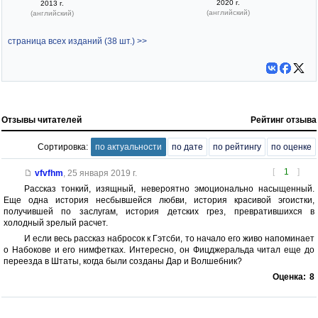
2020 г.
2013 г.
(английский)
(английский)
страница всех изданий (38 шт.) >>
Отзывы читателей
Рейтинг отзыва
Сортировка:
по актуальности
по дате
по рейтингу
по оценке
[
1
]
vfvfhm
,
25 января 2019 г.
Рассказ тонкий, изящный, невероятно эмоционально насыщенный.
Еще одна история несбывшейся любви, история красивой эгоистки,
получившей по заслугам, история детских грез, превратившихся в
холодный зрелый расчет.
И если весь рассказ набросок к Гэтсби, то начало его живо напоминает
о Набокове и его нимфетках. Интересно, он Фицджеральда читал еще до
переезда в Штаты, когда были созданы Дар и Волшебник?
Оценка:
8