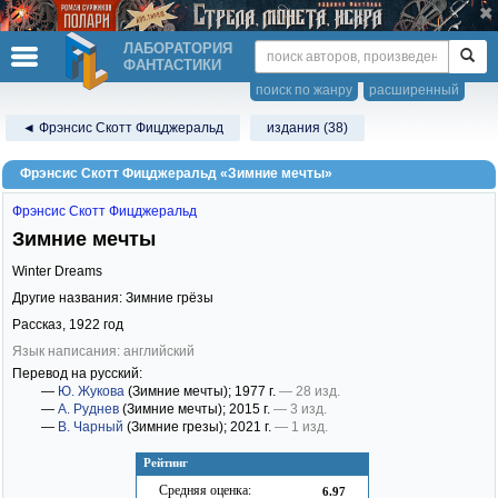
ЛАБОРАТОРИЯ
ФАНТАСТИКИ
поиск по жанру
расширенный
◄ Фрэнсис Скотт Фицджеральд
издания (38)
Фрэнсис Скотт Фицджеральд «Зимние мечты»
Фрэнсис Скотт Фицджеральд
Зимние мечты
Winter Dreams
Другие названия: Зимние грёзы
Рассказ,
1922
год
Язык написания: английский
Перевод на русский:
—
Ю. Жукова
(Зимние мечты)
; 1977 г.
— 28 изд.
—
А. Руднев
(Зимние мечты)
; 2015 г.
— 3 изд.
—
В. Чарный
(Зимние грезы)
; 2021 г.
— 1 изд.
Рейтинг
Средняя оценка:
6.97