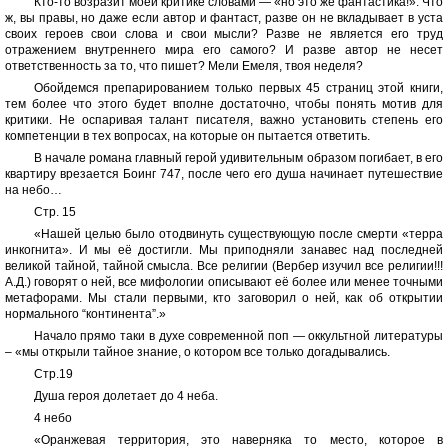
Кто-то возразит моей критике словами — «но это же фантастика!». Что
ж, вы правы, но даже если автор и фантаст, разве он не вкладывает в уста
своих героев свои слова и свои мысли? Разве не является его труд
отражением внутреннего мира его самого? И разве автор не несет
ответственность за то, что пишет? Мели Емеля, твоя неделя?
Обойдемся препарированием только первых 45 страниц этой книги,
тем более что этого будет вполне достаточно, чтобы понять мотив для
критики. Не оспаривая талант писателя, важно установить степень его
компетенции в тех вопросах, на которые он пытается ответить.
В начале романа главный герой удивительным образом погибает, в его
квартиру врезается Боинг 747, после чего его душа начинает путешествие
на небо…
Стр. 15
«Нашей целью было отодвинуть существующую после смерти «терра
инкогнита». И мы её достигли. Мы приподняли занавес над последней
великой тайной, тайной смысла. Все религии (Вербер изучил все религии!!!
А.Д.) говорят о ней, все мифологии описывают её более или менее точными
метафорами. Мы стали первыми, кто заговорил о ней, как об открытии
нормального “континента”.»
Начало прямо таки в духе современной поп — оккультной литературы
– «мы открыли тайное знание, о котором все только догадывались.
Стр.19
Душа героя долетает до 4 неба.
4 небо
«Оранжевая территория, это наверняка то место, которое в