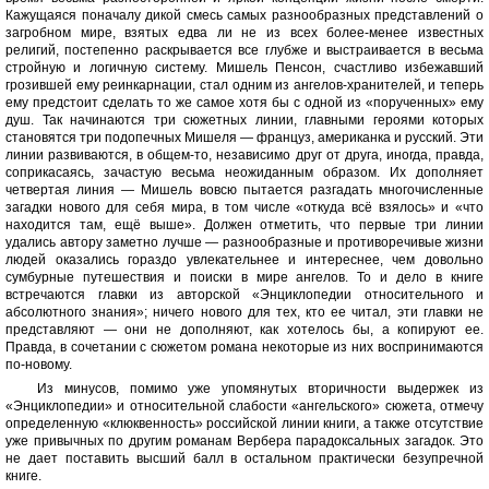
Кажущаяся поначалу дикой смесь самых разнообразных представлений о
загробном мире, взятых едва ли не из всех более-менее известных
религий, постепенно раскрывается все глубже и выстраивается в весьма
стройную и логичную систему. Мишель Пенсон, счастливо избежавший
грозившей ему реинкарнации, стал одним из ангелов-хранителей, и теперь
ему предстоит сделать то же самое хотя бы с одной из «порученных» ему
душ. Так начинаются три сюжетных линии, главными героями которых
становятся три подопечных Мишеля — француз, американка и русский. Эти
линии развиваются, в общем-то, независимо друг от друга, иногда, правда,
соприкасаясь, зачастую весьма неожиданным образом. Их дополняет
четвертая линия — Мишель вовсю пытается разгадать многочисленные
загадки нового для себя мира, в том числе «откуда всё взялось» и «что
находится там, ещё выше». Должен отметить, что первые три линии
удались автору заметно лучше — разнообразные и противоречивые жизни
людей оказались гораздо увлекательнее и интереснее, чем довольно
сумбурные путешествия и поиски в мире ангелов. То и дело в книге
встречаются главки из авторской «Энциклопедии относительного и
абсолютного знания»; ничего нового для тех, кто ее читал, эти главки не
представляют — они не дополняют, как хотелось бы, а копируют ее.
Правда, в сочетании с сюжетом романа некоторые из них воспринимаются
по-новому.
Из минусов, помимо уже упомянутых вторичности выдержек из
«Энциклопедии» и относительной слабости «ангельского» сюжета, отмечу
определенную «клюквенность» российской линии книги, а также отсутствие
уже привычных по другим романам Вербера парадоксальных загадок. Это
не дает поставить высший балл в остальном практически безупречной
книге.