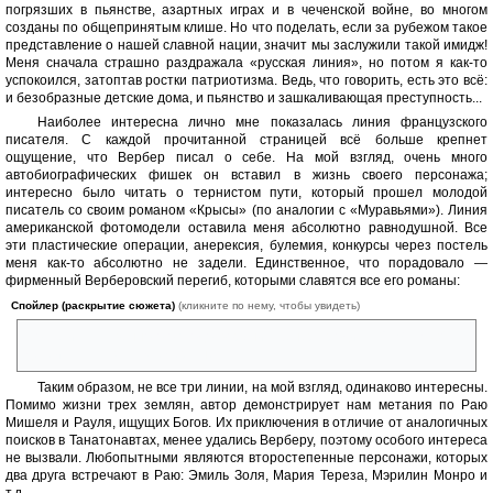
погрязших в пьянстве, азартных играх и в чеченской войне, во многом
созданы по общепринятым клише. Но что поделать, если за рубежом такое
представление о нашей славной нации, значит мы заслужили такой имидж!
Меня сначала страшно раздражала «русская линия», но потом я как-то
успокоился, затоптав ростки патриотизма. Ведь, что говорить, есть это всё:
и безобразные детские дома, и пьянство и зашкаливающая преступность...
Наиболее интересна лично мне показалась линия французского
писателя. С каждой прочитанной страницей всё больше крепнет
ощущение, что Вербер писал о себе. На мой взгляд, очень много
автобиографических фишек он вставил в жизнь своего персонажа;
интересно было читать о тернистом пути, который прошел молодой
писатель со своим романом «Крысы» (по аналогии с «Муравьями»). Линия
американской фотомодели оставила меня абсолютно равнодушной. Все
эти пластические операции, анерексия, булемия, конкурсы через постель
меня как-то абсолютно не задели. Единственное, что порадовало —
фирменный Верберовский перегиб, которыми славятся все его романы:
Спойлер (раскрытие сюжета)
(кликните по нему, чтобы увидеть)
После искусственного оплодотворения Венера родила СЕМЕРЫХ
детей. Так сказать «семеряшек».
Таким образом, не все три линии, на мой взгляд, одинаково интересны.
Помимо жизни трех землян, автор демонстрирует нам метания по Раю
Мишеля и Рауля, ищущих Богов. Их приключения в отличие от аналогичных
поисков в Танатонавтах, менее удались Верберу, поэтому особого интереса
не вызвали. Любопытными являются второстепенные персонажи, которых
два друга встречают в Раю: Эмиль Золя, Мария Тереза, Мэрилин Монро и