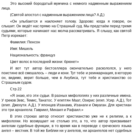
Это высокий бородатый мужчина с немного надменным выражением
лица.
(Святой апостол с надменным выражением лица? А.Д.)
«Он улыбается и наклоняет голову. Здорово: когда я говорю, он
слышит. Он ведёт нас прямо на Страшный суд. Мы предстаём перед тремя
судьями, которые начинают нас молча рассматривать. Я слышу, как святой
Петр изрекает:
Фамилия: Пенсон
Имя: Мишель
Национальность: француз
Цвет волос в последней жизни: брюнет»
И вот тут автор бестселлера окончательно раскололся, у него
поистине всё смешалось – люди и кони. Тут тебе и реинкарнация, в которую
он, видимо, верит больше, чем в Анубиса, тут тебе и христианство со
Страшным судом.
Стр.22
«Я знаю, кто эти судьи. В разных мифологиях у них различные имена.
У греков Зевс, Темис, Танатос. У египтян Маат, Озирис (егип. Усир. А.Д.), Тот
(егип. Джехути. А.Д.). У японцев Изанама, Изанаги и Омуаган. Для христиан
это три архангела: Гавриил, Михаил и Рафаил.»
В этих строках автор относит христианство уже не к религии, а к
мифологии. Но возмущает не столько это, а то, что автор присваивает
ангелам судебные функции, в то время как в переводе с греческого языка
ангел – вестник. В той же Библии ни у ангелов, ни архангелов нет судебных