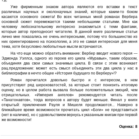
т.д.
Уже фирменным знаком автора являются его вставки в текст
различных научных и околонаучных знаний, которые каким-то боком
касаются основного сюжета! Во всех читанных мной романах Вербера
основной сюжет перемежается такими небольшими статьями. Мне как
человеку любознательному интересно знакомиться с теми фактами,
которые автор преподносит читателю. В данной книге различные статьи
лично мне показались не очень интересными, потому что большинство из
них ориентированно на психологию, а это не самая интересная для меня
тема, хотя безусловно любопытные мысли встречаются.
На что еще можно обратить внимание: Вербер вводит нового героя —
Эдмонда Уэллса, одного из героев его цикла «Муравьи», таким образом,
объединяя два свои самых значимых цикла. В связи с этим возникает
рац.предложение: может есть смысл объединить эти два цикла у нас в
библиографии в нечто общее «История будущего по Верберу»!?
Роман прочитался довольно быстро и с интересом, в нем
присутствуют ряд шероховатостей, за которые стоит понизить итоговую
оценку, но в целом работа вызвала больше положительных эмоций, чем
отрицательных. «Империя ангелов» рекомендуется читать после
«Танатонавтов», тогда вопросов к автору будет меньше. Финал у книги
открытый: приключения Рауля и Мишеля продолжаются... Наверно в
ближайшее время возможности прочитать цикл «Боги» не представиться
(нет в наличии), но с удовольствием вернусь к указанным книгам при первой
же возможности!
Оценка:
8