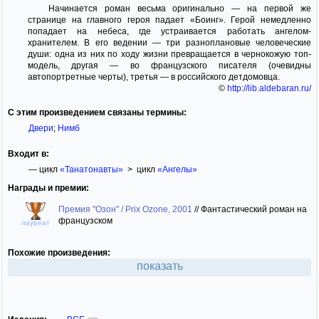
Начинается роман весьма оригинально — на первой же
странице на главного героя падает «Боинг». Герой немедленно
попадает на небеса, где устраивается работать ангелом-
хранителем. В его ведении — три разноплановые человеческие
души: одна из них по ходу жизни превращается в чернокожую топ-
модель, другая — во французского писателя (очевидны
автопортретные черты), третья — в российского детдомовца.
©
http://lib.aldebaran.ru/
С этим произведением связаны термины:
Двери
;
Нимб
Входит в:
— цикл
«Танатонавты»
> цикл
«Ангелы»
Награды и премии:
Премия "Озон" / Prix Ozone, 2001
//
Фантастический роман на
французском
лауреат
Похожие произведения:
показать