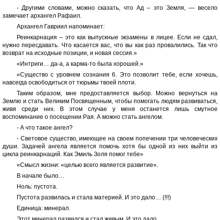
- Другими словами, можно сказать, что Ад – это Земля, — весело
замечает архангел Рафаил.
Архангел Гавриил напоминает:
Реинкарнация – это как выпускные экзамены в лицее. Если не сдал,
нужно пересдавать. Что касается вас, что вы как раз провалились. Так что
возврат на исходные позиции, и новая сессия.»
«Интриги… да-а, а карма-то была хорошей.»
«Существо с уровнем сознания 6. Это позволит тебе, если хочешь,
навсегда освободиться от тюрьмы твоей плоти.
Таким образом, мне предоставляется выбор. Можно вернуться на
Землю и стать Великим Посвященным, чтобы помогать людям развиваться,
живя среди них. В этом случае у меня останется лишь смутное
воспоминание о посещении Рая. А можно стать ангелом.
- А что такое ангел?
- Световое существо, имеющее на своем попечении три человеческих
души. Задачей ангела является помочь хотя бы одной из них выйти из
цикла реинкарнаций. Как Эмиль Золя помог тебе»
«Смысл жизни: «целью всего является развитие».
В начале было…
Ноль: пустота.
Пустота развилась и стала материей. И это дало… (!!!)
Единица: минерал.
Этот минерал развился и стал живым. И это дало…