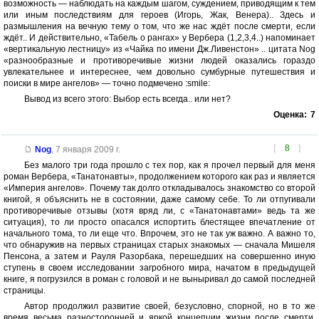
возможность — наблюдать на каждым шагом, суждением, приводящим к тем
или иным последствиям для героев (Игорь, Жак, Венера).. Здесь и
размышления на вечную тему о том, что же нас ждёт после смерти, если
ждёт.. И действительно, «Табель о рангах» у Вербера (1,2,3,4..) напоминает
«вертикальную лестницу» из «Чайка по имени Дж.Ливенстон» .. цитата Nog
«разнообразные и противоречивые жизни людей оказались гораздо
увлекательнее и интереснее, чем довольно сумбурные путешествия и
поиски в мире ангелов» — точно подмечено :smile:
Вывод из всего этого: Выбор есть всегда.. или нет?
Оценка:
7
[
8
]
Nog
,
7 января 2009 г.
Без малого три года прошло с тех пор, как я прочел первый для меня
роман Вербера, «Танатонавты», продолжением которого как раз и является
«Империя ангелов». Почему так долго откладывалось знакомство со второй
книгой, я объяснить не в состоянии, даже самому себе. То ли отпугивали
противоречивые отзывы (хотя вряд ли, с «Танатонавтами» ведь та же
ситуация), то ли просто опасался испортить блестящее впечатление от
начального тома, то ли еще что. Впрочем, это не так уж важно. А важно то,
что обнаружив на первых страницах старых знакомых — сначала Мишеля
Пенсона, а затем и Рауля Разорбака, перешедших на совершенно иную
ступень в своем исследовании загробного мира, начатом в предыдущей
книге, я погрузился в роман с головой и не выныривал до самой последней
страницы.
Автор продолжил развитие своей, безусловно, спорной, но в то же
время весьма разносторонней и яркой концепции жизни после смерти.