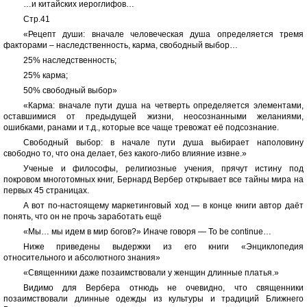
…и китайских иероглифов…
Стр.41
«Рецепт души: вначале человеческая душа определяется тремя
факторами – наследственность, карма, свободный выбор…
25% наследственность;
25% карма;
50% свободный выбор»
«Карма: вначале пути душа на четверть определяется элементами,
оставшимися от предыдущей жизни, неосознанными желаниями,
ошибками, ранами и т.д., которые все чаще тревожат её подсознание.
Свободный выбор: в начале пути душа выбирает наполовину
свободно то, что она делает, без какого-либо влияние извне.»
Ученые и философы, религиозные учения, прячут истину под
покровом многотомных книг, Бернард Вербер открывает все тайны мира на
первых 45 страницах.
А вот по-настоящему маркетинговый ход — в конце книги автор даёт
понять, что он не прочь заработать ещё
«Мы… мы идем в мир богов?» Иначе говоря — To be continue…
Ниже приведены выдержки из его книги «Энциклопедия
относительного и абсолютного знания»
«Священники даже позаимствовали у женщин длинные платья.»
Видимо для Вербера отнюдь не очевидно, что священники
позаимствовали длинные одежды из культуры и традиций Ближнего