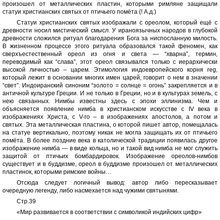
произошел от металлических пластин, которыми римляне защищали
статуи христианских святых от птичьего помёта (! А.д.)
Статуи христианских святых изображали с ореолом, который ещё с
древности носил мистический смысл. У ираноязычных народов в глубокой
древности сложился ритуал благодарения Бога за ниспосланную милость.
В жизненном процессе этого ритуала образовался такой феномен, как
сверхъестественный ореол из огня и света — “хварна”, термин,
переводимый как “слава”, этот ореол связывался только с иерархически
высокой личностью – царем. Этимология индоевропейского корня reg,
который лежит в основании многих имен царей, говорит о нем в значении
“свет”. Индоиранский синоним “золото = солнце = огонь” закрепляется и в
античной культуре Греции. И не только в Греции, но и в культурах земель, с
нею связанных. Нимбы известны здесь с эпохи эллинизма. Чем и
объясняется появление нимба в христианском искусстве с IV века в
изображениях Христа, с V-го – в изображениях апостолов, а потом и
святых. Эта металлическая пластина, о которой пишет автор, помещалась
на статуе вертикально, поэтому никак не могла защищать их от птичьего
помёта. В более поздние века в католической традиции появилась другое
изображение нимба — в виде кольца, но и такой вид нимба не мог служить
защитой от птичьих бомбардировок. Изображение ореолов-нимбов
существует и в буддизме, ореол в буддизме произошел от металлических
пластинок, которыми римские войны…
Отсюда следует логичный вывод: автор либо пересказывает
очередную легенду, либо насмехается над чужими святынями.
Стр.39
«Мир развивается в соответствии с символикой индийских цифр»