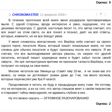
Оценка:
9
[
7
]
CHRONOMASTER
,
12 февраля 2008 г.
В течение прочтения всей книги меня раздирали противоречивые
мыли. С одной стороны, вроде интересно и умно, ощущение, что не
дешевая литература. С другой, настолько бесит то, что автор считает, что
все знает на этом свете, он все понял и познал, даёт на всё ответы,
которые, извините, но не все блещут умом.
У меня сложилось впечатление, что Вербер себя считает за своего
одного героя, писателя Жана, который пишет гениальные книги, но они
сложны для обычно писателя и будут признаны после его смерти. Я же
считаю, что все выпендривания автора ужасны, он скорее тот другой
писатель, который пишет заурядные книги и будет забыт после своей
смерти... Не зря литературные критики не признали таланта Вербера, и не
получает он наград за свои книги...
Многие читатели как Умница-ца ставят ему 10-ки... я не знаю как это
можно, ну никак не дотягивает роман даже до 7-ки, так много косяков,
которые перечислял уже Ilya P-search.
Продолжения я читать не буду и предыдущую книгу тоже. Не потому,
что не интересно, а из-за того, что автор слишком мнит о своём творчестве
и открывает тайны мироздания, не вдаваясь глубоко в них...
Ну что можно сказать — ОГРОМНОЕ РАЗОЧАРОВАНИЕ!
Оценка:
2