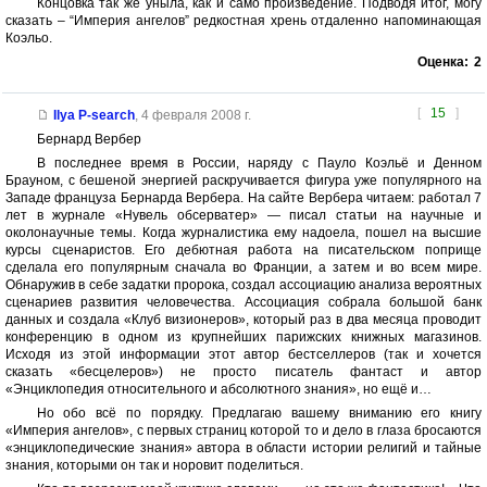
Концовка так же уныла, как и само произведение. Подводя итог, могу
сказать – “Империя ангелов” редкостная хрень отдаленно напоминающая
Коэльо.
Оценка:
2
[
15
]
Ilya P-search
,
4 февраля 2008 г.
Бернард Вербер
В последнее время в России, наряду с Пауло Коэльё и Денном
Брауном, с бешеной энергией раскручивается фигура уже популярного на
Западе француза Бернарда Вербера. На сайте Вербера читаем: работал 7
лет в журнале «Нувель обсерватер» — писал статьи на научные и
околонаучные темы. Когда журналистика ему надоела, пошел на высшие
курсы сценаристов. Его дебютная работа на писательском поприще
сделала его популярным сначала во Франции, а затем и во всем мире.
Обнаружив в себе задатки пророка, создал ассоциацию анализа вероятных
сценариев развития человечества. Ассоциация собрала большой банк
данных и создала «Клуб визионеров», который раз в два месяца проводит
конференцию в одном из крупнейших парижских книжных магазинов.
Исходя из этой информации этот автор бестселлеров (так и хочется
сказать «бесцелеров») не просто писатель фантаст и автор
«Энциклопедия относительного и абсолютного знания», но ещё и…
Но обо всё по порядку. Предлагаю вашему вниманию его книгу
«Империя ангелов», с первых страниц которой то и дело в глаза бросаются
«энциклопедические знания» автора в области истории религий и тайные
знания, которыми он так и норовит поделиться.