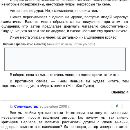
некоторые поверхностны, некоторые мудры, некоторые так себе.
Автор явно не дурак. Но, к сожалению, и не писатель.
Сюжет перескакивает с одного на другое, поступки людей чересчур
схематичны. Важные места обрываются на полуслове, при этом нет
ощущения, что автор предлагает додумать читателю самостоятельно.
Ощущение, что он сам это не додумал, и сказать больше ему просто нечего.
Иные места описаны чересчур детально и на удивление коряво:
Спойлер (раскрытие сюжета)
(кликните по нему, чтобы увидеть)
полёт ангелов на поиски других миров, явно навеянный «Чайкой
Ливингстоном»; описание цивилизации планеты Красная с летянами,
осенянами, зимянами и веснянами; битва ангелов с падшими душами
(с использованием «лучей любви» и «щитов юмора») и т.д.
В общем, если вы читаете очень много, то можно прочитать и это.
В противном случае, — «Чем меньше вы будете читать, тем
тщательнее следует выбирать книги.» (Жан-Жак Руссо).
Оценка:
4
[
6
]
Солнушастик
,
30 декабря 2008 г.
Все мы любим детские сказки. Некоторым они кажутся смешными,
нереальными, просто выдумкой автора. Так почему мы так сильно
критикуем Вербера за попытку рассказать другим о своем мнении,
подвергая критике все написаное? Да не спорю, автор иногда пытается