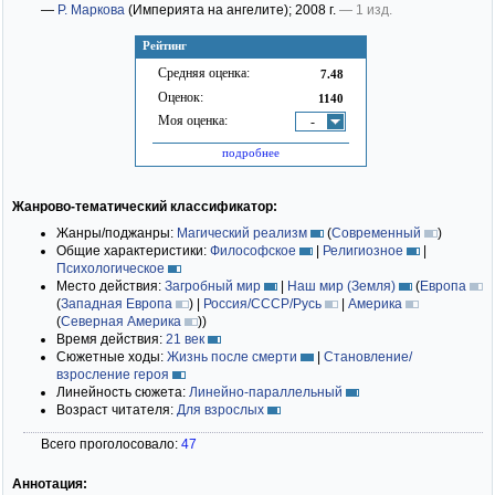
—
Р. Маркова
(Империята на ангелите)
; 2008 г.
— 1 изд.
Рейтинг
Средняя оценка:
7.48
Оценок:
1140
Моя оценка:
-
подробнее
Жанрово-тематический классификатор:
Жанры/поджанры:
Магический реализм
(
Современный
)
Общие характеристики:
Философское
|
Религиозное
|
Психологическое
Место действия:
Загробный мир
|
Наш мир (Земля)
(
Европа
(
Западная Европа
)
|
Россия/СССР/Русь
|
Америка
(
Северная Америка
)
)
Время действия:
21 век
Сюжетные ходы:
Жизнь после смерти
|
Становление/
взросление героя
Линейность сюжета:
Линейно-параллельный
Возраст читателя:
Для взрослых
Всего проголосовало:
47
Аннотация: