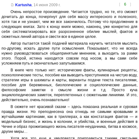
[
6
]
Kartusha
,
14 июня 2009 г.
Очень непростое произведение. Читается трудно, но те, кто сможет
дочитать до конца, почерпнут для себя массу интересного и полезного,
хотя так и не узнают, чем же все закончилось. Потому что продолжение в
следующих книгах. Зато к концу книги можно, наконец, уже конкретно для
себя систематизировать все разрозненное обилие мыслей, фактов и
сюжетных линий автора и свести все в единое целое.
Автор пытается такой подачей материала научить читателя мыслить
по-другому, искать другие пути осмысления. Показывает, что не всегда
нужно руководствоваться общепринятым мнением, а выходить за рамки
этого. Порой, истина находится совсем под носом, а мы сами себе
усложняем путь и окончательно запутываемся.
В книге чего только нет: исторические факты, кулинарные рецепты,
психологические тесты, пособие как выводить преступников на чистую воду,
стратегии игры в шахматы и карты, варианты подачи текста писателями,
пособие для беременных, биологические и социологические данные,
философские заметки о смысле жизни и т.д. Просто куча
энциклопедических заметок, переплетенных с сюжетными линиями. И это,
действительно, очень познавательно!
В сюжете нет красивой сказки – здесь показана реальная и суровая
правда жизни. Но преподнесена она отнюдь не самыми кровавыми и
жутчайшими картинами, как в триллерах, а как констатация фактов — и
модельный бизнес, и жизнь в колонии, и убийства, и военные действия в
Чечне и образ прожигающего жизнь писателя-неудачника, битва в космосе,
другие миры…
Хотя все это еще и умудряется приправиться такими светлыми