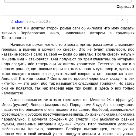
Оценка:
2
[
9
]
sham
,
9 июля 2010 г.
Ну вот я и дочитал второй роман саги об Ангелах! Что могу сказать:
типично Верберовская книга, написанная автором в традициях
Танатонавтов.
Начинается роман четко с того места, где мы расстаемся с главными
героями, а именно в момент их смерти. Это не будет спойлером, ибо
название говорит само за себя — книга об ангелах. После смерти Рауль и
Мишель ими и становятся. Они получают по трём клиентам, за которыми
надо следить, ибо теперь они их ангелы-хранители. Естественно, как и в
первом романе, где главные герои пытались понять суть смерти, здесь их
тоже волнует вполне исследовательский вопрос: а кто находится выше
Ангелов? Кто ими правит? Опять же не проспойлерю, если скажу, что эти
«кто-то» — это Боги, ибо так называется следующая трилогия. Но здесь
они не появятся, так как впереди еще три книги, и здесь о них только
намекается!
Автор показывает читателю трех клиентов Мишеля: Жак (француз),
Игорь (русский), Венера (американка). Перед нами 3 судьбы: французского
писателя (по описанию очень похожего на самого Вербера), американской
фотомодели и русского преступника-наемника. Их жизнь показана показана
параллельно, с момента рождения до смерти! Три абсолютно разные
судьбы, увязанные автором в единый клубок. Итог получился довольно
любопытным. Конечно, описания Вербера американцев, ставящих на
первое место свой личный успех, жажду к деньгам и власти, и русских,