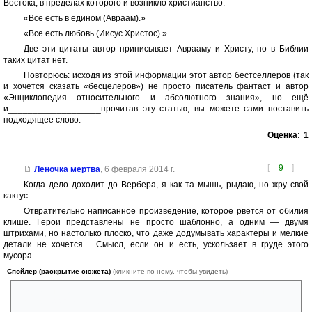
Востока, в пределах которого и возникло христианство.
«Все есть в едином (Авраам).»
«Все есть любовь (Иисус Христос).»
Две эти цитаты автор приписывает Аврааму и Христу, но в Библии
таких цитат нет.
Повторюсь: исходя из этой информации этот автор бестселлеров (так
и хочется сказать «бесцелеров») не просто писатель фантаст и автор
«Энциклопедия относительного и абсолютного знания», но ещё
и___________________прочитав эту статью, вы можете сами поставить
подходящее слово.
Оценка:
1
[
9
]
Леночка мертва
,
6 февраля 2014 г.
Когда дело доходит до Вербера, я как та мышь, рыдаю, но жру свой
кактус.
Отвратительно написанное произведение, которое рвется от обилия
клише. Герои представлены не просто шаблонно, а одним — двумя
штрихами, но настолько плоско, что даже додумывать характеры и мелкие
детали не хочется.... Смысл, если он и есть, ускользает в груде этого
мусора.
Спойлер (раскрытие сюжета)
(кликните по нему, чтобы увидеть)
Подпольная русская фабрика по производству тортов, нет, вы
серьезно??? РУКАЛИЦО ЛИЦОСТОЛ