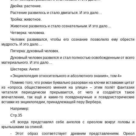
Двойка: растение.
Растение развилось и стало двигаться. И это дало…
Тройка: животное.
Животное развилось и стало сознательным. И это дало…
Четверка: человека.
Человек развивался, чтобы его сознание позволило ему обрести
мудрость. И это дало…
Пятерка: духовный человек.
Духовный человек развился и стал полностью освобожденным от всего
материального. И это дало…
Шестерка: Ангел
«Энциклопедия относительного и абсолютного знания», том 4»
Помимо того, что роман буквально разорван на клочки вставками цитат
из «опроса общественного мнения на улице» – этим полёт фантазии
читателя периодически прерывается, от чего и создаётся такое
впечатление, так ещё и какие-то псевдонаучные и псевдоисторические
вставки из энциклопедии, принадлежащей перу Вербера.
Например:
Стр.35
«Я всегда представлял себе ангелов с ореолом вокруг головы и
крылышками за спиной.
- Этот образ соответствует древним представлениям. Ореол