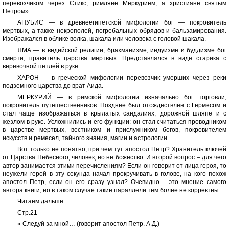
перевозчиком через Стикс, римляне Меркурием, а христиане святым
Петром».
АНУБИС — в древнеегипетской мифологии бог — покровитель
мертвых, а также некрополей, погребальных обрядов и бальзамирования.
Изображался в облике волка, шакала или человека с головой шакала.
ЯМА — в ведийской религии, брахманизме, индуизме и буддизме бог
смерти, правитель царства мертвых. Представлялся в виде старика с
веревочной петлей в руке.
ХАРОН — в греческой мифологии перевозчик умерших через реки
подземного царства до врат Аида.
МЕРКУРИЙ — в римской мифологии изначально бог торговли,
покровитель путешественников. Позднее был отождествлен с Гермесом и
стал чаще изображаться в крылатых сандалиях, дорожной шляпе и с
жезлом в руке. Усложнились и его функции: он стал считаться проводником
в царстве мертвых, вестником и прислужником богов, покровителем
искусств и ремесел, тайного знания, магии и астрологии.
Вот только не понятно, при чем тут апостол Петр? Хранитель ключей
от Царства Небесного, человек, но не божество. И второй вопрос – для чего
автор занимается этими перечислениям? Если он говорит от лица героя, то
неужели герой в эту секунда начал прокручивать в голове, на кого похож
апостол Петр, если он его сразу узнал? Очевидно – это мнение самого
автора книги, но в таком случае такие параллели тем более не корректны.
Читаем дальше:
Стр.21
« Следуй за мной… (говорит апостол Петр. А.Д.)