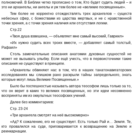
полномочий. В Библии четко прописано о том, Кто будет судить людей – и
это ни архангелы, ни ангелы и уж тем более не «великие посвященные».
Тем более не корректно отождествлять трех архангелов – существ
небесных сфер, с божествами из царства мертвых, и не с нравственной
точки зрения, а с точки зрения наличия или отсутствия логики.
Стр.22
«Твоя душа взвешена, — объявляет мне самый высокий, Гавриил»
«Их нужно судить всех троих вместе, — добавляет самый толстый,
Рафаил»
Столь замечательные описания анатомии духовных сущностей не
может не вызывать улыбку. Если ещё учесть, что в первоисточники такие
описания не существуют в принципе.
«Архангелы обвиняют нас в том, что в наших танатонавигаторских
исследованиях мы слишком рано раскрыли тайны запредельного, знать
которые могут лишь Великие Посвященные.»
Было бы поспешностью называть автора теософом лишь только за то,
что он верит в каких то великих посвященных, но эти идеи несомненно
восприняты им из оккультных теософских учений.
Далее без комментариев:
Стр. 23-24
«Три архангела смотрят на неё высокомерно»
«Ад? К сожалению, его не существует. Есть только Рай и… Земля. Те,
кто провалился на суде, приговаривается к возвращению на Землю и
реинкарнации.