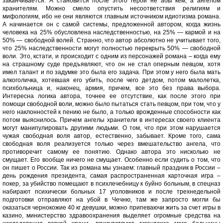
заканчивается. А становится после этого герой не абы кем, а ангелом
хранителям. Можно смело опустить несоответствия религиям и
мифологиям, ибо не они являются главным источником идиотизма романа.
А начинается он с самой системы, предложенной автором, когда жизнь
человека на 25% обусловлена наследственностью, на 25% — кармой и на
50% — свободной волей. Странно, что автор абсолютно не учитывает того,
что 25% наследственности могут полностью перекрыть 50% — свободной
воли. Это, кстати, и происходит с одним из персонажей романа – когда ему
на страшному суде предъявляют, что он не стал оперным певцом, хотя
имел талант и по задумке это была его задача. При этом у него была мать
алкоголичка, хотевшая его убить, после чего детдом, потом малолетка,
психбольница и, наконец, армия, причем, все это без права выбора.
Интересна логика автора, точнее ее отсутствие, как после этого при
помощи свободной воли, можно было пытаться стать певцом, при том, что у
него наклонностей к пению не было, а только врожденные способности как
потом выяснилось. Причем ангелы хранители в интересах своего клиента
могут манипулировать другими людьми. О том, что при этом нарушается
чужая свободная воля автор, естественно, забывает. Кроме того, сама
свободная воля реализуется только через вмешательство ангела, что
противоречит самому ее понятию. Однако автора это нисколько не
смущает. Его вообще ничего не смущает. Особенно если судить о том, что
он пишет о России. Так из романа мы узнаем: главный праздник в России –
день рождения президента, самая распространенная карточная игра –
покер, за убийство помещают в психлечебницу к буйно больным, в спецназ
набирают психически больных 17 уголовников и после трехнедельной
подготовки отправляют на убой в Чечню, там же запросто могли бы
оказаться чернокожие 40 кг девушки, можно припеваючи жить за счет игры в
казино, министерство здравоохранения выделяет огромные средства на