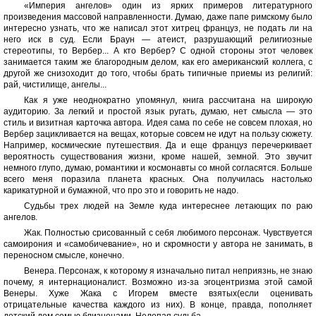
«Империя ангелов» один из ярких примеров литературного
произведения массовой направленности. Думаю, даже папе римскому было
интересно узнать, что же написал этот хитрец француз, не подать ли на
него иск в суд. Если Браун — атеист, разрушающий религиозные
стереотипы, то Вербер... А кто Вербер? С одной стороны этот человек
занимается таким же благородным делом, как его американский коллега, с
другой же снизоходит до того, чтобы брать типичные приемы из религий:
рай, чистилище, ангелы...
Как я уже неоднократно упомянул, книга рассчитана на широкую
аудиторию. За легкий и простой язык ругать, думаю, нет смысла — это
стиль и визитная карточка автора. Идея сама по себе не совсем плохая, но
Вербер зацикливается на вещах, которые совсем не идут на пользу сюжету.
Например, космические путешествия. Да и еще француз перечеркивает
вероятность существования жизни, кроме нашей, земной. Это звучит
немного глупо, думаю, романтики и космонавты со мной согласятся. Больше
всего меня поразила планета красных. Она получилась настолько
карикатурной и бумажной, что про это и говорить не надо.
Судьбы трех людей на Земле куда интереснее летающих по раю
ангелов.
Жак. Полностью срисованный с себя любимого персонаж. Чувствуется
самоирония и «самобичевание», но и скромности у автора не занимать, в
переносном смысле, конечно.
Венера. Персонаж, к которому я изначально питал неприязнь, не знаю
почему, я интернационалист. Возможно из-за эгоцентризма этой самой
Венеры. Хуже Жака с Игорем вместе взятых(если оценивать
отрицательные качества каждого из них). В конце, правда, пополняет