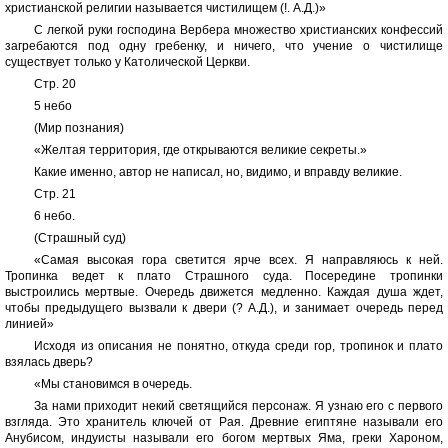
христианской религии называется чистилищем (!. А.Д.)»
С легкой руки господина Вербера множество христианских конфессий
загребаются под одну гребенку, и ничего, что учение о чистилище
существует только у Католической Церкви.
Стр. 20
5 небо
(Мир познания)
«Желтая территория, где открываются великие секреты.»
Какие именно, автор не написал, но, видимо, и вправду великие.
Стр. 21
6 небо.
(Страшный суд)
«Самая высокая гора светится ярче всех. Я направляюсь к ней.
Тропинка ведет к плато Страшного суда. Посередине тропинки
выстроились мертвые. Очередь движется медленно. Каждая душа ждет,
чтобы предыдущего вызвали к двери (? А.Д.), и занимает очередь перед
линией»
Исходя из описания не понятно, откуда среди гор, тропинок и плато
взялась дверь?
«Мы становимся в очередь.
За нами приходит некий светящийся персонаж. Я узнаю его с первого
взгляда. Это хранитель ключей от Рая. Древние египтяне называли его
Анубисом, индуисты называли его богом мертвых Яма, греки Хароном,