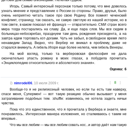
детский дом семью близнецами. Нелепая судьба.
Игорь. Самый интересный персонаж только потому, что мне довелось
узнать мнение и представление о России со стороны. Право, друзья, было
очень неприятно читать такое про свою Родину. Все помнят чеченский
конфликт, страницу, так сказать, не самую светлую из нашей истории, но в
том свете, в каком показал её француз — отвратительно. СМИ стран всего
мира тогда постарались на славу. Да, и еще пара слов. Мы все сидим в
больницах-небоскребах, празднуем там день рождения президента, а на
завтра идем торговать хот-догами. Чуть не забыл, в свободное время люто
ненавидим Запад. Видно, что Вербер не вникал в проблему, даже не
старался вникнуть. А гибель Игоря еще более нелепа, чем гибель Венеры.
На мой взгляд, только та верберовская философия не дала
окончательно упасть роману в моих глазах, а побудила прочитать
«Энциклопедию относительного и абсолютного знания».
Оценка:
6
[
8
]
nimrodel06
,
10 июля 2009 г.
Вообще-то я не религиозный человек, но если ты есть там наверху,
спаси меня, Супермен! — вот такую реакцию обычно вызывает у меня
затрагивание подобных тем. :shuffle: извиняюсь, не хотела задеть ничьи
чувства.
Пока что это единственное, что я прочитала у Вербера и знаете, мне
понравилось.. Интересная манера изложения, но сталкиваюсь с таким не
впервые..
Что мы все любим — мы все любим совать нос...и автор даёт нам такую