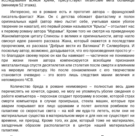
исследования всякой хрени, присутствуют гигантские мега больницы
(минимум 52 этажа).
Интересно, но в романе есть и прототип автора – французский
писатель-фантаст Жан. Он с детства обожает фантастику и полон
оригинальных идей (автор явно льстит себе, учитывая какое убогое
творение он накатал), его первый роман назывался “Крысы” – отсылает нас
к первому роману автора “Муравьи”. Кроме того не смотря на приведенную
Жаном/автором цитату Спинозы о великих и оригинальности, автор нагло
свиснул идею раннего рассказа Жана, который окажется в последствии
пророческим, из рассказа “Добрые вести из Ватикана” Р. Силверберга. И
поскольку автор, возможно, догадывается, что его произведения просто уг –
то благодаря своему герою он как бы намекает — частичное не понимание
при жизни гения автора компенсируется всеобщим признания
мегаталантища спустя десятилетия или столетия после смерти и влиянием
на мировую литературу. Но после ознакомления с его творчеством
становится очевидно – это всего лишь следствия мании величия и
непомерного ЧСВ.
Количество бреда в романе неимоверно – полностью весь даже
перечислять не хочется, однако, не могу не упомянуть убогие сведения о
работе компьютера – персонаж создает программу в основе, которой страх
смерти компьютера в случае проигрыша, стекла машин, которые при
аварии покрывают все лицо шрамами и полет ангелов ромбиком по
галактике со скоростью света – на кой им куда-то лететь, если они не
материальные существа в материальном мире и для них не существует ни
времени, ни преград. Кроме того, их дом, который тоже не материален,
загадочным образом располагается в центре нашей материальной
галактики.