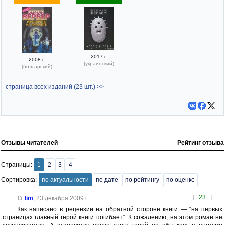
2017 г.
2008 г.
(украинский)
(болгарский)
страница всех изданий (23 шт.) >>
Отзывы читателей
Рейтинг отзыва
Страницы:
1
2
3
4
Сортировка:
по актуальности
по дате
по рейтингу
по оценке
[
23
]
lim
,
23 декабря 2009 г.
Как написано в рецензии на обратной стороне книги — “на первых
страницах главный герой книги погибает”. К сожалению, на этом роман не