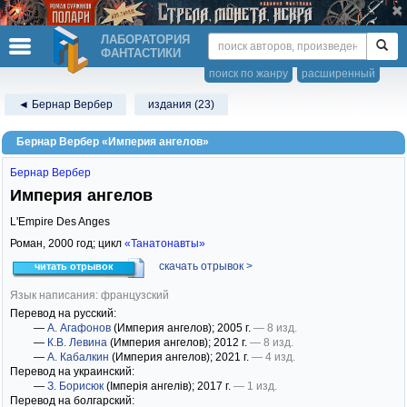
ЛАБОРАТОРИЯ
ФАНТАСТИКИ
поиск по жанру
расширенный
◄ Бернар Вербер
издания (23)
Бернар Вербер «Империя ангелов»
Бернар Вербер
Империя ангелов
L'Empire Des Anges
Роман,
2000
год; цикл
«Танатонавты»
скачать отрывок >
читать отрывок
Язык написания: французский
Перевод на русский:
—
А. Агафонов
(Империя ангелов)
; 2005 г.
— 8 изд.
—
К.В. Левина
(Империя ангелов)
; 2012 г.
— 8 изд.
—
А. Кабалкин
(Империя ангелов)
; 2021 г.
— 4 изд.
Перевод на украинский:
—
З. Борисюк
(Імперія ангелів)
; 2017 г.
— 1 изд.
Перевод на болгарский: