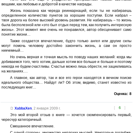
вещами, как любовью и добротой в качестве награды.
Жизнь показана как череда реинкарнаций, если ты не набираешь
определенное количество пунктов за хорошие поступки. Если набрал –
твоя дорога на более высокий уровень развития. Не набираешь – то жизнь
была бесполезной или «это был отдых перед тем, как получить интересную
жизнь». Этот момент мне очень не понравился, автор обесценивает само
понятие жизни…
Также создается впечатление, будто только ангел или другие силы
могут помочь человеку достойно закончить жизнь, а сам он просто
никчемный…
Но очень верная и точная мысль по поводу наших желаний: когда мы
добиваемся того, чего хотим, дальше хотим все больше и больше и поэтому
никогда не будем счастливы. Счастье можно лишь обрести, не зацикливаясь
на желаниях….
А главное, как автор, так и все его герои находятся в вечном поиске
идеального общества… Найдут ли? Об этом, видимо, станет известно из
последующих книг…
Оценка:
8
[
6
]
XabbaXen
,
2 января 2009 г.
Это мой второй отзыв о книге — хочется скомпенсировать первый,
чересчур категоричный.
Смешанное впечатление.
С одной стороны, множество неплохих мыслей. Некоторые поглубже,