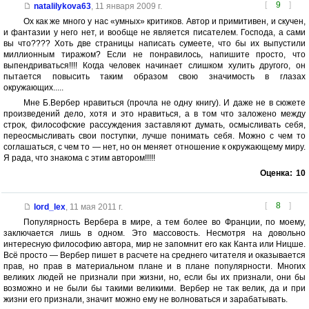
[
9
]
natalilykova63
,
11 января 2009 г.
Ох как же много у нас «умных» критиков. Автор и примитивен, и скучен,
и фантазии у него нет, и вообще не является писателем. Господа, а сами
вы что???? Хоть две страницы написать сумеете, что бы их выпустили
миллионным тиражом? Если не понравилось, напишите просто, что
выпендриваться!!!! Когда человек начинает слишком хулить другого, он
пытается повысить таким образом свою значимость в глазах
окружающих.....
Мне Б.Вербер нравиться (прочла не одну книгу). И даже не в сюжете
произведений дело, хотя и это нравиться, а в том что заложено между
строк, философские рассуждения заставляют думать, осмысливать себя,
переосмысливать свои поступки, лучше понимать себя. Можно с чем то
соглашаться, с чем то — нет, но он меняет отношение к окружающему миру.
Я рада, что знакома с этим автором!!!!!
Оценка:
10
[
8
]
lord_lex
,
11 мая 2011 г.
Популярность Вербера в мире, а тем более во Франции, по моему,
заключается лишь в одном. Это массовость. Несмотря на довольно
интересную философию автора, мир не запомнит его как Канта или Ницше.
Всё просто — Вербер пишет в расчете на среднего читателя и оказывается
прав, но прав в материальном плане и в плане популярности. Многих
великих людей не признали при жизни, но, если бы их признали, они бы
возможно и не были бы такими великими. Вербер не так велик, да и при
жизни его признали, значит можно ему не волноваться и зарабатывать.