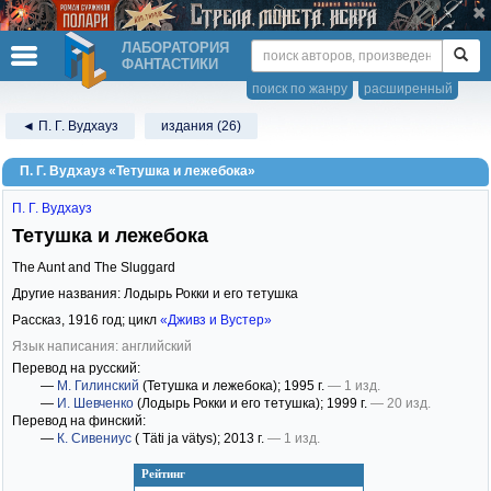
ЛАБОРАТОРИЯ
ФАНТАСТИКИ
поиск по жанру
расширенный
◄ П. Г. Вудхауз
издания (26)
П. Г. Вудхауз «Тетушка и лежебока»
П. Г. Вудхауз
Тетушка и лежебока
The Aunt and The Sluggard
Другие названия: Лодырь Рокки и его тетушка
Рассказ,
1916
год; цикл
«Дживз и Вустер»
Язык написания: английский
Перевод на русский:
—
М. Гилинский
(Тетушка и лежебока)
; 1995 г.
— 1 изд.
—
И. Шевченко
(Лодырь Рокки и его тетушка)
; 1999 г.
— 20 изд.
Перевод на финский:
—
К. Сивениус
( Täti ja vätys)
; 2013 г.
— 1 изд.
Рейтинг