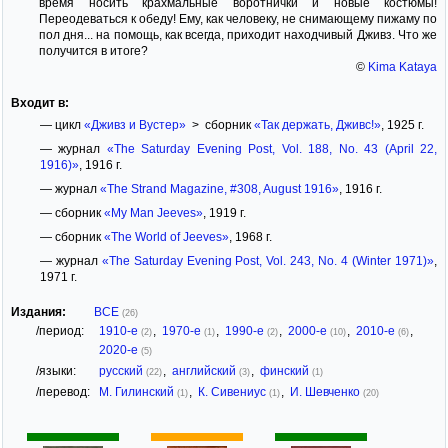
время носить крахмальные воротнички и новые костюмы!
Переодеваться к обеду! Ему, как человеку, не снимающему пижаму по
пол дня... на помощь, как всегда, приходит находчивый Дживз. Что же
получится в итоге?
©
Kima Kataya
Входит в:
— цикл
«Дживз и Вустер»
> сборник
«Так держать, Дживс!»
, 1925 г.
— журнал
«The Saturday Evening Post, Vol. 188, No. 43 (April 22,
1916)»
, 1916 г.
— журнал
«The Strand Magazine, #308, August 1916»
, 1916 г.
— сборник
«My Man Jeeves»
, 1919 г.
— сборник
«The World of Jeeves»
, 1968 г.
— журнал
«The Saturday Evening Post, Vol. 243, No. 4 (Winter 1971)»
,
1971 г.
Издания:
ВСЕ
(26)
/период:
1910-е
,
1970-е
,
1990-е
,
2000-е
,
2010-е
,
(2)
(1)
(2)
(10)
(6)
2020-е
(5)
/языки:
русский
,
английский
,
финский
(22)
(3)
(1)
/перевод:
М. Гилинский
,
К. Сивениус
,
И. Шевченко
(1)
(1)
(20)