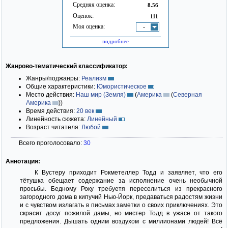
Средняя оценка:
8.56
Оценок:
111
Моя оценка:
-
подробнее
Жанрово-тематический классификатор:
Жанры/поджанры:
Реализм
Общие характеристики:
Юмористическое
Место действия:
Наш мир (Земля)
(
Америка
(
Северная
Америка
)
)
Время действия:
20 век
Линейность сюжета:
Линейный
Возраст читателя:
Любой
Всего проголосовало:
30
Аннотация:
К Вустеру приходит Рокметеллер Тодд и заявляет, что его
тётушка обещает содержание за исполнение очень необычной
просьбы. Бедному Року требуетя переселиться из прекрасного
загородного дома в кипучий Нью-Йорк, предаваться радостям жизни
и с чувством излагать в письмах заметки о своих приключениях. Это
скрасит досуг пожилой дамы, но мистер Тодд в ужасе от такого
предложения. Дышать одним воздухом с миллионами людей! Всё