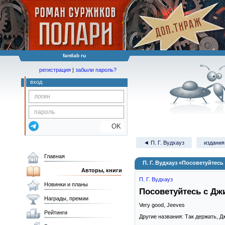
fantlab ru
регистрация
|
забыли пароль?
вход
OK
◄ П. Г. Вудхауз
издания 
Главная
П. Г. Вудхауз «Посоветуйтес
Авторы, книги
П. Г. Вудхауз
Новинки и планы
Посоветуйтесь с Дж
Награды, премии
Very good, Jeeves
Рейтинги
Другие названия: Так держать, Д