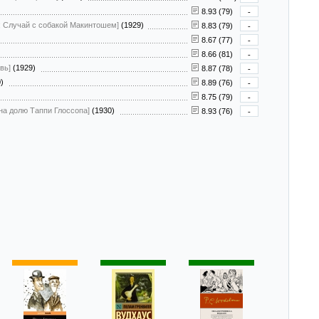
8.93 (79)
-
g; Случай с собакой Макинтошем]
(1929)
8.83 (79)
-
8.67 (77)
-
8.66 (81)
-
вь]
(1929)
8.87 (78)
-
0)
8.89 (76)
-
8.75 (79)
-
на долю Таппи Глоссопа]
(1930)
8.93 (76)
-