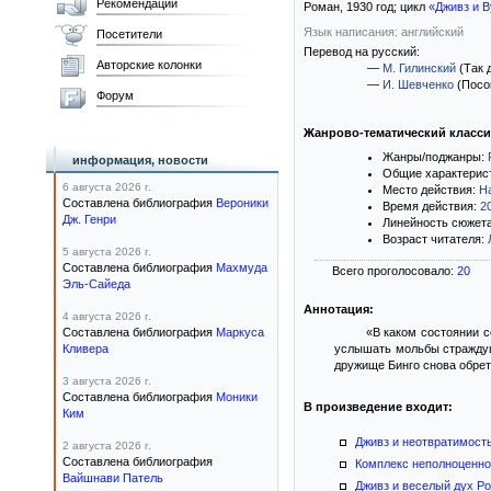
Рекомендации
Роман,
1930
год; цикл
«Дживз и В
Язык написания: английский
Посетители
Перевод на русский:
Авторские колонки
—
М. Гилинский
(Так 
—
И. Шевченко
(Посо
Форум
Жанрово-тематический класс
Жанры/поджанры:
информация, новости
Общие характерис
6 августа 2026 г.
Место действия:
Н
Составлена библиография
Вероники
Время действия:
2
Дж. Генри
Линейность сюжет
Возраст читателя:
5 августа 2026 г.
Составлена библиография
Махмуда
Всего проголосовало:
20
Эль-Сайеда
Аннотация:
4 августа 2026 г.
Составлена библиография
Маркуса
«В каком состоянии с
Кливера
услышать мольбы страждущ
дружище Бинго снова обрет
3 августа 2026 г.
Составлена библиография
Моники
В произведение входит:
Ким
Дживз и неотвратимост
2 августа 2026 г.
Составлена библиография
Комплекс неполноценно
Вайшнави Патель
Дживз и веселый дух Р