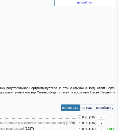
подробнее
них родственников Бертрама Вустера. И это не случайно. Ведь стоит Берти
достопочтенный мистер Филмер будет спасен, и прозвучит Песня Песней, и
по порядку
по году
по рейтингу
8.73 (107)
-
ина Сиппи и его комплекс неполноценности]
(1926)
8.69 (102)
-
очные розыгрыши]
(1927)
8.30 (160)
-
3 отз.