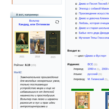
Дживз и Песня Песней
Эпизод с собакой Маки
Произведение искусств
А вот, например:
Дживз и девочка Клеме
Вольтер
Любовь, которая очища
Кандид, или Оптимизм
Дживз и старая школьна
Бабье лето дяди Джорд
Мучения Тяпы Глоссопа
Входит в:
— цикл
«Дживз и Вустер»
2021
2016
2015
Издания:
ВСЕ
(11)
Рейтинг:
8.19
(153)
/период:
1990-е
,
2000
(1)
Marili2
:
/языки:
русский
(11)
Замечательное произведение
/перевод:
М. Гилинский
,
(1)
для молодых неокрепших умов,
только постигающих
устройство мира и еще не
избавившихся от детской
наивности и простодушия.
Вольтер так легко и играючи
разносит в пух и прах идеи
антропоцентризма и