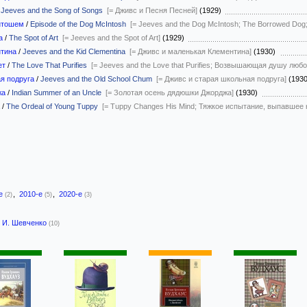
/
Jeeves and the Song of Songs
[= Дживс и Песня Песней]
(1929)
нтошем
/
Episode of the Dog McIntosh
[= Jeeves and the Dog McIntosh; The Borrowed Do
а
/
The Spot of Art
[= Jeeves and the Spot of Art]
(1929)
нтина
/
Jeeves and the Kid Clementina
[= Дживс и маленькая Клементина]
(1930)
ет
/
The Love That Purifies
[= Jeeves and the Love that Purifies; Возвышающая душу любо
я подруга
/
Jeeves and the Old School Chum
[= Дживс и старая школьная подруга]
(193
жа
/
Indian Summer of an Uncle
[= Золотая осень дядюшки Джорджа]
(1930)
/
The Ordeal of Young Tuppy
[= Tuppy Changes His Mind; Тяжкое испытание, выпавшее 
-е
,
2010-е
,
2020-е
(2)
(5)
(3)
И. Шевченко
(10)