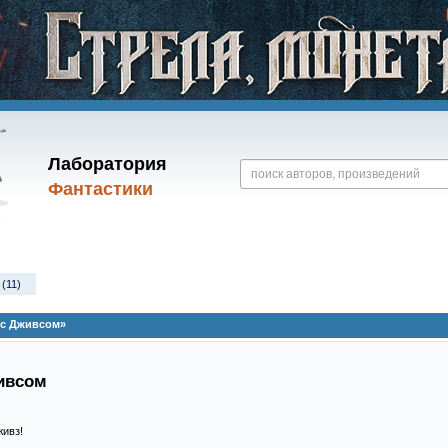
Лаборатория
Фантастики
(11)
ь с Дживсом»
ивсом
живз!