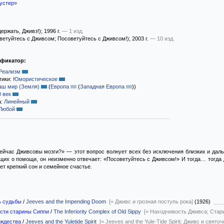
устер»
держать, Дживз!)
; 1996 г.
— 1 изд.
ветуйтесь с Дживсом; Посоветуйтесь с Дживсом!)
; 2003 г.
— 10 изд.
ификатор:
Реализм
тики:
Юмористическое
аш мир (Земля)
(
Европа
(
Западная Европа
)
)
0 век
а:
Линейный
Любой
ейчас Дживсовы мозги?» — этот вопрос волнует всех без исключения близких и даль
их о помощи, он неизменно отвечает: «Посоветуйтесь с Дживсом!» И тогда… тогда 
ет крепкий сон и семейное счастье.
ь судьбы
/
Jeeves and the Impending Doom
[= Дживс и грозная поступь рока]
(1926)
сти старины Сиппи
/
The Inferiority Complex of Old Sippy
[= Находчивость Дживса; Стар
ождества
/
Jeeves and the Yuletide Spirit
[= Jeeves and the Yule-Tide Spirit; Дживс и свят