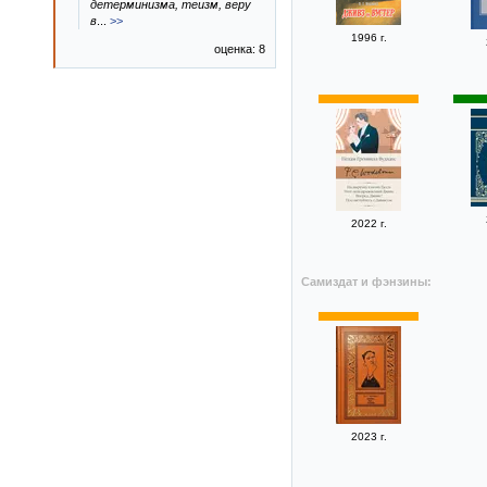
детерминизма, теизм, веру
в
...
>>
1996 г.
оценка: 8
2022 г.
Самиздат и фэнзины:
2023 г.