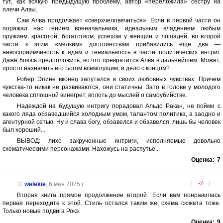
тут, как всякую предыдущую проблему, автор «переложила» сестру на
плечи Алвы.
Сам Алва продолжает «сверхчеловечиться». Если в первой части он
поражал нас гением военачальника, идеальным владением любым
оружием, красотой, богатством, успехом у женщин и лошадей, во второй
части к этим «мелким» достоинствам прибавились еще два —
невосприимчивость к ядам и гениальность в части политических интриг.
Даже боюсь предположить, во что превратится Алва в дальнейшем. Может,
просто назначить его Богом всемогущим, и дело с концом?
Робер Эпине вконец запутался в своих любовных чувствах. Причем
чувства-то никак не развиваются, они статичны. Зато в голове у молодого
человека сплошной винегрет, вплоть до мыслей о самоубийстве.
Надеждой на будущую интригу порадовал Альдо Ракан, не пойми с
какого ляда обзаведшийся холодным умом, талантом политика, а заодно и
агентурной сетью. Ну и слава богу, обзавелся и обзавелся, лишь бы человек
был хороший...
ВЫВОД: лихо закрученные интриги, исполняемые довольно
схематическими персонажами. Нахожусь на распутье...
Оценка:
7
[
-2
]
welekie
,
6 мая 2025 г.
Вторая книга прямое продолжение второй. Если вам понравилась
первая переходите к этой. Стиль остался таким же, схема сюжета тоже.
Только новые подвига Рокэ.
Оценка:
9