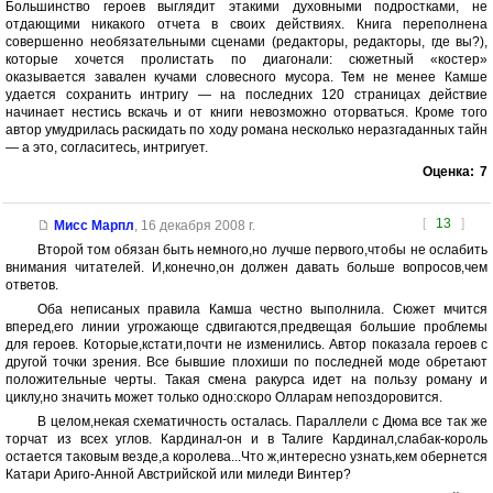
Большинство героев выглядит этакими духовными подростками, не
отдающими никакого отчета в своих действиях. Книга переполнена
совершенно необязательными сценами (редакторы, редакторы, где вы?),
которые хочется пролистать по диагонали: сюжетный «костер»
оказывается завален кучами словесного мусора. Тем не менее Камше
удается сохранить интригу — на последних 120 страницах действие
начинает нестись вскачь и от книги невозможно оторваться. Кроме того
автор умудрилась раскидать по ходу романа несколько неразгаданных тайн
— а это, согласитесь, интригует.
Оценка:
7
[
13
]
Мисс Марпл
,
16 декабря 2008 г.
Второй том обязан быть немного,но лучше первого,чтобы не ослабить
внимания читателей. И,конечно,он должен давать больше вопросов,чем
ответов.
Оба неписаных правила Камша честно выполнила. Сюжет мчится
вперед,его линии угрожающе сдвигаются,предвещая большие проблемы
для героев. Которые,кстати,почти не изменились. Автор показала героев с
другой точки зрения. Все бывшие плохиши по последней моде обретают
положительные черты. Такая смена ракурса идет на пользу роману и
циклу,но значить может только одно:скоро Олларам непоздоровится.
В целом,некая схематичность осталась. Параллели с Дюма все так же
торчат из всех углов. Кардинал-он и в Талиге Кардинал,слабак-король
остается таковым везде,а королева...Что ж,интересно узнать,кем обернется
Катари Ариго-Анной Австрийской или миледи Винтер?