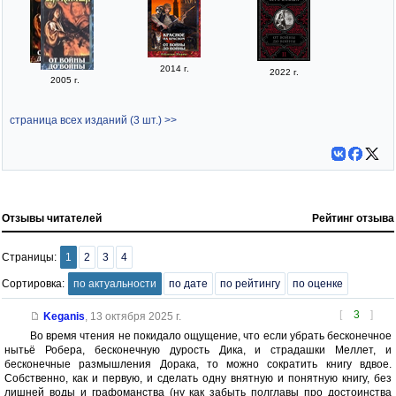
2014 г.
2022 г.
2005 г.
страница всех изданий (3 шт.) >>
Отзывы читателей
Рейтинг отзыва
Страницы:
1
2
3
4
Сортировка:
по актуальности
по дате
по рейтингу
по оценке
[
3
]
Keganis
,
13 октября 2025 г.
Во время чтения не покидало ощущение, что если убрать бесконечное
нытьё Робера, бесконечную дурость Дика, и страдашки Меллет, и
бесконечные размышления Дорака, то можно сократить книгу вдвое.
Собственно, как и первую, и сделать одну внятную и понятную книгу, без
лишней воды и графоманства (ну как забыть полглавы про достоинства