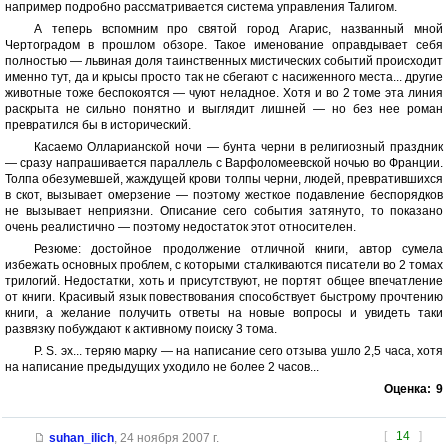
например подробно рассматривается система управления Талигом.
А теперь вспомним про святой город Агарис, названный мной
Чертоградом в прошлом обзоре. Такое именование оправдывает себя
полностью — львиная доля таинственных мистических событий происходит
именно тут, да и крысы просто так не сбегают с насиженного места... другие
животные тоже беспокоятся — чуют неладное. Хотя и во 2 томе эта линия
раскрыта не сильно понятно и выглядит лишней — но без нее роман
превратился бы в исторический.
Касаемо Олларианской ночи — бунта черни в религиозный праздник
— сразу напрашивается параллель с Варфоломеевской ночью во Франции.
Толпа обезумевшей, жаждущей крови толпы черни, людей, превратившихся
в скот, вызывает омерзение — поэтому жесткое подавление беспорядков
не вызывает неприязни. Описание сего события затянуто, то показано
очень реалистично — поэтому недостаток этот относителен.
Резюме: достойное продолжение отличной книги, автор сумела
избежать основных проблем, с которыми сталкиваются писатели во 2 томах
трилогий. Недостатки, хоть и присутствуют, не портят общее впечатление
от книги. Красивый язык повествования способствует быстрому прочтению
книги, а желание получить ответы на новые вопросы и увидеть таки
развязку побуждают к активному поиску 3 тома.
P. S. эх... теряю марку — на написание сего отзыва ушло 2,5 часа, хотя
на написание предыдущих уходило не более 2 часов...
Оценка:
9
[
14
]
suhan_ilich
,
24 ноября 2007 г.