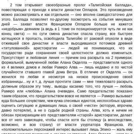
2 том открывает своеобразные пролог «Талигойская баллада»,
повествующая о приходе к власти династии Олларов. Это произведение
можно рассматривать и как отдельное — оно вполне самодостаточно для
этого. Баллада позволяет по-другому посмотреть на события минувших
дней — захват власти Франциском Олларом больше не кажется
«недобрым» деянием (а ведь в 1 томе он позиционируется чуть ли не как
конец света) — по сути смена династии спасла страну, все быстрее
катящуюся в пропасть, освободила Талигойю от раковой опухоли в виде
отжившей свое династии и власти выродившихся потомков древней
«титулованной» аристократии — людей не понимающих, что их
государство ради сохранения своей целостности должно измениться.
Присутствует и любовная линия — причем она раскрыта на 2 примерах:
формальной, вымученной любви Алана Окделла — представителя одного
из 4 великих домов и любви Рамиро Алва — лишь недавно и по чистой
случайности ставшего главой дома Ветра. В отличие от Окделла — он
женился по любви и несмотря на низкое происхождение своей
избранницы... ну и т. д. лучше прочтите сами — мне тяжеловато раскрыть
должным образом эту тему... выводы касаемо того, что лучше — любовь
Рамиро или «любовь» Алана очевиден. Само предательство показано
таким образом, что предательством вовсе не является — Рамиро вызывает
куда большее сочувствие, чем кучка спесивых идиотов, неспособных здраво
оценить ситуацию и думающих лишь о своей «чести» (которую, впрочем,
давно потеряли), а не о судьбе родной страны. Алва, хоть и ничем не
обязан презирающим его представителям «старой» аристократии, делает
все от него зависящее, чтобы спасти хотя бы столицу (а впоследствии,
возможно, и всю страну) от власти узурпатора Франциска. Из
«положительных» персонажей интерес вызывает лишь Эпинэ — жаль ему