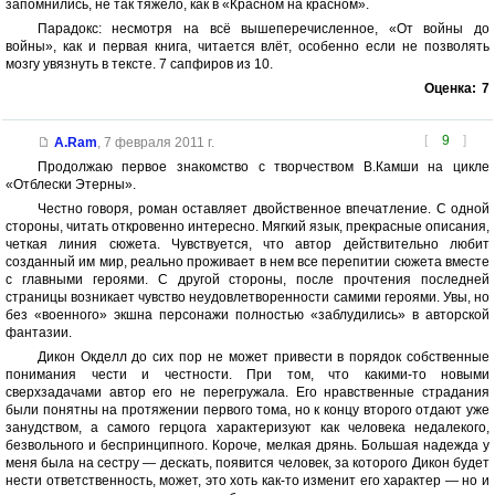
запомнились, не так тяжело, как в «Красном на красном».
Парадокс: несмотря на всё вышеперечисленное, «От войны до
войны», как и первая книга, читается влёт, особенно если не позволять
мозгу увязнуть в тексте. 7 сапфиров из 10.
Оценка:
7
[
9
]
A.Ram
,
7 февраля 2011 г.
Продолжаю первое знакомство с творчеством В.Камши на цикле
«Отблески Этерны».
Честно говоря, роман оставляет двойственное впечатление. С одной
стороны, читать откровенно интересно. Мягкий язык, прекрасные описания,
четкая линия сюжета. Чувствуется, что автор действительно любит
созданный им мир, реально проживает в нем все перепитии сюжета вместе
с главными героями. С другой стороны, после прочтения последней
страницы возникает чувство неудовлетворенности самими героями. Увы, но
без «военного» экшна персонажи полностью «заблудились» в авторской
фантазии.
Дикон Окделл до сих пор не может привести в порядок собственные
понимания чести и честности. При том, что какими-то новыми
сверхзадачами автор его не перегружала. Его нравственные страдания
были понятны на протяжении первого тома, но к концу второго отдают уже
занудством, а самого герцога характеризуют как человека недалекого,
безвольного и беспринципного. Короче, мелкая дрянь. Большая надежда у
меня была на сестру — дескать, появится человек, за которого Дикон будет
нести ответственность, может, это хоть как-то изменит его характер — но и