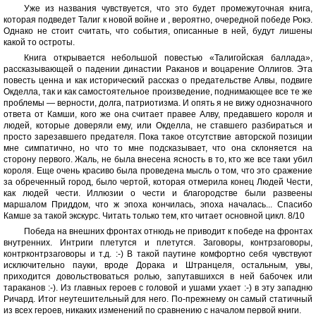
Уже из названия чувствуется, что это будет промежуточная книга,
которая подведет Талиг к новой войне и , вероятно, очередной победе Рокэ.
Однако не стоит считать, что события, описанные в ней, будут лишены
какой то остроты.
Книга открывается небольшой повестью «Талигойская баллада»,
рассказывающей о падении династии Раканов и воцарение Оллигов. Эта
повесть ценна и как исторический рассказ о предательстве Алвы, подвиге
Окделла, так и как самостоятельное произведение, поднимающее все те же
проблемы — верности, долга, патриотизма. И опять я не вижу однозначного
ответа от Камши, кого же она считает правее Алву, предавшего короля и
людей, которые доверяли ему, или Окделла, не ставшего разбираться и
просто зарезавшего предателя. Пока такое отсутствие авторской позиции
мне симпатично, но что то мне подсказывает, что она склоняется на
сторону первого. Жаль, не была внесена ясность в то, кто же все таки убил
короля. Еще очень красиво была проведена мысль о том, что это сражение
за обреченный город, было чертой, которая отмерила конец Людей Чести,
как людей чести. Иллюзии о чести и благородстве были развеены
маршалом Приддом, что ж эпоха кончилась, эпоха началась... Спасибо
Камше за такой экскурс. Читать только тем, кто читает основной цикл. 8/10
Победа на внешних фронтах отнюдь не приводит к победе на фронтах
внутренних. Интриги плетутся и плетутся. Заговоры, контрзаговоры,
контрконтрзаговоры и т.д. :-) В такой паутине комфортно себя чувствуют
исключительно пауки, вроде Дорака и Штранцеля, остальным, увы,
приходится довольствоваться ролью, запутавшихся в ней бабочек или
тараканов :-). Из главных героев с головой и ушами ухает :-) в эту западню
Ричард. Итог неутешительный для него. По-прежнему он самый статичный
из всех героев, никаких изменений по сравнению с началом первой книги.