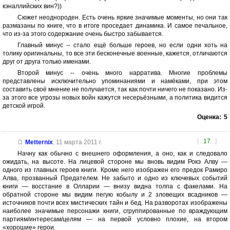
кэналлийских вин?))
Сюжет неоднороден. Есть очень яркие значимые моменты, но они так
размазаны по книге, что в итоге проседает динамика. И самое печальное,
что из-за этого содержание очень быстро забывается.
Главный минус -- стало ещё больше героев, но если одни хоть на
толику оригинальны, то все эти бесконечные военные, кажется, отличаются
друг от друга только именами.
Второй минус -- очень много нарратива. Многие проблемы
представлены исключительно упоминаниями и намёками, при этом
составить своё мнение не получается, так как почти ничего не показано. Из-
за этого все угрозы новых войн кажутся несерьёзными, а политика видится
детской игрой.
Оценка:
5
[
17
]
Metternix
,
11 марта 2011 г.
Начну как обычно с внешнего оформления, а оно, как и следовало
ожидать, на высоте. На лицевой стороне мы вновь видим Рокэ Алву —
одного из главных героев книги. Кроме него изображен его предок Рамиро
Алва, прозванный Предателем. Не забыто и одно из ключевых событий
книги — восстание в Олларии — внизу видна толпа с факелами. На
обратной стороне мы видим пегую кобылу и 2 зловещих всадников —
источников почти всех мистических тайн и бед. На разворотах изображены
наиболее значимые персонажи книги, сгруппированные по враждующим
партиям/интересам/целям — на первой условно плохие, на втором
«хорошие» герои.