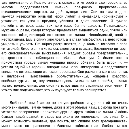
уже прочитанного. Реалистичность сюжета, о которой я уже говорила, во
многом поддерживается именно прекрасно прорисованными
психологическими портретами действующих лиц. Они на самом деле
кажутся невероятно живыми! Герои любят и ненавидят, иронизируют и
утаивают, клянутся и предают, убивают и дают спасение. Я сумела
полюбить их всех, даже тех, кого надо бы ненавидеть. Потрясающие
мужские образы, среди которых продолжает выделяться один, прямо или
косвенно объединяющий все сюжетные линии. Непобедимый, злой и
неотразимый. Ему в спину злословят, а в глаза улыбаются, за него готовы
умирать и убивать. Его образ раскрывается, еще больше влюбляя в себя
читателей. Вместе с ним хотелось смеяться и плакать, бесконечно цитируя
его сногсшибательные высказывания. Радуют образы представительниц
прекрасного пола. «Женщина не обязана быть умной, более того, в
присутствии уродов умная женщина просто обязана быть дурой...», —
устами одной из героинь говорит нам Вера Викторовна и представляет
вниманию потрясающие женские персонажи. Они различны как внешне, так
и внутренне. Таинственные обольстительницы, коварные красотки,
знойные куртизанки, неугомонные вдовы, молчаливые зазнобы,… Каких
только великолепных девчонок не встретишь на страницах этой книги. И
что-то мне подсказывает, что их круг будет только расширяться.
*
Любовной темой автор не злоупотребляет и уделяет ей не очень
много внимания. Тем не менее, даже в этом объеме Камша смогла показать
читателю совершенно непохожие друг на друга любовные линии. Любовь
бывает такой разной, и здесь мы видим ее многочисленные лица. Она
может возвысить человека, дав понять, что сияние всех драгоценностей
мира ничто по сравнению с блеском любимых глаз. Любовь может