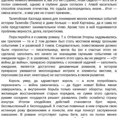
уделено немного внимания и, как это ни странно, Алан Окделл — хотя он и
полон сомнений, однако в глубине души согласен с Алвой касательно
способов спасения отечества. Но судьба распорядилась иначе... Итог —
смена власти... и мир уже не станет прежним...
Талигойская баллада важна для понимания многих ключевых событий
истории Талигойи (Талига) и даже больше — всей Кэртианы, да и сама по
себе представляет занимательное чтиво. Кроме того в ней поднимаются
проблемы верности, долга, патриотизма.
Пора перейти и к самому роману. Т. к. Отблески Этерны задумывались
как трилогия — то и 2 том должен был стать мостиком между грозными
событиями 1 и развязкой 3 томов. Следовательно, повествование должно
было «просесть» — писательница, могла бы (но к счастью этого не
сделала) заполнить его ничего не значащими скучными событиями «в
ожидании чуда» (т. е. развязки). Но ничего этого здесь вы не увидите — «От
войны до войны», прекрасно справляясь с основной задачей — заполнить
ожидание, является достаточно динамичным романом, в котором
прекрасно уживаются многоходовые интриги и элементы мистики, а
персонажи (за искл. некоторых) не застопорились в своем развитии.
Король умер, да здравствует король — а если попробовать
переиначить — война закончилась — да будет новая! Война явная
завершилась, а внутренняя борьба только начинает обороты: партия,
желающая восстановления старых порядков, не сумев этого сделать
руками соседних государств решает развались (либо ослабить) страну
изнутри. Итогом злодейских действий становится бунт черни,
бессмысленный и беспощадный. К счастью повинные в нем открыли свою
истинную рожу физиономию и понесли, или еще понесут заслуженное
наказание. В романе отсутствуют сцены битв, зато он полон менее