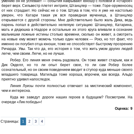
умению он не успевает — события накрывают юношу с головой и «старое»
берет верх. Сильвестр плетет интриги, Штанцлер — тоже. Горе-оруженосец
от них страдает. Но сейчас не о том. Штука в том, что я уже не настолько
уверен, что Катари такая уж вся праведная мученица, а Штанцлер
открывается с другой стороны. Мне действительно было жаль Дика, ведь
парень попал в действительно нелегкую ситуацию: Штанцлер, Катарина,
мать и дядюшка в Надоре и остальные их этого круга вливали в сознание
мальчишки ложные истины столько времени, сколько он живет, а смотреть
на новые ему может момочь только один человек — Рокэ, но тот факт, что
именно он погубил отца юноши, тоже не способствует быстрому прозрению
Ричарда. Увы. Так что да, его история о том, что жить умом других людей
легче, чем своим. Легче, но не лучше.
Робер. Его линия меня очень радовала. Он тоже живет старым, как и
Дик Окделл, но то ли опыт берет свое, то ли сам Робер более
сознательный, но он своим поведением вводит в ступор куда меньше своего
младшего товарища. Матильда тоже хороша, впрочем, как всегда. Альдо
приятно удивил напоследок.
Линия Луизы почти полностью отвечает за мистический компонент,
чем и интересна.
Куда же заведут дороги наших героев в будущем? Посмотрим. На
очереди «Лик победы«!
Оценка:
9
Страницы:
1
2
3
4