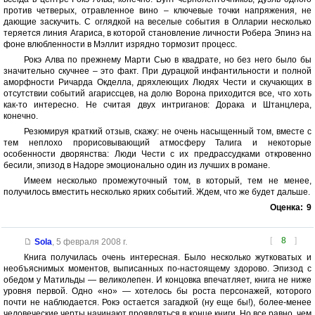
против четверых, отравленное вино – ключевые точки напряжения, не
дающие заскучить. С оглядкой на веселые события в Олларии несколько
теряется линия Агариса, в которой становление личности Робера Эпинэ на
фоне влюбленности в Мэллит изрядно тормозит процесс.
Рокэ Алва по прежнему Марти Сью в квадрате, но без него было бы
значительно скучнее – это факт. При дурацкой инфантильности и полной
аморфности Ричарда Окделла, дряхлеющих Людях Чести и скучающих в
отсутствии событий агариссцев, на долю Ворона приходится все, что хоть
как-то интересно. Не считая двух интриганов: Дорака и Штанцлера,
конечно.
Резюмируя краткий отзыв, скажу: не очень насыщенный том, вместе с
тем неплохо прорисовывающий атмосферу Талига и некоторые
особенности дворянства: Люди Чести с их предрассудками откровенно
бесили, эпизод в Надоре эмоционально один из лучших в романе.
Имеем несколько промежуточный том, в который, тем не менее,
получилось вместить несколько ярких событий. Ждем, что же будет дальше.
Оценка:
9
[
8
]
Sola
,
5 февраля 2008 г.
Книга получилась очень интересная. Было несколько жутковатых и
необъяснимых моментов, выписанных по-настоящему здорово. Эпизод с
обедом у Матильды — великолепен. И концовка впечатляет, книга не ниже
уровня первой. Одно «но» — хотелось бы роста персонажей, которого
почти не наблюдается. Рокэ остается загадкой (ну еще бы!), более-менее
человеческие черты начинают проявляться в конце книги. Но все равно, чем