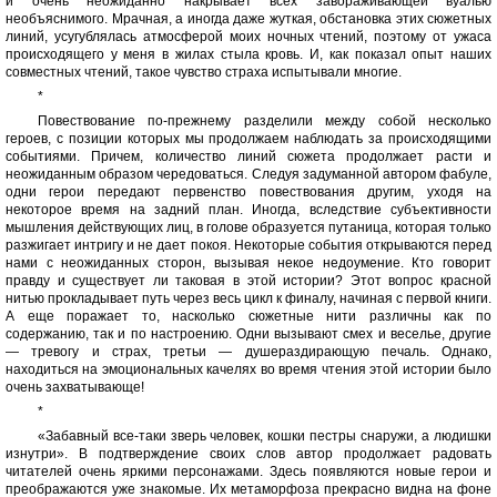
и очень неожиданно накрывает всех завораживающей вуалью
необъяснимого. Мрачная, а иногда даже жуткая, обстановка этих сюжетных
линий, усугублялась атмосферой моих ночных чтений, поэтому от ужаса
происходящего у меня в жилах стыла кровь. И, как показал опыт наших
совместных чтений, такое чувство страха испытывали многие.
*
Повествование по-прежнему разделили между собой несколько
героев, с позиции которых мы продолжаем наблюдать за происходящими
событиями. Причем, количество линий сюжета продолжает расти и
неожиданным образом чередоваться. Следуя задуманной автором фабуле,
одни герои передают первенство повествования другим, уходя на
некоторое время на задний план. Иногда, вследствие субъективности
мышления действующих лиц, в голове образуется путаница, которая только
разжигает интригу и не дает покоя. Некоторые события открываются перед
нами с неожиданных сторон, вызывая некое недоумение. Кто говорит
правду и существует ли таковая в этой истории? Этот вопрос красной
нитью прокладывает путь через весь цикл к финалу, начиная с первой книги.
А еще поражает то, насколько сюжетные нити различны как по
содержанию, так и по настроению. Одни вызывают смех и веселье, другие
— тревогу и страх, третьи — душераздирающую печаль. Однако,
находиться на эмоциональных качелях во время чтения этой истории было
очень захватывающе!
*
«Забавный все-таки зверь человек, кошки пестры снаружи, а людишки
изнутри». В подтверждение своих слов автор продолжает радовать
читателей очень яркими персонажами. Здесь появляются новые герои и
преображаются уже знакомые. Их метаморфоза прекрасно видна на фоне