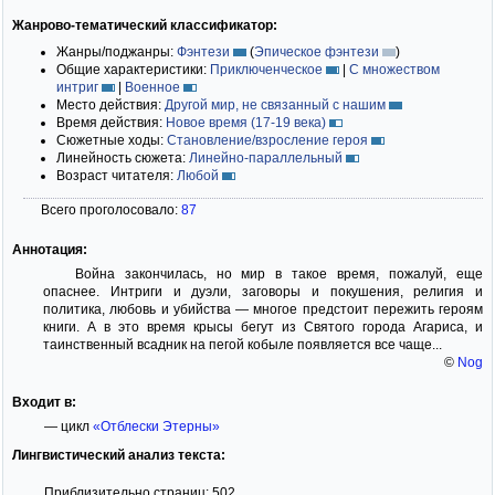
Жанрово-тематический классификатор:
Жанры/поджанры:
Фэнтези
(
Эпическое фэнтези
)
Общие характеристики:
Приключенческое
|
С множеством
интриг
|
Военное
Место действия:
Другой мир, не связанный с нашим
Время действия:
Новое время (17-19 века)
Сюжетные ходы:
Становление/взросление героя
Линейность сюжета:
Линейно-параллельный
Возраст читателя:
Любой
Всего проголосовало:
87
Аннотация:
Война закончилась, но мир в такое время, пожалуй, еще
опаснее. Интриги и дуэли, заговоры и покушения, религия и
политика, любовь и убийства — многое предстоит пережить героям
книги. А в это время крысы бегут из Святого города Агариса, и
таинственный всадник на пегой кобыле появляется все чаще...
©
Nog
Входит в:
— цикл
«Отблески Этерны»
Лингвистический анализ текста:
Приблизительно страниц: 502