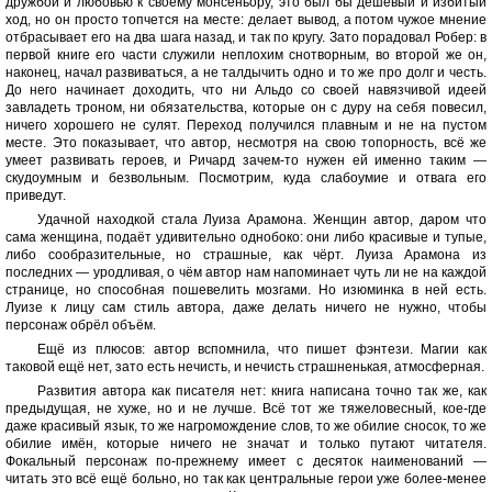
дружбой и любовью к своему монсеньору, это был бы дешёвый и избитый
ход, но он просто топчется на месте: делает вывод, а потом чужое мнение
отбрасывает его на два шага назад, и так по кругу. Зато порадовал Робер: в
первой книге его части служили неплохим снотворным, во второй же он,
наконец, начал развиваться, а не талдычить одно и то же про долг и честь.
До него начинает доходить, что ни Альдо со своей навязчивой идеей
завладеть троном, ни обязательства, которые он с дуру на себя повесил,
ничего хорошего не сулят. Переход получился плавным и не на пустом
месте. Это показывает, что автор, несмотря на свою топорность, всё же
умеет развивать героев, и Ричард зачем-то нужен ей именно таким —
скудоумным и безвольным. Посмотрим, куда слабоумие и отвага его
приведут.
Удачной находкой стала Луиза Арамона. Женщин автор, даром что
сама женщина, подаёт удивительно однобоко: они либо красивые и тупые,
либо сообразительные, но страшные, как чёрт. Луиза Арамона из
последних — уродливая, о чём автор нам напоминает чуть ли не на каждой
странице, но способная пошевелить мозгами. Но изюминка в ней есть.
Луизе к лицу сам стиль автора, даже делать ничего не нужно, чтобы
персонаж обрёл объём.
Ещё из плюсов: автор вспомнила, что пишет фэнтези. Магии как
таковой ещё нет, зато есть нечисть, и нечисть страшненькая, атмосферная.
Развития автора как писателя нет: книга написана точно так же, как
предыдущая, не хуже, но и не лучше. Всё тот же тяжеловесный, кое-где
даже красивый язык, то же нагромождение слов, то же обилие сносок, то же
обилие имён, которые ничего не значат и только путают читателя.
Фокальный персонаж по-прежнему имеет с десяток наименований —
читать это всё ещё больно, но так как центральные герои уже более-менее