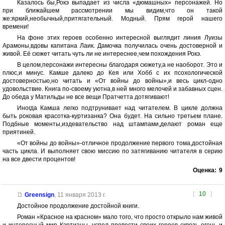
Казалось бы,Рокэ выпадает из числа «дюмашных» персонажей. Но
при ближайшем рассмотрении мы видим,что он такой
же:яркий,необычный,притягательный. Модный. Прям герой нашего
времени!
На фоне этих героев особенно интересной выглядит линия Луизы
Арамоны,вдовы капитана Лаик. Дамочка получилась очень достоверной и
живой. Её сюжет читать чуть ли не интереснее,чем похождения Рокэ.
В целом,персонажи интересны благодаря сюжету,а не наоборот. Это и
плюс,и минус. Камше далеко до Кея или Хобб с их псохологической
достоверностью,но читать и «От войны до войны»,и весь цикл-одно
удовольствие. Книга по-своему уютна,в ней много мелочей и забавных сцен.
До обеда у Матильды не все вещи Пратчетта дотягивают!
Иногда Камша легко подтрунивает над читателем. В цикле должна
быть роковая красотка-куртизанка? Она будет. На сильно третьем плане.
Подбные моменты,издевательство над штампами,делают роман еще
приятиней.
«От войны до войны»-отличное продолжение первого тома,достойная
часть цикла. И выполняет свою миссию по затягиванию читателя в серию
на все двести процентов!
Оценка:
9
[
10
]
Greensign
,
11 января 2013 г.
Достойное продолжение достойной книги.
Роман «Красное на красном» мало того, что просто открыло нам живой