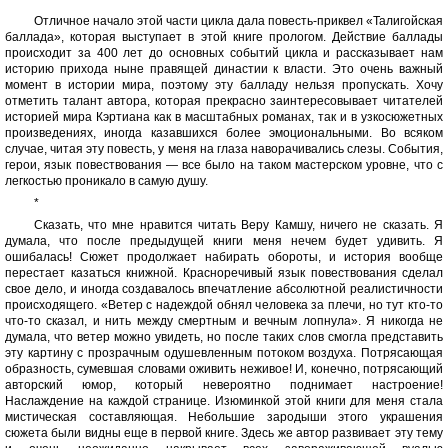
Отличное начало этой части цикла дала повесть-приквел «Талигойская
баллада», которая выступает в этой книге прологом. Действие баллады
происходит за 400 лет до основных событий цикла и рассказывает нам
историю прихода ныне правящей династии к власти. Это очень важный
момент в истории мира, поэтому эту балладу нельзя пропускать. Хочу
отметить талант автора, которая прекрасно заинтересовывает читателей
историей мира Кэртиана как в масштабных романах, так и в узкосюжетных
произведениях, иногда казавшихся более эмоциональными. Во всяком
случае, читая эту повесть, у меня на глаза наворачивались слезы. События,
герои, язык повествования — все было на таком мастерском уровне, что с
легкостью проникало в самую душу.
*
Сказать, что мне нравится читать Веру Камшу, ничего не сказать. Я
думала, что после предыдущей книги меня нечем будет удивить. Я
ошибалась! Сюжет продолжает набирать обороты, и история вообще
перестает казаться книжной. Красноречивый язык повествования сделал
свое дело, и иногда создавалось впечатление абсолютной реалистичности
происходящего. «Ветер с надеждой обнял человека за плечи, но тут кто-то
что-то сказал, и нить между смертным и вечным лопнула». Я никогда не
думала, что ветер можно увидеть, но после таких слов смогла представить
эту картину с прозрачным одушевленным потоком воздуха. Потрясающая
образность, сумевшая словами оживить неживое! И, конечно, потрясающий
авторский юмор, который невероятно поднимает настроение!
Наслаждение на каждой странице. Изюминкой этой книги для меня стала
мистическая составляющая. Небольшие зародыши этого украшения
сюжета были видны еще в первой книге. Здесь же автор развивает эту тему