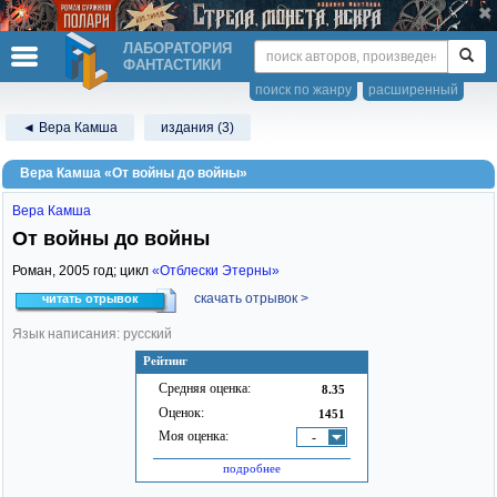
ЛАБОРАТОРИЯ
ФАНТАСТИКИ
поиск по жанру
расширенный
◄ Вера Камша
издания (3)
Вера Камша «От войны до войны»
Вера Камша
От войны до войны
Роман,
2005
год; цикл
«Отблески Этерны»
скачать отрывок >
читать отрывок
Язык написания: русский
Рейтинг
Средняя оценка:
8.35
Оценок:
1451
Моя оценка:
-
подробнее