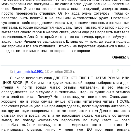
мотивированы его поступки — не совсем ясно. Даже больше — совсем не
ясно. Линия Эпинэ на этот раз вышла немного скучной, иногда хотелось
просто перевернуть страницу. От Ричарда очень хотелось, чтобы он
перестал быть пешкой в не слишком чистоплотных руках. Постоянно
чувствовать себя перед всеми виноватым, со всеми связанным различными
клятвами, которые приходится нарушать. Такое чувство, что автор нарочно
высталяет своего героя в жалком свете, чтобы еще раз поразить читателя
великолепным Алвой, который и во время на помощь придет и взбучку не
задаст, хотя Ричард ее заслуживает. Штанцлер — трус, да еще и подлец,
как впрочем и вся его компания. Это-то и не перестает нравиться у Камши
— здесь нет светлых и темных сторон — все хороши.
Оценка:
8
[
7
]
i_am_misha1991
,
13 октября 2018 г.
Сначала несколько слов ДЛЯ ТЕХ, КТО ЕЩЕ НЕ ЧИТАЛ РОМАН ИЛИ
ЦИКЛ ВООБЩЕ. Как и много других читателей, перед выбором книги для
чтения я почти всегда читаю отзывы читателей, и это обычно
оправдывается. Но в случае с «Отблесками Этерны» лучше бы я отзывов
читателей не читал. Почему? Нет, не потому, что они плохие. Очень даже
хорошие, но в этом случае лучше отзывы читателей читать ПОСЛЕ
прочтения романа (что я не преминул сделать, поскольку всегда интересно,
как другие люди воспринимают те же вещи, что и ты =) Дело в том, что в
отзывах почти всегда, хоть и не раскрывая сюжет, читатель оставляет
вывод по поводу конкретного персонажа по типу «этот — осел
непробиваемый» и почему, «этот — мерисью», «этот — нытик». И,
начитавшись отзывов, лично у меня уже ДО прочтения романа