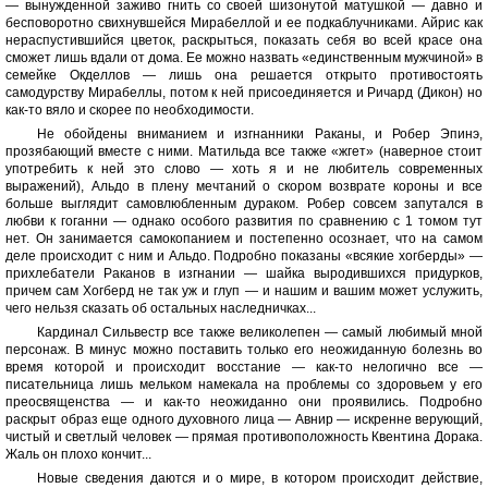
— вынужденной заживо гнить со своей шизонутой матушкой — давно и
бесповоротно свихнувшейся Мирабеллой и ее подкаблучниками. Айрис как
нераспустившийся цветок, раскрыться, показать себя во всей красе она
сможет лишь вдали от дома. Ее можно назвать «единственным мужчиной» в
семейке Окделлов — лишь она решается открыто противостоять
самодурству Мирабеллы, потом к ней присоединяется и Ричард (Дикон) но
как-то вяло и скорее по необходимости.
Не обойдены вниманием и изгнанники Раканы, и Робер Эпинэ,
прозябающий вместе с ними. Матильда все также «жгет» (наверное стоит
употребить к ней это слово — хоть я и не любитель современных
выражений), Альдо в плену мечтаний о скором возврате короны и все
больше выглядит самовлюбленным дураком. Робер совсем запутался в
любви к гоганни — однако особого развития по сравнению с 1 томом тут
нет. Он занимается самокопанием и постепенно осознает, что на самом
деле происходит с ним и Альдо. Подробно показаны «всякие хогберды» —
прихлебатели Раканов в изгнании — шайка выродившихся придурков,
причем сам Хогберд не так уж и глуп — и нашим и вашим может услужить,
чего нельзя сказать об остальных наследничках...
Кардинал Сильвестр все также великолепен — самый любимый мной
персонаж. В минус можно поставить только его неожиданную болезнь во
время которой и происходит восстание — как-то нелогично все —
писательница лишь мельком намекала на проблемы со здоровьем у его
преосвященства — и как-то неожиданно они проявились. Подробно
раскрыт образ еще одного духовного лица — Авнир — искренне верующий,
чистый и светлый человек — прямая противоположность Квентина Дорака.
Жаль он плохо кончит...
Новые сведения даются и о мире, в котором происходит действие,