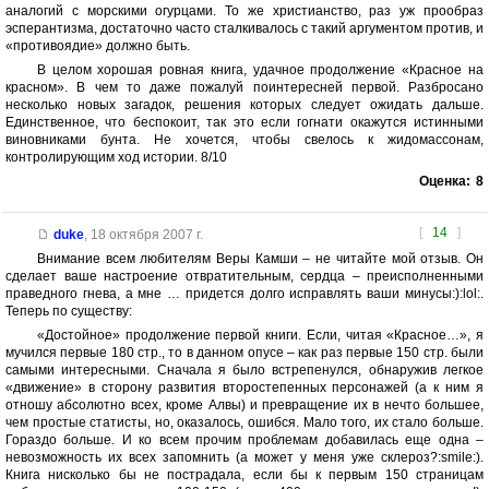
аналогий с морскими огурцами. То же христианство, раз уж прообраз
эсперантизма, достаточно часто сталкивалось с такий аргументом против, и
«противоядие» должно быть.
В целом хорошая ровная книга, удачное продолжение «Красное на
красном». В чем то даже пожалуй поинтересней первой. Разбросано
несколько новых загадок, решения которых следует ожидать дальше.
Единственное, что беспокоит, так это если гогнати окажутся истинными
виновниками бунта. Не хочется, чтобы свелось к жидомассонам,
контролирующим ход истории. 8/10
Оценка:
8
[
14
]
duke
,
18 октября 2007 г.
Внимание всем любителям Веры Камши – не читайте мой отзыв. Он
сделает ваше настроение отвратительным, сердца – преисполненными
праведного гнева, а мне … придется долго исправлять ваши минусы:):lol:.
Теперь по существу:
«Достойное» продолжение первой книги. Если, читая «Красное…», я
мучился первые 180 стр., то в данном опусе – как раз первые 150 стр. были
самыми интересными. Сначала я было встрепенулся, обнаружив легкое
«движение» в сторону развития второстепенных персонажей (а к ним я
отношу абсолютно всех, кроме Алвы) и превращение их в нечто большее,
чем простые статисты, но, оказалось, ошибся. Мало того, их стало больше.
Гораздо больше. И ко всем прочим проблемам добавилась еще одна –
невозможность их всех запомнить (а может у меня уже склероз?:smile:).
Книга нисколько бы не пострадала, если бы к первым 150 страницам