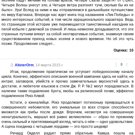
Молнии падут мечами на головы врагов, Четыре Скалы защитят от стрел,
Четыре Волны унесут зло, а Четыре ветра разгонят тучи, сколько бы их не
было». Ура! Вслед за ними и мы отправляемся в дальнейшее путешествие
по миру Кэртиана. Впереди нас ждет книга под названием «Лик Победы» и
много интересных событий, в том числе иррационального характера. Ведь
по страницам этой истории уже перемещается таинственный наездник на
пегой кобыле с девочкой за спиной. И лишь немногие догадываются, что эти
странные путники влекут за собой неотвратимые события, знаменуя своим
существованием приход новых хозяев и нового времени. Но об это чуть
позже. Продолжение следует...
Оценка:
10
[
8
]
AlisterOrm
,
14 марта 2015 г.
Итак, продолжение практически не уступает победоносному началу
цикла. Конечно, эффектного описания военной кампании здесь не найти, но
интриг, заговоров, убийств и прочих замечательных вкусностей здесь в
достатке, и любители изысков в стиле Дж. Р. Р. №2 могут порадоваться. В
наличии также подавление бунта, якобы на религиозной почве, эффектно
подавленное Рокэ Алвой.
Кстати, о кэнналийце. Рокэ продолжает потихоньку превращаться в
совершенного небожителя, его уникальные со всех сторон способности
множатся как грибы после дождя. Впрочем, несмотря на совершенную
ненатуральность, маршал всё равно великолепен — образ по прежнему
очень сильный и притягивающий взгляд, читать о нём — одно удовольствие.
А сцена поединка с четырьмя лордами — это просто шедевр!
Ричард Окделл радует прямо обратным. Камша пошла на