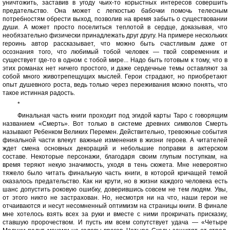
уничтожить, заставив в угоду чьих-то корыстных интересов совершить
предательство. Она может с легкостью бабочки помочь телесным
потребностям обрести выход, позволив на время забыть о существовании
души. А может просто поселиться теплотой в сердце, доказывая, что
необязательно физически принадлежать друг другу. На примере нескольких
героинь автор рассказывает, что можно быть счастливым даже от
осознания того, что любимый тобой человек — твой современник и
существует где-то в одном с тобой мире... Надо быть готовым к тому, что в
этих романах нет ничего простого, и даже сердечные темы оставляют за
собой много животрепещущих мыслей. Герои страдают, но приобретают
опыт душевного роста, ведь только через переживания можно понять, что
такое истинная радость.
*
Финальная часть книги проходит под эгидой карты Таро с говорящим
названием «Смерть». Вот только в системе древних символов Смерть
называют Ребенком Великих Перемен. Действительно, тревожные события
финальной части влекут важные изменения в жизни героев. А читателей
ждет смена основных декораций и небольшие поправки в актерском
составе. Некоторые персонажи, благодаря своим глупым поступкам, на
время теряют некую значимость, уходя в тень сюжета. Мне невероятно
тяжело было читать финальную часть книги, в которой кричащей темой
оказалось предательство. Как ни крути, но в жизни каждого человека есть
шанс допустить роковую ошибку, доверившись совсем не тем людям. Увы,
от этого никто не застрахован. Но, несмотря ни на что, наши герои не
отчаиваются и несут несомненный оптимизм на страницы книги. В финале
мне хотелось взять всех за руки и вместе с ними прокричать присказку,
ставшую пророчеством. И пусть им всем сопутствует удача — «Четыре