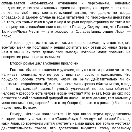
складывается какое-никакое отношение к персонажам, заведомо
предвзятое, и, встречая главных героев на страницах истории, я невольно
леплю на лоб тому соответствующий штамп, что далеко не всегда
оправдано. В данном случае выводы читателей по персонажам действуют
на того, кто только взял в руки книгу и открыл первую страницу по таком же
принципу, как и вдалбливание с пеленок Ричарду Окделу того, что Раканы/
Талигойя/Люди Чести — это хорошо, а Оллары/Талиг/Лучшие Люди —
плохо.
А теперь для тех, кто так же, как и я, прочел роман, ну и для тех, кто
все-таки меня не послушал и решил дочитать мой отзыв до конца (ведь в
нем я увы и ах тоже делаю свои выводы, которые могут повлиять на
восприятие романа читателями =)
Второй роман цикла успешно проглочен.
Рокэ как обычно загадочен и удачлив, но уже в этом романе читатель
начинает понимать, что не все с ним так просто и однозначно. Что
побудило Ворона стать таким, каким он был? Действительно ли он
настолько непробиваемый, или это всего лишь крепко сбитая маска, а под
ней — да, сильный, смелый, умный, удачливый, но все-таки обычный
человек у которого есть человеческие чувства? Кто знает, Рокэ до сих пор
остается самой загадочной фигурой на доске. Но чем дальше, тем больше у
меня возникает подозрений, что отец Оноре (прочтете в романе) был прав
насчет него. Во всем.
Ричард. История повторяется. Не зря автор перед продолжением
истории подкинула читателям «Талигойскую балладу», ой не зря! Ричард,
как и Алан, со временем учится смотреть на мир шире, вот только жестокая
действительность такова, что достаточно выучится этому полезному