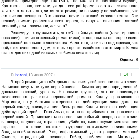
добавить примерно еще 100-150 (а не 400 как в настоящем случае!).
Краткость – она, все-таки, да-да... сестра! Кроме всего вышесказанного,
хочется отметить, что, читая этот роман, ни на минуту не забываешь, что
его писала женщина. Это сквозит почти в каждой строчке текста. Эти
невообразимые рефлексии всех героев, затянутые описания тяжелой
женской доли – зачем они, для чего?
Резюмируя, хочу заметить, что «От войны до войны» (какая ирония в
названии) – типично женский роман (имхо), и понравится он, скорее всего,
прекрасной половине человечества. Мало того, я сильно подозреваю, что
найдется очень много дам, которые просто влюбятся в этот мир и Камша
станет для них одной из самых любимых писательниц.
Оценка:
6
[
14
]
baroni
,
13 июня 2007 г.
Второй роман цикла «Этерны» оставляет двойственное впечатление.
Написано ничуть не хуже первой книги — Камша держит определенный,
довольно высокий, уровень. Но самое грустное, что не происходит
качественного развития персонажей романа. Камшу сравнивают с
Мартином, но у Мартина интересны все действующие лица, даже, на
первый взгляд, эпизодические. Весь роман Камши несет на себе один
действующий герой — Рокэ Альва, но и он не прибавляет по сравнению с
первой книгой. Происходит масса внешних событий: дворцовые интриги,
заговоры, покушения, отравления, убийства, кипят жгучие мексиканские
страсти — а герои остаются внутренне статичными, неизменными.
Загадочно-обаятельный Рокэ, инфантильный до отвращения молодой
Окделл, страдающий резонер Робер, взбалмошная Матильда...