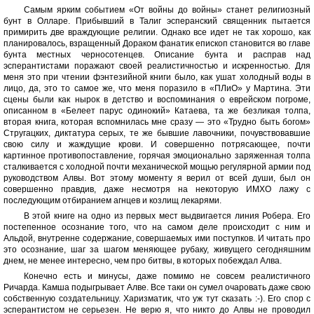
Самым ярким событием «От войны до войны» станет религиозный
бунт в Олларе. Прибывший в Талиг эсперанский священник пытается
примирить две враждующие религии. Однако все идет не так хорошо, как
планировалось, взращенный Дораком фанатик епископ становится во главе
бунта местных черносотенцев. Описание бунта и расправ над
эсперантистами поражают своей реалистичностью и искренностью. Для
меня это при чтении фэнтезийной книги было, как ушат холодный воды в
лицо, да, это то самое же, что меня поразило в «ПЛиО» у Мартина. Эти
сцены были как нырок в детство и воспоминания о еврейском погроме,
описанном в «Белеет парус одинокий» Катаева, та же безликая толпа,
вторая книга, которая вспомнилась мне сразу — это «Трудно быть богом»
Стругацких, диктатура серых, те же бывшие лавочники, почувствовавшие
свою силу и жаждущие крови. И совершенно потрясающее, почти
картинное противопоставление, горячая эмоционально заряженная толпа
сталкивается с холодной почти механической мощью регулярной армии под
руководством Алвы. Вот этому моменту я верил от всей души, был он
совершенно правдив, даже несмотря на некоторую ИМХО лажу с
последующим отбиранием агнцев и козлищ лекарями.
В этой книге на одно из первых мест выдвигается линия Робера. Его
постепенное осознание того, что на самом деле происходит с ним и
Альдой, внутренне содержание, совершаемых ими поступков. И читать про
это осознание, шаг за шагом меняющее рубаку, живущего сегодняшним
днем, не менее интересно, чем про битвы, в которых побеждал Алва.
Конечно есть и минусы, даже помимо не совсем реалистичного
Ричарда. Камша подыгрывает Алве. Все таки он сумел очаровать даже свою
собственную создательницу. Харизматик, что уж тут сказать :-). Его спор с
эсперантистом не серьезен. Не верю я, что никто до Алвы не проводил