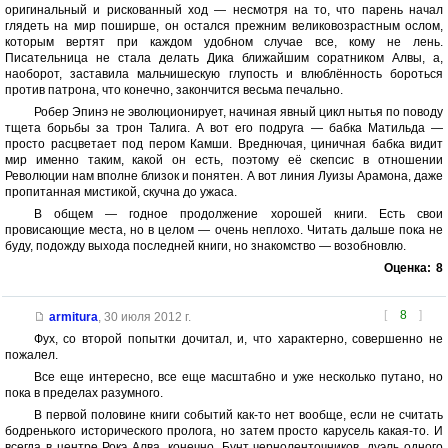
оригинальный и рискованный ход — несмотря на то, что парень начал
глядеть на мир поширше, он остался прежним великовозрастным ослом,
которым вертят при каждом удобном случае все, кому не лень.
Писательница не стала делать Дика ближайшим соратником Алвы, а,
наоборот, заставила мальчишескую глупость и влюблённость бороться
против патрона, что конечно, закончится весьма печально.
Робер Эпинэ не эволюционирует, начиная явный цикл нытья по поводу
тщета борьбы за трон Талига. А вот его подруга — бабка Матильда —
просто расцветает под пером Камши. Вреднючая, циничная бабка видит
мир именно таким, какой он есть, поэтому её скепсис в отношении
Революции нам вполне близок и понятен. А вот линия Луизы Арамона, даже
пропитанная мистикой, скучна до ужаса.
В общем — годное продолжение хорошей книги. Есть свои
провисающие места, но в целом — очень неплохо. Читать дальше пока не
буду, подожду выхода последней книги, но знакомство — возобновлю.
Оценка:
8
[
8
]
armitura
,
30 июля 2012 г.
Фух, со второй попытки дочитал, и, что характерно, совершенно не
пожалел.
Все еще интересно, все еще масштабно и уже несколько путано, но
пока в пределах разумного.
В первой половине книги событий как-то нет вообще, если не считать
бодренького исторического пролога, но затем просто карусель какая-то. И
всегда в центре Рокэ Алва, конечно. Бунт черноленточников, дуэль одного