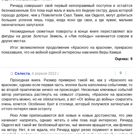
Ричард совершает свой первый непоправимый поступок и остаётся
безнаказанным. Его пока ещё жаль и жаль его бедную сестру, душа которой
гораздо добрее, чем у Повелителя Скал. Такие, как Окделл, могут добиться
больших успехов лишь тогда, когда ясно где свои, а где чужие; мальчик
окончательно запутался.
Неожиданные сюжетные повороты в конце книге переставляют все
фигуры на доске Золотых Земель, и «Лик победы» начинается совсем в
других местах.
Итог: великолепное продолжение «Красного на красном», прекрасно
показавшее, что не войной единой интересны нам книги Веры Камши.
Оценка:
9
[
9
]
Селеста
,
4 апреля 2022 г.
Проходная книга. Размер примерно такой же, как у «Красного на
красном», однако если первая часть эпопеи была наполнена событиями, то
во второй практически ничего не происходит. Несколько ключевых событий
автор ухитрилась растянуть на семьсот страниц. «Красное на красном»
сократить можно, но не обязательно, а вот «От войны до войны» сократить
очень хочется. Особенно бунт в столице, который получился затянутым и
оттого потерял свою остроту.
Рокэ Алве приписываются всё новые и новые достоинства, что уже
начинает напрягать, однако читать о нём пока ещё интересно. Ричард
Окделл всё такой же безбожный кретин, чьё мнение вращается, как флюгер
на ветру. Нет, я не ждала, что Ричард вдруг резко поумнеет и воспылает