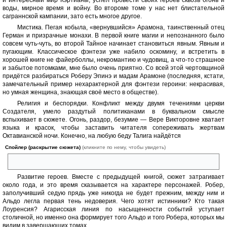
и интересный мир Кэртианы, успел провести своих героев сквозь огонь и
воды, мирное время и войну. Во второме томе у нас нет блистательной
саграннской кампании, зато есть многое другое.
Мистика. Пегая кобыла, «вернувшийся» Арамона, таинственный отец
Герман и призрачные монахи. В первой книге магии и непознанного было
совсем чуть-чуть, во второй Тайное начинает становиться явным. Явным и
пугающим. Классическое фэнтези уже набило оскомину, и встретить в
хорошей книге не файерболлы, некромантию и чудовищ, а что-то страшное
и забытое потомками, мне было очень приятно. Со всей этой чертовщиной
придётся разбираться Роберу Эпинэ и мадам Арамоне (последняя, кстати,
замечательный пример нехарактерной для фэнтези героини: некрасивая,
но умная женщина, знающая своё место в обществе).
Религия и беспорядки. Конфликт между двумя течениями церкви
Создателя, умело раздутый политиканами в буквальном смысле
вспыхивает в сюжете. Огонь, раздор, безумие — Вере Викторовне хватает
языка и красок, чтобы заставить читателя сопереживать жертвам
Октавианской ночи. Конечно, на любую беду Талига найдётся
Спойлер (раскрытие сюжета)
(кликните по нему, чтобы увидеть)
Алва, но он не успеет сразу
Развитие героев. Вместе с предыдущей книгой, сюжет затрагивает
около года, и это время сказывается на характере персонажей. Робер,
заполучивший седую прядь уже никогда не будет прежним, между ним и
Альдо легла первая тень недоверия. Чего хотят истинники? Кто такая
Лоуренсия? Агарисская линия по насыщенности событий уступает
столичной, но именно она формирует того Альдо и того Робера, которых мы
видим в завершающих томах.