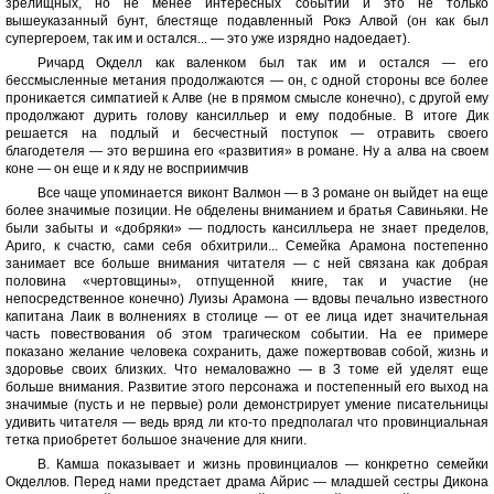
зрелищных, но не менее интересных событий и это не только
вышеуказанный бунт, блестяще подавленный Рокэ Алвой (он как был
супергероем, так им и остался... — это уже изрядно надоедает).
Ричард Окделл как валенком был так им и остался — его
бессмысленные метания продолжаются — он, с одной стороны все более
проникается симпатией к Алве (не в прямом смысле конечно), с другой ему
продолжают дурить голову кансилльер и ему подобные. В итоге Дик
решается на подлый и бесчестный поступок — отравить своего
благодетеля — это вершина его «развития» в романе. Ну а алва на своем
коне — он еще и к яду не восприимчив
Все чаще упоминается виконт Валмон — в 3 романе он выйдет на еще
более значимые позиции. Не обделены вниманием и братья Савиньяки. Не
были забыты и «добряки» — подлость кансилльера не знает пределов,
Ариго, к счастю, сами себя обхитрили... Семейка Арамона постепенно
занимает все больше внимания читателя — с ней связана как добрая
половина «чертовщины», отпущенной книге, так и участие (не
непосредственное конечно) Луизы Арамона — вдовы печально известного
капитана Лаик в волнениях в столице — от ее лица идет значительная
часть повествования об этом трагическом событии. На ее примере
показано желание человека сохранить, даже пожертвовав собой, жизнь и
здоровье своих близких. Что немаловажно — в 3 томе ей уделят еще
больше внимания. Развитие этого персонажа и постепенный его выход на
значимые (пусть и не первые) роли демонстрирует умение писательницы
удивить читателя — ведь вряд ли кто-то предполагал что провинциальная
тетка приобретет большое значение для книги.
В. Камша показывает и жизнь провинциалов — конкретно семейки
Окделлов. Перед нами предстает драма Айрис — младшей сестры Дикона