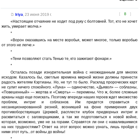
[
8
]
Iriya
,
23 июня 2019 г.
«Настоящее отчаяние не ходит под руку с болтовней. Тот, кто не хочет
жить, умирает молча.»
*
«Ворон оказавшись на месте воробья, может многое, только воробью
от этого не легче.»
*
«Тени позволяют стать Тенью те, кто зажигают фонари.»
*
Осталась позади изнурительная война с неожиданным для многих
исходом. Казалось бы, светлые времена мирной жизни должны принести
радость жителям Кэртианы. Но, не тут то было. Расклад пророческих карт
не сулит ничего спокойного. «Луна» — одиночество, «Дьявол» — соблазны,
«Повешенный» — жертва и «Смерть» — перемены. Что ж, более сложные
арканы надо еще поискать. Поэтому впереди наших героев ждет множество
проблем, интриг и соблазнов. Им придется справиться с
несанкционированной резней, возникшей на фоне примирения двух
противоборствующих Церквей, расплести клубок придворных интриг и
расквитаться с заговорщиками, а так же подготовиться к новой войне,
которая, возможно, уже не за горами. Справятся ли они с навалившимися
на них трудностями? Ответ на этот вопрос можно узнать, лишь пройдя с
ними этот путь...от войны до войны!
*