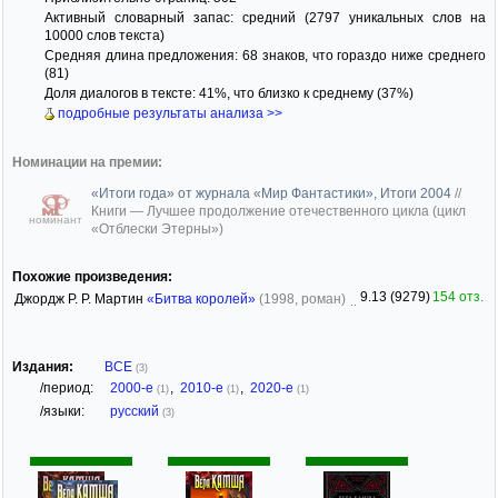
Активный словарный запас: средний (2797 уникальных слов на
10000 слов текста)
Средняя длина предложения: 68 знаков, что гораздо ниже среднего
(81)
Доля диалогов в тексте: 41%, что близко к среднему (37%)
подробные результаты анализа >>
Номинации на премии:
«Итоги года» от журнала «Мир Фантастики», Итоги 2004
//
Книги — Лучшее продолжение отечественного цикла (цикл
номинант
«Отблески Этерны»)
Похожие произведения:
9.13 (9279)
154 отз.
Джордж Р. Р. Мартин
«Битва королей»
(1998, роман)
Издания:
ВСЕ
(3)
/период:
2000-е
,
2010-е
,
2020-е
(1)
(1)
(1)
/языки:
русский
(3)