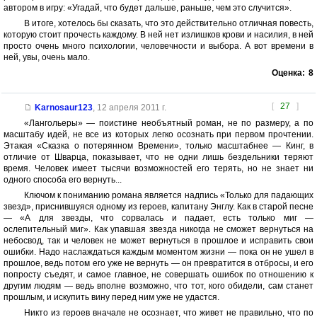
автором в игру: «Угадай, что будет дальше, раньше, чем это случится».
В итоге, хотелось бы сказать, что это действительно отличная повесть,
которую стоит прочесть каждому. В ней нет излишков крови и насилия, в ней
просто очень много психологии, человечности и выбора. А вот времени в
ней, увы, очень мало.
Оценка:
8
[
27
]
Karnosaur123
,
12 апреля 2011 г.
«Лангольеры» — поистине необъятный роман, не по размеру, а по
масштабу идей, не все из которых легко осознать при первом прочтении.
Этакая «Сказка о потерянном Времени», только масштабнее — Кинг, в
отличие от Шварца, показывает, что не одни лишь бездельники теряют
время. Человек имеет тысячи возможностей его терять, но не знает ни
одного способа его вернуть...
Ключом к пониманию романа является надпись «Только для падающих
звезд», приснившуяся одному из героев, капитану Энглу. Как в старой песне
— «А для звезды, что сорвалась и падает, есть только миг —
ослепительный миг». Как упавшая звезда никогда не сможет вернуться на
небосвод, так и человек не может вернуться в прошлое и исправить свои
ошибки. Надо наслаждаться каждым моментом жизни — пока он не ушел в
прошлое, ведь потом его уже не вернуть — он превратится в отбросы, и его
попросту съедят, и самое главное, не совершать ошибок по отношению к
другим людям — ведь вполне возможно, что тот, кого обидели, сам станет
прошлым, и искупить вину перед ним уже не удастся.
Никто из героев вначале не осознает, что живет не правильно, что по