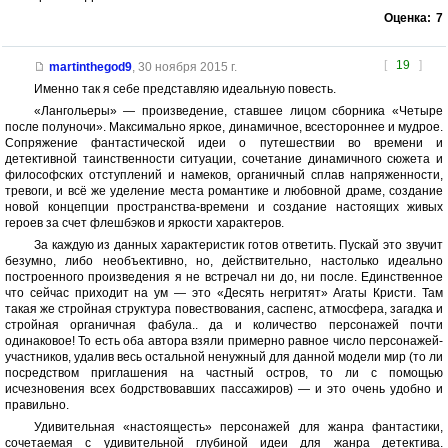
Оценка:
7
[
19
]
martinthegod9
,
30 ноября 2015 г.
Именно так я себе представляю идеальную повесть.
«Лангольеры» — произведение, ставшее лицом сборника «Четыре
после полуночи». Максимально яркое, динамичное, всестороннее и мудрое.
Сопряжение фантастической идеи о путешествии во времени и
детективной таинственности ситуации, сочетание динамичного сюжета и
философских отступлений и намеков, органичный сплав напряженности,
тревоги, и всё же уделение места романтике и любовной драме, создание
новой концепции пространства-времени и создание настоящих живых
героев за счет флешбэков и яркости характеров.
За каждую из данных характеристик готов ответить. Пускай это звучит
безумно, либо необъективно, но, действительно, настолько идеально
построенного произведения я не встречал ни до, ни после. Единственное
что сейчас приходит на ум — это «Десять негритят» Агаты Кристи. Там
такая же стройная структура повествования, саспенс, атмосфера, загадка и
стройная органичная фабула.. да и количество персонажей почти
одинаковое! То есть оба автора взяли примерно равное число персонажей-
участников, удалив весь остальной ненужный для данной модели мир (то ли
посредством приглашения на частный остров, то ли с помощью
исчезновения всех бодрствовавших пассажиров) — и это очень удобно и
правильно.
Удивительная «настоящесть» персонажей для жанра фантастики,
сочетаемая с удивительной глубиной идеи для жанра детектива.