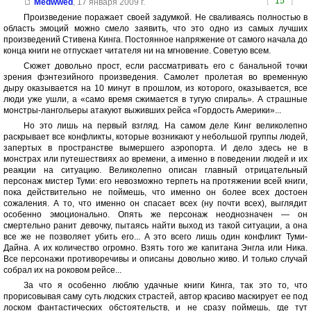
[
15
]
Medwwed
,
17 января 2009 г.
Произведение поражает своей задумкой. Не сваливаясь полностью в
область эмоций можно смело заявить, что это одно из самых лучших
произведений Стивена Кинга. Постоянное напряжение от самого начала до
конца книги не отпускает читателя ни на мгновение. Советую всем.
Сюжет довольно прост, если рассматривать его с банальной точки
зрения фэнтезийного произведения. Самолет пролетая во временную
дыру оказывается на 10 минут в прошлом, из которого, оказывается, все
люди уже ушли, а «само время сжимается в тугую спираль». А страшные
монстры-лангольеры атакуют выживших рейса «Гордость Америки»...
Но это лишь на первый взгляд. На самом деле Кинг великолепно
раскрывает все конфликты, которые возникают у небольшой группы людей,
запертых в пространстве вымершего аэропорта. И дело здесь не в
монстрах или путешествиях ао времени, а именно в поведении людей и их
реакции на ситуацию. Великолепно описан главный отрицательный
персонаж мистер Туми: его невозможно терпеть на протяжении всей книги,
пока действительно не поймешь, что именно он более всех достоен
сожаления. А то, что именно он спасает всех (ну почти всех), выглядит
особенно эмоционально. Опять же персонаж неоднозначен — он
смертельно ранит девочку, пытаясь найти выход из такой ситуации, а она
все же не позволяет убить его... А это всего лишь один конфликт Туми-
Дайна. А их количество огромно. Взять того же капитана Энгла или Ника.
Все персонажи противоречивы и описаны довольно живо. И только случай
собрал их на роковом рейсе...
За что я особенно люблю удачные книги Кинга, так это то, что
прорисовывая саму суть людских страстей, автор красиво маскирует ее под
лоском фантастических обстоятельств, и не сразу поймешь, где тут