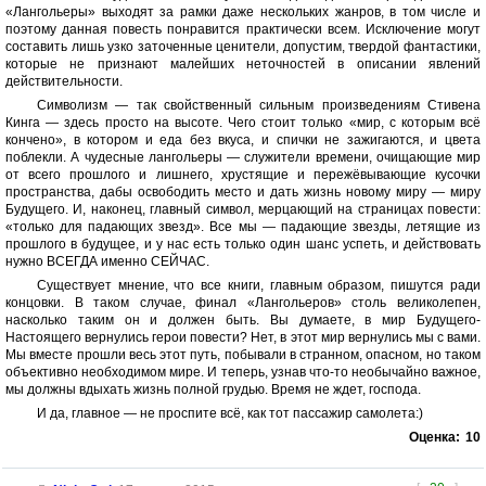
«Лангольеры» выходят за рамки даже нескольких жанров, в том числе и
поэтому данная повесть понравится практически всем. Исключение могут
составить лишь узко заточенные ценители, допустим, твердой фантастики,
которые не признают малейших неточностей в описании явлений
действительности.
Символизм — так свойственный сильным произведениям Стивена
Кинга — здесь просто на высоте. Чего стоит только «мир, с которым всё
кончено», в котором и еда без вкуса, и спички не зажигаются, и цвета
поблекли. А чудесные лангольеры — служители времени, очищающие мир
от всего прошлого и лишнего, хрустящие и пережёвывающие кусочки
пространства, дабы освободить место и дать жизнь новому миру — миру
Будущего. И, наконец, главный символ, мерцающий на страницах повести:
«только для падающих звезд». Все мы — падающие звезды, летящие из
прошлого в будущее, и у нас есть только один шанс успеть, и действовать
нужно ВСЕГДА именно СЕЙЧАС.
Существует мнение, что все книги, главным образом, пишутся ради
концовки. В таком случае, финал «Лангольеров» столь великолепен,
насколько таким он и должен быть. Вы думаете, в мир Будущего-
Настоящего вернулись герои повести? Нет, в этот мир вернулись мы с вами.
Мы вместе прошли весь этот путь, побывали в странном, опасном, но таком
объективно необходимом мире. И теперь, узнав что-то необычайно важное,
мы должны вдыхать жизнь полной грудью. Время не ждет, господа.
И да, главное — не проспите всё, как тот пассажир самолета:)
Оценка:
10