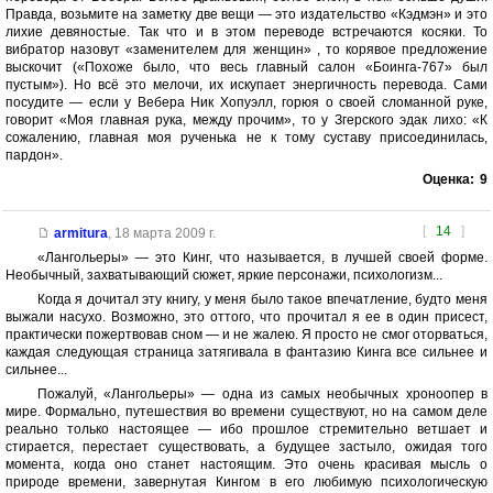
Правда, возьмите на заметку две вещи — это издательство «Кэдмэн» и это
лихие девяностые. Так что и в этом переводе встречаются косяки. То
вибратор назовут «заменителем для женщин» , то корявое предложение
выскочит («Похоже было, что весь главный салон «Боинга-767» был
пустым»). Но всё это мелочи, их искупает энергичность перевода. Сами
посудите — если у Вебера Ник Хопуэлл, горюя о своей сломанной руке,
говорит «Моя главная рука, между прочим», то у Згерского эдак лихо: «К
сожалению, главная моя рученька не к тому суставу присоединилась,
пардон».
Оценка:
9
[
14
]
armitura
,
18 марта 2009 г.
«Лангольеры» — это Кинг, что называется, в лучшей своей форме.
Необычный, захватывающий сюжет, яркие персонажи, психологизм...
Когда я дочитал эту книгу, у меня было такое впечатление, будто меня
выжали насухо. Возможно, это оттого, что прочитал я ее в один присест,
практически пожертвовав сном — и не жалею. Я просто не смог оторваться,
каждая следующая страница затягивала в фантазию Кинга все сильнее и
сильнее...
Пожалуй, «Лангольеры» — одна из самых необычных хроноопер в
мире. Формально, путешествия во времени существуют, но на самом деле
реально только настоящее — ибо прошлое стремительно ветшает и
стирается, перестает существовать, а будущее застыло, ожидая того
момента, когда оно станет настоящим. Это очень красивая мысль о
природе времени, завернутая Кингом в его любимую психологическую