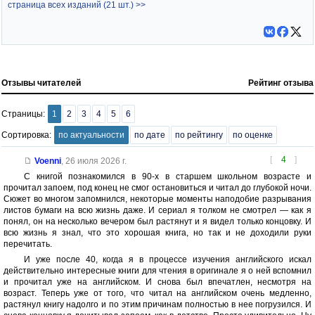
страница всех изданий (21 шт.) >>
Отзывы читателей
Рейтинг отзыва
Страницы:
1
2
3
4
5
6
Сортировка:
по актуальности
по дате
по рейтингу
по оценке
[
4
]
Voenni
,
26 июля 2026 г.
С книгой познакомился в 90-х в старшем школьном возрасте и
прочитал запоем, под конец не смог остановиться и читал до глубокой ночи.
Сюжет во многом запомнился, некоторые моменты наподобие разрывания
листов бумаги на всю жизнь даже. И сериал я толком не смотрел — как я
понял, он на несколько вечером был растянут и я видел только концовку. И
всю жизнь я знал, что это хорошая книга, но так и не доходили руки
перечитать.
И уже после 40, когда я в процессе изучения английского искал
действительно интересные книги для чтения в оригинале я о ней вспомнил
и прочитал уже на английском. И снова был впечатлен, несмотря на
возраст. Теперь уже от того, что читал на английском очень медленно,
растянул книгу надолго и по этим причинам полностью в нее погрузился. И