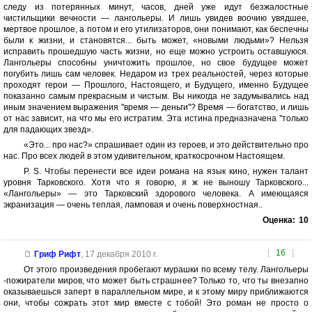
следу из потерянных минут, часов, дней уже идут безжалостные
чистильщики вечности — лангольеры. И лишь увидев воочию увядшее,
мертвое прошлое, а потом и его утилизаторов, они понимают, как беспечны
были к жизни, и становятся... быть может, «новыми людьми»? Нельзя
исправить прошедшую часть жизни, но еще можно устроить оставшуюся.
Лангольеры способны уничтожить прошлое, но свое будущее может
погубить лишь сам человек. Недаром из трех реальностей, через которые
проходят герои — Прошлого, Настоящего, и Будущего, именно Будущее
показанно самым прекрасным и чистым. Вы никогда не задумывались над
иным значением выражения ''время — деньги''? Время — богатство, и лишь
от нас зависит, на что мы его истратим. Эта истина предназначена ''только
для падающих звезд».
«Это... про нас?» спрашивает один из героев, и это действительно про
нас. Про всех людей в этом удивительном, краткосрочном Настоящем.
P. S. Чтобы перенести все идеи романа на язык кино, нужен талант
уровня Тарковского. Хотя что я говорю, я ж не выношу Тарковского...
«Лангольеры» — это Тарковский здорового человека. А имеющаяся
экранизация — очень теплая, ламповая и очень поверхностная..
Оценка:
10
[
16
]
Гриф Рифт
,
17 декабря 2010 г.
От этого произведения пробегают мурашки по всему телу. Лангольеры
-пожиратели миров, что может быть страшнее? Только то, что ты внезапно
оказываешься заперт в параллельном мире, и к этому миру приближаются
они, чтобы сожрать этот мир вместе с тобой! Это роман не просто о