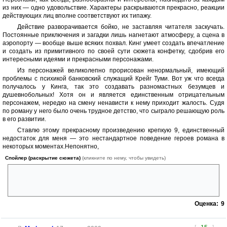
из них — одно удовольствие. Характеры раскрываются прекрасно, реакции
действующих лиц вполне соответствуют их типажу.
Действие разворачивается бойко, не заставляя читателя заскучать.
Постоянные приключения и загадки лишь нагнетают атмосферу, а сцена в
аэропорту — вообще выше всяких похвал. Кинг умеет создать впечатление
и создать из примитивного по своей сути сюжета конфетку, сдобрив его
интересными идеями и прекрасными персонажами.
Из персонажей великолепно прорисован ненормальный, имеющий
проблемы с психикой банковский служащий Крейг Туми. Вот уж что всегда
получалось у Кинга, так это создавать разномастных безумцев и
душевнобольных! Хотя он и является единственным отрицательным
персонажем, нередко на смену ненависти к нему приходит жалость. Судя
по роману у него было очень трудное детство, что сыграло решающую роль
в его развитии.
Ставлю этому прекрасному произведению крепкую 9, единственный
недостаток для меня — это нестандартное поведение героев романа в
некоторых моментах.Непонятно,
Спойлер (раскрытие сюжета)
(кликните по нему, чтобы увидеть)
Зачем оставлять в живых психопата, который стрелял в юношу, убил
англичанина, и еще ранивший девочку ножом в грудь только по
просьбе этой самой маленькой слепой девочки.
Оценка:
9