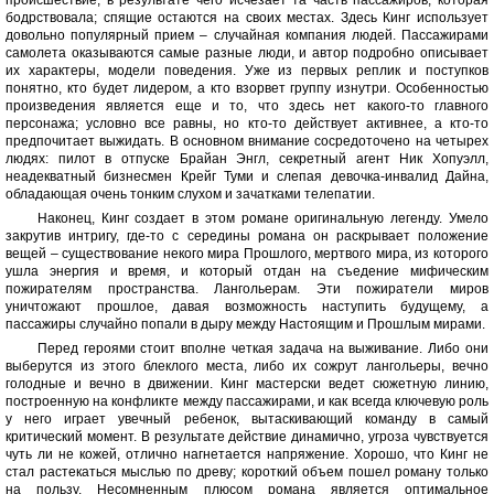
происшествие, в результате чего исчезает та часть пассажиров, которая
бодрствовала; спящие остаются на своих местах. Здесь Кинг использует
довольно популярный прием – случайная компания людей. Пассажирами
самолета оказываются самые разные люди, и автор подробно описывает
их характеры, модели поведения. Уже из первых реплик и поступков
понятно, кто будет лидером, а кто взорвет группу изнутри. Особенностью
произведения является еще и то, что здесь нет какого-то главного
персонажа; условно все равны, но кто-то действует активнее, а кто-то
предпочитает выжидать. В основном внимание сосредоточено на четырех
людях: пилот в отпуске Брайан Энгл, секретный агент Ник Хопуэлл,
неадекватный бизнесмен Крейг Туми и слепая девочка-инвалид Дайна,
обладающая очень тонким слухом и зачатками телепатии.
Наконец, Кинг создает в этом романе оригинальную легенду. Умело
закрутив интригу, где-то с середины романа он раскрывает положение
вещей – существование некого мира Прошлого, мертвого мира, из которого
ушла энергия и время, и который отдан на съедение мифическим
пожирателям пространства. Лангольерам. Эти пожиратели миров
уничтожают прошлое, давая возможность наступить будущему, а
пассажиры случайно попали в дыру между Настоящим и Прошлым мирами.
Перед героями стоит вполне четкая задача на выживание. Либо они
выберутся из этого блеклого места, либо их сожрут лангольеры, вечно
голодные и вечно в движении. Кинг мастерски ведет сюжетную линию,
построенную на конфликте между пассажирами, и как всегда ключевую роль
у него играет увечный ребенок, вытаскивающий команду в самый
критический момент. В результате действие динамично, угроза чувствуется
чуть ли не кожей, отлично нагнетается напряжение. Хорошо, что Кинг не
стал растекаться мыслью по древу; короткий объем пошел роману только
на пользу. Несомненным плюсом романа является оптимальное