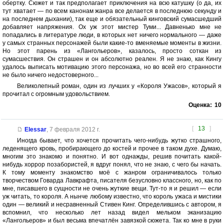
обертку. Сюжет и так предполагает приключения на всю катушку (о да, их
тут хватает — по всем канонам жанра все делается в последнюю секунду и
на последнем дыхании), так еще и обязательный кинговский сумасшедший
добавляет напряжения. Ох уж этот мистер Туми... Давненько мне не
попадались в литературе люди, в которых нет ничего нормального — даже
у самых странных персонажей были какие-то вменяемые моменты в жизни.
Но этот парень из «Лангольеров», казалось, просто соткан из
сумасшествия. Он страшен и он абсолютно реален. Я не знаю, как Кингу
удалось выписать мотивацию этого персонажа, но во всей его странности
не было ничего недостоверного...
Великолепный роман, один из лучших у «Короля Ужасов», который я
прочитал с огромным удовольствием.
Оценка:
10
[
13
]
Elessar
,
7 февраля 2012 г.
Иногда бывает, что хочется прочитать чего-нибудь жутко страшного,
леденящего кровь, пробирающего до костей и прочее в таком духе. Думаю,
многим это знакомо и понятно. И вот однажды, решив почитать какой-
нибудь хоррор позабористей, я вдруг понял, что не знаю, с чего бы начать.
К тому моменту знакомство моё с жанром ограничивалось только
творчеством Говарда Лавкрафта, писателя безусловно классного, но, как по
мне, писавшего в сущности не очень жуткие вещи. Тут-то я и решил — если
уж читать, то короля. А нынче любому известно, что король ужаса и мистики
один — великий и несравненный Стивен Кинг. Определившись с автором, я
вспомнил, что несколько лет назад видел мельком эканизацию
«Лангольеров» и был весьма впечатлён завязкой сюжета. Так ко мне в руки