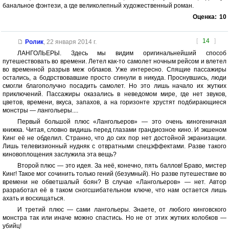
банальное фэнтези, а где великолепный художественный роман.
Оценка:
10
[
14
]
Ролик
,
22 января 2014 г.
ЛАНГОЛЬЕРЫ. Здесь мы видим оригинальнейший способ
путешествовать во времени. Летел как-то самолет ночным рейсом и влетел
во временной разрыв меж облаков. Уже интересно. Спящие пассажиры
остались, а бодрствовавшие просто сгинули в никуда. Проснувшись, люди
смогли благополучно посадить самолет. Но это лишь начало их жутких
приключений. Пассажиры оказались в неведомом мире, где нет звуков,
цветов, времени, вкуса, запахов, а на горизонте хрустят подбирающиеся
монстры — лангольеры....
Первый большой плюс «Лангольеров» — это очень киногеничная
книжка. Читая, словно видишь перед глазами грандиозное кино. И экшеном
Кинг её не обделил. Странно, что до сих пор нет достойной экранизации.
Лишь телевизионный нудняк с отвратными спецэффектами. Разве такого
киновоплощения заслужила эта вещь?
Второй плюс — это идея. За неё, конечно, пять баллов! Браво, мистер
Кинг! Такое мог сочинить только гений (безумный). Но разве путешествие во
времени не обветшалый боян? В случае «Лангольеров» — нет. Автор
разработал её в таком сногсшибательном ключе, что нам остается лишь
ахать и восхищаться.
И третий плюс — сами лангольеры. Знаете, от любого кинговского
монстра так или иначе можно спастись. Но не от этих жутких колобков —
убийц!