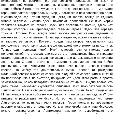
путешествии во времени, где все события происходят по какой-то
определённой матрице, где либо ты изменяешь прошлое и в результате
твоих действий меняется будущее. Нет это далеко не так. В этом романе
герои попадают в парралельный мир, и остаются в нём совершенно одни.
Именно здесь где нет ни вкуса, ни цвета, ни запаха, вобще не единого
живого человека, именно здесь начинают проявлятся скрытые черты
характера каждого из героев. Здесь нет постоянной погони, здесь нет
убийцы кооторый бы приследовал главных героев. Здесь всё гораздо
тоньше.. Стивен Кинг всегда умел вынуть наружу самые глубокие и
потаённые страхи читателя. Но это произведение, можно сказать апофеоз
в творчестве автора. Конечно среди пассажиров оказываются как
порядочные люди, так и скрытые до определённого момента психопаты.
Точнее один психопат (Крейг Туми), который прчинил столько горя и
неприятностей, но в результате сам за это поплатился. Знаете страшно
сталло гораздо раньше,нежели чем люди стали догадываться о появлении
лангольеров. Страшно стало в тот момент, когда слепая девочка Дайна
проснулась и не обнаружила свою тётю Вики рядом, на пассажирском
кресле. По мойму это действительно жутко... слепой от рождения
маленькой девочке оказаться совершенно одной в самолёте. Фильм снятый
по произведению я не смотрел, но думаю что идея этого романа просто
замечательна, боюсь испортить впечатление от книги. Обидно только что
дали такое, несколько скуповатое описание этих пожирателей миров-
Лангольеров. А так в общем и целом достойный роман.Но вот суждено ли
ГГ вернуться в своё собственное время, а главное как это сделать? Эту
интригу я раскрывать не буду... Но вот если задуматься кто такие
Лангольеры, то возникает одна мысыль. Герои попали во временную
воронку и оказались в прошлом. Но для того чтобы наступило будущее,
нужно пространство, а Лангольеры именно и освобождают это