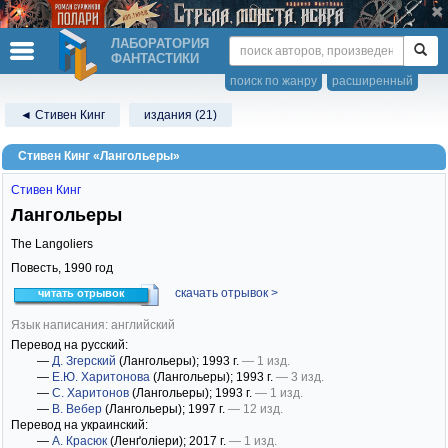
ЛАБОРАТОРИЯ
ФАНТАСТИКИ
поиск по жанру
расширенный
◄ Стивен Кинг
издания (21)
Стивен Кинг «Лангольеры»
Стивен Кинг
Лангольеры
The Langoliers
Повесть,
1990
год
скачать отрывок >
читать отрывок
Язык написания: английский
Перевод на русский:
—
Д. Згерский
(Лангольеры)
; 1993 г.
— 1 изд.
—
Е.Ю. Харитонова
(Лангольеры)
; 1993 г.
— 3 изд.
—
С. Харитонов
(Лангольеры)
; 1993 г.
— 1 изд.
—
В. Вебер
(Лангольеры)
; 1997 г.
— 12 изд.
Перевод на украинский:
—
А. Красюк
(Ленґоліери)
; 2017 г.
— 1 изд.