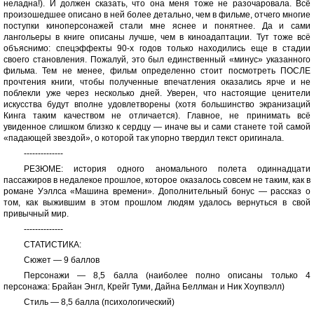
неладна!). И должен сказать, что она меня тоже не разочаровала. Всё
произошедшее описано в ней более детально, чем в фильме, отчего многие
поступки киноперсонажей стали мне яснее и понятнее. Да и сами
лангольеры в книге описаны лучше, чем в киноадаптации. Тут тоже всё
объяснимо: спецэффекты 90-х годов только находились еще в стадии
своего становления. Пожалуй, это был единственный «минус» указанного
фильма. Тем не менее, фильм определенно стоит посмотреть ПОСЛЕ
прочтения книги, чтобы полученные впечатления оказались ярче и не
поблекли уже через несколько дней. Уверен, что настоящие ценители
искусства будут вполне удовлетворены (хотя большинство экранизаций
Кинга таким качеством не отличается). Главное, не принимать всё
увиденное слишком близко к сердцу — иначе вы и сами станете той самой
«падающей звездой», о которой так упорно твердил текст оригинала.
--------------
РЕЗЮМЕ: история одного аномального полета одиннадцати
пассажиров в недалекое прошлое, которое оказалось совсем не таким, как в
романе Уэллса «Машина времени». Дополнительный бонус — рассказ о
том, как выжившим в этом прошлом людям удалось вернуться в свой
привычный мир.
--------------
СТАТИСТИКА:
Сюжет — 9 баллов
Персонажи — 8,5 балла (наиболее полно описаны только 4
персонажа: Брайан Энгл, Крейг Туми, Дайна Беллман и Ник Хоупвэлл)
Стиль — 8,5 балла (психологический)