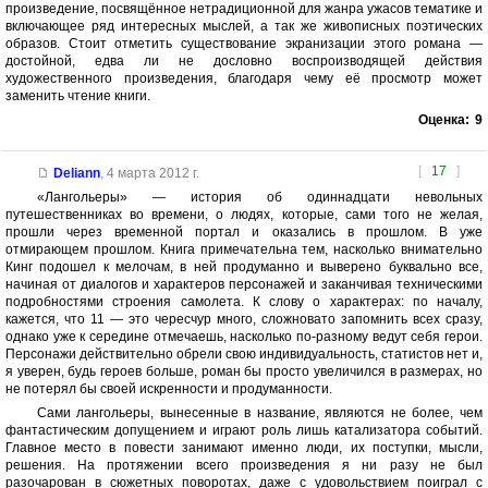
произведение, посвящённое нетрадиционной для жанра ужасов тематике и
включающее ряд интересных мыслей, а так же живописных поэтических
образов. Стоит отметить существование экранизации этого романа —
достойной, едва ли не дословно воспроизводящей действия
художественного произведения, благодаря чему её просмотр может
заменить чтение книги.
Оценка:
9
[
17
]
Deliann
,
4 марта 2012 г.
«Лангольеры» — история об одиннадцати невольных
путешественниках во времени, о людях, которые, сами того не желая,
прошли через временной портал и оказались в прошлом. В уже
отмирающем прошлом. Книга примечательна тем, насколько внимательно
Кинг подошел к мелочам, в ней продуманно и выверено буквально все,
начиная от диалогов и характеров персонажей и заканчивая техническими
подробностями строения самолета. К слову о характерах: по началу,
кажется, что 11 — это чересчур много, сложновато запомнить всех сразу,
однако уже к середине отмечаешь, насколько по-разному ведут себя герои.
Персонажи действительно обрели свою индивидуальность, статистов нет и,
я уверен, будь героев больше, роман бы просто увеличился в размерах, но
не потерял бы своей искренности и продуманности.
Сами лангольеры, вынесенные в название, являются не более, чем
фантастическим допущением и играют роль лишь катализатора событий.
Главное место в повести занимают именно люди, их поступки, мысли,
решения. На протяжении всего произведения я ни разу не был
разочарован в сюжетных поворотах, даже с удовольствием поиграл с