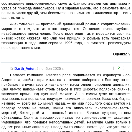
соотношение приключенческого сюжета, фантастической картины мира и
ужаса от прихода лангольеров. Ну и здравая мысль, что в самолете лучше
поспать часок-другой, чем бессмысленно пялиться в иллюминатор – есть
шанс выжить.
«Лангольеры» — прекрасный динамичный роман о соприкосновении
миров и о том, что из этого получается. Оставляет очень глубокое
незабываемое впечатление. После прочтения так и мерещится звон на
низких нотах: кажется, что Они уже пришли. У романа есть прекрасная
экранизация в виде мини-сериала 1995 года, но смотреть рекомендуем
после прочтения книги.
Оценка:
9
[
2
]
Darth_Veter
,
2 ноября 2025 г.
Самолет компании American pride поднимается из аэропорта Лос-
Анджелеса, чтобы отправиться на восточное побережье к Бостону, но не
прибывает в пункт своего назначения из-за одной природной аномалии.
Она чем-то напоминает столь редкое в этих широтах полярное сияние,
зависшее прямо над пустыней Мохаве. А на самом деле оказывается
темпоральным порталом, ведущем прямиком в прошлое. Казалось бы, на
немного — всего на 15 минут назад, — но мир прошлого оказывается на
поверку совсем не таким, каким его описывали писатели-фантасты:
мертвый, безлюдный и ... опасный из-за необычных существ, в нем
обитающих. Один из пассажиров назвал их лангольерами — ужасными
чудовищами, что поедают непослушных детей. Различие было только в
одном: реальные лангольеры поедали то самое настоящее, что уже стало
неактуальным по причине неумолимого бега времени. Попав внутрь