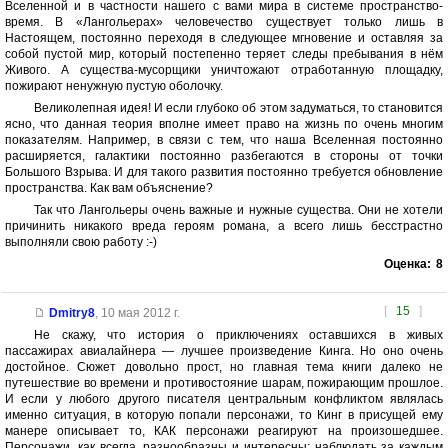
Вселенной и в частности нашего с вами мира в системе пространство-
время. В «Лангольерах» человечество существует только лишь в
Настоящем, постоянно переходя в следующее мгновение и оставляя за
собой пустой мир, который постепенно теряет следы пребывания в нём
Живого. А существа-мусорщики уничтожают отработанную площадку,
пожирают ненужную пустую оболочку.
Великолепная идея! И если глубоко об этом задуматься, то становится
ясно, что данная теория вполне имеет право на жизнь по очень многим
показателям. Например, в связи с тем, что наша Вселенная постоянно
расширяется, галактики постоянно разбегаются в стороны от точки
Большого Взрыва. И для такого развития постоянно требуется обновление
пространства. Как вам объяснение?
Так что Лангольеры очень важные и нужные существа. Они не хотели
причинить никакого вреда героям романа, а всего лишь бесстрастно
выполняли свою работу :-)
Оценка:
8
[
15
]
Dmitry8
,
10 мая 2012 г.
Не скажу, что история о приключениях оставшихся в живых
пассажирах авиалайнера — лучшее произведение Кинга. Но оно очень
достойное. Сюжет довольно прост, но главная тема книги далеко не
путешествие во времени и противостояние шарам, пожирающим прошлое.
И если у любого другого писателя центральным конфликтом являлась
именно ситуация, в которую попали персонажи, то Кинг в присущей ему
манере описывает то, КАК персонажи реагируют на произошедшее.
Персонажи, как всегда, разнообразны и интересны; наблюдать за каждым