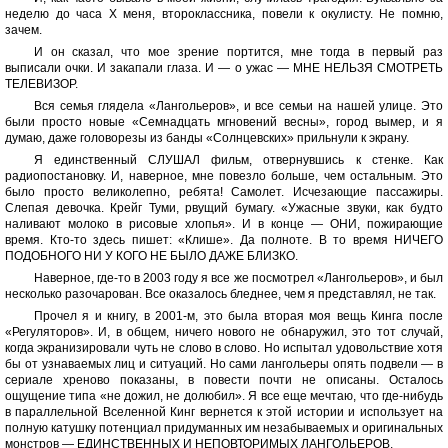
неделю до часа X меня, второклассника, повели к окулисту. Не помню,
зачем.
И он сказал, что мое зрение портится, мне тогда в первый раз
выписали очки. И закапали глаза. И — о ужас — МНЕ НЕЛЬЗЯ СМОТРЕТЬ
ТЕЛЕВИЗОР.
Вся семья глядела «Лангольеров», и все семьи на нашей улице. Это
были просто новые «Семнадцать мгновений весны», город вымер, и я
думаю, даже головорезы из банды «Солнцевских» прильнули к экрану.
Я единственный СЛУШАЛ фильм, отвернувшись к стенке. Как
радиопостановку. И, наверное, мне повезло больше, чем остальным. Это
было просто великолепно, ребята! Самолет. Исчезающие пассажиры.
Слепая девочка. Крейг Туми, рвущий бумагу. «Ужасные звуки, как будто
наливают молоко в рисовые хлопья». И в конце — ОНИ, пожирающие
время. Кто-то здесь пишет: «Клише». Да полноте. В то время НИЧЕГО
ПОДОБНОГО НИ У КОГО НЕ БЫЛО ДАЖЕ БЛИЗКО.
Наверное, где-то в 2003 году я все же посмотрел «Лангольеров», и был
несколько разочарован. Все оказалось бледнее, чем я представлял, не так.
Прочел я и книгу, в 2001-м, это была вторая моя вещь Кинга после
«Регуляторов». И, в общем, ничего нового не обнаружил, это тот случай,
когда экранизировали чуть не слово в слово. Но испытал удовольствие хотя
бы от узнаваемых лиц и ситуаций. Но сами лангольеры опять подвели — в
сериале хреново показаны, в повести почти не описаны. Осталось
ощущение типа «не дожил, не долюбил». Я все еще мечтаю, что где-нибудь
в параллельной Вселенной Кинг вернется к этой истории и использует на
полную катушку потенциал придуманных им незабываемых и оригинальных
монстров — ЕДИНСТВЕННЫХ И НЕПОВТОРИМЫХ ЛАНГОЛЬЕРОВ.