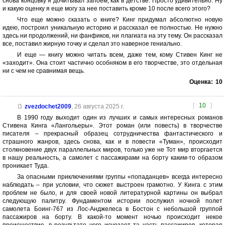
снова концовку я дочитывал запоем, как в детстве. Просто удивительно. Ну
и какую оценку я еще могу за нее поставить кроме 10 после всего этого?
Что еще можно сказать о книге? Кинг придумал абсолютно новую
идею, построил уникальную историю и рассказал ее полностью. Не нужно
здесь ни продолжений, ни фанфиков, ни плагиата на эту тему. Он рассказал
все, поставил жирную точку и сделал это наверное гениально.
И еще — книгу можно читать всем, даже тем, кому Стивен Кинг не
«заходит». Она стоит частично особняком в его творчестве, это отдельная
ни с чем не сравнимая вещь.
Оценка:
10
[
10
]
zvezdochet2009
,
26 августа 2025 г.
В 1990 году выходит один из лучших и самых интересных романов
Стивена Кинга «Лангольеры». Этот роман (или повесть) в творчестве
писателя – прекрасный образец сотрудничества фантастического и
страшного жанров, здесь снова, как и в повести «Туман», происходит
столкновение двух параллельных миров, только уже не Тот мир вторгается
в нашу реальность, а самолет с пассажирами на борту каким-то образом
проникает Туда.
За опасными приключениями группы «попаданцев» всегда интересно
наблюдать – при условии, что сюжет выстроен грамотно. У Кинга с этим
проблем не было, и для своей новой литературной картины он выбрал
следующую палитру. Фундаментом истории послужил ночной полет
самолета Боинг-767 из Лос-Анджелеса в Бостон с небольшой группой
пассажиров на борту. В какой-то момент ночью происходит некое