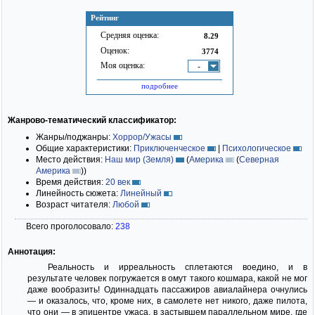
Рейтинг
Средняя оценка:
8.29
Оценок:
3774
Моя оценка:
-
подробнее
Жанрово-тематический классификатор:
Жанры/поджанры:
Хоррор/Ужасы
Общие характеристики:
Приключенческое
|
Психологическое
Место действия:
Наш мир (Земля)
(
Америка
(
Северная
Америка
)
)
Время действия:
20 век
Линейность сюжета:
Линейный
Возраст читателя:
Любой
Всего проголосовало:
238
Аннотация:
Реальность и ирреальность сплетаются воедино, и в
результате человек погружается в омут такого кошмара, какой не мог
даже вообразить! Одиннадцать пассажиров авиалайнера очнулись
— и оказалось, что, кроме них, в самолете нет никого, даже пилота,
что они — в эпицентре ужаса, в застывшем параллельном мире, где