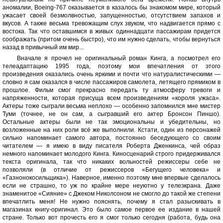
аномалии, Boeing-767 оказывается в казалось бы знакомом мире, который
ужасает своей безмолвностью, запущенностью, отсутствием запахов и
вкусов. А также весьма тревожащим слух звуком, что надвигается прямо с
востока. Так что оставшимся в живых одиннадцати пассажирам придется
соображать (притом очень быстро), что им нужно сделать, чтобы вернуться
назад в привычный им мир...
Вначале я прочел не оригинальный роман Кинга, а посмотрел его
телеадаптацию 1995 года, поэтому мои впечатления от этого
произведения оказались очень яркими и почти что натуралистическими —
словно я сам оказался в числе пассажиров самолета, летящего прямиком в
прошлое. Фильм смог прекрасно передать ту атмосферу тревоги и
напряженности, которая присуща всем произведениям «короля ужаса».
Актеры тоже сыграли весьма неплохо — особенно запомнился мне мистер
Туми (точнее, не он сам, а сыгравший его актер Бронсон Пиншо).
Остальные актеры были не так эмоциональны и убедительны, но
возложенные на них роли всё же выполнили. Кстати, один из персонажей
сильно напоминает самого автора, постоянно беседующего со своим
читателем — я имею в виду писателя Роберта Дженкинса, чей образ
немного напоминает молодого Кинга. Киносценарий строго придерживался
текста оригинала, так что никаких вольностей режиссеры себе не
позволяли (в отличие от режиссеров «Бегущего человека» и
«Газнонокосильщика»). Наверное, именно поэтому мне впервые сделалось
если не страшно, то уж по крайне мере неуютно у телеэкрана. Даже
знаменитое «Сияние» с Джеком Николсоном не смогло до такой же степени
впечатлить меня! Не нужно пояснять, почему я стал разыскивать в
магазинах книгу-оригинал. Это было самое первое ее издание в нашей
стране. Только вот прочесть его я смог только сегодня (работа, будь она