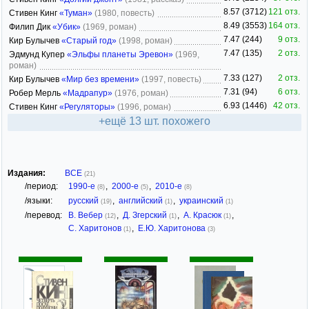
8.57 (3712)
121 отз.
Стивен Кинг
«Туман»
(1980, повесть)
8.49 (3553)
164 отз.
Филип Дик
«Убик»
(1969, роман)
7.47 (244)
9 отз.
Кир Булычев
«Старый год»
(1998, роман)
7.47 (135)
2 отз.
Эдмунд Купер
«Эльфы планеты Эревон»
(1969,
роман)
7.33 (127)
2 отз.
Кир Булычев
«Мир без времени»
(1997, повесть)
7.31 (94)
6 отз.
Робер Мерль
«Мадрапур»
(1976, роман)
6.93 (1446)
42 отз.
Стивен Кинг
«Регуляторы»
(1996, роман)
+ещё 13 шт. похожего
Издания:
ВСЕ
(21)
/период:
1990-е
,
2000-е
,
2010-е
(8)
(5)
(8)
/языки:
русский
,
английский
,
украинский
(19)
(1)
(1)
/перевод:
В. Вебер
,
Д. Згерский
,
А. Красюк
,
(12)
(1)
(1)
С. Харитонов
,
Е.Ю. Харитонова
(1)
(3)