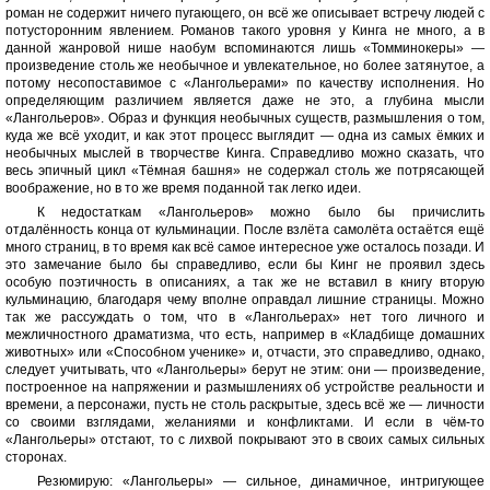
роман не содержит ничего пугающего, он всё же описывает встречу людей с
потусторонним явлением. Романов такого уровня у Кинга не много, а в
данной жанровой нише наобум вспоминаются лишь «Томминокеры» —
произведение столь же необычное и увлекательное, но более затянутое, а
потому несопоставимое с «Лангольерами» по качеству исполнения. Но
определяющим различием является даже не это, а глубина мысли
«Лангольеров». Образ и функция необычных существ, размышления о том,
куда же всё уходит, и как этот процесс выглядит — одна из самых ёмких и
необычных мыслей в творчестве Кинга. Справедливо можно сказать, что
весь эпичный цикл «Тёмная башня» не содержал столь же потрясающей
воображение, но в то же время поданной так легко идеи.
К недостаткам «Лангольеров» можно было бы причислить
отдалённость конца от кульминации. После взлёта самолёта остаётся ещё
много страниц, в то время как всё самое интересное уже осталось позади. И
это замечание было бы справедливо, если бы Кинг не проявил здесь
особую поэтичность в описаниях, а так же не вставил в книгу вторую
кульминацию, благодаря чему вполне оправдал лишние страницы. Можно
так же рассуждать о том, что в «Лангольерах» нет того личного и
межличностного драматизма, что есть, например в «Кладбище домашних
животных» или «Способном ученике» и, отчасти, это справедливо, однако,
следует учитывать, что «Лангольеры» берут не этим: они — произведение,
построенное на напряжении и размышлениях об устройстве реальности и
времени, а персонажи, пусть не столь раскрытые, здесь всё же — личности
со своими взглядами, желаниями и конфликтами. И если в чём-то
«Лангольеры» отстают, то с лихвой покрывают это в своих самых сильных
сторонах.
Резюмирую: «Лангольеры» — сильное, динамичное, интригующее