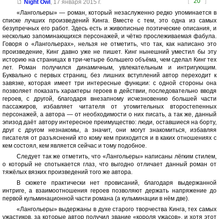
[
20
]
Night Owl
,
17 января 2015 г.
«Лангольеры» — роман, который незаслуженно редко упоминается в
списке лучших произведений Кинга. Вместе с тем, это одна из самых
безупречных его работ. Здесь есть и живописные поэтические описания, и
несколько запоминающихся персонажей, и чётко прослеживаемая фабула.
Говоря о «Лангольерах», нельзя не отметить, что так, как написано это
произведение, Кинг давно уже не пишет. Кинг нынешний уместил бы эту
историю на страницах в три-четыре большего объёма, чем сделал Кинг тех
лет. Роман получился динамичным, увлекательным и интригующим.
Буквально с первых страниц, без лишних вступлений автор переходит к
завязке, которая имеет три интересные функции: с одной стороны она
позволяет показать характеры героев в действии, последовательно вводя
героев, с другой, благодаря внезапному исчезновению большей части
пассажиров, избавляет читателя от утомительных второстепенных
персонажей, а автора — от необходимости о них писать, а так же, данный
эпизод даёт автору интересное преимущество: люди, оставшиеся на борту,
друг с другом незнакомы, а значит, они могут знакомиться, избавляя
писателя от разъяснений кто кому кем приходится и в каких отношениях с
кем состоял, кем является сейчас и тому подобное.
Следует так же отметить, что «Лангольеры» написаны лёгким стилем,
о который не спотыкается глаз, что выгодно отличает данный роман от
тяжёлых вязких произведений того же автора.
В сюжете практически нет провисаний, благодаря выдержанной
интриге, а взаимоотношения героев позволяют держать напряжение до
первой кульминационной части романа (а кульминации в нём две).
«Лангольеры» выдержаны в духе старого творчества Кинга, тех самых
ужастиков, за которые автор получил звание «короля ужасов», и хотя этот