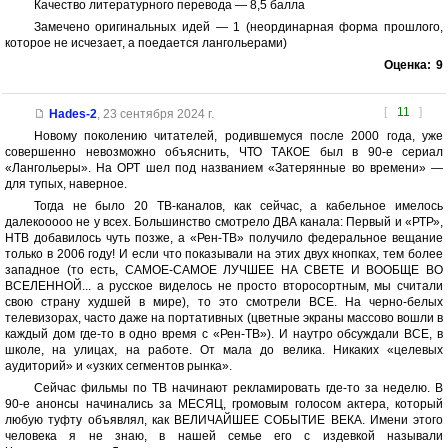
Качество литературного перевода — 8,5 балла
Замечено оригинальных идей — 1 (неординарная форма прошлого,
которое не исчезает, а поедается лангольерами)
Оценка:
9
[
11
]
Hades-2
,
23 сентября 2024 г.
Новому поколению читателей, родившемуся после 2000 года, уже
совершенно невозможно объяснить, ЧТО ТАКОЕ был в 90-е сериал
«Лангольеры». На ОРТ шел под названием «Затерянные во времени» —
для тупых, наверное.
Тогда не было 20 ТВ-каналов, как сейчас, а кабельное имелось
далекооооо не у всех. Большинство смотрело ДВА канала: Первый и «РТР»,
НТВ добавилось чуть позже, а «Рен-ТВ» получило федеральное вещание
только в 2006 году! И если что показывали на этих двух кнопках, тем более
западное (то есть, САМОЕ-САМОЕ ЛУЧШЕЕ НА СВЕТЕ И ВООБЩЕ ВО
ВСЕЛЕННОЙ... а русское виделось не просто второсортным, мы считали
свою страну худшей в мире), то это смотрели ВСЕ. На черно-белых
телевизорах, часто даже на портативных (цветные экраны массово вошли в
каждый дом где-то в одно время с «Рен-ТВ»). И наутро обсуждали ВСЕ, в
школе, на улицах, на работе. От мала до велика. Никаких «целевых
аудиторий» и «узких сегментов рынка».
Сейчас фильмы по ТВ начинают рекламировать где-то за неделю. В
90-е анонсы начинались за МЕСЯЦ, громовым голосом актера, который
любую туфту объявлял, как ВЕЛИЧАЙШЕЕ СОБЫТИЕ ВЕКА. Имени этого
человека я не знаю, в нашей семье его с издевкой называли