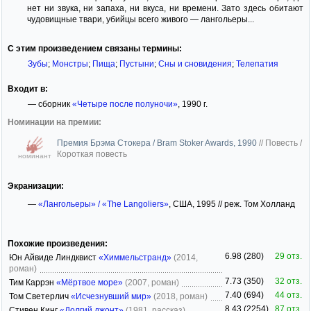
нет ни звука, ни запаха, ни вкуса, ни времени. Зато здесь обитают
чудовищные твари, убийцы всего живого — лангольеры...
С этим произведением связаны термины:
Зубы
;
Монстры
;
Пища
;
Пустыни
;
Сны и сновидения
;
Телепатия
Входит в:
— сборник
«Четыре после полуночи»
, 1990 г.
Номинации на премии:
Премия Брэма Стокера / Bram Stoker Awards, 1990
//
Повесть /
Короткая повесть
номинант
Экранизации:
—
«Лангольеры» / «The Langoliers»
, США, 1995 // реж. Том Холланд
Похожие произведения:
6.98 (280)
29 отз.
Юн Айвиде Линдквист
«Химмельстранд»
(2014,
роман)
7.73 (350)
32 отз.
Тим Каррэн
«Мёртвое море»
(2007, роман)
7.40 (694)
44 отз.
Том Светерлич
«Исчезнувший мир»
(2018, роман)
8.43 (2254)
87 отз.
Стивен Кинг
«Долгий джонт»
(1981, рассказ)