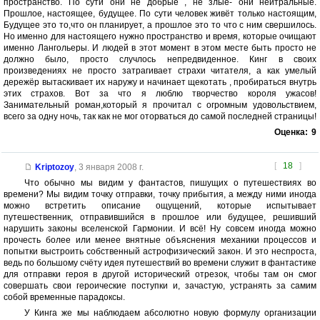
пространство. По сути они не добрые , не злые- они нейтральные.
Прошлое, настоящее, будущее. По сути человек живёт только настоящим,
Будущее это то,что он планирует, а прошлое это то что с ним свершилось.
Но именно для настоящего нужно пространство и время, которые очищают
именно Лангольеры. И людей в этот момент в этом месте быть просто не
должно было, просто случлось непредвиденное. Кинг в своих
произведениях не просто затрагивает страхи читателя, а как умелый
дережёр вытаскивает их наружу и начинает щекотать , пробираться внутрь
этих страхов. Вот за что я люблю творчество короля ужасов!
Занимательный роман,который я прочитал с огромным удовольствием,
всего за одну ночь, так как не мог оторваться до самой последней страницы!
Оценка:
9
[
18
]
Kriptozoy
,
3 января 2008 г.
Что обычно мы видим у фантастов, пишущих о путешествиях во
времени? Мы видим точку отправки, точку прибытия, а между ними иногда
можно встретить описание ощущений, которые испытывает
путешественник, отправившийся в прошлое или будущее, решивший
нарушить законы вселенской Гармонии. И всё! Ну совсем иногда можно
прочесть более или менее внятные объяснения механики процессов и
попытки выстроить собственный астрофизический закон. И это неспроста,
ведь по большому счёту идея путешествий во времени служит в фантастике
для отправки героя в другой исторический отрезок, чтобы там он смог
совершать свои героические поступки и, зачастую, устранять за самим
собой временные парадоксы.
У Кинга же мы наблюдаем абсолютно новую формулу организации