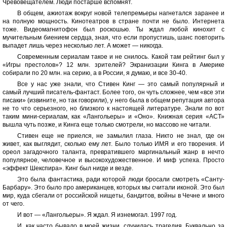
Чревовещателем. Люди постарше вспомнят.
В общем, ажиотаж вокруг новой телепремьеры нагнетался заранее и
на полную мощность. Кинотеатров в стране почти не было. Интернета
тоже. Видеомагнитофон был роскошью. Ты ждал любой кинохит с
мучительным биением сердца, зная, что если пропустишь, шанс повторить
выпадет лишь через несколько лет. А может — никогда.
Современным сериалам такое и не снилось. Какой там рейтинг был у
«Игры престолов»? 12 млн. зрителей? Экранизации Кинга в Америке
собирали по 20 млн. на серию, а в России, я думаю, и все 30-40.
Все у нас уже знали, что Стивен Кинг — это самый популярный и
самый лучший писатель-фантаст. Более того, он чуть сложнее, чем «все эти
писаки» (извините, но так говорили), у него была в общем репутация автора
не то что серьезного, но близкого к настоящей литературе. Знали по вот
таким мини-сериалам, как «Лангольеры» и «Оно». Книжная серия «АСТ»
вышла чуть позже, и Кинга еще только смотрели, но массово не читали.
Стивен еще не приелся, не замылил глаза. Никто не знал, где он
живет, как выглядит, сколько ему лет. Было только ИМЯ и его творения. И
ореол загадочного таланта, превратившего маргинальный жанр в нечто
популярное, человечное и высокохудожественное. И миф успеха. Просто
«эффект Шекспира». Кинг был нигде и везде.
Это была фантастика, ради которой люди бросали смотреть «Санту-
Барбару». Это было про американцев, которых мы считали иконой. Это был
мир, куда сбегали от российской нищеты, бандитов, войны в Чечне и много
от чего.
И вот — «Лангольеры». Я ждал. Я изнемогал. 1997 год.
И, как часто бывало в моей жизни, случилась трагедия. Буквально за