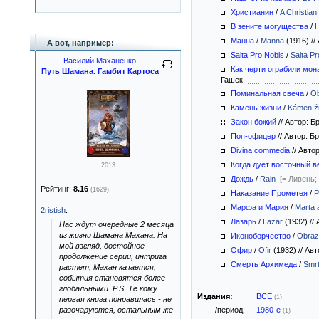
Христианин
/
A Christian
В зените могущества
/
Манна
/
Manna
(1916)
//
А вот, например:
Salta Pro Nobis
/
Salta Pr
Василий Маханенко
Как черти ограбили мо
Путь Шамана. Гамбит Картоса
Гашек
Поминальная свеча
/
Ob
Камень жизни
/
Kámen ži
Закон божий
//
Автор: Б
Поп-офицер
//
Автор: Б
Divina commedia
//
Автор
Когда дует восточный в
2013
Дождь
/
Rain
[= Ливень;
Рейтинг:
8.16
(1629)
Наказание Прометея
/
P
Марфа и Мария
/
Marta 
2ristish
:
Лазарь
/
Lazar
(1932)
//
А
Нас ждут очередные 2 месяца
из жизни Шамана Махана. На
Иконоборчество
/
Obraz
мой взгляд, достойное
Офир
/
Ofir
(1932)
//
Авт
продолжение серии, интрига
Смерть Архимеда
/
Smr
растет, Махан качается,
события становятся более
глобальными. P.S. Те кому
Издания:
ВСЕ
(1)
первая книга понравилась - не
разочаруются, остальным же
/период:
1980-е
(1)