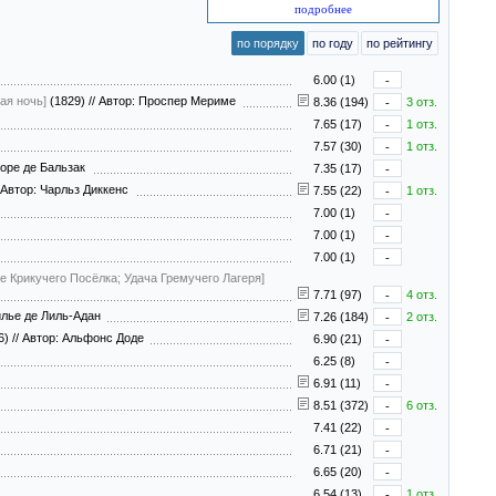
подробнее
по порядку
по году
по рейтингу
6.00 (1)
-
ая ночь]
(1829)
//
Автор: Проспер Мериме
8.36 (194)
-
3 отз.
7.65 (17)
-
1 отз.
7.57 (30)
-
1 отз.
оре де Бальзак
7.35 (17)
-
Автор: Чарльз Диккенс
7.55 (22)
-
1 отз.
7.00 (1)
-
7.00 (1)
-
7.00 (1)
-
е Крикучего Посёлка; Удача Гремучего Лагеря]
7.71 (97)
-
4 отз.
илье де Лиль-Адан
7.26 (184)
-
2 отз.
6)
//
Автор: Альфонс Доде
6.90 (21)
-
6.25 (8)
-
6.91 (11)
-
8.51 (372)
-
6 отз.
7.41 (22)
-
6.71 (21)
-
6.65 (20)
-
6.54 (13)
-
1 отз.