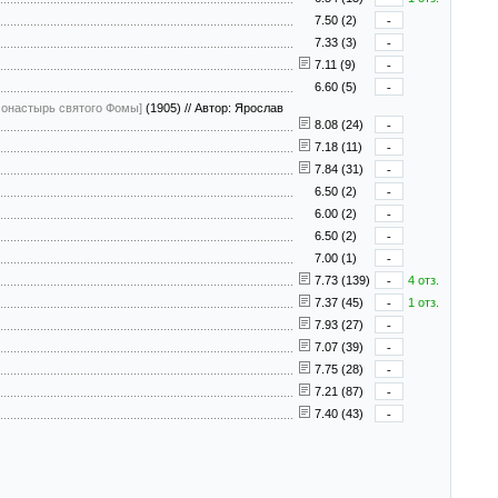
7.50 (2)
-
7.33 (3)
-
7.11 (9)
-
6.60 (5)
-
 монастырь святого Фомы]
(1905)
//
Автор: Ярослав
8.08 (24)
-
7.18 (11)
-
7.84 (31)
-
6.50 (2)
-
6.00 (2)
-
6.50 (2)
-
7.00 (1)
-
7.73 (139)
-
4 отз.
7.37 (45)
-
1 отз.
7.93 (27)
-
7.07 (39)
-
7.75 (28)
-
7.21 (87)
-
7.40 (43)
-