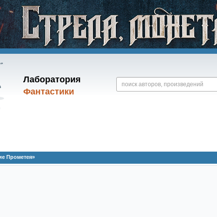
Лаборатория
Фантастики
ие Прометея»