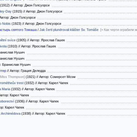
(1912)
//
Автор: Джон Голсуорси
Hey-Day
(1915)
//
Автор: Джон Голсуорси
Автор: Джон Голсуорси
o Nobis
(1923)
//
Автор: Джон Голсуорси
настырь святого Томаша
/
Jak čerti plundrovali klášter Sv. Tomáše
[= Как черти ограбили
ětní svíce
(1905)
//
Автор: Ярослав Гашек
vota
(1910)
//
Автор: Ярослав Гашек
ранислав Нушич
ранислав Нушич
: Бранислав Нушич
етер
//
Автор: Грация Деледда
 Miss Thompson]
(1921)
//
Автор: Сомерсет Моэм
rométheův trest
(1932)
//
Автор: Карел Чапек
a Maria
(1932)
//
Автор: Карел Чапек
втор: Карел Чапек
oborectví
(1936)
//
Автор: Карел Чапек
ор: Карел Чапек
t Archimédova
(1938)
//
Автор: Карел Чапек