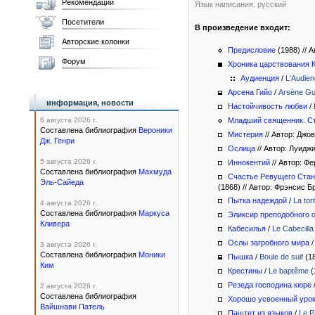
Рекомендации
Язык написания: русский
Посетители
В произведение входит:
Авторские колонки
Предисловие
(1988)
//
Ав
Форум
Хроника царствования К
Аудиенция
/
L'Audien
Арсена Гийо
/
Arsène Gui
информация, новости
Настойчивость любви
/
6 августа 2026 г.
Младший священник. Ст
Составлена библиография
Вероники
Мистерия
//
Автор: Джо
Дж. Генри
Ослица
//
Автор: Луидж
5 августа 2026 г.
Иннокентий
//
Автор: Ф
Составлена библиография
Махмуда
Счастье Ревущего Ста
Эль-Сайеда
(1868)
//
Автор: Фрэнсис Б
Пытка надеждой
/
La tor
4 августа 2026 г.
Составлена библиография
Маркуса
Эликсир преподобного 
Кливера
Кабесилья
/
Le Cabecilla
Ослы загробного мира
3 августа 2026 г.
Составлена библиография
Моники
Пышка
/
Boule de suif
(1
Ким
Крестины
/
Le baptême
(
Резеда господина кюре
2 августа 2026 г.
Составлена библиография
Хорошо усвоенный уро
Вайшнави Патель
Паштет из языков
/
Le P