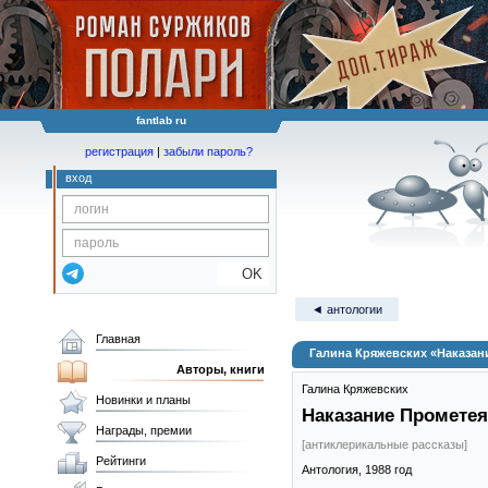
fantlab ru
регистрация
|
забыли пароль?
вход
OK
◄ антологии
Главная
Галина Кряжевских «Наказан
Авторы, книги
Галина Кряжевских
Новинки и планы
Наказание Прометея
Награды, премии
[антиклерикальные рассказы]
Рейтинги
Антология,
1988
год