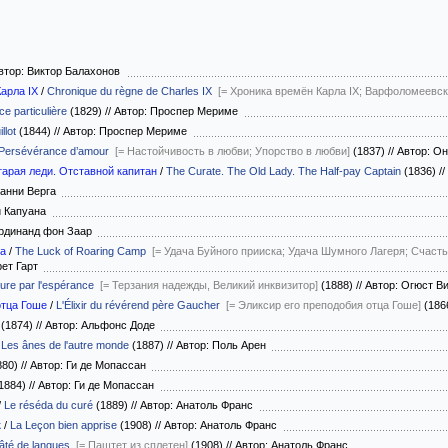
тор: Виктор Балахонов
арла IX
/
Chronique du règne de Charles IX
[= Хроника времён Карла IX; Варфоломеевск
ce particulière
(1829)
//
Автор: Проспер Мериме
llot
(1844)
//
Автор: Проспер Мериме
Persévérance d’amour
[= Настойчивость в любви; Упорство в любви]
(1837)
//
Автор: Он
арая леди. Отставной капитан
/
The Curate. The Old Lady. The Half-pay Captain
(1836)
//
ванни Верга
и Капуана
ердинанд фон Заар
на
/
The Luck of Roaring Camp
[= Удача Буйного прииска; Удача Шумного Лагеря; Счасть
рет Гарт
ture par l'espérance
[= Терзания надежды, Великий инквизитор]
(1888)
//
Автор: Огюст В
отца Гоше
/
L'Élixir du révérend père Gaucher
[= Эликсир его преподобия отца Гоше]
(186
(1874)
//
Автор: Альфонс Доде
/
Les ânes de l'autre monde
(1887)
//
Автор: Поль Арен
880)
//
Автор: Ги де Мопассан
1884)
//
Автор: Ги де Мопассан
/
Le réséda du curé
(1889)
//
Автор: Анатоль Франс
к
/
La Leçon bien apprise
(1908)
//
Автор: Анатоль Франс
âté de langues
[= Паштет из сплетен]
(1908)
//
Автор: Анатоль Франс