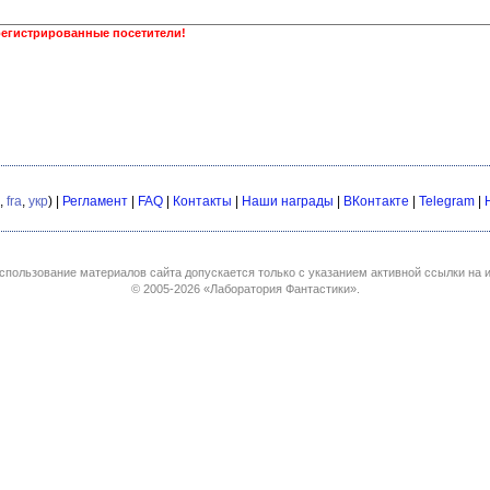
регистрированные посетители!
,
fra
,
укр
) |
Регламент
|
FAQ
|
Контакты
|
Наши награды
|
ВКонтакте
|
Telegram
|
спользование материалов сайта допускается только с указанием активной ссылки на и
© 2005-2026
«Лаборатория Фантастики»
.