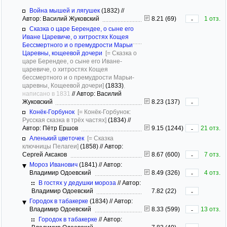
Война мышей и лягушек
(1832)
//
Автор: Василий Жуковский
8.21 (69)
1 отз.
-
Сказка о царе Берендее, о сыне его
Иване Царевиче, о хитростях Кощея
Бессмертного и о премудрости Марьи
Царевны, кощеевой дочери
[= Сказка о
царе Берендее, о сыне его Иване-
царевиче, о хитростях Кощея
бессмертного и о премудрости Марьи-
царевны, Кощеевой дочери]
(1833)
,
написано в 1831
//
Автор: Василий
Жуковский
8.23 (137)
-
Конёк-Горбунок
[= Конёк-Горбунок:
Русская сказка в трёх частях]
(1834)
//
Автор: Пётр Ершов
9.15 (1244)
21 отз.
-
Аленький цветочек
[= Сказка
ключницы Пелагеи]
(1858)
//
Автор:
Сергей Аксаков
8.67 (600)
7 отз.
-
Мороз Иванович
(1841)
//
Автор:
Владимир Одоевский
8.49 (326)
4 отз.
-
В гостях у дедушки мороза
//
Автор:
Владимир Одоевский
7.82 (22)
-
Городок в табакерке
(1834)
//
Автор:
Владимир Одоевский
8.33 (599)
13 отз.
-
Городок в табакерке
//
Автор: