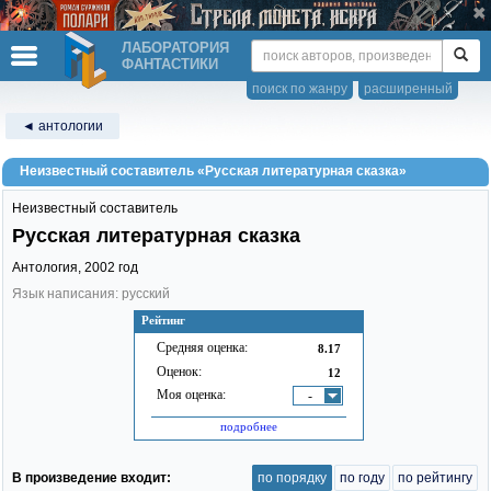
ЛАБОРАТОРИЯ
ФАНТАСТИКИ
поиск по жанру
расширенный
◄ антологии
Неизвестный составитель «Русская литературная сказка»
Неизвестный составитель
Русская литературная сказка
Антология,
2002
год
Язык написания: русский
Рейтинг
Средняя оценка:
8.17
Оценок:
12
Моя оценка:
-
подробнее
В произведение входит:
по порядку
по году
по рейтингу