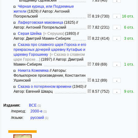
Владимир Одоевский
7.83 (40)
-
Чёрная курица, или Подземные
жители
(1829)
//
Автор: Антоний
Погорельский
8.19 (730)
16 отз.
-
Лафертовская маковница
(1825)
//
Автор: Антоний Погорельский
7.82 (231)
6 отз.
-
Серая Шейка
[= Серушка]
(1893)
//
Автор: Дмитрий Мамин-Сибиряк
8.22 (414)
3 отз.
-
Сказка про славного царя Гороха и его
прекрасных дочерей царевну Кутафью и
царевну Горошинку
[= Сказка о славном
царе Горохе…]
(1897)
//
Автор: Дмитрий
Мамин-Сибиряк
7.69 (69)
1 отз.
-
Никита Кожемяка
//
Авторы:
Фольклорное произведение, Константин
Ушинский
8.12 (89)
-
Сказка о потерянном времени
(1940)
//
Автор: Евгений Шварц
8.57 (752)
9 отз.
-
Издания:
ВСЕ
(1)
/период:
2000-е
(1)
/языки:
русский
(1)