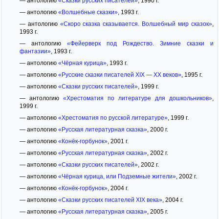
— антологию
«Сказки русских писателей»
, 1990 г.
— антологию
«Волшебные сказки»
, 1993 г.
— антологию
«Скоро сказка сказывается. Волшебный мир сказок»
,
1993 г.
— антологию
«Фейерверк под Рождество. Зимние сказки и
фантазии»
, 1993 г.
— антологию
«Чёрная курица»
, 1993 г.
— антологию
«Русские сказки писателей XIX — XX веков»
, 1995 г.
— антологию
«Сказки русских писателей»
, 1999 г.
— антологию
«Хрестоматия по литературе для дошкольников»
,
1999 г.
— антологию
«Хрестоматия по русской литературе»
, 1999 г.
— антологию
«Русская литературная сказка»
, 2000 г.
— антологию
«Конёк-горбунок»
, 2001 г.
— антологию
«Русская литературная сказка»
, 2002 г.
— антологию
«Сказки русских писателей»
, 2002 г.
— антологию
«Чёрная курица, или Подземные жители»
, 2002 г.
— антологию
«Конёк-горбунок»
, 2004 г.
— антологию
«Сказки русских писателей XIX века»
, 2004 г.
— антологию
«Русская литературная сказка»
, 2005 г.