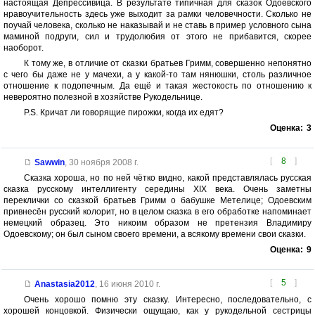
настоящая Депрессивица. В результате типичная для сказок Одоевского
нравоучительность здесь уже выходит за рамки человечности. Сколько не
поучай человека, сколько не наказывай и не ставь в пример условного сына
маминой подруги, сил и трудолюбия от этого не прибавится, скорее
наоборот.
К тому же, в отличие от сказки братьев Гримм, совершенно непонятно
с чего бы даже не у мачехи, а у какой-то там нянюшки, столь различное
отношение к подопечным. Да ещё и такая жестокость по отношению к
невероятно полезной в хозяйстве Рукодельнице.
P.S. Кричат ли говорящие пирожки, когда их едят?
Оценка:
3
[
8
]
Sawwin
,
30 ноября 2008 г.
Сказка хороша, но по ней чётко видно, какой представлялась русская
сказка русскому интеллигенту середины XIX века. Очень заметны
переклички со сказкой братьев Гримм о бабушке Метелице; Одоевским
привнесён русский колорит, но в целом сказка в его обработке напоминает
немецкий образец. Это никоим образом не претензия Владимиру
Одоевскому; он был сыном своего времени, а всякому времени свои сказки.
Оценка:
9
[
5
]
Anastasia2012
,
16 июня 2010 г.
Очень хорошо помню эту сказку. Интересно, последовательно, с
хорошей концовкой. Физически ощущаю, как у рукодельной сестрицы