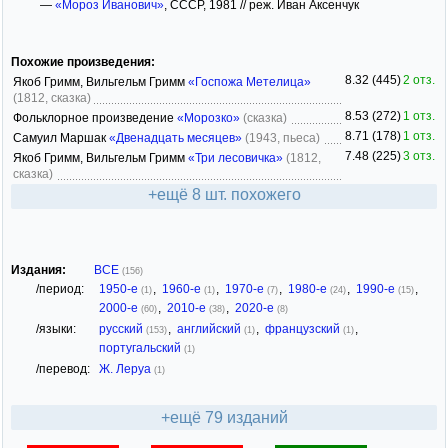
—
«Мороз Иванович»
, СССР, 1981 // реж. Иван Аксенчук
Похожие произведения:
8.32 (445)
2 отз.
Якоб Гримм, Вильгельм Гримм
«Госпожа Метелица»
(1812, сказка)
8.53 (272)
1 отз.
Фольклорное произведение
«Морозко»
(сказка)
8.71 (178)
1 отз.
Самуил Маршак
«Двенадцать месяцев»
(1943, пьеса)
7.48 (225)
3 отз.
Якоб Гримм, Вильгельм Гримм
«Три лесовичка»
(1812,
сказка)
+ещё 8 шт. похожего
Издания:
ВСЕ
(156)
/период:
1950-е
,
1960-е
,
1970-е
,
1980-е
,
1990-е
,
(1)
(1)
(7)
(24)
(15)
2000-е
,
2010-е
,
2020-е
(60)
(38)
(8)
/языки:
русский
,
английский
,
французский
,
(153)
(1)
(1)
португальский
(1)
/перевод:
Ж. Леруа
(1)
+ещё 79 изданий