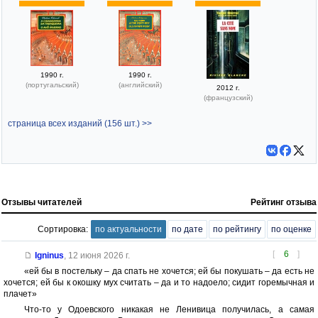
1990 г.
1990 г.
(португальский)
(английский)
2012 г.
(французский)
страница всех изданий (156 шт.) >>
Отзывы читателей
Рейтинг отзыва
Сортировка:
по актуальности
по дате
по рейтингу
по оценке
[
6
]
Igninus
,
12 июня 2026 г.
«ей бы в постельку – да спать не хочется; ей бы покушать – да есть не
хочется; ей бы к окошку мух считать – да и то надоело; сидит горемычная и
плачет»
Что-то у Одоевского никакая не Ленивица получилась, а самая