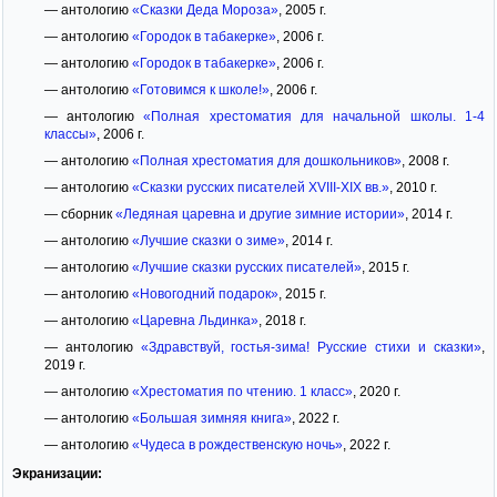
— антологию
«Сказки Деда Мороза»
, 2005 г.
— антологию
«Городок в табакерке»
, 2006 г.
— антологию
«Городок в табакерке»
, 2006 г.
— антологию
«Готовимся к школе!»
, 2006 г.
— антологию
«Полная хрестоматия для начальной школы. 1-4
классы»
, 2006 г.
— антологию
«Полная хрестоматия для дошкольников»
, 2008 г.
— антологию
«Сказки русских писателей XVIII-XIX вв.»
, 2010 г.
— сборник
«Ледяная царевна и другие зимние истории»
, 2014 г.
— антологию
«Лучшие сказки о зиме»
, 2014 г.
— антологию
«Лучшие сказки русских писателей»
, 2015 г.
— антологию
«Новогодний подарок»
, 2015 г.
— антологию
«Царевна Льдинка»
, 2018 г.
— антологию
«Здравствуй, гостья-зима! Русские стихи и сказки»
,
2019 г.
— антологию
«Хрестоматия по чтению. 1 класс»
, 2020 г.
— антологию
«Большая зимняя книга»
, 2022 г.
— антологию
«Чудеса в рождественскую ночь»
, 2022 г.
Экранизации: