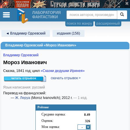
ЛАБОРАТОРИЯ
ФАНТАСТИКИ
поиск по жанру
расширенный
◄ Владимир Одоевский
издания (156)
Владимир Одоевский «Мороз Иванович»
Владимир Одоевский
Мороз Иванович
Сказка,
1841
год; цикл
«Сказки дедушки Иринея»
скачать отрывок >
читать отрывок
Язык написания: русский
Перевод на французский:
—
Ж. Леруа
(Moroz Ivanovitch)
; 2012 г.
— 1 изд.
Рейтинг
Средняя оценка:
8.49
Оценок:
326
Моя оценка:
-