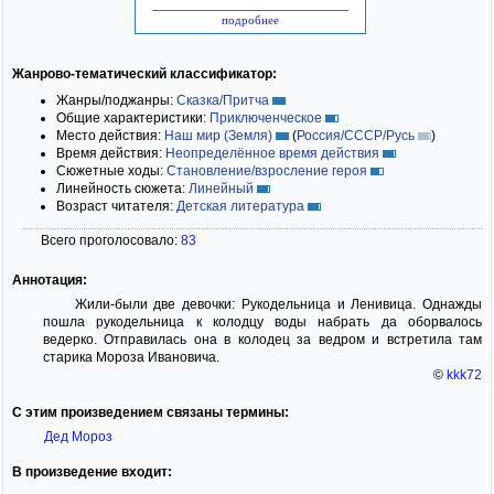
подробнее
Жанрово-тематический классификатор:
Жанры/поджанры:
Сказка/Притча
Общие характеристики:
Приключенческое
Место действия:
Наш мир (Земля)
(
Россия/СССР/Русь
)
Время действия:
Неопределённое время действия
Сюжетные ходы:
Становление/взросление героя
Линейность сюжета:
Линейный
Возраст читателя:
Детская литература
Всего проголосовало:
83
Аннотация:
Жили-были две девочки: Рукодельница и Ленивица. Однажды
пошла рукодельница к колодцу воды набрать да оборвалось
ведерко. Отправилась она в колодец за ведром и встретила там
старика Мороза Ивановича.
©
kkk72
С этим произведением связаны термины:
Дед Мороз
В произведение входит: