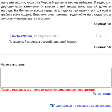
пальчики мёрзли, когда она Морозу Ивановичу перину взбивала. И ведёрко с
драгоценными каменьями я вместе с ней несла, помогала ей донести
награду. На Ленивицу всегда сердилась: надо же так излениться, да ещё и
грубить всем подряд. Впрочем, суть понятна: трудолюбие награждается, а
леность — наказывается и строго.
Оценка:
10
[
1
]
lilichka2000m
,
12 августа 2008 г.
Прекрасный пересказ русской народной сказки.
Оценка:
10
Написать отзыв:
Писать отзывы могут только зарегистрированные посетители!
Регистрация
Подписаться на отзывы о произведении