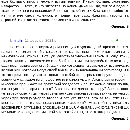
еще большую высоту, нежели вступительный. Интриг больше, сюжетных
изворотов — тоже, книга читается на одном дыхании. Да, тут вам подана
трагедия одного из персонажей, но, как это обычно у Кука, он не выбивает
из читателя слезу коленкой, а подает всё сухо, фактами, строчку за
строчкой. И оттого за героев переживаешь еще сильнее.
Оценка:
9
[
4
]
malin
,
11 февраля 2021 г.
По сравнению с первым романом цикла-чудовищный провал. Сюжет
размыт донельзя, чтобы сосредоточиться на нём приходится прилагать
неимоверные усилия. Вот уж действительно-«смешались в кучу кони,
люди». Каша из космических кораблей, практически первобытных охотниц,
едва покинувших свои стойбища и уже летающих на самолётах, всемогущих
волшебниц, которые могут силой мысли убить население целого города и в
то же время не гнушаются носить с собой огнестрельное оружие, так, на
всякий случай, вдруг кого не дострелили силой мысли. А как главная героиня
мысленно проникает на вражеский звездолёт и за несколько минут поняв,
как он устроен, взрывает его? А как она же делает карьеру? Заняла пост
четвёртой советницы, через семь месяцев умерла третья, заняла её место,
через три месяца умерла вторая-и вот уже вторая. Что за таинственный
мор напал на высокопоставленных чародеек? Может быть писатель
вдохновился ситуацией, сложившейся в СССР начала 80-х, когда генсеки ЦК
менялись с калейдоскопической быстротой? Увы, ответа автор не даёт.
Оценка:
3