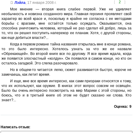
[
2
]
Лэйла
,
17 января 2008 г.
Мое мнение — вторая книга слабее первой. Уже не удивляет
необычность и новизна созданного мира. Главная героиня проявляет свой
характер во всей красе и, поскольку я крайне не согласна с ее методами
борьбы с врагами, мне остаётся только осуждать. Оказывается, она
способна уничтожить человека, который не раз сделал ей добро, лишь за
то, что он решил поступить наперекор ее планам. Хотя, с другой стороны,
как еще добиться власти?...
Когда в первом романе тайна названия открылась мне в конце романа,
то это было интересно. Хотелось узнать за что же ее назвали
«Обрекающей». Во второй книге все по другому. Я все время ждала, когда
же появится злосчастный «колдун». Он появился в самом конце, но кто он
осталось загадкой. Это слегка разочаровало.
Но в общем-то читается легко, сюжет развивается быстро, короче не
замечаешь, как летит время.
И еще, мне все время интересно, как сами призраки относятся к тому,
что их используют, как оружие. В книгах этот вопрос совсем не освящён.
Было бы очень интересно посмотреть на мир Марики с этой стороны, но
боюсь, что и в третьей книге об этом не будет сказано ни слова. Кто
знает?...
Оценка:
9
Написать отзыв: