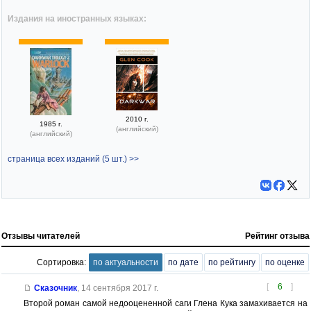
Издания на иностранных языках:
2010 г.
1985 г.
(английский)
(английский)
страница всех изданий (5 шт.) >>
Отзывы читателей
Рейтинг отзыва
Сортировка:
по актуальности
по дате
по рейтингу
по оценке
[
6
]
Сказочник
,
14 сентября 2017 г.
Второй роман самой недооцененной саги Глена Кука замахивается на