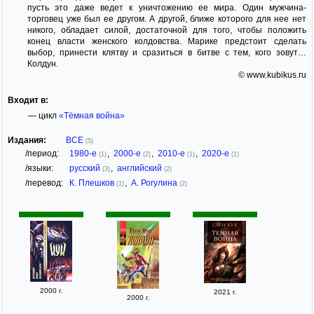
пусть это даже ведет к уничтожению ее мира. Один мужчина-
торговец уже был ее другом. А другой, ближе которого для нее нет
никого, обладает силой, достаточной для того, чтобы положить
конец власти женского колдовства. Марике предстоит сделать
выбор, принести клятву и сразиться в битве с тем, кого зовут…
Колдун.
© www.kubikus.ru
Входит в:
— цикл
«Тёмная война»
Издания:
ВСЕ
(5)
/период:
1980-е
,
2000-е
,
2010-е
,
2020-е
(1)
(2)
(1)
(1)
/языки:
русский
,
английский
(3)
(2)
/перевод:
К. Плешков
,
А. Рогулина
(1)
(2)
2000 г.
2021 г.
2000 г.