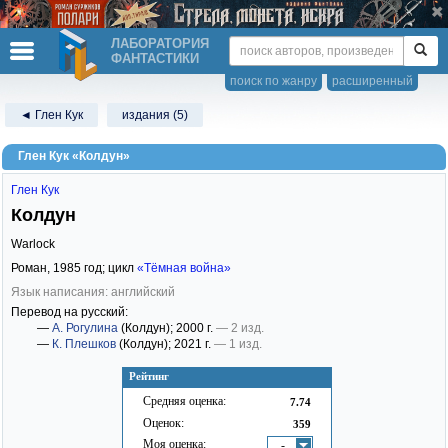
ЛАБОРАТОРИЯ
ФАНТАСТИКИ
поиск по жанру
расширенный
◄ Глен Кук
издания (5)
Глен Кук «Колдун»
Глен Кук
Колдун
Warlock
Роман,
1985
год; цикл
«Тёмная война»
Язык написания: английский
Перевод на русский:
—
А. Рогулина
(Колдун)
; 2000 г.
— 2 изд.
—
К. Плешков
(Колдун)
; 2021 г.
— 1 изд.
Рейтинг
Средняя оценка:
7.74
Оценок:
359
Моя оценка:
-