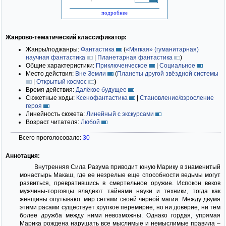
подробнее
Жанрово-тематический классификатор:
Жанры/поджанры:
Фантастика
(
«Мягкая» (гуманитарная)
научная фантастика
|
Планетарная фантастика
)
Общие характеристики:
Приключенческое
|
Социальное
Место действия:
Вне Земли
(
Планеты другой звёздной системы
|
Открытый космос
)
Время действия:
Далёкое будущее
Сюжетные ходы:
Ксенофантастика
|
Становление/взросление
героя
Линейность сюжета:
Линейный с экскурсами
Возраст читателя:
Любой
Всего проголосовало:
30
Аннотация:
Внутренняя Сила Разума приводит юную Марику в знаменитый
монастырь Макаш, где ее незрелые еще способности ведьмы могут
развиться, превратившись в смертельное оружие. Испокон веков
мужчины-торговцы владеют тайнами науки и техники, тогда как
женщины опутывают мир сетями своей черной магии. Между двумя
этими расами существует хрупкое перемирие, но ни доверие, ни тем
более дружба между ними невозможны. Однако гордая, упрямая
Марика рождена нарушать все мыслимые и немыслимые правила –