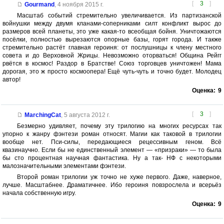
[
3
]
Gourmand
,
4 ноября 2015 г.
Масштаб событий стремительно увеличивается. Из партизанской
войнушки между двумя кланами-соперниками силт конфликт вырос до
размеров всей планеты, это уже какая-то всеобщая бойня. Уничтожаются
посёлки, полностью вырезаются опорные базы, горят города. И также
стремительно растёт главная героиня: от послушницы к члену местного
совета и до Верховной Жрицы. Невозможно оторваться! Община Рейгг
рвётся в космос! Раздор в Братстве! Союз торговцев уничтожен! Мама
дорогая, это ж просто космоопера! Ещё чуть-чуть и точно будет. Молодец
автор!
Оценка:
9
[
3
]
MarchingCat
,
5 августа 2012 г.
Безмерно удивляет, почему эту трилогию на многих ресурсах так
упорно к жанру фэнтези роман относят. Магии как таковой в трилогии
вообще нет. Пси-силы, передающиеся рецессивным геном. Всё
квазинаучно. Если бы не единственный элемент — «призраки» — то была
бы сто процентная научная фантастика. Ну а так- НФ с некоторыми
малозначительными элементами фэнтези.
Второй роман трилогии уж точно не хуже первого. Даже, наверное,
лучше. Масштабнее. Драматичнее. Ибо героиня повзрослела и всерьёз
начала собственную игру.
Оценка:
9