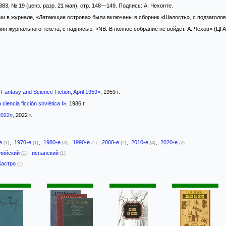
3, № 19 (ценз. разр. 21 мая), стр. 148—149. Подпись: А. Чехонте.
ации в журнале, «Летающие острова» были включены в сборник «Шалость», с подзаголо
я журнального текста, с надписью: «NB. В полное собрание не войдет. А. Чехов» (ЦГА
Fantasy and Science Fiction, April 1959»
, 1959 г.
 ciencia ficción soviética I»
, 1986 г.
2022»
, 2022 г.
-е
,
1970-е
,
1980-е
,
1990-е
,
2000-е
,
2010-е
,
2020-е
(1)
(1)
(3)
(1)
(2)
(4)
(2)
лийский
,
испанский
(1)
(1)
Кастро
(1)