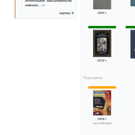
отчётливее. Масштабность
немного
...
>>
оценка: 8
1960 г.
2019 г.
Периодика:
1959 г.
(английский)