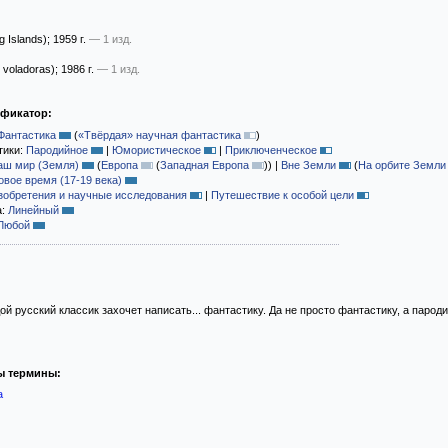
g Islands)
; 1959 г.
— 1 изд.
 voladoras)
; 1986 г.
— 1 изд.
ификатор:
Фантастика
(
«Твёрдая» научная фантастика
)
тики:
Пародийное
|
Юмористическое
|
Приключенческое
аш мир (Земля)
(
Европа
(
Западная Европа
)
)
|
Вне Земли
(
На орбите Земли
овое время (17-19 века)
зобретения и научные исследования
|
Путешествие к особой цели
а:
Линейный
Любой
дой русский классик захочет написать... фантастику. Да не просто фантастику, а паро
ы термины:
а