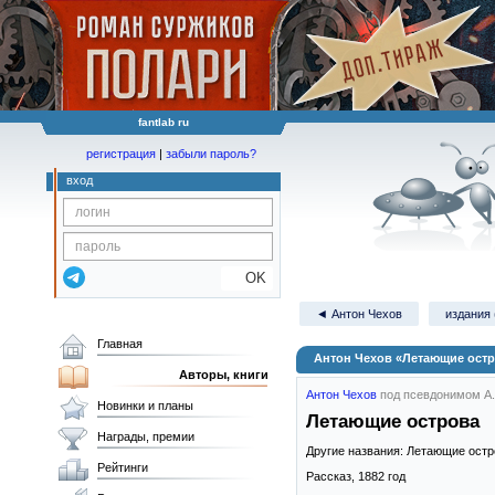
fantlab ru
регистрация
|
забыли пароль?
вход
OK
◄ Антон Чехов
издания 
Главная
Антон Чехов «Летающие ост
Авторы, книги
Антон Чехов
под псевдонимом А.
Новинки и планы
Летающие острова
Награды, премии
Другие названия: Летающие остр
Рейтинги
Рассказ,
1882
год