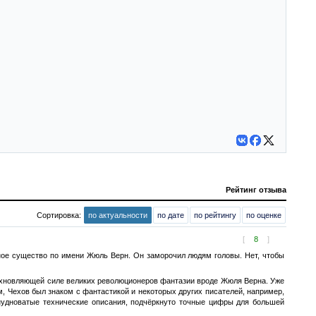
Рейтинг отзыва
Сортировка:
по актуальности
по дате
по рейтингу
по оценке
[
8
]
тное существо по имени Жюль Верн. Он заморочил людям головы. Нет, чтобы
дохновляющей силе великих революционеров фантазии вроде Жюля Верна. Уже
м, Чехов был знаком с фантастикой и некоторых других писателей, например,
нудноватые технические описания, подчёркнуто точные цифры для большей