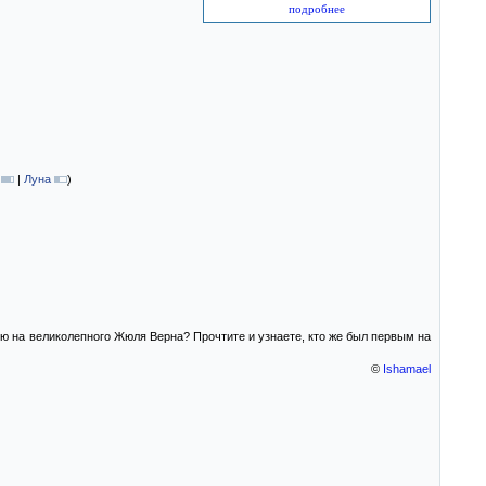
подробнее
|
Луна
)
дию на великолепного Жюля Верна? Прочтите и узнаете, кто же был первым на
©
Ishamael