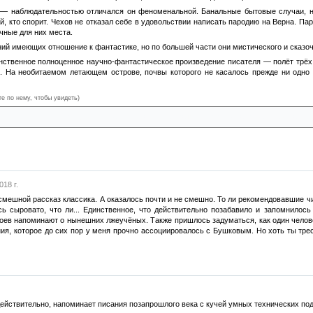
 — наблюдательностью отличался он феноменальной. Банальные бытовые случаи, не
й, кто спорит. Чехов не отказал себе в удовольствии написать пародию на Верна. Пар
чные для них места.
ий имеющих отношение к фантастике, но по большей части они мистического и сказочн
ственное полноценное научно-фантастическое произведение писателя — полёт трёх 
 На необитаемом летающем острове, почвы которого не касалось прежде ни одно ж
те по нему, чтобы увидеть)
иски некого князя Мещерского. Один из англичан даже сходит с ума от разочарования
18 г.
смешной рассказ классика. А оказалось почти и не смешно. То ли рекомендовавшие чи
сь сыровато, что ли... Единственное, что действительно позабавило и запомнило
роев напоминают о нынешних лжеучёных. Также пришлось задуматься, как один челове
ания, которое до сих пор у меня прочно ассоциировалось с Бушковым. Но хоть ты тре
 действительно, напоминает писания позапрошлого века с кучей умных технических п