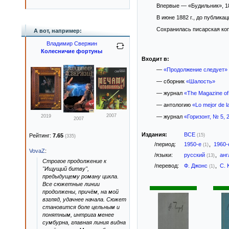
Впервые — «Будильник», 188
В июне 1882 г., до публик
Сохранилась писарская копи
А вот, например:
Владимир Свержин
Колесничие фортуны
Входит в:
—
«Продолжение следует»
— сборник
«Шалость»
— журнал
«The Magazine of 
— антологию
«Lo mejor de la
2007
2019
— журнал
«Горизонт, № 5, 
2007
Издания:
ВСЕ
Рейтинг:
7.65
(15)
(335)
/период:
1950-е
,
1960
(1)
VovaZ
:
/языки:
русский
,
анг
(13)
Строгое продолжение к
/перевод:
Ф. Джонс
,
С. 
(1)
"Ищущий битву",
предыдущему роману цикла.
Все сюжетные линии
продолжены, причём, на мой
взгляд, удачнее начала. Сюжет
становится боле цельным и
понятным, интрига менее
сумбурна, главная линия видна