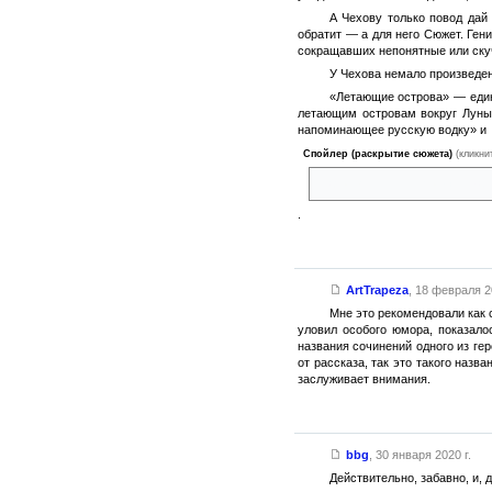
А Чехову только повод дай
обратит — а для него Сюжет. Гени
сокращавших непонятные или ску
У Чехова немало произведен
«Летающие острова» — един
летающим островам вокруг Луны.
напоминающее русскую водку» и
Спойлер (раскрытие сюжета)
(кликни
(патриотический штрих) — зап
.
ArtTrapeza
,
18 февраля 20
Мне это рекомендовали как 
уловил особого юмора, показало
названия сочинений одного из ге
от рассказа, так это такого назв
заслуживает внимания.
bbg
,
30 января 2020 г.
Действительно, забавно, и,