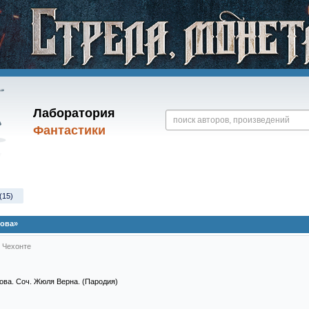
Лаборатория
Фантастики
(15)
рова»
 Чехонте
ова. Соч. Жюля Верна. (Пародия)