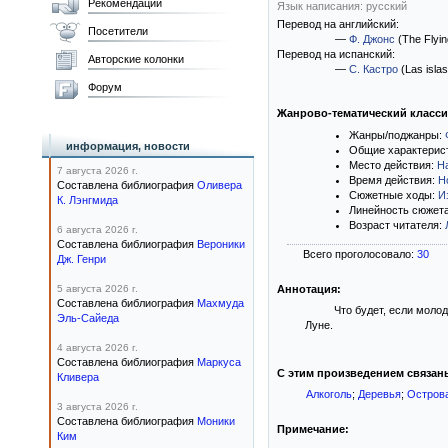
Рекомендации
Язык написания: русский
Перевод на английский:
Посетители
—
Ф. Джонс
(The Flyin
Перевод на испанский:
Авторские колонки
—
С. Кастро
(Las islas
Форум
Жанрово-тематический класс
Жанры/поджанры:
информация, новости
Общие характерис
Место действия:
Н
7 августа 2026 г.
Время действия:
Н
Составлена библиография
Оливера
Сюжетные ходы:
И
К. Лэнгмида
Линейность сюжет
Возраст читателя:
6 августа 2026 г.
Составлена библиография
Вероники
Всего проголосовало:
30
Дж. Генри
5 августа 2026 г.
Аннотация:
Составлена библиография
Махмуда
Что будет, если моло
Эль-Сайеда
Луне.
4 августа 2026 г.
Составлена библиография
Маркуса
С этим произведением связан
Кливера
Алкоголь
;
Деревья
;
Остров
3 августа 2026 г.
Составлена библиография
Моники
Примечание:
Ким