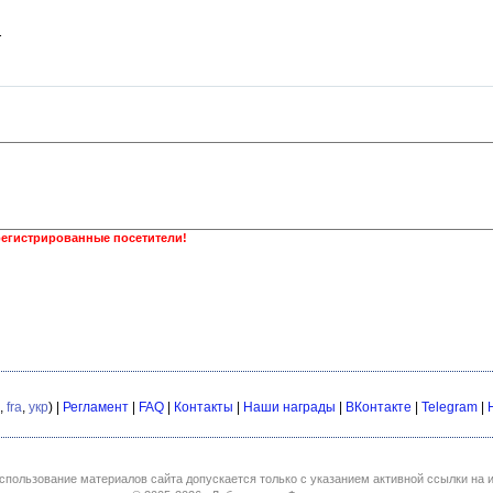
.
регистрированные посетители!
,
fra
,
укр
) |
Регламент
|
FAQ
|
Контакты
|
Наши награды
|
ВКонтакте
|
Telegram
|
спользование материалов сайта допускается только с указанием активной ссылки на и