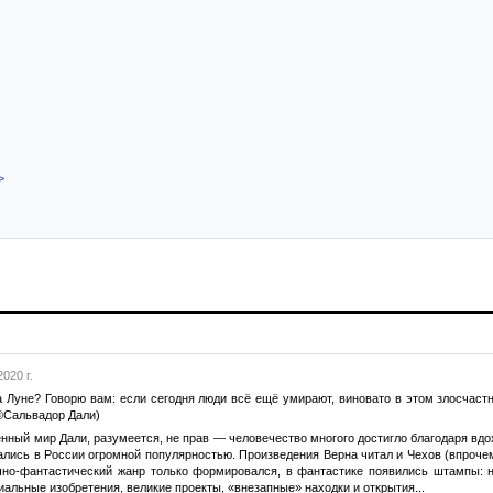
>
020 г.
а Луне? Говорю вам: если сегодня люди всё ещё умирают, виновато в этом злосчас
(©Сальвадор Дали)
енный мир Дали, разумеется, не прав — человечество многого достигло благодаря в
овались в России огромной популярностью. Произведения Верна читал и Чехов (впроче
учно-фантастический жанр только формировался, в фантастике появились штампы: 
иальные изобретения, великие проекты, «внезапные» находки и открытия...