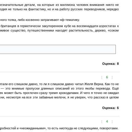
значительные детали, на которые из миллиона человек внимания никто не
одия не только на фантастику, но и на работу русских переводчиков, нередко
ого толка, либо косвенно затрагивают нф-тематику.
британцев в герметически закупоренном кубе на восемнадцати аэростатах к
ивое существо, путешественники находят растительность, дерево, «соком
Оценка:
8
[
6
]
тали его слишком давно, то ли я слишком давно читал Жюля Верна. Как-то не
сь — это мнимые пропуски длинных описаний из этого якобы перевода. Ещё
к может быть проглочен сразу тремя крокодилами. И чего я точно не ожидал
сни, несмотря на все эти забавные мелочи, я не уверен, что рассказ в целом
Оценка:
6
[
4
]
одробностей и «неожиданными», то есть ниоткуда не следующими, поворотами.