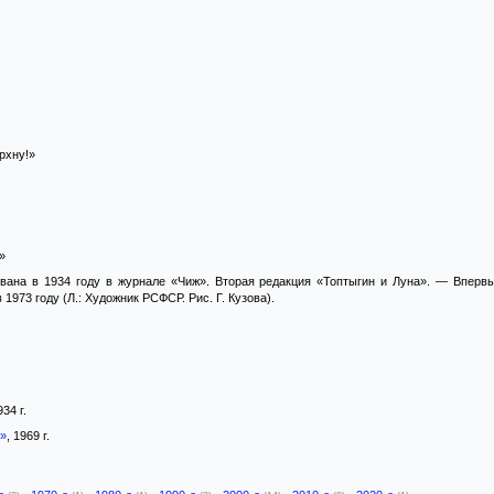
рхну!»
»
вана в 1934 году в журнале «Чиж». Вторая редакция «Топтыгин и Луна». — Впервые
1973 году (Л.: Художник РСФСР. Рис. Г. Кузова).
934 г.
1»
, 1969 г.