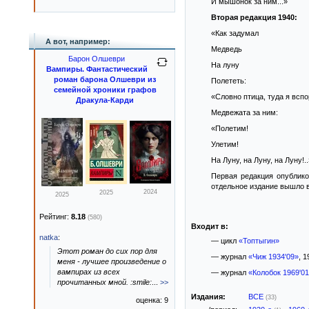
И мышонок за ним...»
Вторая редакция 1940:
«Как задумал
А вот, например:
Медведь
Барон Олшеври
На луну
Вампиры. Фантастический
роман барона Олшеври из
Полететь:
семейной хроники графов
«Словно птица, туда я вспо
Дракула-Карди
Медвежата за ним:
«Полетим!
Улетим!
На Луну, на Луну, на Луну!..
Первая редакция опублико
отдельное издание вышло в 
2024
2025
2025
Рейтинг:
8.18
(580)
Входит в:
natka
:
— цикл
«Топтыгин»
Этот роман до сих пор для
— журнал
«Чиж 1934'09»
, 1
меня - лучшее произведение о
вампирах из всех
— журнал
«Колобок 1969'0
прочитанных мной. :smile:
...
>>
Издания:
ВСЕ
(33)
оценка: 9