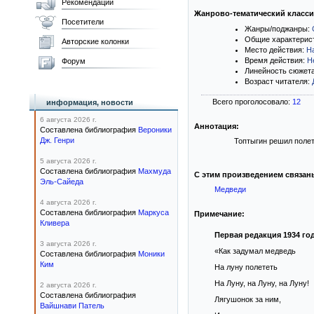
Рекомендации
Жанрово-тематический класс
Посетители
Жанры/поджанры:
Общие характерис
Авторские колонки
Место действия:
Н
Время действия:
Н
Форум
Линейность сюжет
Возраст читателя:
Всего проголосовало:
12
информация, новости
6 августа 2026 г.
Аннотация:
Составлена библиография
Вероники
Дж. Генри
Топтыгин решил полет
5 августа 2026 г.
Составлена библиография
Махмуда
С этим произведением связан
Эль-Сайеда
Медведи
4 августа 2026 г.
Составлена библиография
Маркуса
Примечание:
Кливера
Первая редакция 1934 год
3 августа 2026 г.
«Как задумал медведь
Составлена библиография
Моники
Ким
На луну полететь
На Луну, на Луну, на Луну!
2 августа 2026 г.
Составлена библиография
Лягушонок за ним,
Вайшнави Патель