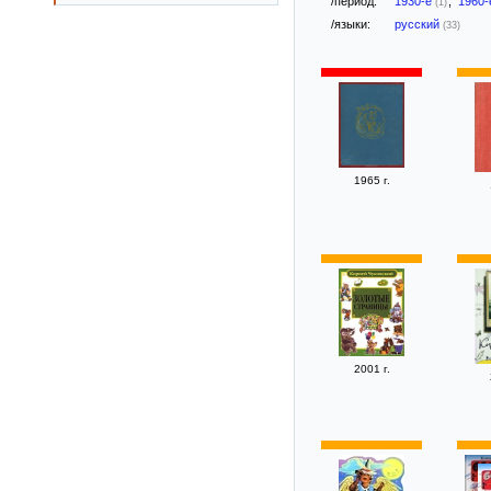
/период:
1930-е
,
1960
(1)
/языки:
русский
(33)
1965 г.
2001 г.