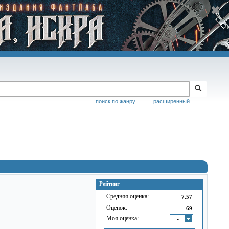
поиск по жанру
расширенный
Рейтинг
Средняя оценка:
7.57
Оценок:
69
Моя оценка:
-