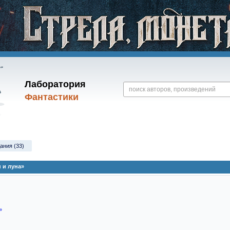
Лаборатория
Фантастики
ания (33)
 и луна»
»