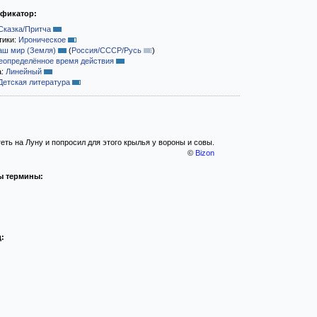
ификатор:
Сказка/Притча
тики:
Ироническое
аш мир (Земля)
(
Россия/СССР/Русь
)
еопределённое время действия
а:
Линейный
Детская литература
еть на Луну и попросил для этого крылья у вороны и совы.
©
Bizon
ы термины:
: