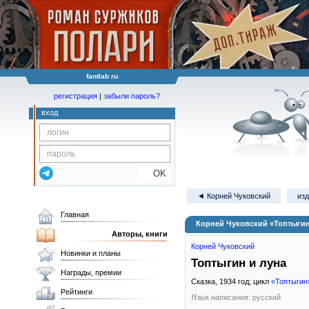
fantlab ru
регистрация
|
забыли пароль?
вход
OK
◄ Корней Чуковский
изд
Главная
Корней Чуковский «Топтыгин
Авторы, книги
Корней Чуковский
Новинки и планы
Топтыгин и луна
Награды, премии
Сказка,
1934
год; цикл
«Топтыгин
Рейтинги
Язык написания: русский