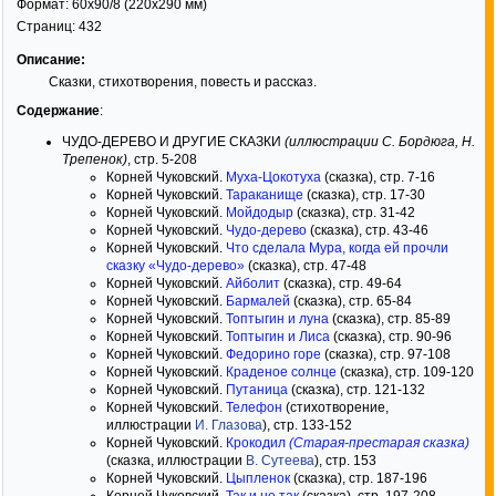
Формат:
60x90/8
(220x290 мм)
Страниц:
432
Описание:
Сказки, стихотворения, повесть и рассказ.
Содержание
:
ЧУДО-ДЕРЕВО И ДРУГИЕ СКАЗКИ
(иллюстрации С. Бордюга, Н.
Трепенок)
, стр. 5-208
Корней Чуковский.
Муха-Цокотуха
(сказка), стр. 7-16
Корней Чуковский.
Тараканище
(сказка), стр. 17-30
Корней Чуковский.
Мойдодыр
(сказка), стр. 31-42
Корней Чуковский.
Чудо-дерево
(сказка), стр. 43-46
Корней Чуковский.
Что сделала Мура, когда ей прочли
сказку «Чудо-дерево»
(сказка), стр. 47-48
Корней Чуковский.
Айболит
(сказка), стр. 49-64
Корней Чуковский.
Бармалей
(сказка), стр. 65-84
Корней Чуковский.
Топтыгин и луна
(сказка), стр. 85-89
Корней Чуковский.
Топтыгин и Лиса
(сказка), стр. 90-96
Корней Чуковский.
Федорино горе
(сказка), стр. 97-108
Корней Чуковский.
Краденое солнце
(сказка), стр. 109-120
Корней Чуковский.
Путаница
(сказка), стр. 121-132
Корней Чуковский.
Телефон
(стихотворение,
иллюстрации
И. Глазова
), стр. 133-152
Корней Чуковский.
Крокодил
(Старая-престарая сказка)
(сказка, иллюстрации
В. Сутеева
), стр. 153
Корней Чуковский.
Цыпленок
(сказка), стр. 187-196