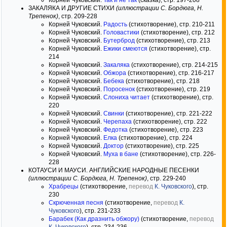
Корней Чуковский.
Так и не так
(сказка), стр. 197-208
ЗАКАЛЯКА И ДРУГИЕ СТИХИ
(иллюстрации С. Бордюга, Н.
Трепенок)
, стр. 209-228
Корней Чуковский.
Радость
(стихотворение), стр. 210-211
Корней Чуковский.
Головастики
(стихотворение), стр. 212
Корней Чуковский.
Бутерброд
(стихотворение), стр. 213
Корней Чуковский.
Ежики смеются
(стихотворение), стр.
214
Корней Чуковский.
Закаляка
(стихотворение), стр. 214-215
Корней Чуковский.
Обжора
(стихотворение), стр. 216-217
Корней Чуковский.
Бебека
(стихотворение), стр. 218
Корней Чуковский.
Поросенок
(стихотворение), стр. 219
Корней Чуковский.
Слониха читает
(стихотворение), стр.
220
Корней Чуковский.
Свинки
(стихотворение), стр. 221-222
Корней Чуковский.
Черепаха
(стихотворение), стр. 222
Корней Чуковский.
Федотка
(стихотворение), стр. 223
Корней Чуковский.
Елка
(стихотворение), стр. 224
Корней Чуковский.
Доктор
(стихотворение), стр. 225
Корней Чуковский.
Муха в бане
(стихотворение), стр. 226-
228
КОТАУСИ И МАУСИ. АНГЛИЙСКИЕ НАРОДНЫЕ ПЕСЕНКИ
(иллюстрации С. Бордюга, Н. Трепенок)
, стр. 229-240
Храбрецы
(стихотворение,
перевод
К. Чуковского
), стр.
230
Скрюченная песня
(стихотворение,
перевод
К.
Чуковского
), стр. 231-233
Барабек (Как дразнить обжору)
(стихотворение,
перевод