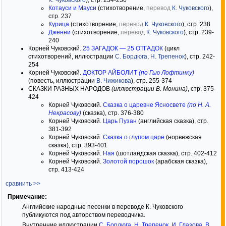
К. Чуковского
), стр. 234-236
Котауси и Мауси
(стихотворение,
перевод
К. Чуковского
),
стр. 237
Курица
(стихотворение,
перевод
К. Чуковского
), стр. 238
Дженни
(стихотворение,
перевод
К. Чуковского
), стр. 239-
240
Корней Чуковский.
25 ЗАГАДОК — 25 ОТГАДОК
(цикл
стихотворений, иллюстрации
С. Бордюга
,
Н. Трепенок
), стр. 242-
254
Корней Чуковский.
ДОКТОР АЙБОЛИТ
(по Гью Лофтинку)
(повесть, иллюстрации
В. Чижикова
), стр. 255-374
СКАЗКИ РАЗНЫХ НАРОДОВ
(иллюстрации В. Монина)
, стр. 375-
424
Корней Чуковский.
Сказка о царевне Ясносвете
(по Н. А.
Некрасову)
(сказка), стр. 376-380
Корней Чуковский.
Царь Пузан
(английская сказка), стр.
381-392
Корней Чуковский.
Сказка о глупом царе
(норвежская
сказка), стр. 393-401
Корней Чуковский.
Ная
(шотландская сказка), стр. 402-412
Корней Чуковский.
Золотой порошок
(арабская сказка),
стр. 413-424
сравнить >>
Примечание:
Английские народные песенки в переводе К. Чуковского
публикуются под авторством переводчика.
Внутренние иллюстрации
С. Бордюга
,
Н. Трепенок
,
И. Глазова
,
В.