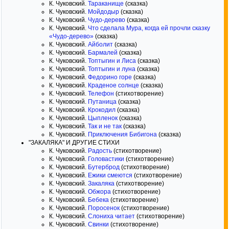
К. Чуковский.
Тараканище
(сказка)
К. Чуковский.
Мойдодыр
(сказка)
К. Чуковский.
Чудо-дерево
(сказка)
К. Чуковский.
Что сделала Мура, когда ей прочли сказку
«Чудо-дерево»
(сказка)
К. Чуковский.
Айболит
(сказка)
К. Чуковский.
Бармалей
(сказка)
К. Чуковский.
Топтыгин и Лиса
(сказка)
К. Чуковский.
Топтыгин и луна
(сказка)
К. Чуковский.
Федорино горе
(сказка)
К. Чуковский.
Краденое солнце
(сказка)
К. Чуковский.
Телефон
(стихотворение)
К. Чуковский.
Путаница
(сказка)
К. Чуковский.
Крокодил
(сказка)
К. Чуковский.
Цыпленок
(сказка)
К. Чуковский.
Так и не так
(сказка)
К. Чуковский.
Приключения Бибигона
(сказка)
"ЗАКАЛЯКА" И ДРУГИЕ СТИХИ
К. Чуковский.
Радость
(стихотворение)
К. Чуковский.
Головастики
(стихотворение)
К. Чуковский.
Бутерброд
(стихотворение)
К. Чуковский.
Ежики смеются
(стихотворение)
К. Чуковский.
Закаляка
(стихотворение)
К. Чуковский.
Обжора
(стихотворение)
К. Чуковский.
Бебека
(стихотворение)
К. Чуковский.
Поросенок
(стихотворение)
К. Чуковский.
Слониха читает
(стихотворение)
К. Чуковский.
Свинки
(стихотворение)