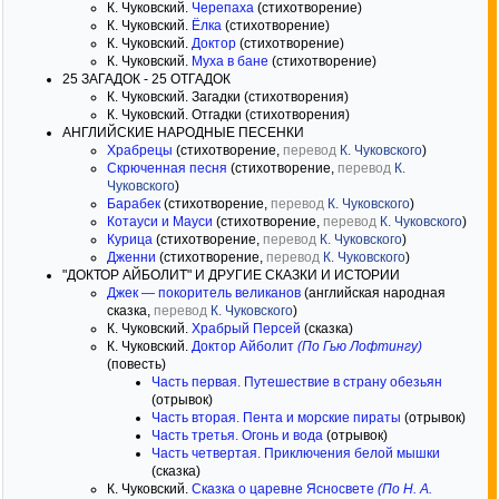
К. Чуковский.
Черепаха
(стихотворение)
К. Чуковский.
Ёлка
(стихотворение)
К. Чуковский.
Доктор
(стихотворение)
К. Чуковский.
Муха в бане
(стихотворение)
25 ЗАГАДОК - 25 ОТГАДОК
К. Чуковский. Загадки (стихотворения)
К. Чуковский. Отгадки (стихотворения)
АНГЛИЙСКИЕ НАРОДНЫЕ ПЕСЕНКИ
Храбрецы
(стихотворение,
перевод
К. Чуковского
)
Скрюченная песня
(стихотворение,
перевод
К.
Чуковского
)
Барабек
(стихотворение,
перевод
К. Чуковского
)
Котауси и Мауси
(стихотворение,
перевод
К. Чуковского
)
Курица
(стихотворение,
перевод
К. Чуковского
)
Дженни
(стихотворение,
перевод
К. Чуковского
)
"ДОКТОР АЙБОЛИТ" И ДРУГИЕ СКАЗКИ И ИСТОРИИ
Джек — покоритель великанов
(английская народная
сказка,
перевод
К. Чуковского
)
К. Чуковский.
Храбрый Персей
(сказка)
К. Чуковский.
Доктор Айболит
(По Гью Лофтингу)
(повесть)
Часть первая. Путешествие в страну обезьян
(отрывок)
Часть вторая. Пента и морские пираты
(отрывок)
Часть третья. Огонь и вода
(отрывок)
Часть четвертая. Приключения белой мышки
(сказка)
К. Чуковский.
Сказка о царевне Ясносвете
(По Н. А.