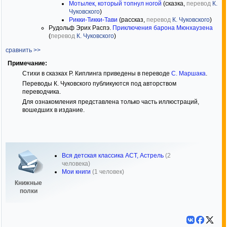
Мотылек, который топнул ногой
(сказка,
перевод
К.
Чуковского
)
Рикки-Тикки-Тави
(рассказ,
перевод
К. Чуковского
)
Рудольф Эрих Распэ.
Приключения барона Мюнхаузена
(
перевод
К. Чуковского
)
сравнить >>
Примечание:
Стихи в сказках Р. Киплинга приведены в переводе
С. Маршака
.
Переводы К. Чуковского публикуются под авторством
переводчика.
Для ознакомления представлена только часть иллюстраций,
вошедших в издание.
Вся детская классика АСТ, Астрель
(2
человека)
Мои книги
(1 человек)
Книжные
полки