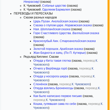
Некрасову)
(сказка)
К. Чуковский.
Собачье царство
(сказка)
К. Чуковский.
Одолеем Бармалея
(сказка)
ПЕРЕВОДЫ И ПЕРЕСКАЗЫ
Сказки разных народов
Царь Пузан.
Английская сказка
(сказка)
Сказка о глупом царе.
Норвежская сказка
(сказка)
Ная.
Шотландская сказка
(сказка)
Горе Счастливого Царства.
Валлийская сказка
(сказка)
Краснозубый Аин.
Староанглийская сказка
(сказка)
Золотой порошок.
Арабская сказка
(сказка)
Жан-Беднота и заяц. (По П. Кутюрье)
(сказка)
Редъярд Киплинг. Сказки
Откуда у Кита такая глотка
(сказка,
перевод
К.
Чуковского
)
Отчего у Верблюда горб
(сказка,
перевод
К.
Чуковского
)
Откуда у носорога шкура
(сказка,
перевод
К.
Чуковского
)
Слонёнок
(сказка,
перевод
К. Чуковского
)
Откуда взялись Броненосцы
(сказка,
перевод
К.
Чуковского
)
Как было написано первое письмо
(сказка,
перевод
К. Чуковского
)
Кошка, гулявшая сама по себе
(сказка,
перевод
К.
Чуковского
)