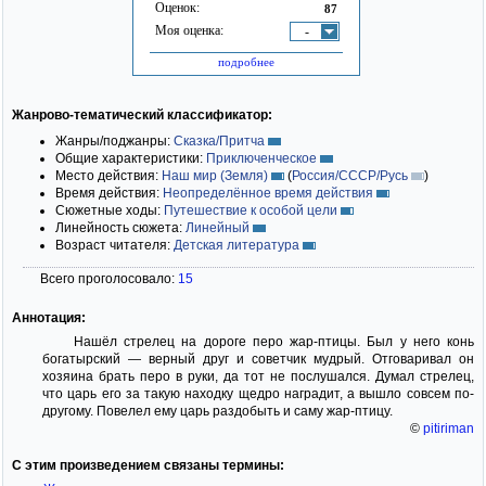
Оценок:
87
Моя оценка:
-
подробнее
Жанрово-тематический классификатор:
Жанры/поджанры:
Сказка/Притча
Общие характеристики:
Приключенческое
Место действия:
Наш мир (Земля)
(
Россия/СССР/Русь
)
Время действия:
Неопределённое время действия
Сюжетные ходы:
Путешествие к особой цели
Линейность сюжета:
Линейный
Возраст читателя:
Детская литература
Всего проголосовало:
15
Аннотация:
Нашёл стрелец на дороге перо жар-птицы. Был у него конь
богатырский — верный друг и советчик мудрый. Отговаривал он
хозяина брать перо в руки, да тот не послушался. Думал стрелец,
что царь его за такую находку щедро наградит, а вышло совсем по-
другому. Повелел ему царь раздобыть и саму жар-птицу.
©
pitiriman
С этим произведением связаны термины: