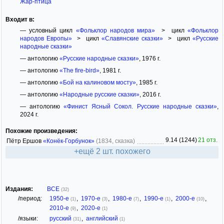
Жар-птица
Входит в:
— условный цикл
«Фольклор народов мира»
> цикл
«Фольклор
народов Европы»
> цикл
«Славянские сказки»
> цикл
«Русские
народные сказки»
— антологию
«Русские народные сказки»
, 1976 г.
— антологию
«The fire-bird»
, 1981 г.
— антологию
«Бой на калиновом мосту»
, 1985 г.
— антологию
«Народные русские сказки»
, 2016 г.
— антологию
«Финист Ясный Сокол. Русские народные сказки»
,
2024 г.
Похожие произведения:
9.14 (1244)
21 отз.
Пётр Ершов
«Конёк-Горбунок»
(1834, сказка)
+ещё 2 шт. похожего
Издания:
ВСЕ
(32)
/период:
1950-е
,
1970-е
,
1980-е
,
1990-е
,
2000-е
,
(1)
(3)
(7)
(1)
(10)
2010-е
,
2020-е
(9)
(1)
/языки:
русский
,
английский
(31)
(1)