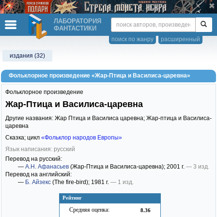
ЛАБОРАТОРИЯ
ФАНТАСТИКИ
поиск по жанру
расширенный
издания (32)
Фольклорное произведение «Жар-Птица и Василиса-царевна»
Фольклорное произведение
Жар-Птица и Василиса-царевна
Другие названия: Жар Птица и Василиса царевна; Жар-птица и Василиса-
царевна
Сказка; цикл
«Фольклор народов Европы»
Язык написания: русский
Перевод на русский:
—
А.Н. Афанасьев
(Жар-Птица и Василиса-царевна)
; 2001 г.
— 3 изд.
Перевод на английский:
—
Б. Айзекс
(The fire-bird)
; 1981 г.
— 1 изд.
Рейтинг
Средняя оценка:
8.36