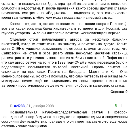
сказать, что незаслуженно. Здесь вкратце обговариваются самые явные его
слабости и недостатки. И после прочтения как-то совсем другими глазами
начинаешь смотреть на «Ведьмака» — подозреваю, что сатирические
корни там намного глубже, чем может показаться на первый взгляд.
Конечно же, что то, что автор написал о состоянии жанра в Польше (а
вся эта характеристика была характерна в то время и для России), уже
глубоко устарело. Было бы интересно почитать «обновлённую» версию.
Отдельно стоит поблагодарить автора за несколько фамилий
писателей, которых стоит взять на заметку и почитать на досуге. Только
меня ОЧЕНЬ удивило возмущение некоторых комментаторов тому, что
Сапковский не стал в эссе (всего лишь несколько десятков страниц),
рассматривать и упоминать конкретно их любимых писателей. Пофиг на то,
что сам автор сетует на то, что в 1993 году ОЧЕНЬ мало переводов было и
подавляющее большинство жителей Восточной Европы слыхом не
слыхивали ни про каких Пратчетта, Джордана, Мартина и Кея. Они,
конечно, прекрасны, но стоит понимать, что сами четверть века назад были
молодыми, ничем ещё не выделялись из сонма просто талантливых
авторов и просто-напросто ещё не успели приобрести культового статуса.
Оценка:
9
[
8
]
azi233
,
31 декабря 2008 г.
Познавательная научно-исследовательская статья в которой
легендарный автор Ведьмака рассуждает о происхожднии и современном
состоянии фэнтези.Не знал раньше что он умеет писать что-то еще кроме
отличных эпических циклов.