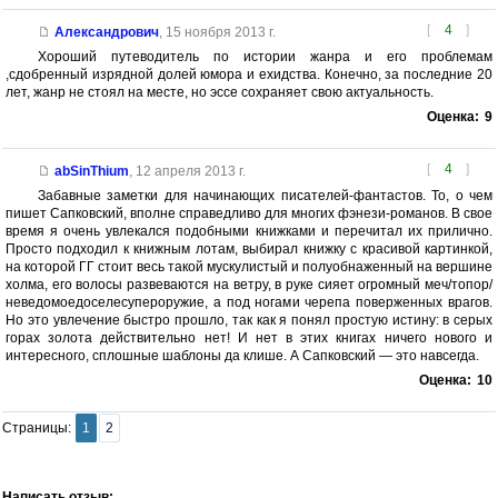
[
4
]
Александрович
,
15 ноября 2013 г.
Хороший путеводитель по истории жанра и его проблемам
,сдобренный изрядной долей юмора и ехидства. Конечно, за последние 20
лет, жанр не стоял на месте, но эссе сохраняет свою актуальность.
Оценка:
9
[
4
]
abSinThium
,
12 апреля 2013 г.
Забавные заметки для начинающих писателей-фантастов. То, о чем
пишет Сапковский, вполне справедливо для многих фэнези-романов. В свое
время я очень увлекался подобными книжками и перечитал их прилично.
Просто подходил к книжным лотам, выбирал книжку с красивой картинкой,
на которой ГГ стоит весь такой мускулистый и полуобнаженный на вершине
холма, его волосы развеваются на ветру, в руке сияет огромный меч/топор/
неведомоедоселесупероружие, а под ногами черепа поверженных врагов.
Но это увлечение быстро прошло, так как я понял простую истину: в серых
горах золота действительно нет! И нет в этих книгах ничего нового и
интересного, сплошные шаблоны да клише. А Сапковский — это навсегда.
Оценка:
10
Страницы:
1
2
Написать отзыв: