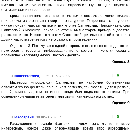
эскаписты и импотенты, я гарантирую». Хочется спросить, а сколько
именно ТЫСЯЧ человек вы лично опросили? Ну так, для подсчета
статистической погрешности.
Кроме невнятного анализа в статье Сапковского много всякого
неинформативного шлака: юмор — то на уровне Петросяна, то на уровне
«ниже пояса»; наезды на всё и вся что не Сапковский. Напоминаем: сам
Сапковский к моменту написания статьи был автором примерно десятка
рассказов и все. И еще: то что сам Сапковский критикует в этой статье и в
других, часто встречается у него самого в произведениях.
Оценка — 3. Потому как с одной стороны в статье все же содержется
некоторая интересная информация, но с другой — хочется создать
противовес неоправданному «потоку» десяток.
Оценка:
3
[
6
]
Nonconformist
,
17 сентября 2007 г.
Мастерски «прошелся» Сапковский по наиболее болезненным
аспектам жанра фэнтези, со знанием ремесла, так сказать. Делая резкие,
порой, замечания, тем не менее всегда был недалеко от истины. При
современном наплыве авторов и книг звучит как никогда актуально.
Оценка:
9
[
5
]
Массаракш
,
30 июня 2021 г.
Рассуждения о судьбе фэнтези, в меру тривиальные, в меру
интересные, кое-где даже опережающие время (про агрессивный