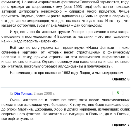
феминизм). Но каким искромётным фонтаном Сапковский взрывается, когда
речь доходит до современных ему (эссе 1993 года) собственно польских
авторов! Цитировать невозможно – слишком много придётся. Лучше
прочитать. Видимо, болезни роста одинаковы («Больше крови и спермы!»)
что для англо-американцев, что для поляков, что для нас. И вот тут, что
касается остроумия, зубы у пана Анджея – дай бог каждому.
И да, есть про батистовые трусики Ренфри, про личное к ним автора
отношение и постмодернизм. И Вареник из названия – это имя, ударение
на «и», надо говорить «ВаренИк».
Всё-таки не могу удержаться, процитирую: «Наша фэнтези – плохо
склеенные картинки, от которых несет страстишками к физическому
насилию и сексу, причем страстишки эти понимаются инфантильно и
инфантильно описаны. Однако поскольку они нацелены на инфантильного
же читателя, постольку огребают аплодисменты и популярность».
Напоминаю, это про поляков в 1993 году. Ладно, и мы выздоровеем...
Оценка:
8
[
5
]
Din Tomas
,
2 мая 2008 г.
Очень интересное и полезное эссе; хотя после многочисленных
похвал я все же ожидал чуть большего. К тому же, оно было написано ещё
до эпохи Мартина, Джордана, Хобб и других корифеев, изменивших облик
современного фэнтэзи. Но касательно ситуации в Польше, да и в России,
все ещё актуально.
Оценка:
7