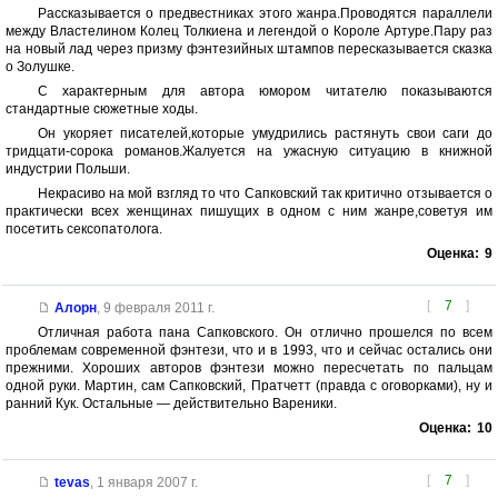
Рассказывается о предвестниках этого жанра.Проводятся параллели
между Властелином Колец Толкиена и легендой о Короле Артуре.Пару раз
на новый лад через призму фэнтезийных штампов пересказывается сказка
о Золушке.
С характерным для автора юмором читателю показываются
стандартные сюжетные ходы.
Он укоряет писателей,которые умудрились растянуть свои саги до
тридцати-сорока романов.Жалуется на ужасную ситуацию в книжной
индустрии Польши.
Некрасиво на мой взгляд то что Сапковский так критично отзывается о
практически всех женщинах пишущих в одном с ним жанре,советуя им
посетить сексопатолога.
Оценка:
9
[
7
]
Алорн
,
9 февраля 2011 г.
Отличная работа пана Сапковского. Он отлично прошелся по всем
проблемам современной фэнтези, что и в 1993, что и сейчас остались они
прежними. Хороших авторов фэнтези можно пересчетать по пальцам
одной руки. Мартин, сам Сапковский, Пратчетт (правда с оговорками), ну и
ранний Кук. Остальные — действительно Вареники.
Оценка:
10
[
7
]
tevas
,
1 января 2007 г.