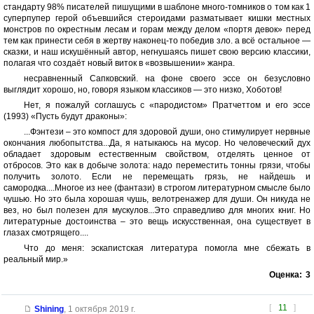
стандарту 98% писателей пишущими в шаблоне много-томников о том как 1
суперпупер герой объевшийся стероидами разматывает кишки местных
монстров по окрестным лесам и горам между делом «портя девок» перед
тем как принести себя в жертву наконец-то победив зло. а всё остальное —
сказки, и наш искушённый автор, негнушаясь пишет свою версию классики,
полагая что создаёт новый виток в «возвышении» жанра.
несравненный Сапковский. на фоне своего эссе он безусловно
выглядит хорошо, но, говоря языком классиков — это низко, Хоботов!
Нет, я пожалуй соглашусь с «пародистом» Пратчеттом и его эссе
(1993) «Пусть будут драконы»:
...Фэнтези – это компост для здоровой души, оно стимулирует нервные
окончания любопытства...Да, я натыкаюсь на мусор. Но человеческий дух
обладает здоровым естественным свойством, отделять ценное от
отбросов. Это как в добыче золота: надо переместить тонны грязи, чтобы
получить золото. Если не перемещать грязь, не найдешь и
самородка....Многое из нее (фантази) в строгом литературном смысле было
чушью. Но это была хорошая чушь, велотренажер для души. Он никуда не
вез, но был полезен для мускулов...Это справедливо для многих книг. Но
литературные достоинства – это вещь искусственная, она существует в
глазах смотрящего....
Что до меня: эскапистская литература помогла мне сбежать в
реальный мир.»
Оценка:
3
[
11
]
Shining
,
1 октября 2019 г.