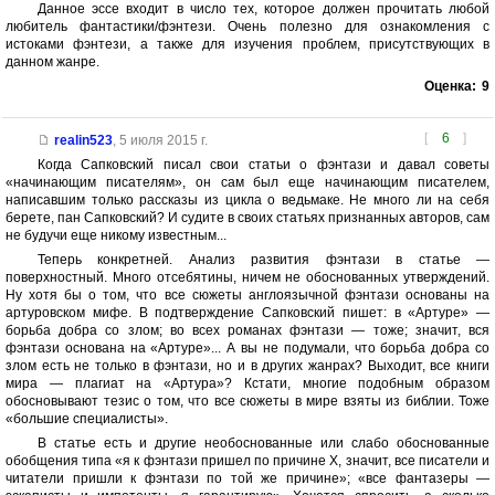
Данное эссе входит в число тех, которое должен прочитать любой
любитель фантастики/фэнтези. Очень полезно для ознакомления с
истоками фэнтези, а также для изучения проблем, присутствующих в
данном жанре.
Оценка:
9
[
6
]
realin523
,
5 июля 2015 г.
Когда Сапковский писал свои статьи о фэнтази и давал советы
«начинающим писателям», он сам был еще начинающим писателем,
написавшим только рассказы из цикла о ведьмаке. Не много ли на себя
берете, пан Сапковский? И судите в своих статьях признанных авторов, сам
не будучи еще никому известным...
Теперь конкретней. Анализ развития фэнтази в статье —
поверхностный. Много отсебятины, ничем не обоснованных утверждений.
Ну хотя бы о том, что все сюжеты англоязычной фэнтази основаны на
артуровском мифе. В подтверждение Сапковский пишет: в «Артуре» —
борьба добра со злом; во всех романах фэнтази — тоже; значит, вся
фэнтази основана на «Артуре»... А вы не подумали, что борьба добра со
злом есть не только в фэнтази, но и в других жанрах? Выходит, все книги
мира — плагиат на «Артура»? Кстати, многие подобным образом
обосновывают тезис о том, что все сюжеты в мире взяты из библии. Тоже
«большие специалисты».
В статье есть и другие необоснованные или слабо обоснованные
обобщения типа «я к фэнтази пришел по причине Х, значит, все писатели и
читатели пришли к фэнтази по той же причине»; «все фантазеры —