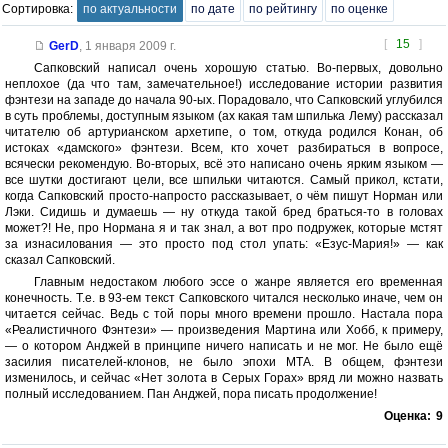
Сортировка:
по актуальности
по дате
по рейтингу
по оценке
[
15
]
GerD
,
1 января 2009 г.
Сапковский написал очень хорошую статью. Во-первых, довольно
неплохое (да что там, замечательное!) исследование истории развития
фэнтези на западе до начала 90-ых. Порадовало, что Сапковский углубился
в суть проблемы, доступным языком (ах какая там шпилька Лему) рассказал
читателю об артурианском архетипе, о том, откуда родился Конан, об
истоках «дамского» фэнтези. Всем, кто хочет разбираться в вопросе,
всячески рекомендую. Во-вторых, всё это написано очень ярким языком —
все шутки достигают цели, все шпильки читаются. Самый прикол, кстати,
когда Сапковский просто-напросто рассказывает, о чём пишут Норман или
Лэки. Сидишь и думаешь — ну откуда такой бред браться-то в головах
может?! Не, про Нормана я и так знал, а вот про подружек, которые мстят
за изнасилования — это просто под стол упать: «Езус-Мария!» — как
сказал Сапковский.
Главным недостаком любого эссе о жанре является его временная
конечность. Т.е. в 93-ем текст Сапковского читался несколько иначе, чем он
читается сейчас. Ведь с той поры много времени прошло. Настала пора
«Реалистичного Фэнтези» — произведения Мартина или Хобб, к примеру,
— о котором Анджей в принципе ничего написать и не мог. Не было ещё
засилия писателей-клонов, не было эпохи МТА. В общем, фэнтези
изменилось, и сейчас «Нет золота в Серых Горах» вряд ли можно назвать
полный исследованием. Пан Анджей, пора писать продолжение!
Оценка:
9