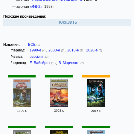
— журнал
«ФД-2»
, 1997 г.
Похожие произведения:
показать
Издания:
ВСЕ
(13)
/период:
1990-е
,
2000-е
,
2010-е
,
2020-е
(4)
(1)
(3)
(5)
/языки:
русский
(13)
/перевод:
Е. Вайсброт
,
В. Марченко
(11)
(2)
2002 г.
1999 г.
2015 г.