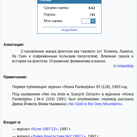
Рейтинг
Средняя оценка:
8.62
Оценок:
745
Моя оценка:
-
подробнее
Аннотация:
Становление жанра фэнтези как такового (от Толкина, Льюиса,
Ле Гуин к современным польским писателям). Влияние сказок и
истории на фэнтези. Отражение феминизма в книгах.
©
Antarktida
Примечание:
Первая публикация: журнал «Nowa Fantastyka» 05 (128), 1993 год.
Под названием «Nie ma zlota w Szarych Górach» в журнале «Nowa
Fantastyka» (№4 (103) 1991) был опубликован перевод рассказа
Джека Йовила (Кима Ньюмана)
«No Gold in the Grey Mountains»
.
Входит в:
— журнал
«Если 1997'12»
, 1997 г.
— журнал
«Лавка фантастики №2 1997 г.»
, 1997 г.