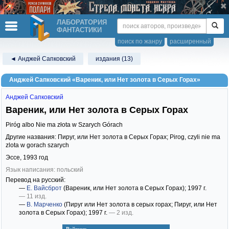
ЛАБОРАТОРИЯ
ФАНТАСТИКИ
поиск по жанру
расширенный
◄ Анджей Сапковский
издания (13)
Анджей Сапковский «Вареник, или Нет золота в Серых Горах»
Анджей Сапковский
Вареник, или Нет золота в Серых Горах
Piróg albo Nie ma złota w Szarych Górach
Другие названия: Пируг, или Нет золота в Серых Горах; Pirog, czyli nie ma
zlota w gorach szarych
Эссе,
1993
год
Язык написания: польский
Перевод на русский:
—
Е. Вайсброт
(Вареник, или Нет золота в Серых Горах)
; 1997 г.
— 11 изд.
—
В. Марченко
(Пируг или Нет золота в серых горах; Пируг, или Нет
золота в Серых Горах)
; 1997 г.
— 2 изд.