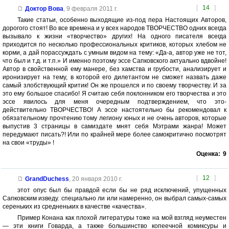
[
14
]
Доктор Вова
,
9 февраля 2011 г.
Такие статьи, особенно выходящие из-под пера Настоящих Авторов,
дорогого стоят! Во все времена и у всех народов ТВОРЧЕСТВО одних всегда
вызывало к жизни «творчество» других! На одного писателя всегда
приходится по несколько профессиональных критиков, которых хлебом не
корми, а дай порассуждать с умным видом на тему: «Да-а, автор уже не тот,
что был и т.д. и т.п.» И именно поэтому эссе Сапковского актуально вдвойне!
Автор в свойственной ему манере, без хамства и грубости, анализирует и
иронизирует на тему, в которой его дилетантом не сможет назвать даже
самый злобствующий критик! Он же прошелся и по своему творчеству. И за
это ему большое спасибо! Я считаю себя поклонником его творчества и это
эссе явилось для меня очередным подтверждением, что это-
действительно ТВОРЧЕСТВО! А эссе настоятельно бы рекомендовал к
обязательному прочтению тому легиону юных и не очень авторов, которые
выпустив 3 страницы в самиздате мнят себя Мэтрами жанра! Может
передумают писать?! Или по крайней мере более самокритично посмотрят
на свои «труды» !
Оценка:
9
[
12
]
GrandDuchess
,
20 января 2010 г.
этот опус был бы правдой если бы не ряд исключений, упущенных
Сапковским изведу. специально ли или намеренно, он выбрал самых-самых
сереньких из средненьких в качестве «качества».
Пример Конана как плохой литературы тоже на мой взгляд неуместен
— эти книги Говарда, a также большинство копеечной комиксуры и