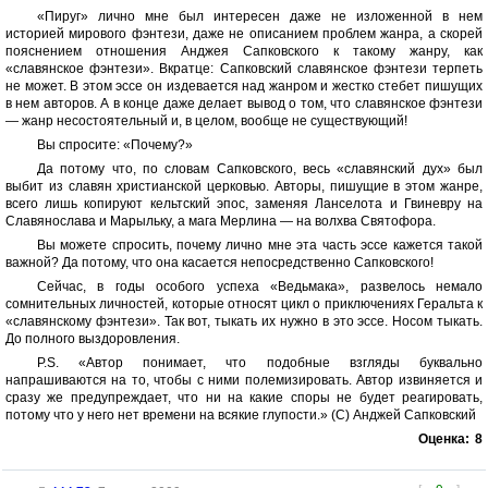
«Пируг» лично мне был интересен даже не изложенной в нем
историей мирового фэнтези, даже не описанием проблем жанра, а скорей
пояснением отношения Анджея Сапковского к такому жанру, как
«славянское фэнтези». Вкратце: Сапковский славянское фэнтези терпеть
не может. В этом эссе он издевается над жанром и жестко стебет пишущих
в нем авторов. А в конце даже делает вывод о том, что славянское фэнтези
— жанр несостоятельный и, в целом, вообще не существующий!
Вы спросите: «Почему?»
Да потому что, по словам Сапковского, весь «славянский дух» был
выбит из славян христианской церковью. Авторы, пишущие в этом жанре,
всего лишь копируют кельтский эпос, заменяя Ланселота и Гвиневру на
Славянослава и Марыльку, а мага Мерлина — на волхва Святофора.
Вы можете спросить, почему лично мне эта часть эссе кажется такой
важной? Да потому, что она касается непосредственно Сапковского!
Сейчас, в годы особого успеха «Ведьмака», развелось немало
сомнительных личностей, которые относят цикл о приключениях Геральта к
«славянскому фэнтези». Так вот, тыкать их нужно в это эссе. Носом тыкать.
До полного выздоровления.
P.S. «Автор понимает, что подобные взгляды буквально
напрашиваются на то, чтобы с ними полемизировать. Автор извиняется и
сразу же предупреждает, что ни на какие споры не будет реагировать,
потому что у него нет времени на всякие глупости.» (С) Анджей Сапковский
Оценка:
8