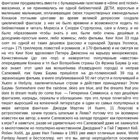
фантазии продавались вместе с бульварными газетками в «dime and nickel»
магазинах, и не принимались ни одной библиотекой. ДЕТИ, взрослые и
маленькие мальчишки, оплачивающие своих тошнотворных еженедельных
Конанов потными центами во время великой депрессии создали
циклический фантази. у них не было времени и возможности ходить по
библиотекам и читать Морисса и Снорри Стурлусона, саги и Алису, и не
было образования чтобы знать о них. были либо очень дешёвые и
доходчиво-простые книги, либо комиксы, либо фильмы. Кинг Конг 33 года
снят по одной из таких дешевок (рассказ и сценарий Эдгара Уоллеса,
«отца» 175 триллеров, повестей и романов , и 170 фильмов) и не смотря ни
на что Кинг Конг вдохновил Питера Джексона на карьеру кинoрежисера.
Качественным (до сих пор) и невероятно популярным «квестом»
опередившим Конана и тп был Волшебник страны Оз Фрэнка Баума (у нас
все знают этот цикл как волшебника Изумрудного города) и неправ
Сапковкий, пик бума Баума пришёлся на до-толкиенский 39 год и
экранизацию фильма. в книге опубликованной 50 лет спустя и получившей и
Хьюго и Небулу, заключительные строки и действия принадлежат Элли
Баума- Somewhere over the rainbow, skies are blue, and the dreams that you
dare to dream really do come true. — Гипериона Симмонса. а про дешёвую
фантазию, награды, сериалы и обогащение- про это лучше почитайте что
пишет выросший на копеечной литературе и один из самых популярных в
мире авторов фантази- Джордж Мартин (4 Хьюго, 11 Локусов) в
ретроспективе. зачем пускать шпильки в Лема? потому что он всемирно
известен как автор, а книги Сапковского на западе продают как приложение
к игре? и заметьте, разве не удивительно что Сапковский даже не заикнулся
о многотомном но популярно-качественном Джордане? а Гай Гэвриел Кей,
Робин Хобб, да даже Нил Геиман в 1993 уже имел отличные книги, World
Fantasy Award и бестселлер. нет что вы, автор неуподобится основному