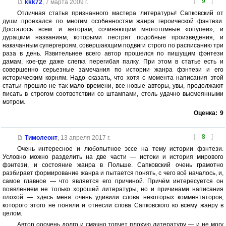
[
9
]
kkk72
,
7 марта 2009 г.
Отличная статья признанного мастера литературы! Сапковский от
души проехался по многим особенностям жанра героической фэнтези.
Досталось всем: и авторам, сочиняющим многотомные «опупеи», и
дурацким названиям, которыми пестрят подобные произведения, и
накачанным супергероям, совершающим подвиги строго по расписанию три
раза в день. Язвительнее всего автор прошелся по пишущим фэнтези
дамам, кое-где даже слегка перегибая палку. При этом в статье есть и
совершенно серьезные замечания по истории жанра фэнтези и его
историческим корням. Надо сказать, что хотя с момента написания этой
статьи прошло не так мало времени, все новые авторы, увы, продолжают
писать в строгом соответствии со штампами, столь удачно высмеянными
мэтром.
Оценка:
9
[
8
]
Тимолеонт
,
13 апреля 2017 г.
Очень интересное и любопытное эссе на тему истории фэнтези.
Условно можно разделить на две части — истоки и история мирового
фэнтези, и состояние жанра в Польше. Сапковский очень грамотно
разбирает формирование жанра и пытается понять, с чего всё началось, и,
самое главное — что является его причиной. Причём интересуется он
появлением не только хорошей литературы, но и причинами написания
плохой — здесь меня очень удивили слова некоторых комментаторов,
которого этого не поняли и отнесли слова Сапковского ко всему жанру в
целом.
Автор ооочень долго и смачно топчет плохую литературу — и не могу