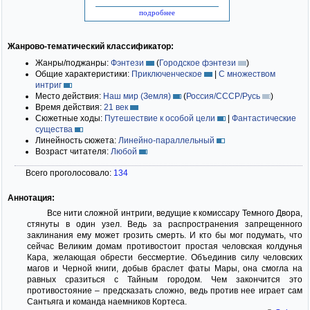
подробнее
Жанрово-тематический классификатор:
Жанры/поджанры:
Фэнтези
(
Городское фэнтези
)
Общие характеристики:
Приключенческое
|
С множеством
интриг
Место действия:
Наш мир (Земля)
(
Россия/СССР/Русь
)
Время действия:
21 век
Сюжетные ходы:
Путешествие к особой цели
|
Фантастические
существа
Линейность сюжета:
Линейно-параллельный
Возраст читателя:
Любой
Всего проголосовало:
134
Аннотация:
Все нити сложной интриги, ведущие к комиссару Темного Двора,
стянуты в один узел. Ведь за распространения запрещенного
заклинания ему может грозить смерть. И кто бы мог подумать, что
сейчас Великим домам противостоит простая человская колдунья
Кара, желающая обрести бессмертие. Объединив силу человских
магов и Черной книги, добыв браслет фаты Мары, она смогла на
равных сразиться с Тайным городом. Чем закончится это
противостояние – предсказать сложно, ведь против нее играет сам
Сантьяга и команда наемников Кортеса.