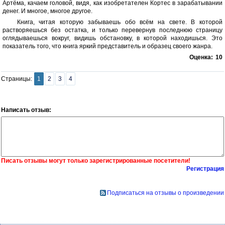
Артёма, качаем головой, видя, как изобретателен Кортес в зарабатывании
денег. И многое, многое другое.
Книга, читая которую забываешь обо всём на свете. В которой
растворяешься без остатка, и только перевернув последнюю страницу
оглядываешься вокруг, видишь обстановку, в которой находишься. Это
показатель того, что книга яркий представитель и образец своего жанра.
Оценка:
10
Страницы:
1
2
3
4
Написать отзыв:
Писать отзывы могут только зарегистрированные посетители!
Регистрация
Подписаться на отзывы о произведении