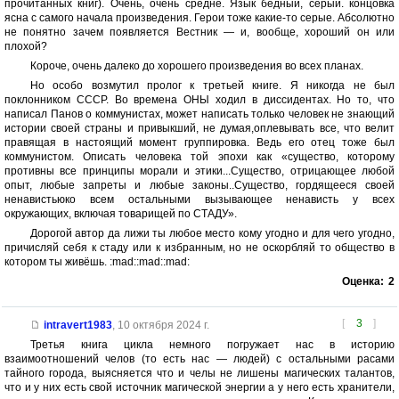
прочитанных книг). Очень, очень средне. Язык бедный, серый. концовка
ясна с самого начала произведения. Герои тоже какие-то серые. Абсолютно
не понятно зачем появляется Вестник — и, вообще, хороший он или
плохой?
Короче, очень далеко до хорошего произведения во всех планах.
Но особо возмутил пролог к третьей книге. Я никогда не был
поклонником СССР. Во времена ОНЫ ходил в диссидентах. Но то, что
написал Панов о коммунистах, может написать только человек не знающий
истории своей страны и привыкший, не думая,оплевывать все, что велит
правящая в настоящий момент группировка. Ведь его отец тоже был
коммунистом. Описать человека той эпохи как «существо, которому
противны все принципы морали и этики...Существо, отрицающее любой
опыт, любые запреты и любые законы..Существо, гордящееся своей
ненавистьюко всем остальными вызывающее ненависть у всех
окружающих, включая товарищей по СТАДУ».
Дорогой автор да лижи ты любое место кому угодно и для чего угодно,
причисляй себя к стаду или к избранным, но не оскорбляй то общество в
котором ты живёшь. :mad::mad::mad:
Оценка:
2
[
3
]
intravert1983
,
10 октября 2024 г.
Третья книга цикла немного погружает нас в историю
взаимоотношений челов (то есть нас — людей) с остальными расами
тайного города, выясняется что и челы не лишены магических талантов,
что и у них есть свой источник магической энергии а у него есть хранители,