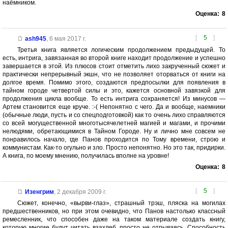
наёмником.
Оценка:
8
[
5
]
ash945
,
6 мая 2017 г.
Третья книга является логическим продолжением предыдущей. То
есть, интрига, завязанная во второй книге находит продолжение и успешно
завершается в этой. Из плюсов стоит отметить лихо закрученный сюжет и
практически непрерывный экшн, что не позволяет оторваться от книги на
долгое время. Помимо этого, создаются предпосылки для появления в
тайном городе четвертой силы и это, кажется основной завязкой для
продолжения цикла вообще. То есть интрига сохраняется! Из минусов —
Артем становится еще круче. :-( Непонятно с чего. Да и вообще, наемники
(обычные люди, пусть и со спецподготовкой) как то очень лихо справляются
со всей могущественной многотысячелетней магией и магами, и прочими
нелюдями, обретающимися в Тайном Городе. Ну и лично мне совсем не
понравилось начало, где Панов проходится по Тому времени, строю и
коммунистам. Как-то огульно и зло. Просто непонятно. Но это так, придирки.
А книга, по моему мнению, получилась вполне на уровне!
Оценка:
8
[
5
]
Изенгрим
,
2 декабря 2009 г.
Сюжет, конечно, «вырви-глаз», страшный трэш, пляска на могилах
предшественников, но при этом очевидно, что Панов настолько классный
ремесленник, что способен даже на таком материале создать книгу,
которую многие будут читать взахлеб, просто не отрываясь. Способность