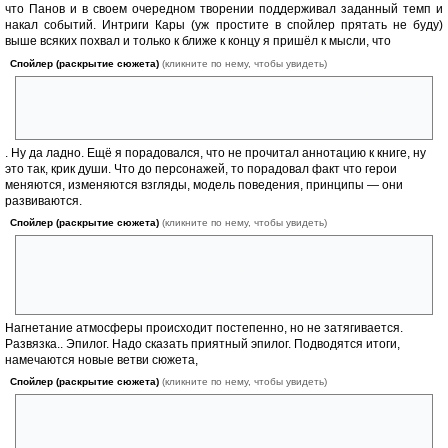
что Панов и в своем очередном творении поддерживал заданный темп и
накал событий. Интриги Кары (уж простите в спойлер прятать не буду)
выше всяких похвал и только к ближе к концу я пришёл к мысли, что
Спойлер (раскрытие сюжета)
(кликните по нему, чтобы увидеть)
этому персонажу нет места в следующей истории. Она очень сильно
наследила. И убить её — это как раз один из выходов сложившийся
ситуации
. Ну да ладно. Ещё я порадовался, что не прочитал аннотацию к книге, ну
это так, крик души. Что до персонажей, то порадовал факт что герои
меняются, изменяются взгляды, модель поведения, принципы — они
развиваются.
Спойлер (раскрытие сюжета)
(кликните по нему, чтобы увидеть)
Тот же Кортес довольно жестко поговорил с Сантьягой в лесу. И был
полон решимости оставить Черную Книгу своей Семье(!) . В
следующий за этом действом монолог Комиссара был наполнен
восхищением к челам.
Нагнетание атмосферы происходит постепенно, но не затягивается.
Развязка.. Эпилог. Надо сказать приятный эпилог. Подводятся итоги,
намечаются новые ветви сюжета,
Спойлер (раскрытие сюжета)
(кликните по нему, чтобы увидеть)
Ларису в ближайших книгах вряд ли увидим, ей надо накопить
силушку богатырскую. Хм, а может и увидим, не даром она одарённая
такая выродилась.