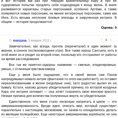
и вот история как раз про текущую хранительницу Кару и про ее
судорожные попытки продлить себе подходящую к концу жизнь. В книге
развиваются характеры старых персонажей, особенно Артёма, а также
появляются новые персонажи, не менее интересные персонажи, такие как
Инга. Есть весьма неплохие боевые эпизоды и закрученная интрига. В
общем — история продолжается!
Оценка:
9
[
8
]
manzana
,
3 января 2011 г.
Замечательно, как всегда, прочла (перечитала!) в один момент (а
вернее, в сонное посленовогоднее утро). Все также хорош Сантьяга, хоть в
этой книги он и уходит на второй план, поскольку его отстраняют от работы
на время расследования.
Все так же приятно-задорны наемники — смелые, хладнокровные,
умные, с отличным чувством юмора.
Еще у меня было ощущение, что в своей жизни сам Панов
напридумывал немало интриг (фантазия-то огого как работает!), но оставил
нереализованными в жизни (недобрые они), зато радостно вылил их на
бумагу. Кстати, нахожу дольно убедительной причину, по которой колдунья
Кара эти интриги затевает — она хочет сохранить свою женскую красоту.
Низкая причина для количества полученных жертв, но убедительная.
Единственное, что меня стало несколько напрягать в цикле — это
американизированность. Вроде идея, описать мир, который существует
параллельно с настоящим, московским, но зачем-то понадобилось делать
из милиции полицейских. Еще некоторые американизмы корябнули, но они