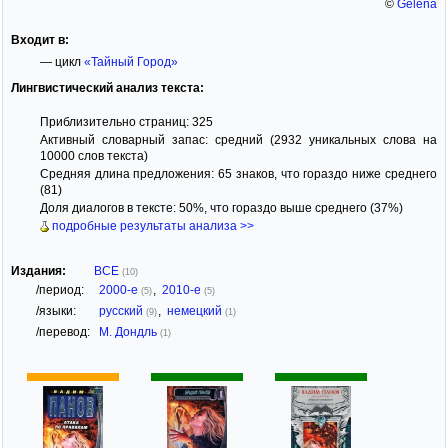
©
Gelena
Входит в:
— цикл
«Тайный Город»
Лингвистический анализ текста:
Приблизительно страниц: 325
Активный словарный запас: средний (2932 уникальных слова на
10000 слов текста)
Средняя длина предложения: 65 знаков, что гораздо ниже среднего
(81)
Доля диалогов в тексте: 50%, что гораздо выше среднего (37%)
подробные результаты анализа >>
Издания:
ВСЕ
(10)
/период:
2000-е
,
2010-е
(5)
(5)
/языки:
русский
,
немецкий
(9)
(1)
/перевод:
М. Дондль
(1)