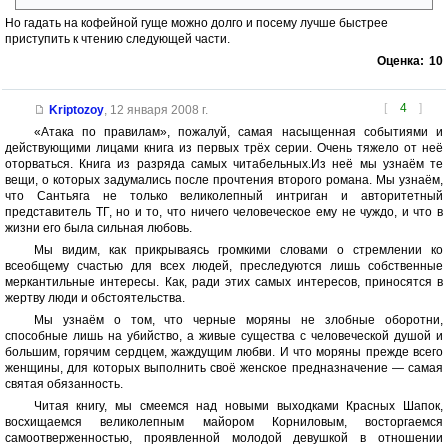
Но гадать на кофейной гуще можно долго и посему лучше быстрее
приступить к чтению следующей части.
Оценка:
10
[
4
]
Kriptozoy
,
12 января 2008 г.
«Атака по правилам», пожалуй, самая насыщенная событиями и
действующими лицами книга из первых трёх серии. Очень тяжело от неё
оторваться. Книга из разряда самых читабельных.Из неё мы узнаём те
вещи, о которых задумались после прочтения второго романа. Мы узнаём,
что Сантьяга не только великолепный интриган и авторитетный
представитель ТГ, но и то, что ничего человеческое ему не чуждо, и что в
жизни его была сильная любовь.
Мы видим, как прикрываясь громкими словами о стремлении ко
всеобщему счастью для всех людей, преследуются лишь собственные
меркантильные интересы. Как, ради этих самых интересов, приносятся в
жертву люди и обстоятельства.
Мы узнаём о том, что черные моряны не злобные оборотни,
способные лишь на убийство, а живые существа с человеческой душой и
большим, горячим сердцем, жаждущим любви. И что моряны прежде всего
женщины, для которых выполнить своё женское предназначение — самая
святая обязанность.
Читая книгу, мы смеемся над новыми выходками Красных Шапок,
восхищаемся великолепным майором Корниловым, восторгаемся
самоотверженностью, проявленной молодой девушкой в отношении