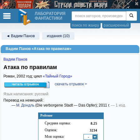
ЛАБОРАТОРИЯ
ФАНТАСТИКИ
поиск по жанру
расширенный
◄ Вадим Панов
издания (10)
Вадим Панов «Атака по правилам»
Вадим Панов
Атака по правилам
Роман,
2002
год; цикл
«Тайный Город»
скачать отрывок >
читать отрывок
Язык написания: русский
Перевод на немецкий:
—
М. Дондль
(Die verborgene Stadt — Das Opfer)
; 2011 г.
— 1 изд.
Рейтинг
Средняя оценка:
8.25
Оценок:
3234
Моя оценка:
-