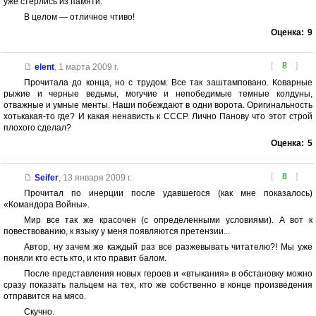
уже стерлись из памяти.
В целом — отличное чтиво!
Оценка:
9
[
8
]
elent
,
1 марта 2009 г.
Прочитала до конца, но с трудом. Все так заштамповано. Коварные
рыжие и черные ведьмы, могучие и непобедимые темные колдуны,
отважные и умные менты. Наши побеждают в одни ворота. Оригинальность
хотькакая-то где? И какая ненависть к СССР. Лично Панову что этот строй
плохого сделал?
Оценка:
5
[
8
]
Seifer
,
13 января 2009 г.
Прочитал по инерции после удавшегося (как мне показалось)
«Командора Войны».
Мир все так же красочен (с определенными условиями). А вот к
повествованию, к языку у меня появляются претензии...
Автор, ну зачем же каждый раз все разжевывать читателю?! Мы уже
поняли кто есть кто, и кто правит балом.
После представления новых героев и «втыкания» в обстановку можно
сразу показать пальцем на тех, кто же собственно в конце произведения
отправится на мясо.
Скучно.