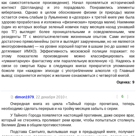
как самостоятельное произведение). Начал проявляться исторический
контекст (Шотландец) и это порадовало. Понравились элементы
киберпанка. Однако в целом обоснование физики (и природы) магии
остается очень слабым (у Лукьяненко в «дозорах» к третей книге уже была
здорово проработана и изложена «физическая» природа магии). Наемники
(один из которых вообще зеленый новичок пару месяцев назад узнавший
про ТГ) выглядят более проницательными и осведомленными, чем
резиденты ТГ с многотысячелетним жизненным опытом. Сами интриги
достаточно прямолинейны (хотя и выглядят закрученными, но не являются
многоуровневыми) — на уровне хорошей партии в шашки (но до шахмат не
дотягивают ИМХО). Эффективность московской полиции поражает: по
этому показателю произведение можно классифицировать как
«гуманитарную» фантастику или параллельную вселенную =)). Надеюсь в
связи со смертью Кары в следующих книгах прекратится упоминание
божоле при «каждом» эпизоде с употреблением алкоголя =)) Главный
вывод: сохраняется интерес и желание ознакомиться с четвертой книгой.
Оценка:
9
[
6
]
dimon1979
,
22 декабря 2010 г.
Очередная книга из цикла «Тайный город» прочитана, теперь
необходимо сделать перерыв и на тройку месяцев забыть о серии.
У Тайного Города появляется настоящий противник, даже скорее враг,
который не стесняясь проливает реки крови, чтобы попытаться столкнуть
Великие Дома в общем противостоянии.
Подстава Сантьяго, выплывшая еще в предыдущей книге, получает