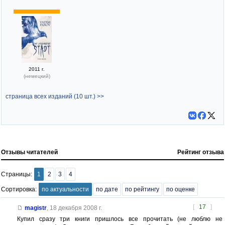
2011 г.
(немецкий)
страница всех изданий (10 шт.) >>
Отзывы читателей
Рейтинг отзыва
Страницы:
1
2
3
4
Сортировка:
по актуальности
по дате
по рейтингу
по оценке
[
17
]
magistr
,
18 декабря 2008 г.
Купил сразу три книги пришлось все прочитать (не люблю не