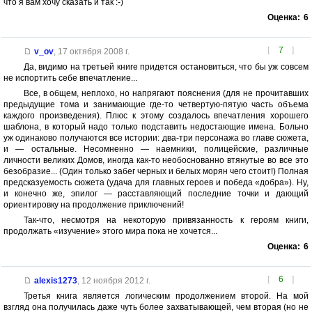
что я вам хочу сказать и так :-)
Оценка:
6
[
7
]
v_ov
,
17 октября 2008 г.
Да, видимо на третьей книге придется остановиться, что бы уж совсем
не испортить себе впечатление...
Все, в общем, неплохо, но напрягают пояснения (для не прочитавших
предыдущие тома и занимающие где-то четвертую-пятую часть объема
каждого произведения). Плюс к этому создалось впечатления хорошего
шаблона, в который надо только подставить недостающие имена. Больно
уж одинаково получаются все истории: два-три персонажа во главе сюжета,
и — остальные. Несомненно — наемники, полицейские, различные
личности великих Домов, иногда как-то необоснованно втянутые во все это
безобразие... (Один только забег черных и белых морян чего стоит!) Полная
предсказуемость сюжета (удача для главных героев и победа «добра»). Ну,
и конечно же, эпилог — расставляющий последние точки и дающий
ориентировку на продолжение приключений!
Так-что, несмотря на некоторую привязанность к героям книги,
продолжать «изучение» этого мира пока не хочется...
Оценка:
6
[
6
]
alexis1273
,
12 ноября 2012 г.
Третья книга является логическим продолжением второй. На мой
взгляд она получилась даже чуть более захватывающей, чем вторая (но не