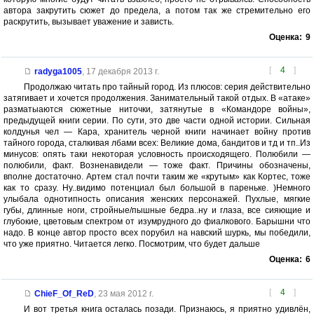
автора закрутить сюжет до предела, а потом так же стремительно его
раскрутить, вызывает уважение и зависть.
Оценка:
9
[
4
]
radyga1005
,
17 декабря 2013 г.
Продолжаю читать про тайный город. Из плюсов: серия действительно
затягивает и хочется продолжения. Занимательный такой отдых. В «атаке»
разматыаются сюжетные ниточки, затянутые в «Командоре войны»,
предыдущей книги серии. По сути, это две части одной истории. Сильная
колдунья чел — Кара, хранитель черной книги начинает войну против
тайного города, сталкивая лбами всех: Великие дома, бандитов и тд и тп..Из
минусов: опять таки некоторая условность происходящего. Полюбили —
полюбили, факт. Возненавидели — тоже факт. Причины обозначены,
вполне достаточно. Артем стал почти таким же «крутым» как Кортес, тоже
как то сразу. Ну..видимо потенциал был большой в пареньке. )Немного
улыбала однотипность описания женских персонажей. Пухлые, мягкие
губы, длинные ноги, стройные/пышные бедра..ну и глаза, все сияющие и
глубокие, цветовым спектром от изумрудного до фиалкового. Барышни что
надо. В конце автор просто всех порубил на навский шуркь, мы победили,
что уже приятно. Читается легко. Посмотрим, что будет дальше
Оценка:
6
[
4
]
ChieF_Of_ReD
,
23 мая 2012 г.
И вот третья книга осталась позади. Признаюсь, я приятно удивлён,