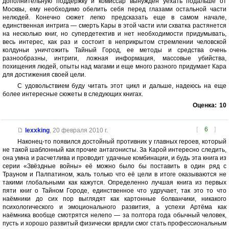
дополнительную поддержку и комиссар вынужден уехать подальше от
Москвы, ему необходимо обелить себя перед глазами остальной части
нелюдей. Конечно сюжет легко предсказать еще в самом начале,
единственная интрига — смерть Кары в этой части или схватка растянется
на несколько книг, но супердетектив и нет необходимости придумывать,
весь интерес, как раз и состоит в неприкрытом стремлении человской
колдуньи уничтожить Тайный Город, ее методы и средства очень
разнообразны, интриги, ложная информация, массовые убийства,
похищения людей, опыты над магами и еще много разного придумает Кара
для достижения своей цели.
С удовольствием буду читать этот цикл и дальше, надеюсь на еще
более интересные сюжеты в следующих книгах.
Оценка:
10
[
6
]
lexxking
,
20 февраля 2010 г.
Наконец-то появился достойный противник у главных героев, который
не такой шаблонный как прочие антагонисты. За Карой интересно следить,
она умна и расчетлива и проводит удачные комбинации, и будь эта книга из
серии «Звёздные войны» её можно было бы поставить в один ряд с
Трауном и Палпатином, жаль только что её цели в итоге оказываются не
такими глобальными как кажутся. Определенно лучшая книга из первых
пяти книг о Тайном Городе, единственное что удручает, так это то что
наёмники до сих пор выглядят как картонные болванчики, никакого
психологического и эмоционального развития, а успехи Артёма как
наёмника вообще смотрятся нелепо — за полтора года обычный человек,
пусть и хорошо развитый физически врядли смог стать профессиональным