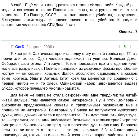
А ещё... Ещё меня в конец разозлил термин «Имперский». Каждый раз,
когда я встречаю в книгах Панова это слова, моя рука сама тянется к
зажигалке... По Панову, СССР — это зло, насилие, убийства, разрушение,
безвкусная архитектура и прочее-прочее, в т.ч. убийство Кеннеди и
заражение человечества СПИДом. :frown:
Оценка:
7
[
8
]
GerD
,
2 апреля 2008 г.
Тех же щей. Фактически, прочитав одну книгу первой тройки про ТГ, вы
прочитали их все. Один человек поднимает на уши все Великие Дома.
Собирает свой отряд. Интригует. Потом приезжают все и в единой куче-
мале всё разруливают. Полить приправой из дежурной фразы про «белый
костюм — он серый», Красных Шапок, абсолютно одинаковых в каждом
томе Кортеса, Яны и Артёма (этот хотя бы меняется по сравнению с
первой книгой — и то хлеб). Одинаковый набор ингридиентов выдаёт
блюдо, которое почему-то многим нравится.
Для меня же книга не стала откровениям. Мне твердили: ты читай-
читай дальше, там начнётся самое интересное. Ну и что? Во-первых,
абсолютно предсказуемые сюжеты с тривильными развязками мне в
принципе не интересны. Во-вторых, у Панова не получаются «движения
духа», лишь движения тела в пространстве. Эти идут туда, эти бегут туда,
те — стреляют, се за ними наблюдают. Возможно, в компьютерной игре это
смотрелось бы неплохо, но вряд ли я порекомендую такую книгу. Впрочем,
если вы читаете этот отзыв — то уже осилили 2-3 тайногородских
произведения, так что вы или со мной несогласны в корне, либо знаете всё,