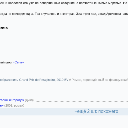
ак, и населяли его уже не совершенные создания, а несчастные живые мёртвые. Но в
когда не приходит одна. Так случилось и в этот раз. Элантрис пал, и над Арелоном нав
арта:
ый цикл
«Сель»
бражения / Grand Prix de l’Imaginaire, 2010 EV
//
Роман, переведённый на французский
твенные города»
(цикл)
йн»
(2009, роман)
+ещё 2 шт. похожего