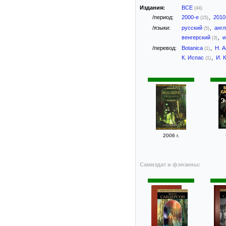
Издания:
ВСЕ
(44)
/период:
2000-е
,
2010
(15)
/языки:
русский
,
анг
(5)
венгерский
,
и
(3)
/перевод:
Botanica
,
Н. 
(1)
К. Испас
,
И. 
(1)
2006 г.
Самиздат и фэнзины: