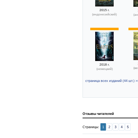
2015 г.
(индонезийский)
(ан
2018 г.
(ве
(немецкий)
страница всех изданий (44 шт.) >
Отзывы читателей
Страницы:
1
2
3
4
5