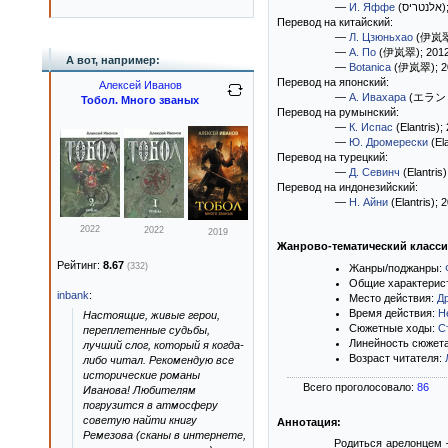
—
И. Яффе
(אלנטריס)
Перевод на китайский:
—
Л. Цзюньхао
(伊岚
—
А. По
(伊岚翠)
; 2012
А вот, например:
—
Botanica
(伊岚翠)
; 
Перевод на японский:
Алексей Иванов
—
А. Ивахара
(エラン
Тобол. Много званых
Перевод на румынский:
—
К. Испас
(Elantris)
;
—
Ю. Дромерески
(Ela
Перевод на турецкий:
—
Д. Севинч
(Elantris)
Перевод на индонезийский:
—
Н. Айни
(Elantris)
; 
2022
2022
2019
Жанрово-тематический класс
Рейтинг:
8.67
(332)
Жанры/поджанры:
Общие характерис
inbank
:
Место действия:
Д
Время действия:
Н
Настоящие, живые герои,
Сюжетные ходы:
С
переплетенные судьбы,
Линейность сюжет
лучший слог, который я когда-
Возраст читателя:
либо читал. Рекомендую все
исторические романы
Всего проголосовало:
86
Иванова! Любителям
погрузится в атмосферу
советую найти книгу
Аннотация:
Ремезова (сканы в интернете,
Родиться арелонцем 