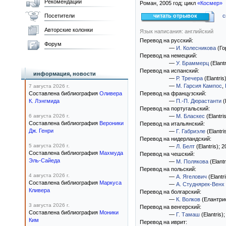
Рекомендации
Роман,
2005
год; цикл
«Космер»
Посетители
читать отрывок
с
Авторские колонки
Язык написания: английский
Перевод на русский:
Форум
—
И. Колесникова
(Го
Перевод на немецкий:
—
У. Браммерц
(Elantr
Перевод на испанский:
информация, новости
—
Р. Тречера
(Elantris
—
М. Гарсия Кампос
,
7 августа 2026 г.
Составлена библиография
Оливера
Перевод на французский:
К. Лэнгмида
—
П.-П. Дюрастанти
(
Перевод на португальский:
6 августа 2026 г.
—
М. Бласкес
(Elantri
Составлена библиография
Вероники
Перевод на итальянский:
Дж. Генри
—
Г. Габриэле
(Elantri
Перевод на нидерландский:
5 августа 2026 г.
—
Л. Белт
(Elantris)
; 2
Составлена библиография
Махмуда
Перевод на чешский:
Эль-Сайеда
—
М. Полякова
(Elantr
Перевод на польский:
4 августа 2026 г.
—
А. Ягелович
(Elantri
Составлена библиография
Маркуса
—
А. Студнярек-Венх
Кливера
Перевод на болгарский:
—
К. Волков
(Елантри
3 августа 2026 г.
Перевод на венгерский:
Составлена библиография
Моники
—
Г. Тамаш
(Elantris)
;
Ким
Перевод на иврит: