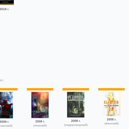
2016 г.
ах:
2006 г.
2006 г.
2006 г.
2006 г.
(японский)
(нидерландский)
(чешский)
спанский)