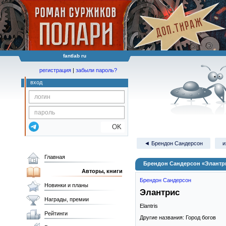
fantlab ru
регистрация
|
забыли пароль?
вход
OK
◄ Брендон Сандерсон
и
Главная
Брендон Сандерсон «Элантр
Авторы, книги
Брендон Сандерсон
Новинки и планы
Элантрис
Награды, премии
Elantris
Рейтинги
Другие названия: Город богов