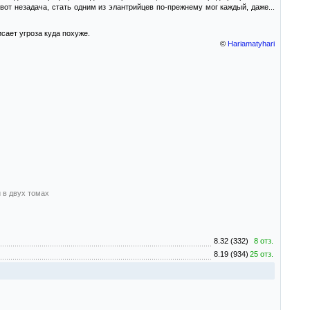
от незадача, стать одним из элантрийцев по-прежнему мог каждый, даже...
исает угроза куда похуже.
©
Hariamatyhari
 в двух томах
8.32 (332)
8 отз.
8.19 (934)
25 отз.