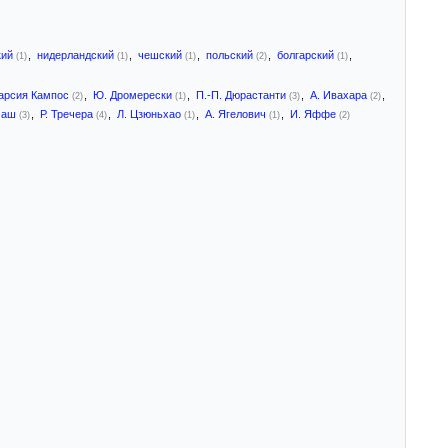
кий
,
нидерландский
,
чешский
,
польский
,
болгарский
,
(1)
(1)
(1)
(2)
(1)
Гарсия Кампос
,
Ю. Дромерески
,
П.-П. Дюрастанти
,
А. Ивахара
,
(2)
(1)
(3)
(2)
амаш
,
Р. Тречера
,
Л. Цзюньхао
,
А. Ягелович
,
И. Яффе
(3)
(4)
(1)
(1)
(2)