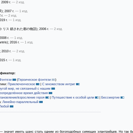
; 2009 г.
— 2 изд.
翠)
; 2007 г.
— 1 изд.
 г.
— 2 изд.
2019 г.
— 1 изд.
トリス 鎖された都の物語)
; 2006 г.
— 2 изд.
 2008 г.
— 1 изд.
ntris)
; 2016 г.
— 1 изд.
; 2010 г.
— 2 изд.
2015 г.
— 1 изд.
ификатор:
Фэнтези
(
Героическое фэнтези
)
тики:
Приключенческое
|
С множеством интриг
ругой мир, не связанный с нашим
еопределённое время действия
тановление/взросление героя
|
Путешествие к особой цели
|
Бессмертие
а:
Линейно-параллельный
Любой
— значит иметь шанс стать одним из богоподобных сияющих элантрийцев. Но так бы