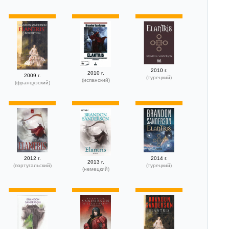
2010 г.
2010 г.
2009 г.
(турецкий)
(испанский)
(французский)
2012 г.
2014 г.
2013 г.
(португальский)
(турецкий)
(немецкий)