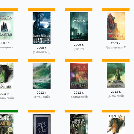
2007 г.
2009 г.
2009 г.
емецкий)
(французский)
2008 г.
(иврит)
(румынский)
2012 г.
2012 г.
2012 г.
2011 г.
(китайский)
(китайский)
(болгарский)
глийский)