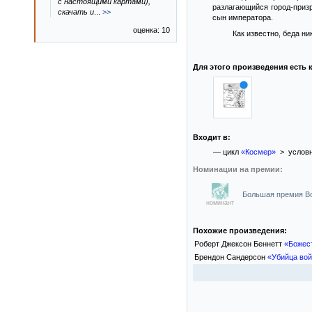
с настоящими картами),
разлагающийся город-призр
скачать и
...
>>
сын императора.
оценка: 10
Как известно, беда ни
Для этого произведения есть к
Входит в:
— цикл
«Космер»
> условн
Номинации на премии:
Большая премия Воо
номинант
Похожие произведения:
Роберт Джексон Беннетт
«Божес
Брендон Сандерсон
«Убийца во