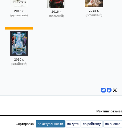
2018 г.
2016 г.
2016 г.
(испанский)
(румынский)
(польский)
2019 г.
(китайский)
Рейтинг отзыва
Сортировка:
по актуальности
по дате
по рейтингу
по оценке