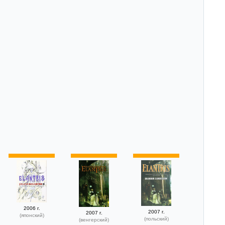
2006 г.
2007 г.
2007 г.
(японский)
(польский)
(венгерский)