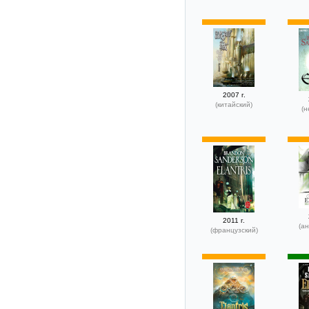
2007 г.
(китайский)
(н
2011 г.
(ан
(французский)