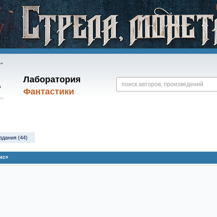
Лаборатория
Фантастики
здания (44)
ис»