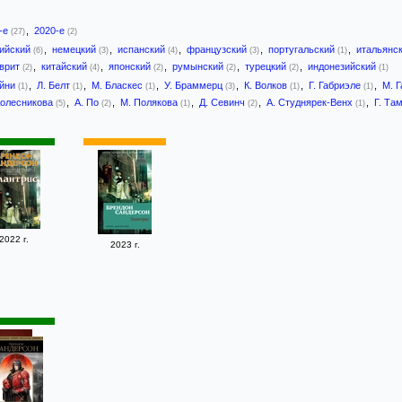
-е
,
2020-е
(27)
(2)
лийский
,
немецкий
,
испанский
,
французский
,
португальский
,
итальянс
(6)
(3)
(4)
(3)
(1)
врит
,
китайский
,
японский
,
румынский
,
турецкий
,
индонезийский
(2)
(4)
(2)
(2)
(2)
(1)
Айни
,
Л. Белт
,
М. Бласкес
,
У. Браммерц
,
К. Волков
,
Г. Габриэле
,
М. 
(1)
(1)
(1)
(3)
(1)
(1)
Колесникова
,
А. По
,
М. Полякова
,
Д. Севинч
,
А. Студнярек-Венх
,
Г. Т
(5)
(2)
(1)
(2)
(1)
2022 г.
2023 г.