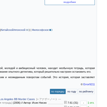
подробнее
(
Китайской/японской
)
|
Философское
ой, молодой и амбициозный человек, находит необычную тетрадь, которая
имание опытного детектива, который решительно настроен остановить его.
ским и неожиданным поворотам событий. Это история, которая заставляет
©
Error9211
по порядку
по году
по рейтингу
 Los Angeles BB Murder Cases
[= アナザーノート —
 тетрадь]
(2006)
//
Автор: Исин Нисио
7.61 (31)
-
1 отз.