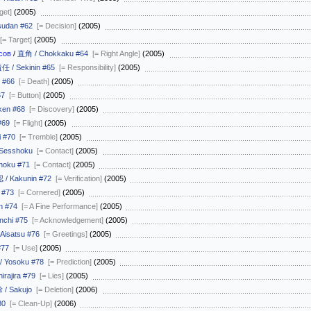
get]
(2005)
sudan #62
[= Decision]
(2005)
[= Target]
(2005)
сов
/
直角 / Chokkaku #64
[= Right Angle]
(2005)
任 / Sekinin #65
[= Responsibility]
(2005)
 #66
[= Death]
(2005)
67
[= Button]
(2005)
en #68
[= Discovery]
(2005)
#69
[= Flight]
(2005)
i #70
[= Tremble]
(2005)
Sesshoku
[= Contact]
(2005)
hoku #71
[= Contact]
(2005)
 / Kakunin #72
[= Verification]
(2005)
 #73
[= Cornered]
(2005)
n #74
[= A Fine Performance]
(2005)
nchi #75
[= Acknowledgement]
(2005)
Aisatsu #76
[= Greetings]
(2005)
#77
[= Use]
(2005)
 Yosoku #78
[= Prediction]
(2005)
irajira #79
[= Lies]
(2005)
/ Sakujo
[= Deletion]
(2006)
80
[= Clean-Up]
(2006)