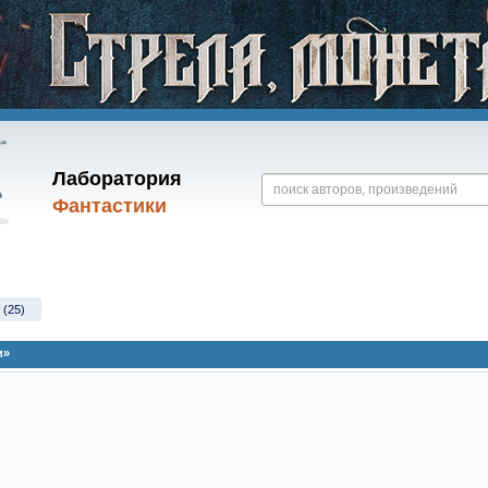
Лаборатория
Фантастики
 (25)
и»