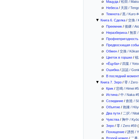
Мацуда
/
松田 / Mats
Небеса
/
天国 / Tengo
Темнота
/
黒 / Kuro #
Книга 6. Сделка
/
交換 / 
Преемник
/
後継 / Ato
Неразбериха
/
無茶 /
Профнепригодность
Предвосхищая собы
Обмен
/
交換 / Kōkan
Цветок в горшке
/
植木
«Ёцуба»
/
四葉 / Yots
Ошибка
/
誤認 / Goni
В последний момент
Книга 7. Зеро
/
零 / Zero
Крик
/
悲鳴 / Himei #5
Истина
/
中 / Naka #
Созидание
/
創造 / Sō
Объятие
/
抱擁 / Hōy
Два пути
/
二択 / Nita
Чувства
/
胸中 / Kyōc
Зеро
/
零 / Zero #59
(
Похищение
/
誘拐 / Y
Второй номер
/
二番 /