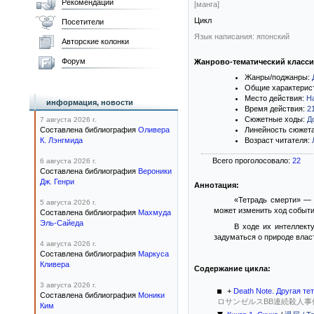
Рекомендации
[манга]
Цикл
Посетители
Язык написания: японский
Авторские колонки
Форум
Жанрово-тематический класс
Жанры/поджанры:
Общие характерис
Место действия:
Н
информация, новости
Время действия:
2
Сюжетные ходы:
Д
7 августа 2026 г.
Составлена библиография
Оливера
Линейность сюжет
К. Лэнгмида
Возраст читателя:
Всего проголосовало:
22
6 августа 2026 г.
Составлена библиография
Вероники
Дж. Генри
Аннотация:
«Тетрадь смерти» — 
5 августа 2026 г.
может изменить ход событи
Составлена библиография
Махмуда
Эль-Сайеда
В ходе их интеллект
задуматься о природе влас
4 августа 2026 г.
Составлена библиография
Маркуса
Кливера
Содержание цикла:
3 августа 2026 г.
+
Death Note. Другая те
Составлена библиография
Моники
ロサンゼルスBB連続殺人事件 / Death n
Ким