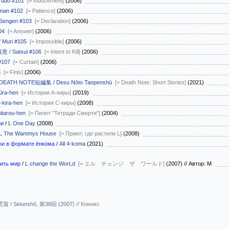
ūdō #101
[= Inducement]
(2006)
man #102
[= Patience]
(2006)
Sengen #103
[= Declaration]
(2006)
04
[= Answer]
(2006)
 Muri #105
[= Impossible]
(2006)
意 / Satsui #106
[= Intent to Kill]
(2006)
#107
[= Curtain]
(2006)
8
[= Finis]
(2006)
DEATH NOTE短編集 / Desu Nōto Tanpenshū
[= Death Note: Short Stories]
(2021)
ira-hen
[= История А-киры]
(2019)
kira-hen
[= История С-киры]
(2008)
itarou-hen
[= Пилот "Тетради Смерти"]
(2004)
ни
/
L One Day
(2008)
L The Wammys House
[= Приют, где растили L]
(2008)
вки в формате ёнкома
/
All 4-koma
(2021)
нить мир
/
L change the WorLd
[= エル チェンジ ザ ワールド]
(2007)
//
Автор: М
雲賞 / Seiunshō, 第38回 (2007)
//
Комикс