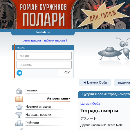
fantlab ru
регистрация
|
забыли пароль?
вход
OK
◄ Цугуми Ооба
издания
Главная
Цугуми Ооба «Тетрадь смерт
Авторы, книги
Цугуми Ооба
Новинки и планы
Тетрадь смерти
Награды, премии
デスノート
Рейтинги
Другие названия: Death Note