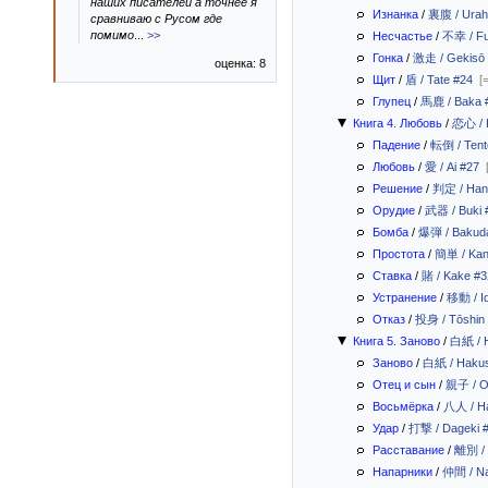
наших писателей а точнее я
Изнанка
/
裏腹 / Urah
сравниваю с Русом где
помимо
...
>>
Несчастье
/
不幸 / Fu
Гонка
/
激走 / Gekisō
оценка: 8
Щит
/
盾 / Tate #24
[
Глупец
/
馬鹿 / Baka 
Книга 4. Любовь
/
恋心 / 
Падение
/
転倒 / Tent
Любовь
/
愛 / Ai #27
Решение
/
判定 / Hant
Орудие
/
武器 / Buki 
Бомба
/
爆弾 / Bakud
Простота
/
簡単 / Kan
Ставка
/
賭 / Kake #3
Устранение
/
移動 / I
Отказ
/
投身 / Tōshin
Книга 5. Заново
/
白紙 / 
Заново
/
白紙 / Hakus
Отец и сын
/
親子 / O
Восьмёрка
/
八人 / Ha
Удар
/
打撃 / Dageki 
Расставание
/
離別 / 
Напарники
/
仲間 / N