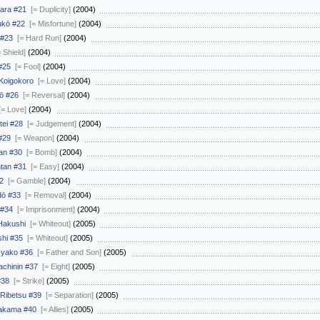
ara #21
[= Duplicity]
(2004)
kō #22
[= Misfortune]
(2004)
 #23
[= Hard Run]
(2004)
= Shield]
(2004)
#25
[= Fool]
(2004)
Koigokoro
[= Love]
(2004)
ō #26
[= Reversal]
(2004)
[= Love]
(2004)
ei #28
[= Judgement]
(2004)
#29
[= Weapon]
(2004)
an #30
[= Bomb]
(2004)
tan #31
[= Easy]
(2004)
2
[= Gamble]
(2004)
dō #33
[= Removal]
(2004)
 #34
[= Imprisonment]
(2004)
Hakushi
[= Whiteout]
(2005)
hi #35
[= Whiteout]
(2005)
yako #36
[= Father and Son]
(2005)
chinin #37
[= Eight]
(2005)
#38
[= Strike]
(2005)
Ribetsu #39
[= Separation]
(2005)
akama #40
[= Allies]
(2005)