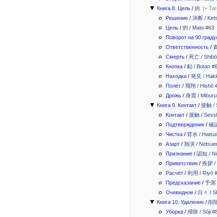
Книга 8. Цель
/
的
[= Tar
Решение
/
決断 / Ket
Цель
/
的 / Mato #63
Поворот на 90 граду
Ответственность
/
責
Смерть
/
死亡 / Shibō
Кнопка
/
釦 / Botan #
Находка
/
発見 / Hakk
Полёт
/
飛翔 / Hishō 
Дрожь
/
身震 / Miburu
Книга 9. Контакт
/
接触 / 
Контакт
/
接触 / Sess
Подтверждение
/
確認
Чистка
/
背水 / Haisui
Азарт
/
熱演 / Netsue
Признание
/
認知 / Ni
Приветствие
/
挨拶 / 
Расчёт
/
利用 / Riyō 
Предсказание
/
予測 /
Очевидное
/
白々 / Sh
Книга 10. Удаление
/
削除 
Уборка
/
掃除 / Sōji #