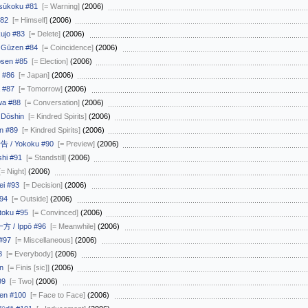
sūkoku #81
[= Warning]
(2006)
#82
[= Himself]
(2006)
ujo #83
[= Delete]
(2006)
 Gūzen #84
[= Coincidence]
(2006)
sen #85
[= Election]
(2006)
 #86
[= Japan]
(2006)
 #87
[= Tomorrow]
(2006)
wa #88
[= Conversation]
(2006)
Dōshin
[= Kindred Spirits]
(2006)
n #89
[= Kindred Spirits]
(2006)
告 / Yokoku #90
[= Preview]
(2006)
hi #91
[= Standstill]
(2006)
[= Night]
(2006)
ei #93
[= Decision]
(2006)
#94
[= Outside]
(2006)
toku #95
[= Convinced]
(2006)
方 / Ippō #96
[= Meanwhile]
(2006)
 #97
[= Miscellaneous]
(2006)
8
[= Everybody]
(2006)
n
[= Finis [sic]]
(2006)
99
[= Two]
(2006)
en #100
[= Face to Face]
(2006)