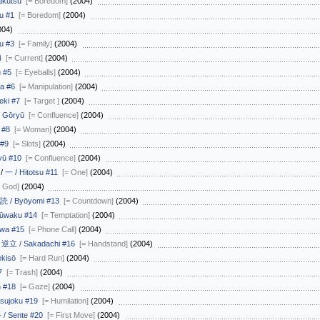
ikutsu
[= Boredom]
(2004)
u #1
[= Boredom]
(2004)
004)
u #3
[= Family]
(2004)
4
[= Current]
(2004)
 #5
[= Eyeballs]
(2004)
a #6
[= Manipulation]
(2004)
eki #7
[= Target ]
(2004)
 Gōryū
[= Confluence]
(2004)
 #8
[= Woman]
(2004)
 #9
[= Slots]
(2004)
yū #10
[= Confluence]
(2004)
/
一 / Hitotsu #11
[= One]
(2004)
= God]
(2004)
読 / Byōyomi #13
[= Countdown]
(2004)
ūwaku #14
[= Temptation]
(2004)
wa #15
[= Phone Call]
(2004)
/
逆立 / Sakadachi #16
[= Handstand]
(2004)
kisō
[= Hard Run]
(2004)
7
[= Trash]
(2004)
 #18
[= Gaze]
(2004)
sujoku #19
[= Humilation]
(2004)
/ Sente #20
[= First Move]
(2004)