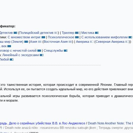
ификатор:
Детектив
(
Полицейский детектив
)
|
Триллер
|
Мистика
тики:
С множеством интриг
|
Психологическое
|
С использованием мифологии
аш мир (Земля)
(
Азия
(
Восточная Азия
)
|
Америка
(
Северная Америка
)
)
1 век
оговор с нечистой силой
|
Спецслужбы
а:
Линейный с экскурсами
Любой
это таинственная история, которая происходит в современной Японии. Главный гер
й. Используя ее, он пытается создать идеальный мир, но его действия привлекают вн
уальной игры развивается психологическая борьба, которая приводит к драматиче
ти и морали.
традь. Дело о серийных убийствах B.B. в Лос-Анджелесе
/
Death Note Another Note: The
ote anazā nōto : rosanzerusu BB renzoku satsujin jiken ; Тетрадь смерти: другая