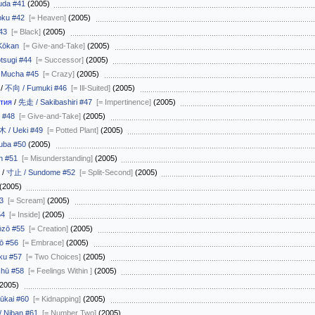
uda #41
(2005)
ku #42
[= Heaven]
(2005)
43
[= Black]
(2005)
Kōkan
[= Give-and-Take]
(2005)
tsugi #44
[= Successor]
(2005)
 Mucha #45
[= Crazy]
(2005)
/
不向 / Fumuki #46
[= Ill-Suited]
(2005)
тия
/
先走 / Sakibashiri #47
[= Impertinence]
(2005)
 #48
[= Give-and-Take]
(2005)
 / Ueki #49
[= Potted Plant]
(2005)
uba #50
(2005)
n #51
[= Misunderstanding]
(2005)
/
寸止 / Sundome #52
[= Split-Second]
(2005)
(2005)
3
[= Scream]
(2005)
54
[= Inside]
(2005)
zō #55
[= Creation]
(2005)
ō #56
[= Embrace]
(2005)
ku #57
[= Two Choices]
(2005)
hū #58
[= Feelings Within ]
(2005)
2005)
ūkai #60
[= Kidnapping]
(2005)
 Niban #61
[= Number Two]
(2005)