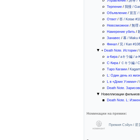
Управление
/
誘導 / Y
Терпение
/
我慢 / Ga
Объявление
/
宣言 / 
Ответ
/
答 / Kotae #1
Невозможное
/
無理 /
Намерение убить
/
殺
Занавес
/
幕 / Maku 
Финал
/
完 / Kan #10
+
Death Note. Истории
/
а-Кира
/
aキラ編 / a-K
С-Кира
/
Ｃキラ編 / C-
Таро Кагами
/
Kagam
L: Один день из жиз
L в «Доме Уэмми»
/
Death Note. Зарисо
Новеллизации фильмов
Death Note. L: Изме
Номинации на премии:
Премия Сэйун / 星
номинант