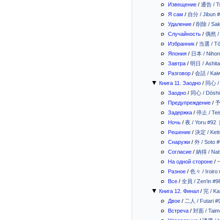
Извещение
/
通告 / T
Я сам
/
自分 / Jibun 
Удаление
/
削除 / Sak
Случайность
/
偶然 /
Избранник
/
当選 / Tō
Япония
/
日本 / Nihon
Завтра
/
明日 / Ashita
Разговор
/
会話 / Kai
Книга 11. Заодно
/
同心 / 
Заодно
/
同心 / Dōshi
Предупреждение
/
予
Задержка
/
停止 / Teis
Ночь
/
夜 / Yoru #92
Решение
/
決定 / Kett
Снаружи
/
外 / Soto 
Согласие
/
納得 / Nat
На одной стороне
/
一
Разное
/
色々 / Iroiro
Все
/
全員 / Zen'in #9
Книга 12. Финал
/
完 / Ka
Двое
/
二人 / Futari #
Встреча
/
対面 / Taim