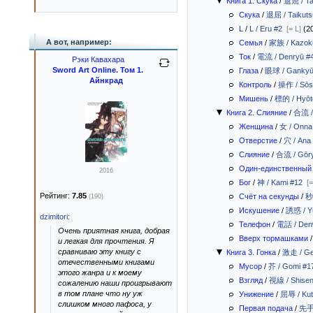
Книга 1. Скука
/
退屈 / Ta
Скука
/
退屈 / Taikuts
L
/
L / Eru #2
[= L]
(2
А вот, например:
Семья
/
家族 / Kazok
Ток
/
電流 / Denryū #
Рэки Кавахара
Sword Art Online. Том 1.
Глаза
/
眼球 / Gankyū
Айнкрад
Контроль
/
操作 / Sōs
Мишень
/
標的 / Hyōt
Книга 2. Слияние
/
合流 /
Женщина
/
女 / Onna
Отверстие
/
穴 / Ana
Слияние
/
合流 / Gōr
Один-единственный
2016
Бог
/
神 / Kami #12
[
Рейтинг:
7.85
Счёт на секунды
/
秒
(190)
Искушение
/
誘惑 / Y
dzimitori
:
Телефон
/
電話 / Den
Очень приятная книга, добрая
Вверх тормашками
и легкая для прочтения. Я
сравниваю эту книгу с
Книга 3. Гонка
/
激走 / Ge
отечественными книгами
Мусор
/
芥 / Gomi #1
этого жанра и к моему
Взгляд
/
視線 / Shisen
сожалению наши проигрывают
в том плане что ну уж
Унижение
/
屈辱 / Kut
слишком много пафоса, у
Первая подача
/
先手 