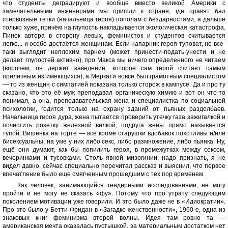
что студенты деградируют и вообще вместо великой Америки с
замечательными инженерами мы пришли к стране, где правят бал
стервозные тетки (начальница героя) пополам с бездарностями, а дальше
только хуже, причём на глупость накладывается экологическая катастрофа.
Пинок автора в сторону левых, феминисток и студентов считывается
легко... и особо достаётся женщинам. Если напарник героя туповат, но все-
таки выглядит неплохим парнем (может принести-подать-унести и не
делает глупостей активно), про Макса мы ничего определенного не читаем
(впрочем, он держит заведение, которое сам герой считает самым
приличным из имеющихся), а Меркати вовсе был грамотным специалистом
— то из женщин с симпатией показана только сторож в кампусе. Да и про ту
сказано, что это её муж преподавал органическую химию и вот он что-то
понимал, а она, преподавательская жена и специалистка по социальной
психологии, годится только на охрану зданий от пьяных раздолбаев.
Начальница героя дура, жена пытается проверить утечку газа зажигалкой и
почистить розетку железной вилкой, подруга жены прямо называется
тупой. Вишенка на торте — все кроме старушки вдобавок похотливы и/или
бисексуальны, на уме у них либо секс, либо размножение, либо пьянка. Ну,
ещё они думают, как бы попилить героя, в промежутках между сексом,
вечеринками и тусовками. Столь явной мизогинии, надо признать, я не
видел давно, сейчас специально перечитал рассказ и выяснил, что первое
впечатление было еще смягченным прошедшим с тех пор временем.
Как человек, занимающийся гендерными исследованиями, не могу
пройти и не могу не сказать «фу». Потому что про утрату следующим
поколением мотивации уже говорили. И это было даже не в «Идиократии».
Про это было у Бетти Фридан в «Загадке женственности», 1960-е, одна из
знаковых книг феминизма второй волны. Идея там ровно та —
американская мечта оказалась пустышкой, за материальным достатком нет