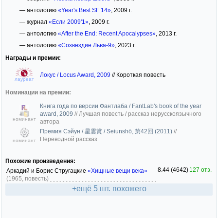
— антологию
«Year's Best SF 14»
, 2009 г.
— журнал
«Если 2009'1»
, 2009 г.
— антологию
«After the End: Recent Apocalypses»
, 2013 г.
— антологию
«Созвездие Льва-9»
, 2023 г.
Награды и премии:
Локус / Locus Award, 2009
//
Короткая повесть
лауреат
Номинации на премии:
Книга года по версии Фантлаба / FantLab's book of the year
award, 2009
//
Лучшая повесть / рассказ нерусскоязычного
номинант
автора
Премия Сэйун / 星雲賞 / Seiunshō, 第42回 (2011)
//
Переводной рассказ
номинант
Похожие произведения:
8.44 (4642)
127 отз.
Аркадий и Борис Стругацкие
«Хищные вещи века»
(1965, повесть)
+ещё 5 шт. похожего