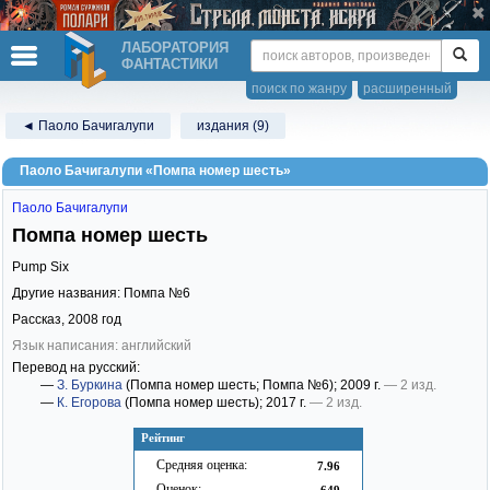
ЛАБОРАТОРИЯ
ФАНТАСТИКИ
поиск по жанру
расширенный
◄ Паоло Бачигалупи
издания (9)
Паоло Бачигалупи «Помпа номер шесть»
Паоло Бачигалупи
Помпа номер шесть
Pump Six
Другие названия: Помпа №6
Рассказ,
2008
год
Язык написания: английский
Перевод на русский:
—
З. Буркина
(Помпа номер шесть; Помпа №6)
; 2009 г.
— 2 изд.
—
К. Егорова
(Помпа номер шесть)
; 2017 г.
— 2 изд.
Рейтинг
Средняя оценка:
7.96
Оценок:
649