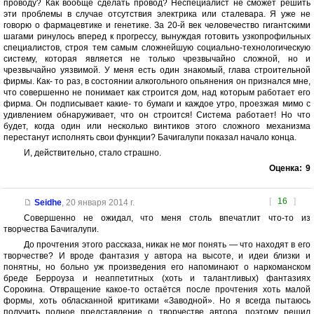
проводу? Как вообще сделать провод? Неспециалист не сможет решить
эти проблемы в случае отсутствия электрика или сталевара. Я уже не
говорю о фармацевтике и генетике. За 20-й век человечество гигантскими
шагами ринулось вперед к прогрессу, вынуждая готовить узкопрофильных
специалистов, строя тем самым сложнейшую социально-технологическую
систему, которая является не только чрезвычайно сложной, но и
чрезвычайно уязвимой. У меня есть один знакомый, глава строительной
фирмы. Как- то раз, в состоянии алкогольного опьянения он признался мне,
что совершенно не понимает как строится дом, над которым работает его
фирма. Он подписывает какие- то бумаги и каждое утро, проезжая мимо с
удивлением обнаруживает, что он строится! Система работает! Но что
будет, когда один или несколько винтиков этого сложного механизма
перестанут исполнять свои функции? Бачигалупи показал начало конца.
И, действительно, стало страшно.
Оценка:
9
[
16
]
Seidhe
,
20 января 2014 г.
Совершенно не ожидал, что меня столь впечатлит что-то из
творчества Бачигалупи.
До прочтения этого рассказа, никак не мог понять — что находят в его
творчестве? И вроде фантазия у автора на высоте, и идеи близки и
понятны, но больно уж произведения его напоминают о наркоманском
бреде Берроуза и неаппетитных (хоть и талантливых) фантазиях
Сорокина. Отвращение какое-то остаётся после прочтения хоть малой
формы, хоть обласканной критиками «Заводной». Но я всегда пытаюсь
получить полное представление о творчестве автора, поэтому решил