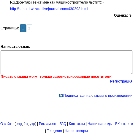
P.S.:Все-таки текст мне как машиностроителю льстит)))
http://kobold-wizard.livejournal.com/430298.html
Оценка:
9
Страницы:
1
2
Написать отзыв:
Писать отзывы могут только зарегистрированные посетители!
Регистрация
Подписаться на отзывы о произведении
О сайте
(
eng
,
fra
,
укр
) |
Регламент
|
FAQ
|
Контакты
|
Наши награды
|
ВКонтакте
|
Telegram
|
Наши товары