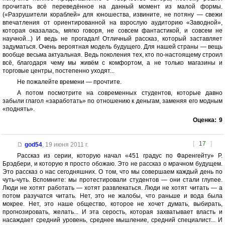
прочитать всё переведённое на данный момент из малой формы.
(«Разрушители кораблей» для юношества, извините, не потяну — свежи
впечатления от ориентированной на взрослую аудиторию «Заводной»,
которая оказалась, мягко говоря, не совсем фантастикой, и совсем не
научной...) И ведь не прогадал! Отличный рассказ, который заставляет
задуматься. Очень вероятная модель будущего. Для нашей страны — вещь
вообще весьма актуальная. Ведь поколения тех, кто по-настоящему строил
всё, благодаря чему мы живём с комфортом, а не только магазины и
торговые центры, постепенно уходят...
Не пожалейте времени — прочтите.
А потом посмотрите на современных студентов, которые давно
забыли глагол «заработать» по отношению к деньгам, заменяя его модным
«поднять».
Оценка:
9
[
17
]
god54
,
19 июня 2011 г.
Рассказ из серии, которую начал «451 градус по Фаренгейту» Р.
Брэдбери, и которую я просто обожаю. Это не рассказ о мрачном будущем.
Это рассказ о нас сегодняшних. О том, что мы совершаем каждый день по
чуть-чуть. Вспомните: мы протестировали студентов — они стали глупее.
Люди не хотят работать — хотят развлекаться. Люди не хотят читать — а
потом разучатся читать. Нет, это не жалобы, что раньше и вода была
мокрее. Нет, это наше общество, которое не хочет думать, выбирать,
прогнозировать, желать... И эта серость, которая захватывает власть и
насаждает средний уровень, среднее мышление, средний специалист... И