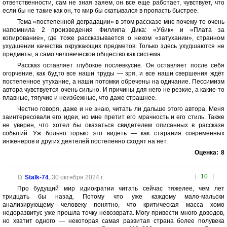
ответственности, сам не зная заяем, он все еще работает, чувствует, что
если бы не такие как он, то мир бы скатывался в пропасть быстрее.
Тема «постепенной деградации» в этом рассказе мне почему-то очень
напомнила 2 произведения Филлипа Дика: «Убик» и «Плата за
копирование», где тоже рассказывается о неком «затухании», странном
ухудшении качества окружающих предметов. Только здесь ухудшаются не
предметы, а само человеческое общество как система.
Рассказ оставляет глубокое послевкусие. Он оставляет после себя
огорчение, как будто все наши труды — зря, и все наши свершения ждёт
постепенное утухание, а наши потомки обречены на одичание. Пессимизм
автора чувствуется очень сильно. И причины для него не резкие, а какие-то
плавные, тягучие и неизбежные, что даже страшнее.
Честно говоря, даже и не знаю, читать ли дальше этого автора. Меня
заинтересовали его идеи, но мне претит его мрачность и его стиль. Также
не уверен, что хотел бы оказаться свидетелем описанных в рассказе
событий. Уж больно горько это видеть — как старания современных
инженеров и других деятелей постепенно сходят на нет.
Оценка:
8
[
10
]
Stalk-74
,
30 октября 2024 г.
Про будущий мир идиократии читать сейчас тяжелее, чем лет
тридцать бы назад. Потому что уже каждому мало-мальски
анализирующему человеку понятно, что критическая масса хомо
недоразвитус уже прошла точку невозврата. Могу привести много доводов,
но хватит одного — некоторая самая развитая страна более полувека