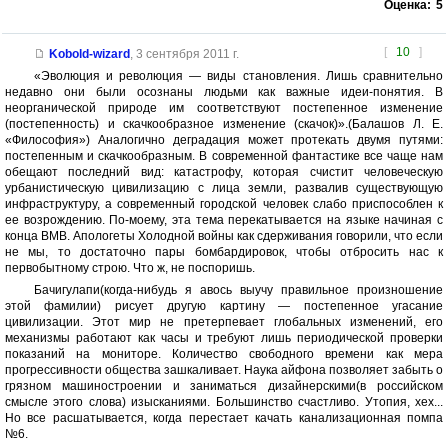
Оценка:
5
[
10
]
Kobold-wizard
,
3 сентября 2011 г.
«Эволюция и революция — виды становления. Лишь сравнительно
недавно они были осознаны людьми как важные идеи-понятия. В
неорганической природе им соответствуют постепенное изменение
(постепенность) и скачкообразное изменение (скачок)».(Балашов Л. Е.
«Философия») Аналогично деградация может протекать двумя путями:
постепенным и скачкообразным. В современной фантастике все чаще нам
обещают последний вид: катастрофу, которая счистит человеческую
урбанистическую цивилизацию с лица земли, развалив существующую
инфраструктуру, а современный городской человек слабо приспособлен к
ее возрождению. По-моему, эта тема перекатывается на языке начиная с
конца ВМВ. Апологеты Холодной войны как сдерживания говорили, что если
не мы, то достаточно пары бомбардировок, чтобы отбросить нас к
первобытному строю. Что ж, не поспоришь.
Бачигулапи(когда-нибудь я авось выучу правильное произношение
этой фамилии) рисует другую картину — постепенное угасание
цивилизации. Этот мир не претерпевает глобальных изменений, его
механизмы работают как часы и требуют лишь периодической проверки
показаний на мониторе. Количество свободного времени как мера
прогрессивности общества зашкаливает. Наука айфона позволяет забыть о
грязном машиностроении и заниматься дизайнерскими(в российском
смысле этого слова) изысканиями. Большинство счастливо. Утопия, хех...
Но все расшатывается, когда перестает качать канализационная помпа
№6.