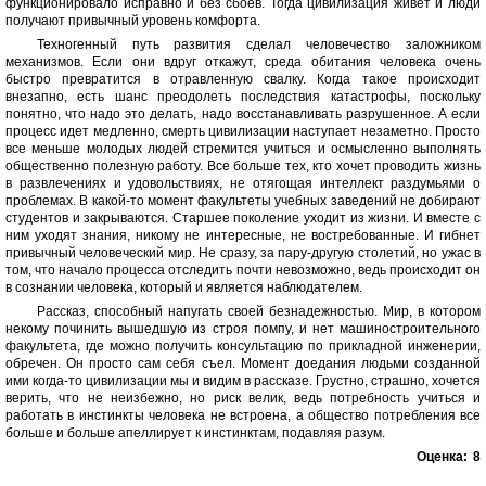
функционировало исправно и без сбоев. Тогда цивилизация живет и люди
получают привычный уровень комфорта.
Техногенный путь развития сделал человечество заложником
механизмов. Если они вдруг откажут, среда обитания человека очень
быстро превратится в отравленную свалку. Когда такое происходит
внезапно, есть шанс преодолеть последствия катастрофы, поскольку
понятно, что надо это делать, надо восстанавливать разрушенное. А если
процесс идет медленно, смерть цивилизации наступает незаметно. Просто
все меньше молодых людей стремится учиться и осмысленно выполнять
общественно полезную работу. Все больше тех, кто хочет проводить жизнь
в развлечениях и удовольствиях, не отягощая интеллект раздумьями о
проблемах. В какой-то момент факультеты учебных заведений не добирают
студентов и закрываются. Старшее поколение уходит из жизни. И вместе с
ним уходят знания, никому не интересные, не востребованные. И гибнет
привычный человеческий мир. Не сразу, за пару-другую столетий, но ужас в
том, что начало процесса отследить почти невозможно, ведь происходит он
в сознании человека, который и является наблюдателем.
Рассказ, способный напугать своей безнадежностью. Мир, в котором
некому починить вышедшую из строя помпу, и нет машиностроительного
факультета, где можно получить консультацию по прикладной инженерии,
обречен. Он просто сам себя съел. Момент доедания людьми созданной
ими когда-то цивилизации мы и видим в рассказе. Грустно, страшно, хочется
верить, что не неизбежно, но риск велик, ведь потребность учиться и
работать в инстинкты человека не встроена, а общество потребления все
больше и больше апеллирует к инстинктам, подавляя разум.
Оценка:
8