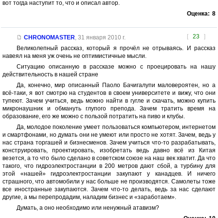
вот тогда наступит то, что и описал автор.
Оценка:
8
[
23
]
CHRONOMASTER
,
31 января 2010 г.
Великолепный рассказ, который я прочёл не отрываясь. И рассказ
навеял на меня уж очень не оптимистичные мысли.
Ситуацию описанную в рассказе можно с проецировать на нашу
действительность в нашей стране
Да, конечно, мир описанный Паоло Бачигалупи маловероятен, но а
всё-таки, я вот смотрю на студентов в своем университете и вижу, что они
тупеют. Зачем учиться, ведь можно найти в гугле и скачать, можно купить
микронаушник и обмануть глупого препода. Зачем тратить время на
образование, его же можно с пользой потратить на пиво и клубы.
Да, молодое поколение умеет пользоваться компьютером, интернетом
и смартфонами, но думать они не умеют или просто не хотят. Зачем, ведь у
нас страна торгашей и бизнесменов. Зачем учиться что-то разрабатывать,
конструировать, проектировать, изобретать ведь давно всё из Китая
везется, а то что было сделано в советском союзе на наш век хватит. Да что
такого, что гидроэлектростанции в 200 метров дают сбой, а турбину для
этой «нашей» гидроэлектростанции закупают у канадцев. И ничего
страшного, что автомобили у нас больше не производятся. Самолеты тоже
все иностранные закупаются. Зачем что-то делать, ведь за нас сделают
другие, а мы перепродадим, наладим бизнес и «заработаем».
Думать, а оно необходимо или ненужный атавизм?