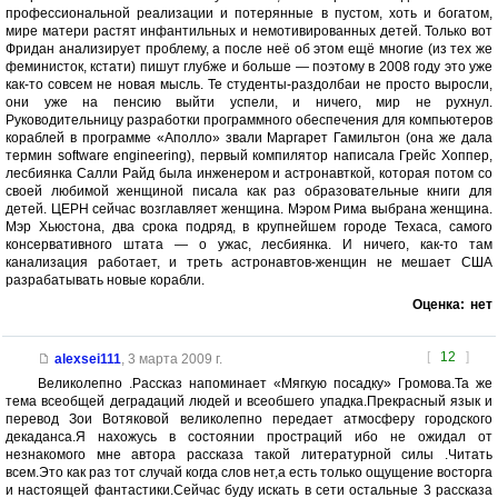
профессиональной реализации и потерянные в пустом, хоть и богатом,
мире матери растят инфантильных и немотивированных детей. Только вот
Фридан анализирует проблему, а после неё об этом ещё многие (из тех же
феминисток, кстати) пишут глубже и больше — поэтому в 2008 году это уже
как-то совсем не новая мысль. Те студенты-раздолбаи не просто выросли,
они уже на пенсию выйти успели, и ничего, мир не рухнул.
Руководительницу разработки программного обеспечения для компьютеров
кораблей в программе «Аполло» звали Маргарет Гамильтон (она же дала
термин software engineering), первый компилятор написала Грейс Хоппер,
лесбиянка Салли Райд была инженером и астронавткой, которая потом со
своей любимой женщиной писала как раз образовательные книги для
детей. ЦЕРН сейчас возглавляет женщина. Мэром Рима выбрана женщина.
Мэр Хьюстона, два срока подряд, в крупнейшем городе Техаса, самого
консервативного штата — о ужас, лесбиянка. И ничего, как-то там
канализация работает, и треть астронавтов-женщин не мешает США
разрабатывать новые корабли.
Оценка:
нет
[
12
]
alexsei111
,
3 марта 2009 г.
Великолепно .Рассказ напоминает «Мягкую посадку» Громова.Та же
тема всеобщей деградаций людей и всеобшего упадка.Прекрасный язык и
перевод Зои Вотяковой великолепно передает атмосферу городского
декаданса.Я нахожусь в состоянии простраций ибо не ожидал от
незнакомого мне автора рассказа такой литературной силы .Читать
всем.Это как раз тот случай когда слов нет,а есть только ощущение восторга
и настоящей фантастики.Сейчас буду искать в сети остальные 3 рассказа