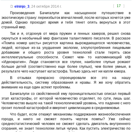
[
17
]
elninjo_3
,
24 октября 2014 г.
Произведения Бачигалупи как насыщенное путешествие в
экзотическую страну: переизбыток впечатлений, после которых хочется уже
домой. Однако проходит время и тебя тянет опять вернуться в этот
странный мир.
Так и я, отдохнув от мира пружин и генных хакеров, решил снова
окунуться в необычный мир фантазии талантливого писателя. В рассказе
«Помпа номер шесть» рисуется картина вырождающегося человечества,
людей, которые из-за ухудшения экологии, злоупотребления пищевыми
добавками и общего роста уровня технологий стали терять свои
интеллектуальные способности. Сюжет чем- то напоминающий х/ф
«Идеократия». Люди становятся все глупее, наиболее глупые рожают
больше детей (соответственно еще более глупых), чем более умные, в
результате чего наступает катастрофа. Только здесь нет ни капли юмора.
В отзывах прекрасно спроецировали все это на нашу
действительность, систему образования и нравы. Я же хочу обратить
внимание на еще один аспект проблемы.
Бачигалупи со свойственной ему проницательностью описал первый
этап катастрофы, от которой человечество отделяет, по сути, лишь шаг.
Человечество вышло на такой технологический уровень, что падение с него
грозит полной катастрофой и ввергнет цивилизацию в средневековье.
Что будет, если откажут механизмы поддержания жизнеобеспечения
города, и никто не сможет понять чертеж помпы? Уже сейчас
среднестатистический человек не сможет сделать двигатель внутреннего
сгорания, не знает технологии литья чугуна. Как пустить электричество по