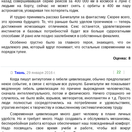
назад совершивавшая серию рейсов за 400 000 км в космосе к Луне с
людьми на борту, сейчас не может снять с орбиты в 400 км пару
астронавтов, уговаривая тех потерпеть годик.
И трудно принимать рассказ Бачигалупи за фантастику. Скорее всего,
это хроника будущего. То, что раньше было уделом троечников — теперь
достижения исчезающих отличников. Секс останется, удовлетворение
инстинктов и базовых потребностей будет все больше суррогатными
способами. И рано или поздно захлебнемся в собственных фекалиях.
Особенно грустно было за главного героя, знающего, что он
недалекого ума, который вдруг понимает, что остальные современники на
порядок тупее.
Оценка:
8
[
22
]
Тиань
,
29 января 2016 г.
Когда пишут антиутопии о гибели цивилизации, обычно предполагают
некое событие, в связи с которым все рухнуло. Бачигалупи же показывает
медленную гибель цивилизации по причине вырождения человечества,
сначала интеллектуального, потом и физического. Ничего страшного не
случилось, не было войн, взрывов, метеоритов, инопланетян и т.д. Просто
люди полностью сосредоточились на потреблении и удовольствиях,
утратив интерес к творчеству и осмысленному систематическому труду.
Современная цивилизация много дает человеку в плане личных
удобств. Но и требует много. Надо создавать и обслуживать механизмы,
бесперебойная работа которых обеспечивает наш повседневный комфорт.
Надо посвящать свое время учебе и работе, чтобы всё вокруг