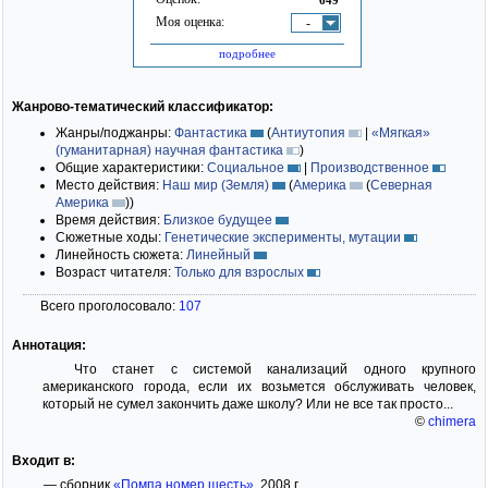
Моя оценка:
-
подробнее
Жанрово-тематический классификатор:
Жанры/поджанры:
Фантастика
(
Антиутопия
|
«Мягкая»
(гуманитарная) научная фантастика
)
Общие характеристики:
Социальное
|
Производственное
Место действия:
Наш мир (Земля)
(
Америка
(
Северная
Америка
)
)
Время действия:
Близкое будущее
Сюжетные ходы:
Генетические эксперименты, мутации
Линейность сюжета:
Линейный
Возраст читателя:
Только для взрослых
Всего проголосовало:
107
Аннотация:
Что станет с системой канализаций одного крупного
американского города, если их возьмется обслуживать человек,
который не сумел закончить даже школу? Или не все так просто...
©
chimera
Входит в:
— сборник
«Помпа номер шесть»
, 2008 г.