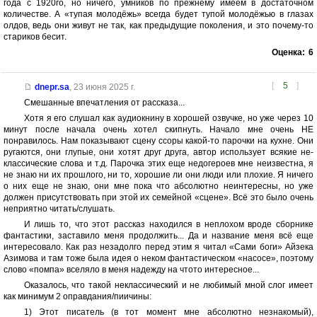
года с 1920го, но ничего, умников по прежнему имеем в достаточном
количестве. А «тупая молодёжь» всегда будет тупой молодёжью в глазах
олдов, ведь они живут не так, как предыдущие поколения, и это почему-то
стариков бесит.
Оценка:
6
[
5
]
dnepr.sa
,
23 июня 2025 г.
Смешанные впечатления от рассказа...
Хотя я его слушал как аудиокнину в хорошей озвучке, но уже через 10
минут после начала очень хотел скипнуть. Начало мне очень НЕ
понравилось. Нам показывают сцену ссоры какой-то парочки на кухне. Они
ругаются, они глупые, они хотят друг друга, автор использует всякие не-
классические слова и т.д. Парочка этих еще недогероев мне неизвестна, я
не знаю ни их прошлого, ни то, хорошие ли они люди или плохие. Я ничего
о них еще не знаю, они мне пока что абсолютно неинтересны, но уже
должен присутствовать при этой их семейной «сцене». Всё это было очень
неприятно читать/слушать.
И лишь то, что этот рассказ находился в неплохом вроде сборнике
фантастики, заставило меня продолжить... Да и название меня всё еще
интересовало. Как раз незадолго перед этим я читал «Сами боги» Айзека
Азимова и там тоже была идея о неком фантастическом «насосе», поэтому
слово «помпа» вселяло в меня надежду на чтото интересное...
Оказалось, что такой неклассический и не любимый мной слог имеет
как минимум 2 оправдания/пиичины:
1) Этот писатель (в тот момент мне абсолютно незнакомый),