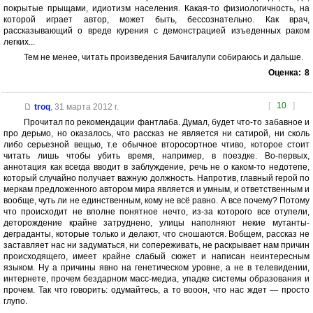
покрытые прыщами, идиотизм населения. Какая-то физиологичность, на
которой играет автор, может быть, бессознательно. Как врач,
рассказывающий о вреде курения с демонстрацией изъеденных раком
легких...
Тем не менее, читать произведения Бачигалупи собираюсь и дальше.
Оценка:
8
[
10
]
troq
,
31 марта 2012 г.
Прочитал по рекомендации фантлаба. Думал, будет что-то забавное и
про дерьмо, но оказалось, что рассказ не является ни сатирой, ни сколь
либо серьезной вещью, т.е обычное второсортное чтиво, которое стоит
читать лишь чтобы убить время, например, в поездке. Во-первых,
аннотация как всегда вводит в заблуждение, речь не о каком-то недотепе,
который случайно получает важную должность. Напротив, главный герой по
меркам предложенного автором мира является и умным, и ответственным и
вообще, чуть ли не единственным, кому не всё равно. А все почему? Потому
что происходит не вполне понятное нечто, из-за которого все отупели,
деторождение крайне затруднено, улицы наполняют некие мутанты-
деграданты, которые только и делают, что сношаются. Вобщем, рассказ не
заставляет нас ни задуматься, ни сопереживать, не раскрывает нам причин
происходящего, имеет крайне слабый сюжет и написан неинтересным
языком. Ну а причины явно на генетическом уровне, а не в телевидении,
интернете, прочем бездарном масс-медиа, упадке системы образования и
прочем. Так что говорить: одумайтесь, а то вооон, что нас ждет — просто
глупо.