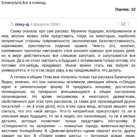
Бачигалупи.Бог в помощь.
Оценка:
10
[
12
]
zmey-uj
,
4 февраля 2009 г.
Скажу сначала про сам рассказ. Мрачное будущее, изображенное в
нем, вполне можно себе представить, глядя на некоторые, наиболее
неприятные стороны современности: экологическая безответственность,
наркомания, пресловутое падение нравов. Чем-то это, конечно,
напоминает прогнозы «метрового слоя конского навоза» для наших дней,
но в мире действительно все слишком запутано, и запутывается все
больше. Да и не стоит смотреть в будущее с оптимизмом только потому, что
потомки что-нибудь придумают. Иначе можно стать как бабуля из
университета: я-то и так скоро умру, а вы придумывайте, что делать.
А теперь в общем. Пока мне попались только три рассказа Бачигалупи.
Видно, конечно, что они написаны человеком, умеющим облечь стОящую
идею в увлекательную форму. И придумать концовку, достаточно
неожиданную, но прекрасно вписывающуюся в общее настроение
произведения. Но кроме пессимизма и некоторого драматизма,
свойственного для этих трех рассказов, (а также для произведений других
писателей — не в этом дело), есть в них одна вещь, которая мешает мне
считать, что это «мой автор». Что-то неприятное присутствует то ли в
описании мира будущего, то ли в людях, его населяющих, то ли в мелких
деталях, которые позволяют лучше представить обстановку. В
«Специалисте по калориям» — покинутые города, животные-мутанты,
жестокие полицейские. В «Девочке-флейте» одним сверлят кости, других
сажают на кол. В «Помпе номер шесть» — бетонные дожди, люди,