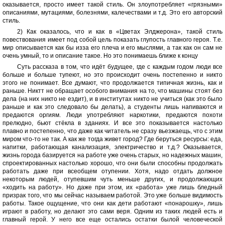
оказывается, просто имеет такой стиль. Он злоупотребляет «грязными»
описаниями, мутациями, болезнями, калечествами и т.д. Это его авторский
стиль.
2) Как оказалось, что и как в «Цветах Элджерона», такой стиль
повествования имеет под собой цель показать глупость главного героя. Т.е.
мир описывается как бы изза его плеча и его мыслями, а так как он сам не
очень умный, то и описание такое. Но это понимаешь ближе к концу
Суть рассказа в том, что идёт будущее, где с каждым годом люди все
больше и больше тупеют, но это происходит очень постепенно и никто
этого не понимает. Все думают, что продолжается типичная жизнь, как и
раньше. Никтт не обращает особого внимания на то, что машины стоят без
дела (на них никто не ездит), и в институтах никто не учиться (как это было
раньше и как это следовало бы делать), а студенты лишь напиваются и
предаются оргиям. Люди употребляют наркотики, предаются похоти
прелюдно, бьют стёкла в зданиях. И все это показывается настолько
плавно и постепенно, что даже как читатель не сразу вьезжаещь, что с этим
миром что-то не так. А как же тогда живет город? Где беруться ресурсы: еда,
напитки, работающая канализация, электричество и т.д.? Оказывается,
жизнь города базируется на работе уже очень старых, но надежных машин,
спроектированных настолько хорошо, что они были способны продолжать
работать даже при всеобщем отупении. Хотя, надо отдать должное
некоторым людей, отупевшим чуть меньше других, и продолжающих
«ходить на работу». Но даже при этом, их «работа» уже лишь бледный
призрак того, что мы сейчас называем работой. Это уже больше видимость
работы. Такое ощущение, что они как дети работают «понарошку», лишь
играют в работу, но делают это сами веря. Одним из таких людей есть и
главный герой. У него все еще остались остатки былой человеческой