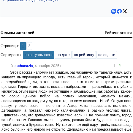
страница всех изданий (9 шт.) >>
Отзывы читателей
Рейтинг отзыва
Страницы:
1
2
Сортировка:
по актуальности
по дате
по рейтингу
по оценке
[
4
]
euthanazia
,
4 ноября 2025 г.
Этот рассказ напоминает жидкую, размазанную по тарелке кашу. Есть
концепт вымирающего города, есть главный герой, который движется к
определённой цели, а всё остальное — это какие-то штрихи разными
цветами. Город и его жизнь показан набросками — расколбасы в клубах с
кислотой, отупевшие люди, не хотящие и забывающие, как работать, какое-
то особо ценное пойло на полках магазинов, какие-то макаки,
сношающиеся на каждом углу, на которых всем покласть. И всё. Откуда ноги
растут у этого всего — непонятно. Автор хотел нарисовать полотно о
деградации, а показал какие-то каляки-маляки в разных уголках листа.
Единственное, что доподлинно известно: если ГГ не починит помпу, город
зальёт говном. Главная мысль — учись, развивайся и будешь в шоколаде;
тупей, ленись и будешь в говне. Ну так это нам ещё пару-тройку веков назад
ясно было, ничего нового не открыто. Деградацию нам предсказывают ещё