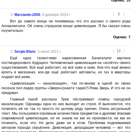
Оценка:
10
[
5
]
Marsianin-2000
,
8 декабря 2024 г.
Вот до самого конца не понимаешь что это рассказ о своего рода
Апокалипсисе. Об очень страшном конце цивилизации. Я бы сказал очень
поучительно.
Оценка:
7
[
12
]
Sergio Blanc
,
5 июня 2021 г.
Ещё одна талантливо нарисованная Бачигалупи картина
постмодернового будущего. Человеческая цивилизация на «излёте» своего
существования. Всё ещё работает, но всё хуже и хуже. Кое-что ещё можно
купить в магазинах, кое-где ещё работают автоматы, но газ в квартиры
подают всё реже..
«Цивилизация — канализация», -так по-моему в одной из своих
песенок пел лидер группы «Звери»(знаете такую?) Рома Зверь. И это не он
придумал.
Главный герой рассказа Трев обслуживает помпы городской
канализации. Однажды одна из них выходит из строя. И выясняется, что
починить её не так то просто по целому ряду причин. Очень актуальный
текст. Мы пользуемся огромным количеством предметов и другими благами
современной цивилизации, но не знаем ни как их произвести, ни как их
починить, если что. Но дело даже не в этом. Проблема поднимаемая
автором гораздо серьёзнее. Деволюция, деградация человека — вот что