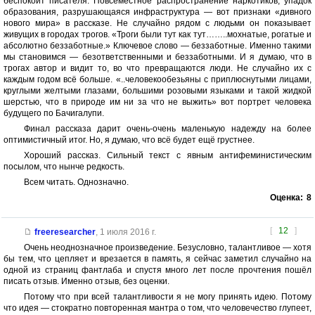
беспокоит писателя. Повсеместное распространение наркотиков, упадок
образования, разрушающаяся инфраструктура — вот признаки «дивного
нового мира» в рассказе. Не случайно рядом с людьми он показывает
живущих в городах трогов. «Троги были тут как тут……..мохнатые, рогатые и
абсолютно беззаботные.» Ключевое слово — беззаботные. Именно такими
мы становимся — безответственными и беззаботными. И я думаю, что в
трогах автор и видит то, во что превращаются люди. Не случайно их с
каждым годом всё больше. «..человекообезьяны с приплюснутыми лицами,
круглыми желтыми глазами, большими розовыми языками и такой жидкой
шерстью, что в природе им ни за что не выжить» вот портрет человека
будущего по Бачигалупи.
Финал рассказа дарит очень-очень маленькую надежду на более
оптимистичный итог. Но, я думаю, что всё будет ещё грустнее.
Хороший рассказ. Сильный текст с явным антифеминистическим
посылом, что нынче редкость.
Всем читать. Однозначно.
Оценка:
8
[
12
]
freeresearcher
,
1 июля 2016 г.
Очень неоднозначное произведение. Безусловно, талантливое — хотя
бы тем, что цепляет и врезается в память, я сейчас заметил случайно на
одной из страниц фантлаба и спустя много лет после прочтения пошёл
писать отзыв. Именно отзыв, без оценки.
Потому что при всей талантливости я не могу принять идею. Потому
что идея — стократно повторенная мантра о том, что человечество глупеет,