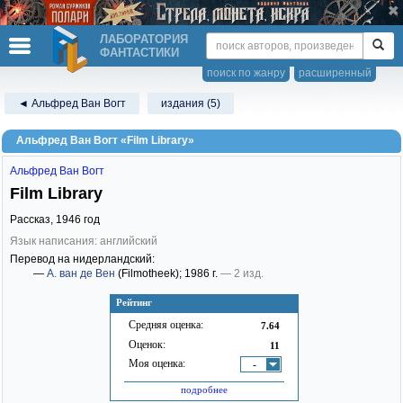
ЛАБОРАТОРИЯ
ФАНТАСТИКИ
поиск по жанру
расширенный
◄ Альфред Ван Вогт
издания (5)
Альфред Ван Вогт «Film Library»
Альфред Ван Вогт
Film Library
Рассказ,
1946
год
Язык написания: английский
Перевод на нидерландский:
—
А. ван де Вен
(Filmotheek)
; 1986 г.
— 2 изд.
Рейтинг
Средняя оценка:
7.64
Оценок:
11
Моя оценка:
-
подробнее