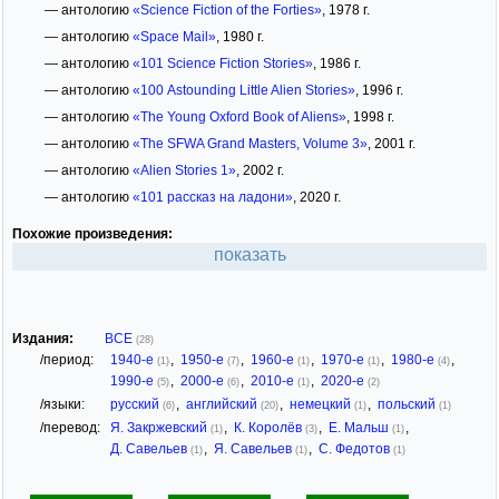
— антологию
«Science Fiction of the Forties»
, 1978 г.
— антологию
«Space Mail»
, 1980 г.
— антологию
«101 Science Fiction Stories»
, 1986 г.
— антологию
«100 Astounding Little Alien Stories»
, 1996 г.
— антологию
«The Young Oxford Book of Aliens»
, 1998 г.
— антологию
«The SFWA Grand Masters, Volume 3»
, 2001 г.
— антологию
«Alien Stories 1»
, 2002 г.
— антологию
«101 рассказ на ладони»
, 2020 г.
Похожие произведения:
показать
Издания:
ВСЕ
(28)
/период:
1940-е
,
1950-е
,
1960-е
,
1970-е
,
1980-е
,
(1)
(7)
(1)
(1)
(4)
1990-е
,
2000-е
,
2010-е
,
2020-е
(5)
(6)
(1)
(2)
/языки:
русский
,
английский
,
немецкий
,
польский
(6)
(20)
(1)
(1)
/перевод:
Я. Закржевский
,
К. Королёв
,
Е. Мальш
,
(1)
(3)
(1)
Д. Савельев
,
Я. Савельев
,
С. Федотов
(1)
(1)
(1)