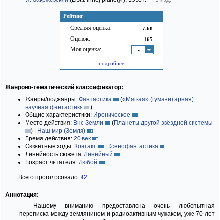
—
Я. Закржевский
(List z innej planetyг)
; 1958 г.
— 1 изд.
Рейтинг
Средняя оценка:
7.68
Оценок:
165
Моя оценка:
-
подробнее
Жанрово-тематический классификатор:
Жанры/поджанры:
Фантастика
(
«Мягкая» (гуманитарная)
научная фантастика
)
Общие характеристики:
Ироническое
Место действия:
Вне Земли
(
Планеты другой звёздной системы
)
|
Наш мир (Земля)
Время действия:
20 век
Сюжетные ходы:
Контакт
|
Ксенофантастика
Линейность сюжета:
Линейный
Возраст читателя:
Любой
Всего проголосовало:
42
Аннотация:
Нашему вниманию предоставлена очень любопытная
переписка между землянином и радиоактивным чужаком, уже 70 лет