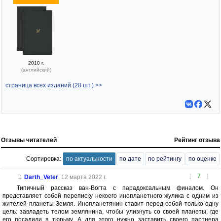
2010 г.
(английский)
страница всех изданий (28 шт.) >>
Отзывы читателей
Рейтинг отзыва
Сортировка:
по актуальности
по дате
по рейтингу
по оценке
[
7
]
Darth_Veter
,
12 марта 2022 г.
Типичный рассказ ван-Вогта с парадоксальным финалом. Он
представляет собой переписку некоего инопланетного жулика с одним из
жителей планеты Земля. Инопланетянин ставит перед собой только одну
цель: завладеть телом землянина, чтобы улизнуть со своей планеты, где
его посадили в тюрьму. А для этого нужно заставить своего партнера