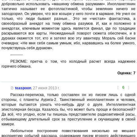
добровольно использовать «машинку обмена разумами». Инопланетянин
тактично называет ее фотопластинкой, чтобы землянин ничего не
заподозрил. Он уверен, что все козыри у него почти в кармане. Не учел он
только, что люди бывают разные... Это не «чистая» фантастика, а
своеобразный анекдот на тему обмена разумов. И, как и положено в
анекдотах, ключевым моментом здесь является финал, где по традиции
раскрываются все карты. Неожиданный поворот сюжета обеспечен, и в
дураках окажется тот, кто и затеял всю эту авантюру. Мораль сей басни
очевидна: «Не мни себя самым умным, ибо, нарвавшись на более умного,
почувствуешь себя дураком».
----------
РЕЗЮМЕ: притча о том, что холодный расчет всегда надежнее
горячего обмана.
Оценка:
7
[
6
]
teaspoon
,
27 июня 2013 г.
Рассказ-переписка, только составлен он из писем лишь с одной
стороны, с планеты Аурига-2. Таинственный инопланетянин и человек,
которые пытаются узнать что-нибудь друг о друге. Интеллигентная
эпистолярная беседа. Казалось бы, что может быть проще и безопасней?
Да всё, что угодно, если ты пишешь представителю радиоактивной расы,
отбывающему длительный срок за преступление и скучающему в своей
камере.
Любопытное построение повествования нисколько не мешает
восприятию событий рассказа, содержание писем второго действующего