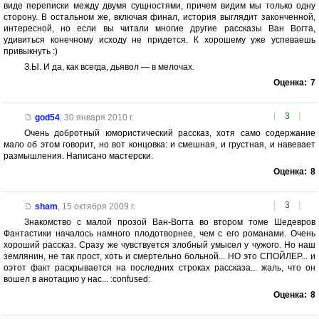
виде переписки между двумя сущностями, причем видим мы только одну
сторону. В остальном же, включая финал, история выглядит законченной,
интересной, но если вы читали многие другие рассказы Ван Вогта,
удивиться конечному исходу не придется. К хорошему уже успеваешь
привыкнуть :)
З.Ы. И да, как всегда, дьявол — в мелочах.
Оценка:
7
[
3
]
god54
,
30 января 2010 г.
Очень добротный юмористический рассказ, хотя само содержание
мало об этом говорит, но вот концовка: и смешная, и грустная, и навевает
размышления. Написано мастерски.
Оценка:
8
[
3
]
sham
,
15 октября 2009 г.
Знакомство с малой прозой Ван-Вогта во втором томе Шедевров
Фантастики началось намного плодотворнее, чем с его романами. Очень
хороший рассказ. Сразу же чувствуется злобный умысел у чужого. Но наш
землянин, не так прост, хоть и смертельно больной... НО это СПОЙЛЕР... и
оэтот факт раскрывается на последних строках рассказа... жаль, что он
вошел в анотацию у нас... :confused:
Оценка:
8