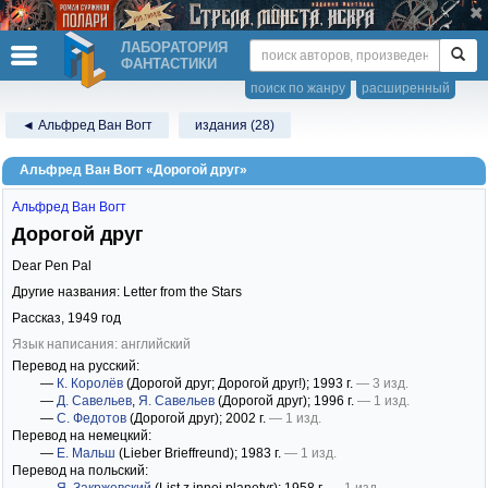
ЛАБОРАТОРИЯ
ФАНТАСТИКИ
поиск по жанру
расширенный
◄ Альфред Ван Вогт
издания (28)
Альфред Ван Вогт «Дорогой друг»
Альфред Ван Вогт
Дорогой друг
Dear Pen Pal
Другие названия: Letter from the Stars
Рассказ,
1949
год
Язык написания: английский
Перевод на русский:
—
К. Королёв
(Дорогой друг; Дорогой друг!)
; 1993 г.
— 3 изд.
—
Д. Савельев
,
Я. Савельев
(Дорогой друг)
; 1996 г.
— 1 изд.
—
С. Федотов
(Дорогой друг)
; 2002 г.
— 1 изд.
Перевод на немецкий:
—
Е. Мальш
(Lieber Brieffreund)
; 1983 г.
— 1 изд.
Перевод на польский: