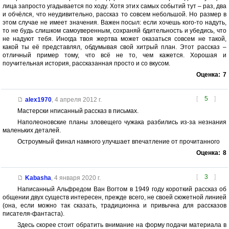
лица запросто угадывается по ходу. Хотя этих самых событий тут – раз, два
и обчёлся, что неудивительно, рассказ то совсем небольшой. Но размер в
этом случае не имеет значения. Важен посыл: если хочешь кого-то надуть,
то не будь слишком самоуверенным, сохраняй бдительность и убедись, что
не надуют тебя. Иногда твоя жертва может оказаться совсем не такой,
какой ты её представлял, обдумывая свой хитрый план. Этот рассказ –
отличный пример тому, что всё не то, чем кажется. Хорошая и
поучительная история, рассказанная просто и со вкусом.
Оценка:
7
[
5
]
alex1970
,
4 апреля 2012 г.
Мастерски нписанный рассказ в письмах.
Наполеоновские планы зловещего чужака разбились из-за незнания
маленьких деталей.
Остроумный финал намного улучшает впечатление от прочитанного
Оценка:
8
[
3
]
Kabasha
,
4 января 2020 г.
Написанный Альфредом Ван Вогтом в 1949 году короткий рассказ об
общении двух существ интересен, прежде всего, не своей сюжетной линией
(она, если можно так сказать, традиционна и привычна для рассказов
писателя-фантаста).
Здесь скорее стоит обратить внимание на форму подачи материала в