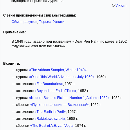
сидящем в тюрьме на Ауриге-2.
©
Viktorrr
С этим произведением связаны термины:
Обмен разумов
;
Тюрьма
;
Узники
Примечание:
В 1949 году издано под названием «Dear Pen Pal», позднее в 1952
году как ««Letter from the Stars»»
Входит в:
— журнал
«The Arkham Sampler, Winter 1949»
— журнал
«Out of this World Adventures, July 1950»
, 1950 г.
— антологию
«Far Boundaries»
, 1951 г.
— антологию
«Beyond the End of Time»
, 1952 г.
— журнал
«Nebula Science Fiction. Number 1, Autumn 1952»
, 1952 г.
— сборник
«Пункт назначения — Вселенная!»
, 1952 г.
— антологию
«The Earth in Peril»
, 1957 г.
— антологию
«Rakietowe szlaki»
, 1958 г.
— сборник
«The Best of A.E. van Vogt»
, 1974 г.