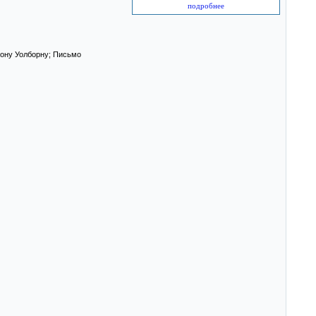
подробнее
ону Уолборну; Письмо