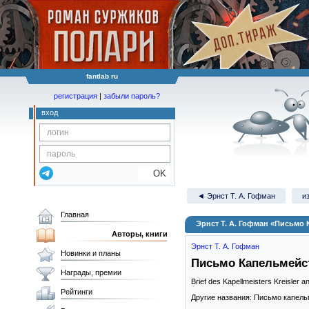
fantlab ru
регистрация
|
забыли пароль?
вход
OK
◄ Эрнст Т. А. Гофман
и
Главная
Эрнст Т. А. Гофман «Письмо
Авторы, книги
Эрнст Т. А. Гофман
Новинки и планы
Письмо Капельмейс
Награды, премии
Brief des Kapellmeisters Kreisler 
Рейтинги
Другие названия: Письмо капел