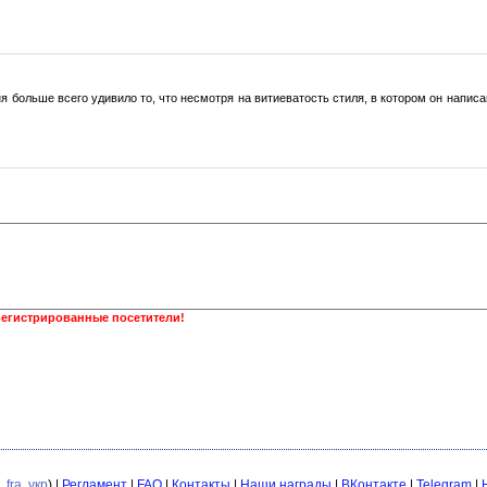
 больше всего удивило то, что несмотря на витиеватость стиля, в котором он написан
регистрированные посетители!
,
fra
,
укр
) |
Регламент
|
FAQ
|
Контакты
|
Наши награды
|
ВКонтакте
|
Telegram
|