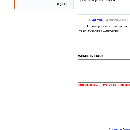
Крейслеру рельефных черт.
оценка: 7
Yazewa
,
24 марта 2008 г.
В этом рассказе-письме меня
не интереснее содержания!
Написать отзыв:
Писать отзывы могут только за
О сайте
(
eng