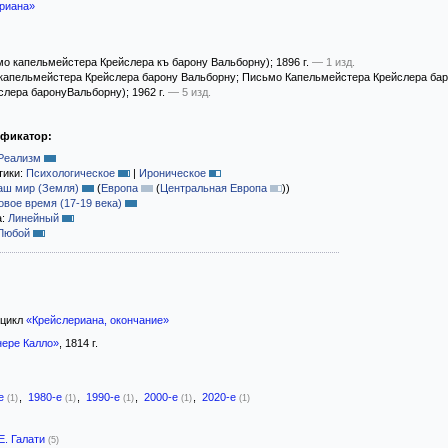
риана»
о капельмейстера Крейслера къ барону Вальборну)
; 1896 г.
— 1 изд.
капельмейстера Крейслера барону Вальборну; Письмо Капельмейстера Крейслера бар
слера баронуВальборну)
; 1962 г.
— 5 изд.
ификатор:
Реализм
тики:
Психологическое
|
Ироническое
аш мир (Земля)
(
Европа
(
Центральная Европа
)
)
овое время (17-19 века)
а:
Линейный
Любой
цикл
«Крейслериана, окончание»
нере Калло»
, 1814 г.
-е
,
1980-е
,
1990-е
,
2000-е
,
2020-е
(1)
(1)
(1)
(1)
(1)
Е. Галати
(5)