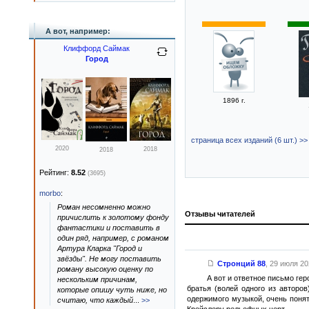
А вот, например:
Клиффорд Саймак
Город
1896 г.
страница всех изданий (6 шт.) >>
2020
2018
2018
Рейтинг:
8.52
(3695)
morbo
:
Роман несомненно можно
Отзывы читателей
причислить к золотому фонду
фантастики и поставить в
один ряд, например, с романом
Артура Кларка "Город и
звёзды". Не могу поставить
Стронций 88
,
29 июля 202
роману высокую оценку по
А вот и ответное письмо гер
нескольким причинам,
братья (волей одного из авторов
которые опишу чуть ниже, но
одержимого музыкой, очень понят
считаю, что каждый
...
>>