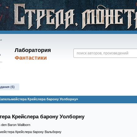
Лаборатория
Фантастики
здания (6)
 Капельмейстера Крейслера барону Уолборну»
тера Крейслера барону Уолборну
an den Baron Wallborn
ьмейстера Крейслера барону Вальборну