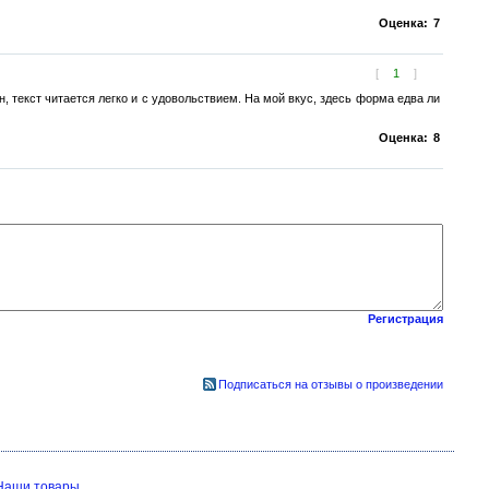
Оценка:
7
[
1
]
, текст читается легко и с удовольствием. На мой вкус, здесь форма едва ли
Оценка:
8
Регистрация
Подписаться на отзывы о произведении
Наши товары