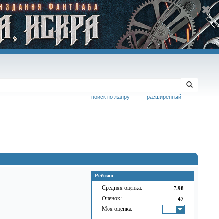
поиск по жанру
расширенный
Рейтинг
Средняя оценка:
7.98
Оценок:
47
Моя оценка:
-