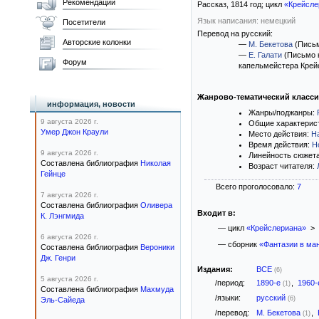
Рекомендации
Рассказ,
1814
год; цикл
«Крейсле
Язык написания: немецкий
Посетители
Перевод на русский:
Авторские колонки
—
М. Бекетова
(Письм
—
Е. Галати
(Письмо 
Форум
капельмейстера Крей
Жанрово-тематический класс
информация, новости
Жанры/поджанры:
9 августа 2026 г.
Общие характерис
Умер Джон Краули
Место действия:
Н
Время действия:
Н
9 августа 2026 г.
Линейность сюжет
Составлена библиография
Николая
Возраст читателя:
Гейнце
Всего проголосовало:
7
7 августа 2026 г.
Составлена библиография
Оливера
Входит в:
К. Лэнгмида
— цикл
«Крейслериана»
> 
6 августа 2026 г.
— сборник
«Фантазии в ма
Составлена библиография
Вероники
Дж. Генри
Издания:
ВСЕ
(6)
5 августа 2026 г.
/период:
1890-е
,
1960
(1)
Составлена библиография
Махмуда
/языки:
русский
(6)
Эль-Сайеда
/перевод:
М. Бекетова
,
(1)