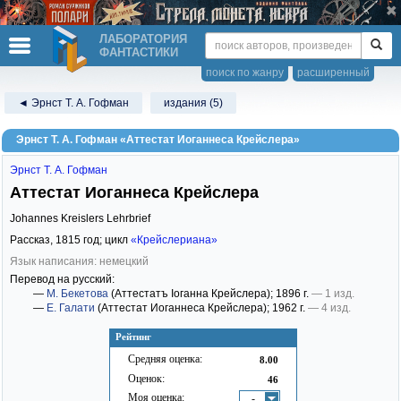
ЛАБОРАТОРИЯ
ФАНТАСТИКИ
поиск по жанру
расширенный
◄ Эрнст Т. А. Гофман
издания (5)
Эрнст Т. А. Гофман «Аттестат Иоганнеса Крейслера»
Эрнст Т. А. Гофман
Аттестат Иоганнеса Крейслера
Johannes Kreislers Lehrbrief
Рассказ,
1815
год; цикл
«Крейслериана»
Язык написания: немецкий
Перевод на русский:
—
М. Бекетова
(Аттестатъ Іоганна Крейслера)
; 1896 г.
— 1 изд.
—
Е. Галати
(Аттестат Иоганнеса Крейслера)
; 1962 г.
— 4 изд.
Рейтинг
Средняя оценка:
8.00
Оценок:
46
Моя оценка:
-