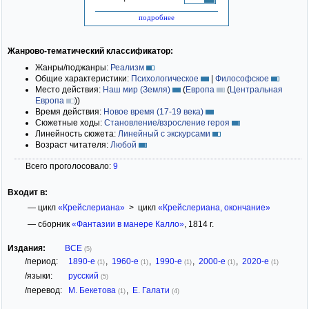
подробнее
Жанрово-тематический классификатор:
Жанры/поджанры:
Реализм
Общие характеристики:
Психологическое
|
Философское
Место действия:
Наш мир (Земля)
(
Европа
(
Центральная
Европа
)
)
Время действия:
Новое время (17-19 века)
Сюжетные ходы:
Становление/взросление героя
Линейность сюжета:
Линейный с экскурсами
Возраст читателя:
Любой
Всего проголосовало:
9
Входит в:
— цикл
«Крейслериана»
> цикл
«Крейслериана, окончание»
— сборник
«Фантазии в манере Калло»
, 1814 г.
Издания:
ВСЕ
(5)
/период:
1890-е
,
1960-е
,
1990-е
,
2000-е
,
2020-е
(1)
(1)
(1)
(1)
(1)
/языки:
русский
(5)
/перевод:
М. Бекетова
,
Е. Галати
(1)
(4)