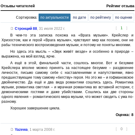
Отзывы читателей
Рейтинг отзыва
Сортировка:
по актуальности
по дате
по рейтингу
по оценке
[
1
]
Стронций 88
,
31 июля 2022 г.
В чем-то эта записка похожа на «Врага музыки». Крейслер и
Хризостом, как и герой «Врага музыки», чувствуют мир как поэзию, они не
рабы технического воспроизведения музыки, и потому не поняты многими.
Но здесь эта мысль – «Звук живёт везде» и особенно в природе –
выражена, на мой взгляд, ярче.
А ещё в этой, финальной части, сошлось многое. Вот и безумие
Крейслера вполне можно принять за настоящее безумие – раздвоение
личности, письмо самому себе с наставлениями и напутствиями, явно
предшествующие тому самому «бегству» героя. Но это же – и гофмановское
двойничество. Да ещё и два вида романтики сошлись здесь. Романтика
музыки, романтика светлая – и мрачная романтика во вставной истории, с
демоническими гостями и даже убийствами. Сошлись как две стороны
одного явления – романтического мира музыки, что может сводить с ума по-
разному.
Хорошее завершение цикла.
Оценка:
8
[
0
]
Yazewa
,
1 марта 2008 г.