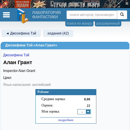
ЛАБОРАТОРИЯ
ФАНТАСТИКИ
поиск по жанру
расширенный
◄ Джозефина Тэй
издания (42)
Джозефина Тэй «Алан Грант»
Джозефина Тэй
Алан Грант
Inspector Alan Grant
Цикл
Язык написания: английский
Рейтинг
Средняя оценка:
8.00
Оценок:
22
Моя оценка:
-
подробнее