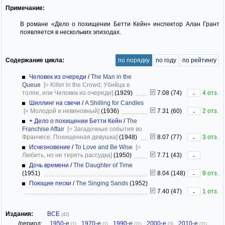
Примечание:
В романе «Дело о похищении Бетти Кейн» инспектор Алан Грант
появляется в нескольких эпизодах.
Содержание цикла:
по порядку
по году
по рейтингу
Человек из очереди
/
The Man in the
Queue
[= Killer in the Crowd; Убийца в
толпе, или Человек из очереди]
(1929)
7.08 (74)
4 отз.
-
Шиллинг на свечи
/
A Shilling for Candles
[= Молодой и невиновный]
(1936)
7.31 (60)
2 отз.
-
+
Дело о похищении Бетти Кейн
/
The
Franchise Affair
[= Загадочные события во
Франчесе; Похищенная девушка]
(1948)
8.07 (77)
3 отз.
-
Исчезновение
/
To Love and Be Wise
[=
Любить, но не терять рассудка]
(1950)
7.71 (43)
-
Дочь времени
/
The Daughter of Time
(1951)
8.04 (148)
9 отз.
-
Поющие пески
/
The Singing Sands
(1952)
7.40 (47)
1 отз.
-
Издания:
ВСЕ
(42)
/период:
1950-е
,
1970-е
,
1990-е
,
2000-е
,
2010-е
,
(1)
(1)
(11)
(3)
(11)