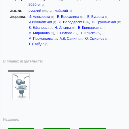
2020-е
(14)
/языки:
русский
,
английский
(40)
(2)
/перевод:
И. Алексеева
,
Е. Бросалина
,
Е. Бугаева
,
(1)
(11)
(1)
И Вишневская
,
Л. Володарская
,
Ж. Грушанская
,
(1)
(9)
(11)
В. Ефанова
,
Н. Ильина
,
Е. Кривицкая
,
(1)
(6)
(1)
М. Миронова
,
Г. Орлова
,
Н. Плиско
,
(1)
(1)
(2)
М. Прокопьева
,
А.В. Санин
,
Ю. Смирнов
,
(1)
(3)
(3)
Т. Стайдл
(1)
В планах издательств:
Издания: