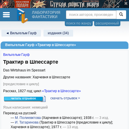
ЛАБОРАТОРИЯ
ФАНТАСТИКИ
поиск по жанру
расширенный
◄ Вильгельм Гауф
издания (34)
Вильгельм Гауф «Трактир в Шпессарте»
Вильгельм Гауф
Трактир в Шпессарте
Das Wirtshaus im Spessart
Другие названия: Харчевня в Шпессарте
[предисловие к циклу]
Рассказ,
1827
год; цикл
«Трактир в Шпессарте»
скачать отрывок >
читать отрывок
Язык написания: немецкий
Перевод на русский:
—
М. Полиевктова
(Харчевня в Шпессарте)
; 1938 г.
— 3 изд.
—
И. Татаринова
(Трактир в Шпессарте [предисловие к циклу];
Харчевня в Шпессарте)
; 1977 г.
— 13 изд.