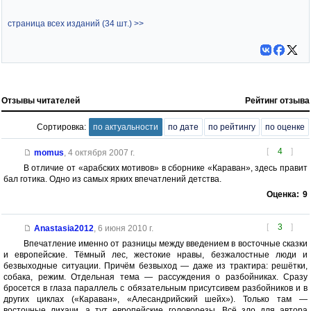
страница всех изданий (34 шт.) >>
Отзывы читателей
Рейтинг отзыва
Сортировка:
по актуальности
по дате
по рейтингу
по оценке
[
4
]
momus
,
4 октября 2007 г.
В отличие от «арабских мотивов» в сборнике «Караван», здесь правит
бал готика. Одно из самых ярких впечатлений детства.
Оценка:
9
[
3
]
Anastasia2012
,
6 июня 2010 г.
Впечатление именно от разницы между введением в восточные сказки
и европейские. Тёмный лес, жестокие нравы, безжалостные люди и
безвыходные ситуации. Причём безвыход — даже из трактира: решётки,
собака, режим. Отдельная тема — рассуждения о разбойниках. Сразу
бросется в глаза параллель с обязательным присутсивем разбойников и в
других циклах («Караван», «Алесандрийский шейх»). Только там —
восточные лихачи, а тут европейские головорезы. Всё зло для автора