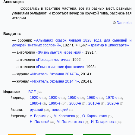
Аннотация:
Собрались в трактире мастера, все из разных мест, разными
умениями обладают. И коротают вечер за кружкой пива, рассказывая
истории...
©
Darinella
Входит в:
— сборник
«Альманах сказок января 1828 года для сыновей и
дочерей знатных сословий»
, 1827 г. > цикл
«Трактир в Шпессарте»
— антологию
«Жизнь льется через край»
, 1991 г.
— антологию
«Поющая косточка»
, 1992 г.
— антологию
«Романтические фантазии»
, 1993 г.
— журнал
«Искатель. Украина 2014`3»
, 2014 г.
— журнал
«Искатель. Украина 2014`4»
, 2014 г.
Издания:
ВСЕ
(34)
/период:
1920-е
,
1930-е
,
1950-е
,
1960-е
,
1970-е
,
(1)
(1)
(2)
(1)
(1)
1980-е
,
1990-е
,
2000-е
,
2010-е
,
2020-е
(2)
(14)
(2)
(8)
(2)
/языки:
русский
,
немецкий
(33)
(1)
/перевод:
А. Веркин
,
М. Коренева
,
О. Коржинская
,
(1)
(2)
(1)
Н. Полевой
,
М. Полиевктова
,
И. Татаринова
(4)
(3)
(13)