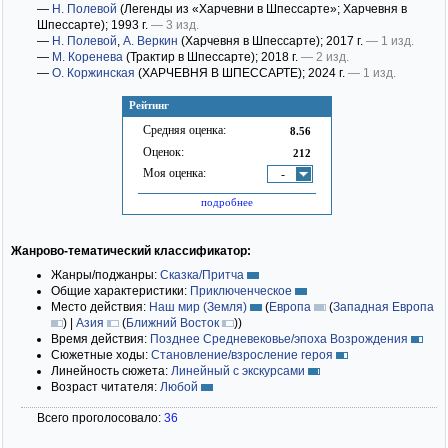
—
Н. Полевой
(Легенды из «Харчевни в Шпессарте»; Харчевня в
Шпессарте)
; 1993 г.
— 3 изд.
—
Н. Полевой
,
А. Веркин
(Харчевня в Шпессарте)
; 2017 г.
— 1 изд.
—
М. Коренева
(Трактир в Шпессарте)
; 2018 г.
— 2 изд.
—
О. Коржинская
(ХАРЧЕВНЯ В ШПЕССАРТЕ)
; 2024 г.
— 1 изд.
Рейтинг
Средняя оценка:
8.56
Оценок:
212
Моя оценка:
-
подробнее
Жанрово-тематический классификатор:
Жанры/поджанры:
Сказка/Притча
Общие характеристики:
Приключенческое
Место действия:
Наш мир (Земля)
(
Европа
(
Западная Европа
)
|
Азия
(
Ближний Восток
)
)
Время действия:
Позднее Средневековье/эпоха Возрождения
Сюжетные ходы:
Становление/взросление героя
Линейность сюжета:
Линейный с экскурсами
Возраст читателя:
Любой
Всего проголосовало:
36