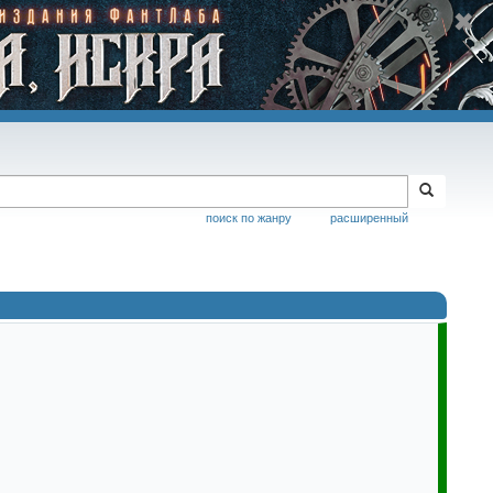
поиск по жанру
расширенный