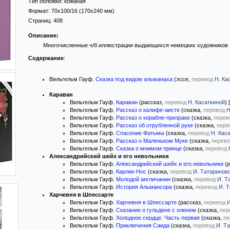
Тип обложки: кожаная
Формат:
70x100/16
(170x240 мм)
Страниц:
408
Описание:
Многочисленные ч/б иллюстрации выдающихся немецких художников
Содержание
:
Вильгельм Гауф.
Сказка под видом альманаха
(эссе,
перевод
Н. Ка
Караван
Вильгельм Гауф.
Караван
(рассказ,
перевод
Н. Касаткиной
) 
Вильгельм Гауф.
Рассказ о калифе-аисте
(сказка,
перевод
Н
Вильгельм Гауф.
Рассказ о корабле-призраке
(сказка,
перев
Вильгельм Гауф.
Рассказ об отрубленной руке
(сказка,
пере
Вильгельм Гауф.
Спасение Фатьмы
(сказка,
перевод
Н. Кас
Вильгельм Гауф.
Рассказ о Маленьком Муке
(сказка,
перево
Вильгельм Гауф.
Сказка о мнимом принце
(сказка,
перевод
Александрийский шейх и его невольники
Вильгельм Гауф.
Александрийский шейх и его невольники
(р
Вильгельм Гауф.
Карлик-Нос
(сказка,
перевод
И. Татаринов
Вильгельм Гауф.
Молодой англичанин
(сказка,
перевод
И. Т
Вильгельм Гауф.
История Альмансора
(сказка,
перевод
И. 
Харчевня в Шпессарте
Вильгельм Гауф.
Харчевня в Шпессарте
(рассказ,
перевод
И
Вильгельм Гауф.
Сказание о гульдене с оленем
(сказка,
пер
Вильгельм Гауф.
Холодное сердце. Часть первая
(сказка,
пе
Вильгельм Гауф.
Приключения Саида
(сказка,
перевод
И. Т