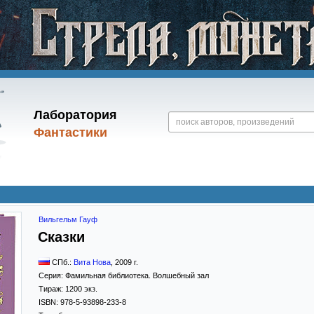
Лаборатория
Фантастики
Вильгельм Гауф
Сказки
СПб.:
Вита Нова
,
2009
г.
Серия:
Фамильная библиотека. Волшебный зал
Тираж:
1200 экз.
ISBN:
978-5-93898-233-8