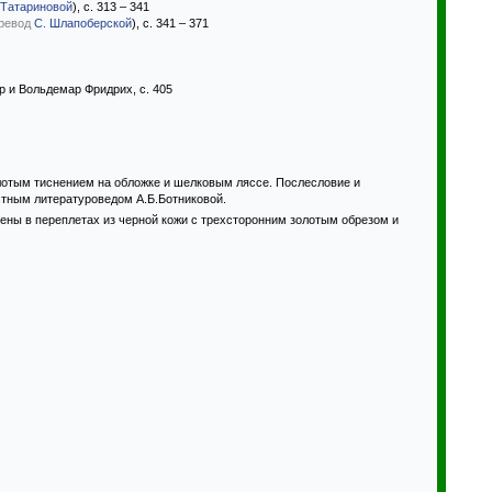
 Татариновой
), с. 313 – 341
ревод
С. Шлапоберской
), с. 341 – 371
ер и Вольдемар Фридрих, с. 405
лотым тиснением на обложке и шелковым ляссе. Послесловие и
стным литературоведом А.Б.Ботниковой.
лены в переплетах из черной кожи с трехсторонним золотым обрезом и