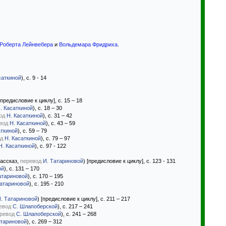
Роберта Лейнвебера
и
Вольдемара Фридриха
.
саткиной
), с. 9 - 14
[предисловие к циклу], с. 15 – 18
. Касаткиной
), с. 18 – 30
од
Н. Касаткиной
), с. 31 – 42
вод
Н. Касаткиной
), с. 43 – 59
аткиной
), с. 59 – 79
д
Н. Касаткиной
), с. 79 – 97
Н. Касаткиной
), с. 97 - 122
ассказ,
перевод
И. Татариновой
) [предисловие к циклу], с. 123 - 131
ой
), с. 131 – 170
атариновой
), с. 170 – 195
Татариновой
), с. 195 - 210
. Татариновой
) [предисловие к циклу], с. 211 – 217
евод
С. Шлапоберской
), с. 217 – 241
ревод
С. Шлапоберской
), с. 241 – 268
атариновой
), с. 269 – 312