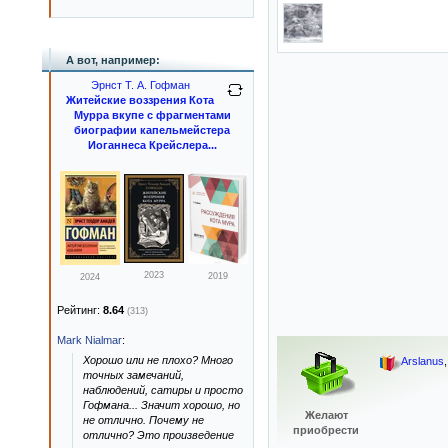
А вот, например:
Эрнст Т. А. Гофман
Житейские воззрения Кота
Мурра вкупе с фрагментами
биографии капельмейстера
Иоганнеса Крейслера...
2023
2019
2024
Рейтинг:
8.64
(313)
Mark Nialmar
:
Хорошо или не плохо? Много
Arslanus
точных замечаний,
наблюдений, сатиры и просто
Гофмана... Значит хорошо, но
Желают
не отлично. Почему не
приобрести
отлично? Это произведение