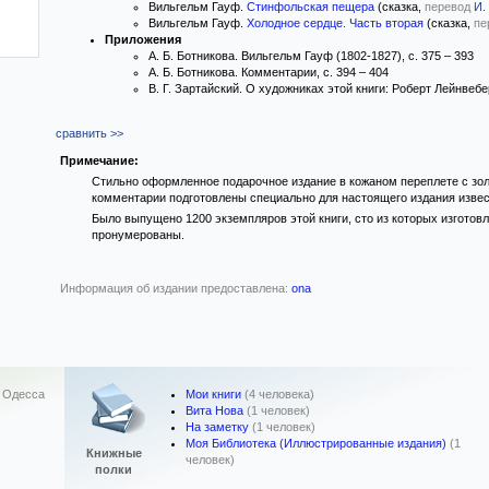
Вильгельм Гауф.
Стинфольская пещера
(сказка,
перевод
И.
Вильгельм Гауф.
Холодное сердце. Часть вторая
(сказка,
пе
Приложения
А. Б. Ботникова. Вильгельм Гауф (1802-1827), с. 375 – 393
А. Б. Ботникова. Комментарии, с. 394 – 404
В. Г. Зартайский. О художниках этой книги: Роберт Лейнвеб
сравнить >>
Примечание:
Стильно оформленное подарочное издание в кожаном переплете с зо
комментарии подготовлены специально для настоящего издания изве
Было выпущено 1200 экземпляров этой книги, сто из которых изготов
пронумерованы.
Информация об издании предоставлена:
ona
Мои книги
(4 человека)
,
Одесса
Вита Нова
(1 человек)
На заметку
(1 человек)
Моя Библиотека (Иллюстрированные издания)
(1
Книжные
человек)
полки