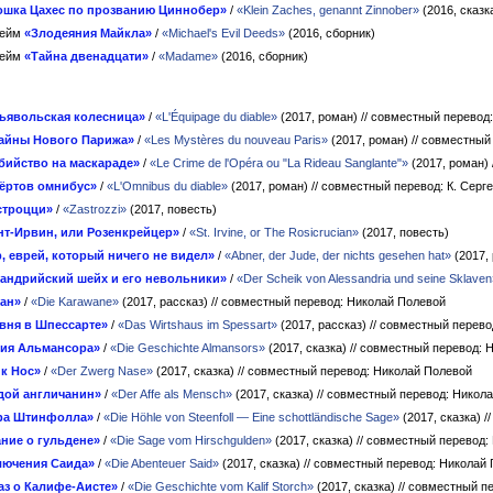
ошка Цахес по прозванию Циннобер»
/
«Klein Zaches, genannt Zinnober»
(2016, сказк
гейм
«Злодеяния Майкла»
/
«Michael's Evil Deeds»
(2016, сборник)
гейм
«Тайна двенадцати»
/
«Madame»
(2016, сборник)
ьявольская колесница»
/
«L'Équipage du diable»
(2017, роман)
// совместный перевод:
айны Нового Парижа»
/
«Les Mystères du nouveau Paris»
(2017, роман)
// совместный
бийство на маскараде»
/
«Le Crime de l'Opéra ou "La Rideau Sanglante"»
(2017, роман)
ёртов омнибус»
/
«L'Omnibus du diable»
(2017, роман)
// совместный перевод: К. Серг
строцци»
/
«Zastrozzi»
(2017, повесть)
нт-Ирвин, или Розенкрейцер»
/
«St. Irvine, or The Rosicrucian»
(2017, повесть)
, еврей, который ничего не видел»
/
«Abner, der Jude, der nichts gesehen hat»
(2017,
андрийский шейх и его невольники»
/
«Der Scheik von Alessandria und seine Sklaven
ан»
/
«Die Karawane»
(2017, рассказ)
// совместный перевод: Николай Полевой
вня в Шпессарте»
/
«Das Wirtshaus im Spessart»
(2017, рассказ)
// совместный перев
ия Альмансора»
/
«Die Geschichte Almansors»
(2017, сказка)
// совместный перевод: 
к Нос»
/
«Der Zwerg Nase»
(2017, сказка)
// совместный перевод: Николай Полевой
дой англичанин»
/
«Der Affe als Mensch»
(2017, сказка)
// совместный перевод: Никол
ра Штинфолла»
/
«Die Höhle von Steenfoll — Eine schottländische Sage»
(2017, сказка)
/
ние о гульдене»
/
«Die Sage vom Hirschgulden»
(2017, сказка)
// совместный перевод:
лючения Саида»
/
«Die Abenteuer Said»
(2017, сказка)
// совместный перевод: Николай
аз о Калифе-Аисте»
/
«Die Geschichte vom Kalif Storch»
(2017, сказка)
// совместный п