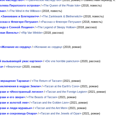
кое наследство»
/
«Трагическое наследство»
(2018, роман)
// совместный перевод: К
олева Пиратского острова»
/
«The Queen of the Pirate Isle»
(2018, повесть)
вах»
/
«The Wind in the Willows»
(2018, повесть)
д
«Занкиванк и Блетервитч»
/
«The Zankiwank & Bletherwitch»
(2018, повесть)
ссказ о Флюгере-Петушке»
/
«Рассказ о Флюгере-Петушке»
(2018, повесть)
енда о Сонной Лощине»
/
«The Legend of Sleepy Hollow»
(2018, рассказ)
 ван Винкль»
/
«Rip Van Winkle»
(2018, рассказ)
т
«Желание их сердец»
/
«Желание их сердец»
(2019, роман)
й вызывающей ужас картине»
/
«De vne horrible paincture»
(2020, рассказ)
а»
/
«Фиалочка»
(2020, сказка)
звращение Тарзана»
/
«The Return of Tarzan»
(2021, роман)
иключения в недрах Земли»
/
«Tarzan at the Earth's Core»
(2021, роман)
рзан и «Иностранный легион»
/
«Tarzan and the Foreign Legion»
(2021, роман)
рзан и его звери»
/
«The Beasts of Tarzan»
(2021, роман)
рзан и золотой лев»
/
«Tarzan and the Golden Lion»
(2021, роман)
рзан и люди-муравьи»
/
«Tarzan and the Ant Men»
(2021, роман)
рзан и сокровища Опара»
/
«Tarzan and the Jewels of Opar»
(2021, роман)