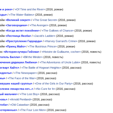
и и реке»
/
«Of Time and the River»
(2016, роман)
воды»
/
«The Water-Babies»
(2016, роман)
гейм
«Великий секрет»
/
«The Great Secret»
(2016, роман)
гейм
«Заговорщики»
/
«The Avenger»
(2016, роман)
гейм
«Когда мстит покойник»
/
«The Gallows of Chance»
(2016, роман)
гейм
«Лестница Якоба»
/
«Jacob's Ladder»
(2016, роман)
гейм
«Преступление Гаррарда»
/
«Harvey Garrard's Crime»
(2016, роман)
гейм
«Принц Майо»
/
«The Illustrious Prince»
(2016, роман)
люс
«История кучера Гийома»
/
«Histoire de Guillaume, cocher»
(2016, повесть)
татель Билли»
/
«Bill the Minder»
(2016, повесть)
ючения дядюшки Любина»
/
«The Adventures of Uncle Lubin»
(2016, повесть)
огварт Хайтс»
/
«The Battle of Hogwart Heights»
(2016, рассказ)
онденты»
/
«The Newspaper»
(2016, рассказ)
йны»
/
«The Face of the War»
(2016, рассказ)
девушек нашей группы»
/
«One of the Girls in Our Party»
(2016, рассказ)
олезни лекарства нет...»
/
«No Cure for It»
(2016, рассказ)
ый мальчик»
/
«The Lost Boy»
(2016, рассказ)
ровь»
/
«Arnold Pentland»
(2016, рассказ)
атоба»
/
«Old Catawba»
(2016, рассказ)
потерянных»
/
«The Four Lost Men»
(2016, рассказ)