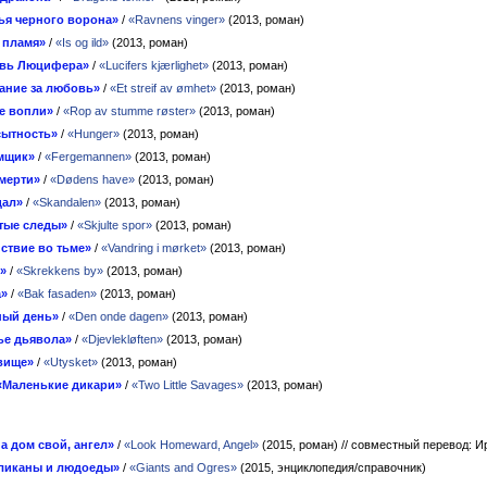
ья черного ворона»
/
«Ravnens vinger»
(2013, роман)
 пламя»
/
«Is og ild»
(2013, роман)
вь Люцифера»
/
«Lucifers kjærlighet»
(2013, роман)
ание за любовь»
/
«Et streif av ømhet»
(2013, роман)
е вопли»
/
«Rop av stumme røster»
(2013, роман)
сытность»
/
«Hunger»
(2013, роман)
мщик»
/
«Fergemannen»
(2013, роман)
мерти»
/
«Dødens have»
(2013, роман)
дал»
/
«Skandalen»
(2013, роман)
тые следы»
/
«Skjulte spor»
(2013, роман)
ствие во тьме»
/
«Vandring i mørket»
(2013, роман)
»
/
«Skrekkens by»
(2013, роман)
а»
/
«Bak fasaden»
(2013, роман)
ный день»
/
«Den onde dagen»
(2013, роман)
ье дьявола»
/
«Djevlekløften»
(2013, роман)
вище»
/
«Utysket»
(2013, роман)
«Маленькие дикари»
/
«Two Little Savages»
(2013, роман)
а дом свой, ангел»
/
«Look Homeward, Angel»
(2015, роман)
// совместный перевод: И
ликаны и людоеды»
/
«Giants and Ogres»
(2015, энциклопедия/справочник)