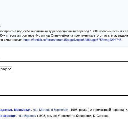
:
опирайтил под себя анонимный дореволюционный перевод 1880г, который есть в сети
0-х гг восьми романов Филлипса Оппенгейма из трехтомника этого писателя, изданн
ля «Книговека».
https://fantlab.ru/forum/forum15page1/topic8488page575#msg4294743
адетель Мессиака»
/
«Le Marquis d'Espinchal»
(1993, роман)
// совместный перевод: К
воеженец»
/
«Le Bigame»
(1993, роман)
// совместный перевод: К. Сергеев