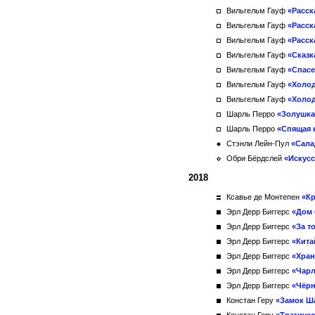
Вильгельм Гауф
«Расск
Вильгельм Гауф
«Расск
Вильгельм Гауф
«Расск
Вильгельм Гауф
«Сказк
Вильгельм Гауф
«Спас
Вильгельм Гауф
«Холод
Вильгельм Гауф
«Холод
Шарль Перро
«Золушка
Шарль Перро
«Спящая 
Стэнли Лейн-Пул
«Сала
Обри Бёрдслей
«Искус
2018
Ксавье де Монтепен
«К
Эрл Дерр Биггерс
«Дом 
Эрл Дерр Биггерс
«За т
Эрл Дерр Биггерс
«Кита
Эрл Дерр Биггерс
«Хран
Эрл Дерр Биггерс
«Чарл
Эрл Дерр Биггерс
«Чёр
Констан Геру
«Замок Ш