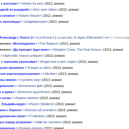
 с востока»
/
«Vinden fra øst»
(2012, роман)
едний из рыцарей»
/
«Den siste ridder»
(2012, роман)
ы сатаны»
/
«Satans fotspor»
(2012, роман)
ок виселицы»
/
«Galgeblomsten»
(2012, роман)
Александр I. Книга 1»
/
«La Russie il y a cent ans: le règne d’Alexandre I-er»
[= Александр
Дженкинс
«Восхищение»
/
«The Rapture»
(2013, роман)
Дженкинс
«Да приидет Царствие»
/
«Kingdom Come: The Final Victory»
(2013, роман)
/
«Aphrodite: mœurs antiques»
(2013, роман)
л с черными крыльями»
/
«Engel med svarte vinger»
(2013, роман)
вушке времени»
/
«Fanget av tiden»
(2013, роман)
ннее жертвоприношение»
/
«Våroffer»
(2013, роман)
ины земли»
/
«I jordens dyp»
(2013, роман)
 демонов»
/
«Demonenes fjell»
(2013, роман)
 и дева»
/
«Demonen og jomfruen»
(2013, роман)
н ночи»
/
«Nattens demon»
(2013, роман)
в Эльдафьорде»
/
«Huset i Eldafjord»
(2013, роман)
на с берега»
/
«Kvinnen på stranden»
(2013, роман)
лдованная луна»
/
«Trollmåne»
(2013, роман)
шье перед штормом»
/
«Stille før stormen»
(2013, роман)
 дракона»
/
«Dragens tenner»
(2013, роман)