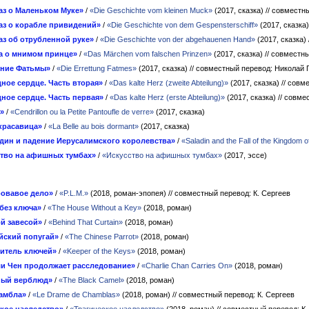
аз о Маленьком Муке»
/
«Die Geschichte vom kleinen Muck»
(2017, сказка)
// совместн
аз о корабле привидений»
/
«Die Geschichte von dem Gespensterschiff»
(2017, сказка
аз об отрубленной руке»
/
«Die Geschichte von der abgehauenen Hand»
(2017, сказка)
а о мнимом принце»
/
«Das Märchen vom falschen Prinzen»
(2017, сказка)
// совместн
ение Фатьмы»
/
«Die Errettung Fatmes»
(2017, сказка)
// совместный перевод: Николай
ное сердце. Часть вторая»
/
«Das kalte Herz (zweite Abteilung)»
(2017, сказка)
// совм
ное сердце. Часть первая»
/
«Das kalte Herz (erste Abteilung)»
(2017, сказка)
// совме
»
/
«Cendrillon ou la Petite Pantoufle de verre»
(2017, сказка)
красавица»
/
«La Belle au bois dormant»
(2017, сказка)
дин и падение Иерусалимского королевства»
/
«Saladin and the Fall of the Kingdom 
ство на афишных тумбах»
/
«Искусство на афишных тумбах»
(2017, эссе)
ровавое дело»
/
«P.L.M.»
(2018, роман-эпопея)
// совместный перевод: К. Сергеев
без ключа»
/
«The House Without a Key»
(2018, роман)
ой завесой»
/
«Behind That Curtain»
(2018, роман)
йский попугай»
/
«The Chinese Parrot»
(2018, роман)
итель ключей»
/
«Keeper of the Keys»
(2018, роман)
и Чен продолжает расследование»
/
«Charlie Chan Carries On»
(2018, роман)
ный верблюд»
/
«The Black Camel»
(2018, роман)
амбла»
/
«Le Drame de Chamblas»
(2018, роман)
// совместный перевод: К. Сергеев