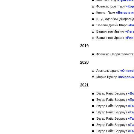
Констан Геру
«Трагичес
Фрэнсис Брет Гарт
«Кор
Кеннет Грэм
«Ветер в и
Ш. Д. Адэр Фицджераль
Эвелин Джейн Шарп
«Ра
Вашингтон Ирвинг
«Лег
Вашингтон Ирвинг
«Рип
2019
Фрэнсис Перри Эллиот
2020
Анатоль Франс
«О неко
Морис Бушор
«Фиалочк
2021
Эдгар Райс Берроуз
«Во
Эдгар Райс Берроуз
«Пр
Эдгар Райс Берроуз
«Та
Эдгар Райс Берроуз
«Та
Эдгар Райс Берроуз
«Та
Эдгар Райс Берроуз
«Та
Эдгар Райс Берроуз
«Та