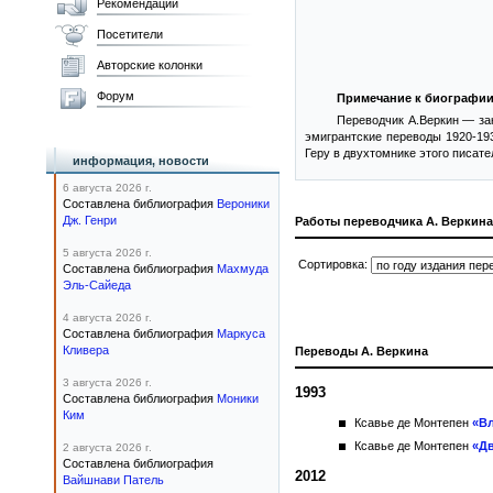
Рекомендации
Посетители
Авторские колонки
Форум
Примечание к биографии
Переводчик А.Веркин — зак
эмигрантские переводы 1920-193
Геру в двухтомнике этого писате
информация, новости
6 августа 2026 г.
Составлена библиография
Вероники
Дж. Генри
Работы переводчика А. Веркина
5 августа 2026 г.
Сортировка:
Составлена библиография
Махмуда
Эль-Сайеда
4 августа 2026 г.
Составлена библиография
Маркуса
Кливера
Переводы А. Веркина
3 августа 2026 г.
1993
Составлена библиография
Моники
Ким
Ксавье де Монтепен
«Вл
Ксавье де Монтепен
«Д
2 августа 2026 г.
Составлена библиография
2012
Вайшнави Патель