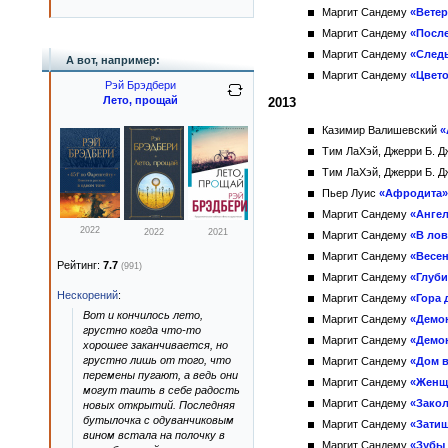
Маргит Сандему
«Ветер
Маргит Сандему
«Посл
Маргит Сандему
«След
А вот, например:
Маргит Сандему
«Цвет
Рэй Брэдбери
Лето, прощай
2013
Казимир Валишевский
«
Тим ЛаХэй, Джерри Б. 
Тим ЛаХэй, Джерри Б. 
Пьер Луис
«Афродита»
Маргит Сандему
«Анге
2022
2022
2021
Маргит Сандему
«В ло
Маргит Сандему
«Весе
Рейтинг:
7.7
(991)
Маргит Сандему
«Глуб
Нескорений
:
Маргит Сандему
«Гора
Вот и кончилось лето,
Маргит Сандему
«Демон
грустно когда что-то
Маргит Сандему
«Демо
хорошее заканчивается, но
грустно лишь от того, что
Маргит Сандему
«Дом 
перемены пугают, а ведь они
Маргит Сандему
«Женщи
могут таить в себе радость
Маргит Сандему
«Зако
новых открытий. Последняя
бутылочка с одуванчиковым
Маргит Сандему
«Зати
вином встала на полочку в
Маргит Сандему
«Зубы