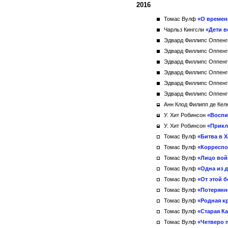
2016
Томас Вулф
«О времен
Чарльз Кингсли
«Дети 
Эдвард Филлипс Оппен
Эдвард Филлипс Оппен
Эдвард Филлипс Оппен
Эдвард Филлипс Оппен
Эдвард Филлипс Оппен
Эдвард Филлипс Оппен
Анн Клод Филипп де Ке
У. Хит Робинсон
«Воспи
У. Хит Робинсон
«Прикл
Томас Вулф
«Битва в Х
Томас Вулф
«Корресп
Томас Вулф
«Лицо во
Томас Вулф
«Одна из 
Томас Вулф
«От этой б
Томас Вулф
«Потерянн
Томас Вулф
«Родная к
Томас Вулф
«Старая К
Томас Вулф
«Четверо 