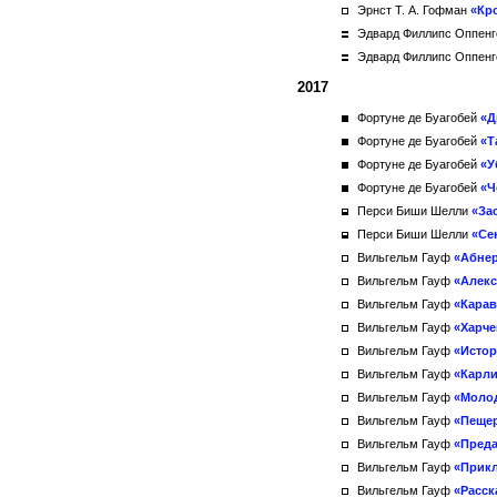
Эрнст Т. А. Гофман
«Кр
Эдвард Филлипс Оппен
Эдвард Филлипс Оппен
2017
Фортуне де Буагобей
«Д
Фортуне де Буагобей
«Т
Фортуне де Буагобей
«У
Фортуне де Буагобей
«Ч
Перси Биши Шелли
«За
Перси Биши Шелли
«Се
Вильгельм Гауф
«Абнер
Вильгельм Гауф
«Алекс
Вильгельм Гауф
«Карав
Вильгельм Гауф
«Харче
Вильгельм Гауф
«Истор
Вильгельм Гауф
«Карли
Вильгельм Гауф
«Моло
Вильгельм Гауф
«Пеще
Вильгельм Гауф
«Преда
Вильгельм Гауф
«Прик
Вильгельм Гауф
«Расск