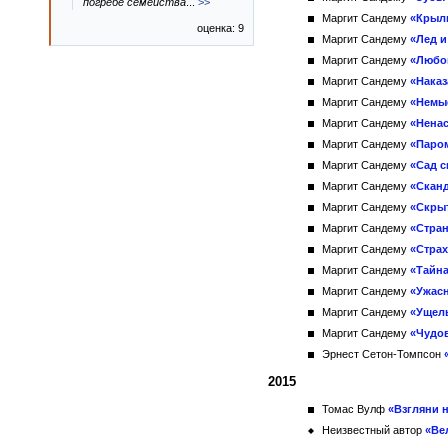
погребе семейства
...
>>
Маргит Сандему
«Крыл
оценка: 9
Маргит Сандему
«Лед и
Маргит Сандему
«Любо
Маргит Сандему
«Наказ
Маргит Сандему
«Немы
Маргит Сандему
«Нена
Маргит Сандему
«Паро
Маргит Сандему
«Сад с
Маргит Сандему
«Скан
Маргит Сандему
«Скры
Маргит Сандему
«Стран
Маргит Сандему
«Страх
Маргит Сандему
«Тайн
Маргит Сандему
«Ужас
Маргит Сандему
«Ущел
Маргит Сандему
«Чудо
Эрнест Сетон-Томпсон
2015
Томас Вулф
«Взгляни н
Неизвестный автор
«Ве