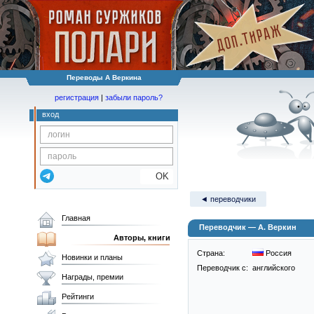
Переводы А Веркина
регистрация
|
забыли пароль?
вход
OK
◄ переводчики
Главная
Переводчик — А. Веркин
Авторы, книги
Страна:
Россия
Новинки и планы
Переводчик c:
английского
Награды, премии
Рейтинги