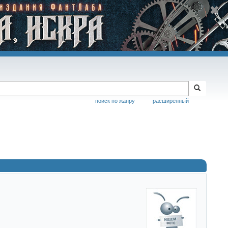
поиск по жанру
расширенный