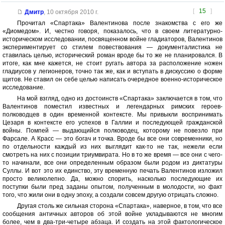
[
15
]
Дмитр
,
10 октября 2010 г.
Прочитал «Спартака» Валентинова после знакомства с его же
«Диомедом». И, честно говоря, показалось, что в своем литературно-
историческом исследовании, посвященном войне гладиаторов, Валентинов
экспериментирует со стилем повествования — документалистика не
ставилась целью, исторический роман вроде бы то же не планировался. В
итоге, как мне кажется, не стоит ругать автора за расположение ножен
гладиусов у легионеров, точно так же, как и вступать в дискуссию о форме
щитов. Не ставил он себе целью написать очередное военно-историческое
исследование.
На мой взгляд, одно из достоинств «Спартака» заключается в том, что
Валентинов поместил известных и легендарных римских героев-
полководцев в один временной контексте. Мы привыкли воспринимать
Цезаря в контексте его успехов в Галлии и последующей гражданской
войны. Помпей — выдающийся полководец, которому не повезло при
Фарсале. А Красс — это богач и точка. Вроде бы все они современники, но
по отдельности каждый из них выглядит как-то не так, нежели если
смотреть на них с позиции триумвирата. Но в то же время — все они с чего-
то начинали, все они определенным образом были родом из диктатуры
Суллы. И вот это их единство, эту временную печать Валентинов изложил
просто великолепно. Да, можно спорить, насколько последующие их
поступки были пред заданы опытом, полученным в молодости, но факт
того, что жили они в одну эпоху, а создали совсем другую отрицать сложно.
Другая столь же сильная сторона «Спартака», наверное, в том, что все
сообщения античных авторов об этой войне укладываются не многим
более, чем в два-три-четыре абзаца. И создать на этой фактологическое