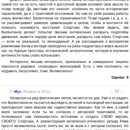
самой что ни на есть простой и доступной форме изложил свои мысли по
этому поводу. Да, местами его заносит, особенно по части исторических
параллелей, да и с трактовкой источников. Но сам по себе размах работы
очень впечатляет. Валентинов не ограничивается 70-ми годами I в. д. н. э.,
он рассматривает римскую цивилизацию в целом, чтобы в контексте её
показать значимость восстания Спартака. Мы можем видеть, как
Валентинов делает попытки (весьма интересные) раскрыть подоплёку
движения, вывести наружу цели восстания, раскрыть сам образ Спартака
— если не реальный, то легендарный. А уж рассуждения о восприятии
римлянами богов и взгляде свободного на раба-гладиатора и вовсе выносят
нас на бурные просторы исторической антропологии, которую в изучении
античности пока слабо используют.
Интересно, весьма интересно, оригинально и совершенно лишено
пресности рядовых, «плановых» монографий. Есть с чем поспорить, но
подумать, безусловно, тоже. Великолепно!
Оценка:
9
[
12
]
Мух
,
29 августа 2010 г.
Несмотря на ряд фактических ляпов, читается на ура. Уже и то радует,
что Валентинов не пытается выглядеть истиной в последней инстанции, не
преподносит свою версию как «единственно верную». Как по мне, в самой
книге заложено: если ты не согласен с авторской трактовкой, то не
поленишься сам перешерстить источники и создать СВОЮ версию,
СВОЕГО Спартака. А реконструкция религиозно-этического уклада Рима
просто великолепна (хотя, опять же, не во всем я с автором согласен). Но