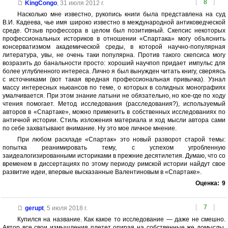
[
8
]
KingСongo
,
31 июля 2012 г.
Насколько мне известно, рукопись книги была представлена на суд
В.И. Кадеева, чье имя широко известно в международной антиковедческой
среде. Отзыв профессора в целом был позитивный. Скепсис некоторых
профессиональных историков в отношении «Спартака» могу объяснить
консерватизмом академической среды, в которой научно-популярная
литература, увы, не очень таки популярна. Против такого скепсиса могу
возразить до банальности просто: хороший научпоп придает импульс для
более углубленного интереса. Лично я был вынужден читать книгу, сверяясь
с источниками (вот такая вредная профессиональная привычка). Узнал
массу интересных ньюансов по теме, о которых в солидных монографиях
умалчивается. При этом знание латыни не обязательно, но кое-где по ходу
чтения помогает. Метод исследования (расследования?), используемый
авторов в «Спартаке», можно применить в собственных исследованиях по
античной истории. Стиль изложения материала и ход мысли автора сами
по себе захватывают внимание. Ну это мое личное мнение.
При любом раскладе «Спартак» это новый разворот старой темы:
попытка реанимировать тему, с успехом угробленную
заидеалогизированными историками в прежние десятилетия. Думаю, что со
временем в диссертациях по этому периоду римской истории найдут свое
развитие идеи, впервые высказанные Валентиновым в «Спартаке».
Оценка:
9
[
7
]
gerupt
,
5 июля 2018 г.
Купился на название. Как какое то исследование — даже не смешно.
Автор все свои измышления плетет опирая на собственные же домыслы,