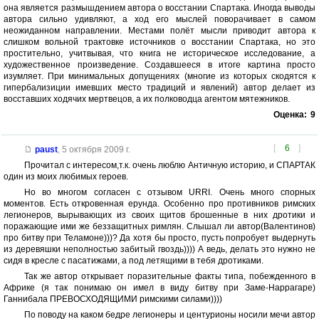
она является размышдением автора о восстании Спартака. Иногда выводы
автора сильно удивляют, а ход его мыслей поворачивает в самом
неожиданном направлении. Местами полёт мысли приводит автора к
слишком вольной трактовке источников о восстании Спартака, но это
простительно, учитвывая, что книга не историческое исследование, а
художественное произведение. Создавшееся в итоге картина просто
изумляет. При минимальных допущениях (многие из которых скодятся к
гипербализиции имевших место традиций и явлений) автор делает из
восставших ходячих мертвецов, а их полководца агентом мятежников.
Оценка:
9
[
6
]
paust
,
5 октября 2009 г.
Прочитал с интересом,т.к. очень люблю Античную историю, и СПАРТАК
один из моих любимых героев.
Но во многом согласен с отзывом URRI. Очень много спорных
моментов. Есть откровенная ерунда. Особенно про противников римских
легионеров, вырывающих из своих щитов брошенные в них дротики и
поражающие ими же беззащитных римлян. Слышал ли автор(Валентинов)
про битву при Теламоне)))? Да хотя бы просто, пусть попробует выдернуть
из деревяшки неполностью забитый гвоздь)))) А ведь, делать это нужно не
сидя в кресле с пасатижами, а под летящими в тебя дротиками.
Так же автор открывает поразительные факты типа, побежденного в
Африке (я так понимаю он имел в виду битву при Заме-Наррагаре)
Ганнибала ПРЕВОСХОДЯЩИМИ римскими силами))))
По поводу на каком бедре легионеры и центурионы носили мечи автор