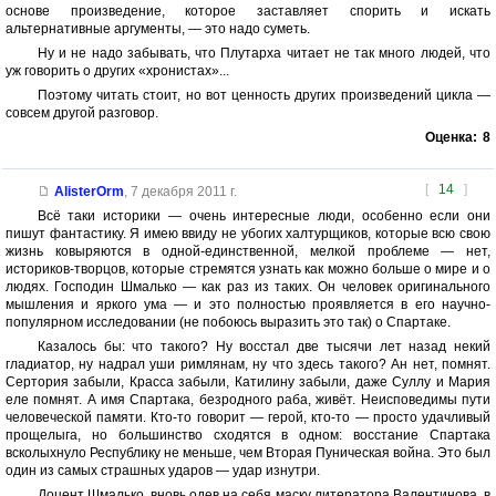
основе произведение, которое заставляет спорить и искать
альтернативные аргументы, — это надо суметь.
Ну и не надо забывать, что Плутарха читает не так много людей, что
уж говорить о других «хронистах»...
Поэтому читать стоит, но вот ценность других произведений цикла —
совсем другой разговор.
Оценка:
8
[
14
]
AlisterOrm
,
7 декабря 2011 г.
Всё таки историки — очень интересные люди, особенно если они
пишут фантастику. Я имею ввиду не убогих халтурщиков, которые всю свою
жизнь ковыряются в одной-единственной, мелкой проблеме — нет,
историков-творцов, которые стремятся узнать как можно больше о мире и о
людях. Господин Шмалько — как раз из таких. Он человек оригинального
мышления и яркого ума — и это полностью проявляется в его научно-
популярном исследовании (не побоюсь выразить это так) о Спартаке.
Казалось бы: что такого? Ну восстал две тысячи лет назад некий
гладиатор, ну надрал уши римлянам, ну что здесь такого? Ан нет, помнят.
Сертория забыли, Красса забыли, Катилину забыли, даже Суллу и Мария
еле помнят. А имя Спартака, безродного раба, живёт. Неисповедимы пути
человеческой памяти. Кто-то говорит — герой, кто-то — просто удачливый
прощелыга, но большинство сходятся в одном: восстание Спартака
всколыхнуло Республику не меньше, чем Вторая Пуническая война. Это был
один из самых страшных ударов — удар изнутри.
Доцент Шмалько, вновь одев на себя маску литератора Валентинова, в