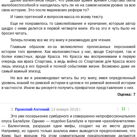
Далее Валентинов пишет, что римская армия времен Спартака была
малобоеспособной и находилась чуть ли не на самом низком уровне за всю
свою историю. Это после мариевских реформ то?
И таких претензий и вопросов масса по всему тексту.
Еще не понравилось то самолюбование и ерничание, которым автор
щедро с ними делится в первой четверти книги. Из-за это я чуть было не
бросил читать.
Теперь почему все же эту книгу я рекомендую для чтения.
Главным образом из-за великолепно прописанных персонажей
истории того времени. Как малоизвестных у нас, вроде Сертория, так и
более известных, вроде Красса. Но Красса мы воспринимаем в первую
очередь как врага Спартака, а ведь война со Спартаком для Красса всего
лишь эпизод в его бурной и полной событиями жизни. Возможно даже не
самый важный эпизод.
Но все же я рекомендовал читать бы эту книгу, имея определенный
уровень знаний по римской истории в целом и по римской военной истории
в частности. Иначе вы рискуете получить превратное представление о них.
Оценка:
7
[
11
]
Прокопий Антемий
,
13 января 2018 г.
Это уже посерьезнее сумбурного и совершенно непрофессионального
опуса Балабухи. Однако — подобно Балабухе и прочим «разоблачителям»
— Валентинов, разрушая одни мифы, создает на их месте другие.
Например, из одного только анализа имен выводится предположение, что
Крикс был жрецом. На этом сомнительном предположении делаются