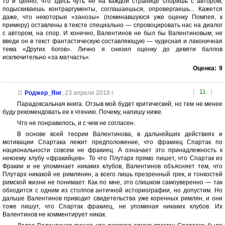
то и ценно, что здесь чуть не на каждой странице споришь с автором,
подыскиваешь контраргументы, соглашаешься, опровергаешь... Кажется
даже, что некоторые «занозы» (поминавшуюся уже оценку Помпея, к
примеру) оставлены в тексте специально — спровоцировать нас на диалог
с автором, на спор. И конечно, Валентинов не был бы Валентиновым, не
введи он в текст фантастическую составляющую — чудесная и лаконичная
тема «Других богов». Лично я снизил оценку до девяти баллов
исключительно «за матчасть».
Оценка:
9
[
11
]
Роджер_Янг
,
23 апреля 2018 г.
Парадоксальная книга. Отзыв мой будет критический, но тем не менее
буду рекомендовать ее к чтению. Почему, напишу ниже.
Что не понравилось, и с чем не согласен.
В основе всей теории Валентинова, в дальнейших действиях и
мотивации Спартака лежит предположение, что фракиец Спартак по
национальности совсем не фракиец. А означает это принадлежность к
некоему клубу «фракийцев». То что Плутарх прямо пишет, что Спартак из
Фракии и не упоминает никаких клубов, Валентинов объясняет тем, что
Плутарх никакой не римлянин, а всего лишь презренный грек, и тонкостей
римской жизни не понимает. Как по мне, это слишком самоуверенно — так
обходится с одним из столпов античной историографии, но допустим. Но
дальше Валентинов приводит свидетельства уже коренных римлян, и они
тоже пишут, что Спартак фракиец, не упоминая никаких клубов. Их
Валентинов не комментирует никак.