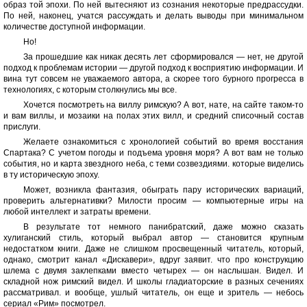
образ той эпохи. По ней вытесняют из сознания некоторые предрассудки.
По ней, наконец, учатся рассуждать и делать выводы при минимальном
количестве доступной информации.
Но!
За прошедшие как никак десять лет сформировался — нет, не другой
подход к проблемам истории — другой подход к восприятию информации. И
вина тут совсем не уважаемого автора, а скорее того бурного прогресса в
технологиях, с которым столкнулись мы все.
Хочется посмотреть на виллу римскую? А вот, нате, на сайте таком-то
и вам виллы, и мозаики на полах этих вилл, и средний списочный состав
прислуги.
Желаете ознакомиться с хронологией событий во время восстания
Спартака? С учетом погоды и подъема уровня моря? А вот вам не только
события, но и карта звездного неба, с теми созвездиями. которые виделись
в ту историческую эпоху.
Может, возникла фантазия, обыграть пару исторических вариаций,
проверить альтернативки? Милости просим — компьютерные игры на
любой интеллект и затраты времени.
В результате тот немного панибратский, даже можно сказать
хулиганский стиль, который выбрал автор — становится крупным
недостатком книги. Даже не слишком просвещенный читатель, который,
однако, смотрит канал «Дискавери», вдруг заявит. что про конструкцию
шлема с двумя заклепками вместо четырех — он наслышан. Видел. И
складной нож римский видел. И школы гладиаторские в разных сечениях
рассматривал. и вообще, ушлый читатель, он еще и зритель — небось
сериал «Рим» посмотрел.