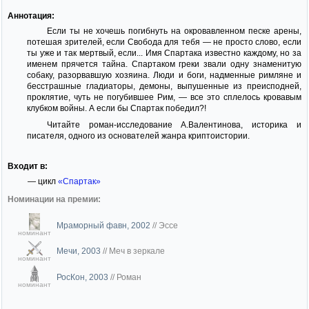
Аннотация:
Если ты не хочешь погибнуть на окровавленном песке арены,
потешая зрителей, если Свобода для тебя — не просто слово, если
ты уже и так мертвый, если... Имя Спартака известно каждому, но за
именем прячется тайна. Спартаком греки звали одну знаменитую
собаку, разорвавшую хозяина. Люди и боги, надменные римляне и
бесстрашные гладиаторы, демоны, выпушенные из преисподней,
проклятие, чуть не погубившее Рим, — все это сплелось кровавым
клубком войны. А если бы Спартак победил?!
Читайте роман-исследование А.Валентинова, историка и
писателя, одного из основателей жанра криптоистории.
Входит в:
— цикл
«Спартак»
Номинации на премии:
Мраморный фавн, 2002
//
Эссе
номинант
Мечи, 2003
//
Меч в зеркале
номинант
РосКон, 2003
//
Роман
номинант