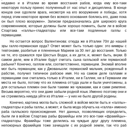
недавно и в Италии во время восстания рабов, когда ему все-таки
некоторую пользу принес полученный от нас опыт и дисциплина. В конце
концов они одолели врага, несмотря на его вооружение и победы, хотя
перед этим некоторое время без всякого основания боялись его, даже пока
он был плохо вооружен». Записки предназначались для широкого круга
современников, которые должны были хорошо помнить, были ли в войске
Спартака «галлы»-гладиаторы или все-таки подлинные галлы с
германцами.
Но остается вопрос Валентинова: откуда же в Италии 70гг до нашей
эры галло-германская орда? Ответ может быть только один: это кимвры с
тевтонами, разбитые и плененные Марием за 30 лет до восстания. Только
не те, кто сражался при Шестых Водах, а их дети, и, может быть, внуки. В
самом деле, кем в Италии будут считать сына галльской или германской
рабыни? Конечно, галлом или, соответственно, германцем. Эномай вполне
мог быть германцем, как у Джованьоли: германский мальчик, рожденный в
рабстве, получил типичное рабское имя. Но на самом деле галлами и
германцами они считались только в Италии, ни в Галлии, ни в Германии им
места не было, потому что их племена оттуда ушли и были уничтожены, а
для остальных племен они были такими же чужаками, как и сами римляне.
Весьма вероятно, что они даже забыли родной язык. Именно поэтому они и
не стремились никуда уйти из Италии — у них не было другой родины.
Конечно, картина могла быть сложной: в войске могли быть и «галлы»-
гладиаторы и рабы галлы, а может, и была мода обучать на «галла» именно
раба галльского происхождения. Нет данных, позволяющих определить,
были ли в войске Спартака рабы фракийцы или это все-таки «фракийцы»-
гладиаторы. Фракийцы тоже делились на чуждые друг другу племена,
непокорных фракийцев тоже зачищали с их родной земли, так что раб