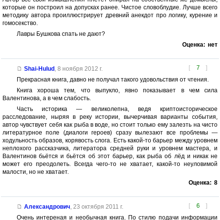
которые он построил на допусках ранее. Чистое словоблудие. Лучше всего
методику автора проиллюстрирует древний анекдот про логику, курение и
гомосекство.
Лавры Бушкова спать не дают?
Оценка:
нет
[
7
]
Shai-Hulud
,
8 ноября 2012 г.
Прекрасная книга, давно не получал такого удовольствия от чтения.
Книга хороша тем, что выпукло, явно показывает в чем сила
Валентинова, а в чем слабость.
Часть историка — великолепна, ведя криптоисторическое
расследование, ныряя в реку истории, вычерчивая варианты события,
автор чувствует себя как рыба в воде, но стоит только ему залезть на чисто
литературное поле (диалоги героев) сразу вылезают все проблемы —
ходульность образов, корявость слога. Есть какой-то барьер между уровнем
неплохого рассказчика, литератора средней руки и уровнем мастера, и
Валентинов бьётся и бьётся об этот барьер, как рыба об лёд и никак не
может его преодолеть. Всегда чего-то не хватает, какой-то неуловимой
малости, но не хватает.
Оценка:
8
[
6
]
Александрович
,
23 октября 2011 г.
Очень интереная и необычная книга. По стилю подачи информации