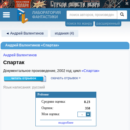
ЛАБОРАТОРИЯ
ФАНТАСТИКИ
поиск по жанру
расширенный
◄ Андрей Валентинов
издания (4)
Андрей Валентинов «Спартак»
Андрей Валентинов
Спартак
Документальное произведение,
2002
год; цикл
«Спартак»
скачать отрывок >
читать отрывок
Язык написания: русский
Рейтинг
Средняя оценка:
8.23
Оценок:
358
Моя оценка:
-
подробнее