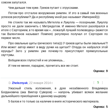
совсем запутался.
Чем дальше тем хуже. Греков путает с этруссками.
Потом про отсталое вооружение римлян. И это в самый пик военных
успехов республики?! Да и республику иной раз называет Империей)))
Не стоило так же называть Метелла и Лукулла — позорными. Лукуллу
просто не дали закончить с Митридатом. И именно Метелл разобрался в
итоге с Серторием, в то время как «...пожалуй лучший полководец» (кажется
так Валентинов называет Помпея) регулярно получал от Сертория по
первое число.
Про овальные щиты греческого типа))) У греков щиты были овальные?!
Или может автор имеет в виду ручки на щитах!? Откуда он набрался этой
ерунды? Зато у римлян уже почему-то присутствуют прямоугольные
скуттумы.
Вобщем всех глупостей и не упомнишь...
И тем не менее, парадокс, прочитать все же стоит.
Оценка:
9
[
5
]
Zheleznyak
,
22 января 2014 г.
Ужасный стиль изложения, в духе незабвенного Владимира
Богдановича (ака Виктор Суворов) — напрочь убивает всякое желание
дальнейшего приобщения к данному шыдерву.
5 балов и то только за наличие в книге исторического материала.
Оценка:
5