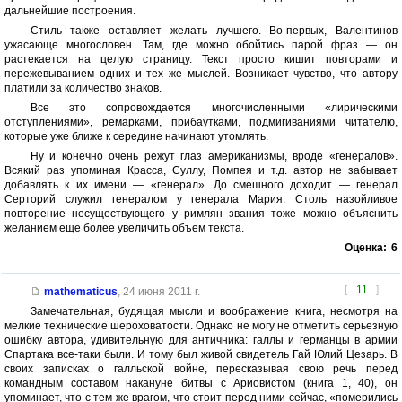
дальнейшие построения.
Стиль также оставляет желать лучшего. Во-первых, Валентинов
ужасающе многословен. Там, где можно обойтись парой фраз — он
растекается на целую страницу. Текст просто кишит повторами и
пережевыванием одних и тех же мыслей. Возникает чувство, что автору
платили за количество знаков.
Все это сопровождается многочисленными «лирическими
отступлениями», ремарками, прибаутками, подмигиваниями читателю,
которые уже ближе к середине начинают утомлять.
Ну и конечно очень режут глаз американизмы, вроде «генералов».
Всякий раз упоминая Красса, Суллу, Помпея и т.д. автор не забывает
добавлять к их имени — «генерал». До смешного доходит — генерал
Серторий служил генералом у генерала Мария. Столь назойливое
повторение несуществующего у римлян звания тоже можно объяснить
желанием еще более увеличить объем текста.
Оценка:
6
[
11
]
mathematicus
,
24 июня 2011 г.
Замечательная, будящая мысли и воображение книга, несмотря на
мелкие технические шероховатости. Однако не могу не отметить серьезную
ошибку автора, удивительную для античника: галлы и германцы в армии
Спартака все-таки были. И тому был живой свидетель Гай Юлий Цезарь. В
своих записках о галльской войне, пересказывая свою речь перед
командным составом накануне битвы с Ариовистом (книга 1, 40), он
упоминает, что с тем же врагом, что стоит перед ними сейчас, «померились