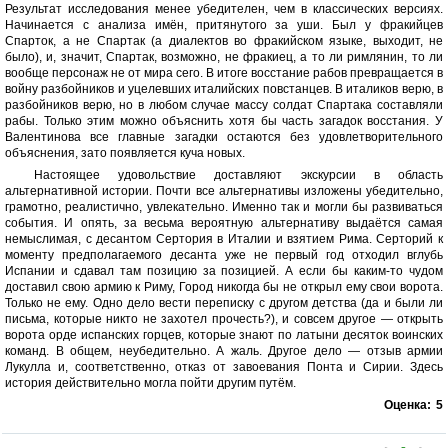
Результат исследования менее убедителен, чем в классических версиях.
Начинается с анализа имён, притянутого за уши. Был у фракийцев
Спарток, а не Спартак (а диалектов во фракийском языке, выходит, не
было), и, значит, Спартак, возможно, не фракиец, а то ли римлянин, то ли
вообще персонаж не от мира сего. В итоге восстание рабов превращается в
войну разбойников и уцелевших италийских повстанцев. В италиков верю, в
разбойников верю, но в любом случае массу солдат Спартака составляли
рабы. Только этим можно объяснить хотя бы часть загадок восстания. У
Валентинова все главные загадки остаются без удовлетворительного
объяснения, зато появляется куча новых.
Настоящее удовольствие доставляют экскурсии в область
альтернативной истории. Почти все альтернативы изложены убедительно,
грамотно, реалистично, увлекательно. Именно так и могли бы развиваться
события. И опять, за весьма вероятную альтернативу выдаётся самая
немыслимая, с десантом Сертория в Италии и взятием Рима. Серторий к
моменту предполагаемого десанта уже не первый год отходил вглубь
Испании и сдавал там позицию за позицией. А если бы каким-то чудом
доставил свою армию к Риму, Город никогда бы не открыл ему свои ворота.
Только не ему. Одно дело вести переписку с другом детства (да и были ли
письма, которые никто не захотел прочесть?), и совсем другое — открыть
ворота орде испанских горцев, которые знают по латыни десяток воинских
команд. В общем, неубедительно. А жаль. Другое дело — отзыв армии
Лукулла и, соответственно, отказ от завоевания Понта и Сирии. Здесь
история действительно могла пойти другим путём.
Оценка:
5