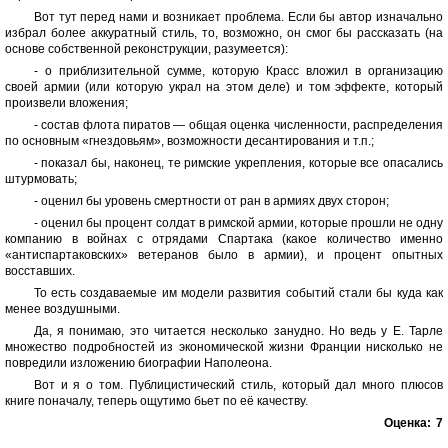
Вот тут перед нами и возникает проблема. Если бы автор изначально
избрал более аккуратный стиль, то, возможно, он смог бы рассказать (на
основе собственной реконструкции, разумеется):
- о приблизительной сумме, которую Красс вложил в организацию
своей армии (или которую украл на этом деле) и том эффекте, который
произвели вложения;
- состав флота пиратов — общая оценка численности, распределения
по основным «гнездовьям», возможности десантирования и т.п.;
- показал бы, наконец, те римские укрепления, которые все опасались
штурмовать;
- оценил бы уровень смертности от ран в армиях двух сторон;
- оценил бы процент солдат в римской армии, которые прошли не одну
компанию в войнах с отрядами Спартака (какое количество именно
«антиспартаковских» ветеранов было в армии), и процент опытных
восставших.
То есть создаваемые им модели развития событий стали бы куда как
менее воздушными.
Да, я понимаю, это читается несколько занудно. Но ведь у Е. Тарле
множество подробностей из экономической жизни Франции нисколько не
повредили изложению биографии Наполеона.
Вот и я о том. Публицистический стиль, который дал много плюсов
книге поначалу, теперь ощутимо бьет по её качеству.
Оценка:
7