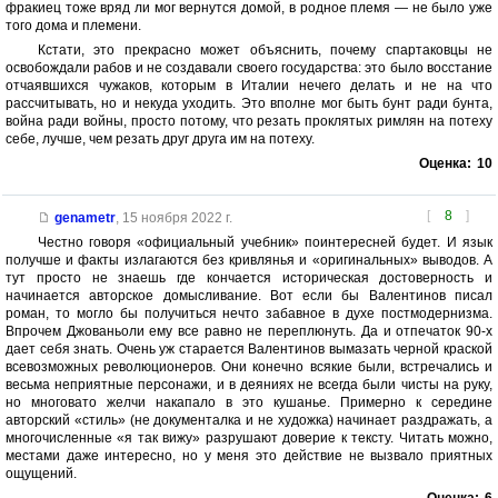
фракиец тоже вряд ли мог вернутся домой, в родное племя — не было уже
того дома и племени.
Кстати, это прекрасно может объяснить, почему спартаковцы не
освобождали рабов и не создавали своего государства: это было восстание
отчаявшихся чужаков, которым в Италии нечего делать и не на что
рассчитывать, но и некуда уходить. Это вполне мог быть бунт ради бунта,
война ради войны, просто потому, что резать проклятых римлян на потеху
себе, лучше, чем резать друг друга им на потеху.
Оценка:
10
[
8
]
genametr
,
15 ноября 2022 г.
Честно говоря «официальный учебник» поинтересней будет. И язык
получше и факты излагаются без кривлянья и «оригинальных» выводов. А
тут просто не знаешь где кончается историческая достоверность и
начинается авторское домысливание. Вот если бы Валентинов писал
роман, то могло бы получиться нечто забавное в духе постмодернизма.
Впрочем Джованьоли ему все равно не переплюнуть. Да и отпечаток 90-х
дает себя знать. Очень уж старается Валентинов вымазать черной краской
всевозможных революционеров. Они конечно всякие были, встречались и
весьма неприятные персонажи, и в деяниях не всегда были чисты на руку,
но многовато желчи накапало в это кушанье. Примерно к середине
авторский «стиль» (не документалка и не художка) начинает раздражать, а
многочисленные «я так вижу» разрушают доверие к тексту. Читать можно,
местами даже интересно, но у меня это действие не вызвало приятных
ощущений.