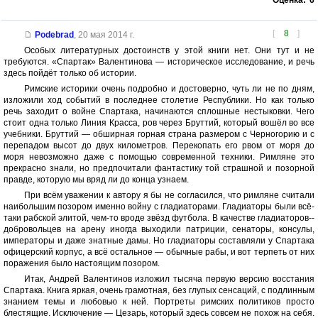
Оценка:
6
[
8
]
Podebrad
,
20 мая 2014 г.
Особых литературных достоинств у этой книги нет. Они тут и не
требуются. «Спартак» Валентинова — историческое исследование, и речь
здесь пойдёт только об истории.
Римские историки очень подробно и достоверно, чуть ли не по дням,
изложили ход событий в последнее столетие Республики. Но как только
речь заходит о войне Спартака, начинаются сплошные нестыковки. Чего
стоит одна только Линия Красса, ров через Бруттий, который вошёл во все
учебники. Бруттий — обширная горная страна размером с Черногорию и с
перепадом высот до двух километров. Перекопать его рвом от моря до
моря невозможно даже с помощью современной техники. Римляне это
прекрасно знали, но предпочитали фантастику той страшной и позорной
правде, которую мы вряд ли до конца узнаем.
При всём уважении к автору я бы не согласился, что римляне считали
наибольшим позором именно войну с гладиаторами. Гладиаторы были всё-
таки рабской элитой, чем-то вроде звёзд футбола. В качестве гладиаторов--
добровольцев на арену иногда выходили патриции, сенаторы, консулы,
императоры и даже знатные дамы. Но гладиаторы составляли у Спартака
офицерский корпус, а всё остальное — обычные рабы, и вот терпеть от них
поражения было настоящим позором.
Итак, Андрей Валентинов изложил тысяча первую версию восстания
Спартака. Книга яркая, очень грамотная, без глупых сенсаций, с подлинным
знанием темы и любовью к ней. Портреты римских политиков просто
блестящие. Исключение — Цезарь, который здесь совсем не похож на себя.