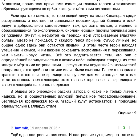
Атлантики, продолжая причинами изоляции главных героев и заканчивая
образами кружащихся на орбите капсул с мёртвыми астронавтами.
Если кратко о сюжете, то трое людей живут на мысе Канаверал среди
разрушенных и постепенно заносимых песками зданий бывших отелей,
живут в добровольной самоизоляции там, где жить нельзя, а именно в
образовавшейся по экологическим, биологическим и прочим причинам зоне
отчуждения. Живут и, несмотря на периодически устраиваемые властями
облавы, место не покидают. У каждого героя причины сугубо личные, но
общее одно: здесь они остаются людьми. В этом месте герои находят
утешение и смысл, и им важнее сохранить воспоминания и переживания,
чем начать новую жизнь. Всё это подпитывается тем, что они с
определённой периодичностью в ночном небе наблюдают «парад» из семи
капсул с мёртвыми астронавтами — результатом неудавшейся космической
программы, с которой они так или иначе были связаны. Ранее я говорила о
красоте, так вот ночное зрелище с капсулами для меня как для читателя
тоже оказалось впечатляющим, хотя главных героев слова «зрелище» и
«впечатляющий» наверняка задевают.
В общем это очередной рассказ автора о крахе не только личных
надежд, но и общественных иллюзий (неудачное терраформирование,
бесплодная космическая гонка, угасший культ астронавтов) в присущем
одному только Балларду стиле.
Оценка:
9
[
3
]
lammik
,
19 апреля 2026 г.
Ещё одна настроенческая вещь. И настроение тут примерно такое же,