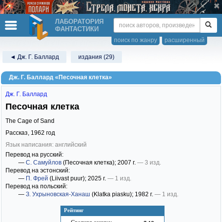
ЛАБОРАТОРИЯ
ФАНТАСТИКИ
поиск по жанру
расширенный
◄ Дж. Г. Баллард
издания (29)
Дж. Г. Баллард «Песочная клетка»
Дж. Г. Баллард
Песочная клетка
The Cage of Sand
Рассказ,
1962
год
Язык написания: английский
Перевод на русский:
—
С. Самуйлов
(Песочная клетка)
; 2007 г.
— 3 изд.
Перевод на эстонский:
—
П. Фрей
(Liivast puur)
; 2025 г.
— 1 изд.
Перевод на польский:
—
З. Ухрыновская-Ханаш
(Klatka piasku)
; 1982 г.
— 1 изд.
Рейтинг