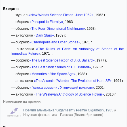
Входит в:
— журнал
«New Worlds Science Fiction, June 1962»
, 1962 г.
— сборник
«Passport to Eternity»
, 1963 г.
— сборник
«The Four-Dimensional Nightmare»
, 1963 г.
— антологию
«Dark Stars»
, 1969 г.
— сборник
«Chronopolis and Other Stories»
, 1971 г.
— антологию
«The Ruins of Earth: An Anthology of Stories of the
Immediate Future»
, 1971 г.
— сборник
«The Best Science Fiction of J. G. Ballard»
, 1977 г.
— сборник
«The Best Short Stories of J. G. Ballard»
, 1978 г.
— сборник
«Memories of the Space Age»
, 1988 г.
— антологию
«The Ascent of Wonder: The Evolution of Hard SF»
, 1994 г.
— сборник
«Голоса времени / Утонувший великан»
, 2001 г.
— антологию
«The Wesleyan Anthology of Science Fiction»
, 2010 г.
Номинации на премии:
Премия альманаха "Gigamesh" / Premio Gigamesh, 1985
//
Научная фантастика - Рассказ (Великобритания)
номинант