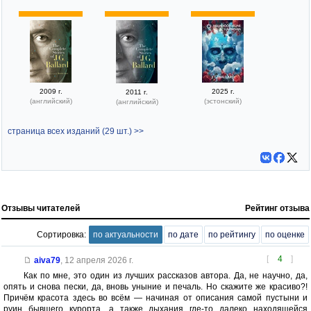
2009 г.
2025 г.
2011 г.
(английский)
(эстонский)
(английский)
страница всех изданий (29 шт.) >>
Отзывы читателей
Рейтинг отзыва
Сортировка:
по актуальности
по дате
по рейтингу
по оценке
[
4
]
aiva79
,
12 апреля 2026 г.
Как по мне, это один из лучших рассказов автора. Да, не научно, да,
опять и снова пески, да, вновь уныние и печаль. Но скажите же красиво?!
Причём красота здесь во всём — начиная от описания самой пустыни и
руин бывшего курорта, а также дыхания где-то далеко находящейся