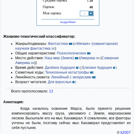
Средняя оценка:
7.18
Оценок:
40
Моя оценка:
-
подробнее
Жанрово-тематический классификатор:
Жанры/поджанры:
Фантастика
(
«Мягкая» (гуманитарная)
научная фантастика
)
Общие характеристики:
Психологическое
Место действия:
Наш мир (Земля)
(
Америка
(
Северная
Америка
)
)
Время действия:
Далёкое будущее
|
Близкое будущее
Сюжетные ходы:
Техногенные катастрофы
Линейность сюжета:
Линейный с экскурсами
Возраст читателя:
Для взрослых
Всего проголосовало:
12
Аннотация:
Когда началось освоение Марса, было принято решение
компенсировать массу груза, увозимого с Земли, марсианским
песком. Высыпали его на мыс Канаверал. К сожалению, все факторы
учтены не были, поэтому сейчас мыс Канаверал представляет из
себя пустыню.
©
k2007