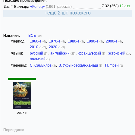
Похожие произведения:
7.32 (258)
12 отз.
Дж. Г. Баллард
«Конец»
(1961, рассказ)
+ещё 2 шт. похожего
Издания:
ВСЕ
(29)
/период:
1960-е
,
1970-е
,
1980-е
,
1990-е
,
2000-е
,
(6)
(8)
(3)
(3)
(4)
2010-е
,
2020-е
(2)
(3)
/языки:
русский
,
английский
,
французский
,
эстонский
,
(3)
(23)
(1)
(1)
польский
(1)
/перевод:
С. Самуйлов
,
З. Ухрыновская-Ханаш
,
П. Фрей
(3)
(1)
(1)
2026 г.
Периодика: