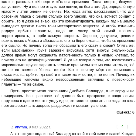
как и в рассказах «Конец» и «Голоса времени». Тоска, смерть, безумие,
запустение. Ну и полное отсутствие логики, не без этого. Да, определённую
красоту у этой элегии не отнять. Но, когда автор рассказывает, что для
освоения Марса с Земли столько всего увезли, что она вот-вот сойдёт с
орбиты, то я даже не знаю, как это комментировать. Каждый год на Землю
выпадают десятки тысяч тонн метеоритного вещества. А чтобы изменить
радиус орбиты планеты, надо не массу этой самой планеты
корректировать, а орбитальную скорость. Хорошо, допустим, решили
возить песок с Марса и сбрасывать его на берег океана, чтобы со временем
его смыло. Но почему тогда не сбрасывать его сразу в океан? Опять же,
если марсианский грунт заражён вирусами, хотя вирусы сколь-нибудь
долгое время могут сохранять патогенность только в живых клетках, то
почему его не дезинфицировали? Я уж не говорю о том, что возможность
марсианских вирусов заражать земные организмы весьма сомнительна, всё
же не во времена Уэллса живём. Как и почему мёртвые космонавты
оказались на орбите, да ещё и в таком количестве, я не понял. Почему их
небольшие капсулы видно невооружённым взглядом с поверхности
планеты — то же самое.
Пусть простят меня поклонники Джеймса Балларда, я не ворчу и не
придираюсь. Но в рассказе всё должно быть прекрасно, и когда логика
нарушена в одном месте в угоду идее, это можно простить, но когда он весь
против шерсти, это здорово раздражает и мешает увлечься.
Оценка:
6
[
4
]
vfvfhm
,
9 мая 2022 г.
А вот это уже подлинный Баллард во всей своей силе и славе! Каждая