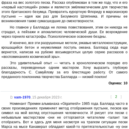
фраза на вес золотого песка. Рассказ опубликован в том же году, что и его
«первый настоящий» роман и является эмблематическим для творчества
этого британского безумца. Превратить курортную Флориду в марсианскую
пустыню — идея как раз для Безумного Шляпника. И причины ее
возникновения также сумасшедшие до смехотворности.
Но главное у Балларда не логика повествования, этим он никогда не
страдал, а пейзажи и апокалипсис человеческой души. Ее возрождение
через горнило катастрофы. Психологическое освоение бездны.
И конечно, все эти разрушенные мотели, ржавые металлоконструкции,
крошащийся бетон и неумолимая поступь океана. Баллард сюда еще
вернется, написав на рубеже восьмидесятых целую серию рассказов о
«воспоминаниях космической эры».
Это удивительный опыт — читать в хронологическом порядке его
рассказы, переведенные одним мастером. Хочу выразить глубокую
благодарность С. Самуйлову за его блестящую работу. От самого
преданного поклонника творчества Балларда — низкий поклон!
Оценка:
10
[
2
]
vam-1970
,
15 декабря 2023 г.
Номинант Премии альманаха «Gigamesh» 1985 года. Баллард часто в
своих произведениях применяет метод отображения пустыни, песков как
символ на мой взгляд опустошения человечности. И рисует эти пески с
небывалым мастерством -они не отторгаются читателем -талант так
отобразить. Вот и здесь для меня несмотря на трагизм ситуации пески
Марса на мысе Канаверал обладают какой-то притягательностью -ну они