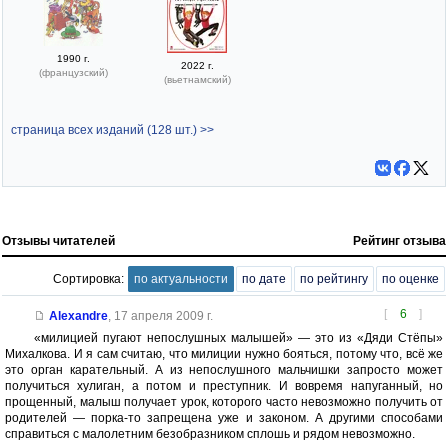
1990 г.
2022 г.
(французский)
(вьетнамский)
страница всех изданий (128 шт.) >>
Отзывы читателей
Рейтинг отзыва
Сортировка:
по актуальности
по дате
по рейтингу
по оценке
[
6
]
Alexandre
,
17 апреля 2009 г.
«милицией пугают непослушных малышей» — это из «Дяди Стёпы»
Михалкова. И я сам считаю, что милиции нужно бояться, потому что, всё же
это орган карательный. А из непослушного мальчишки запросто может
получиться хулиган, а потом и преступник. И вовремя напуганный, но
прощенный, малыш получает урок, которого часто невозможно получить от
родителей — порка-то запрещена уже и законом. А другими способами
справиться с малолетним безобразником сплошь и рядом невозможно.