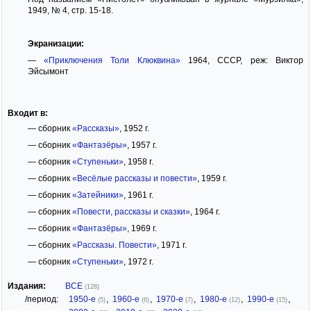
1949, № 4, стр. 15-18.
Экранизации:
—
«Приключения Толи Клюквина»
1964, СССР, реж: Виктор
Эйсымонт
Входит в:
— сборник
«Рассказы»
, 1952 г.
— сборник
«Фантазёры»
, 1957 г.
— сборник
«Ступеньки»
, 1958 г.
— сборник
«Весёлые рассказы и повести»
, 1959 г.
— сборник
«Затейники»
, 1961 г.
— сборник
«Повести, рассказы и сказки»
, 1964 г.
— сборник
«Фантазёры»
, 1969 г.
— сборник
«Рассказы. Повести»
, 1971 г.
— сборник
«Ступеньки»
, 1972 г.
Издания:
ВСЕ
(128)
/период:
1950-е
,
1960-е
,
1970-е
,
1980-е
,
1990-е
,
(5)
(6)
(7)
(12)
(15)