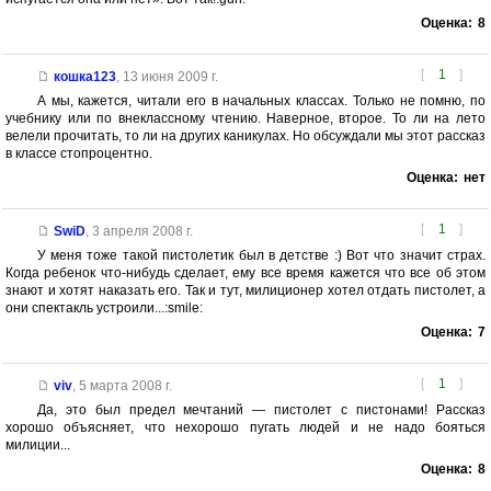
Оценка:
8
[
1
]
кошка123
,
13 июня 2009 г.
А мы, кажется, читали его в начальных классах. Только не помню, по
учебнику или по внеклассному чтению. Наверное, второе. То ли на лето
велели прочитать, то ли на других каникулах. Но обсуждали мы этот рассказ
в классе стопроцентно.
Оценка:
нет
[
1
]
SwiD
,
3 апреля 2008 г.
У меня тоже такой пистолетик был в детстве :) Вот что значит страх.
Когда ребенок что-нибудь сделает, ему все время кажется что все об этом
знают и хотят наказать его. Так и тут, милиционер хотел отдать пистолет, а
они спектакль устроили...:smile:
Оценка:
7
[
1
]
viv
,
5 марта 2008 г.
Да, это был предел мечтаний — пистолет с пистонами! Рассказ
хорошо объясняет, что нехорошо пугать людей и не надо бояться
милиции...
Оценка:
8