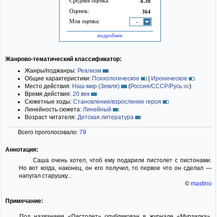
Средняя оценка:
8.30
Оценок:
364
Моя оценка:
-
подробнее
Жанрово-тематический классификатор:
Жанры/поджанры:
Реализм
Общие характеристики:
Психологическое
|
Ироническое
Место действия:
Наш мир (Земля)
(
Россия/СССР/Русь
)
Время действия:
20 век
Сюжетные ходы:
Становление/взросление героя
Линейность сюжета:
Линейный
Возраст читателя:
Детская литература
Всего проголосовало:
79
Аннотация:
Саша очень хотел, чтоб ему подарили пистолет с пистонами.
Но вот когда, наконец, он его получил, то первое что он сделал —
напугал старушку...
©
mastino
Примечание:
Под названием «Пистолет» опубликован в журнале «Мурзилка»,