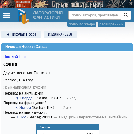
ЛАБОРАТОРИЯ
ФАНТАСТИКИ
поиск по жанру
расширенный
◄ Николай Носов
издания (128)
Николай Носов «Саша»
Николай Носов
Саша
Другие названия: Пистолет
Рассказ,
1949
год
Язык написания: русский
Перевод на английский:
—
Д. Риордан
(Sasha)
; 1981 г.
— 2 изд.
Перевод на французский:
—
К. Эмери
(Sacha)
; 1986 г.
— 2 изд.
Перевод на вьетнамский:
—
Н. Тхю
(Sasha)
; 2022 г.
— 1 изд.
[язык первоисточника: английский]
Рейтинг