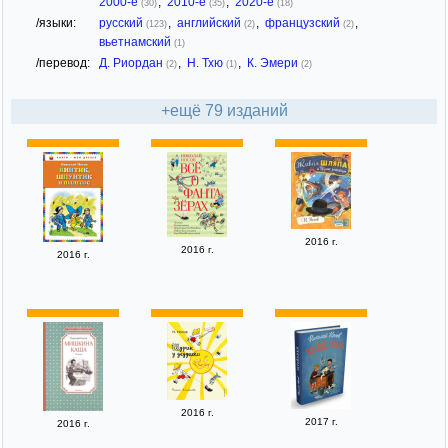
2000-е
,
2010-е
,
2020-е
(30)
(35)
(18)
/языки:
русский
,
английский
,
французский
,
(123)
(2)
(2)
вьетнамский
(1)
/перевод:
Д. Риордан
,
Н. Тхю
,
К. Эмери
(2)
(1)
(2)
+ещё 79 изданий
2016 г.
2016 г.
2016 г.
2016 г.
2017 г.
2016 г.