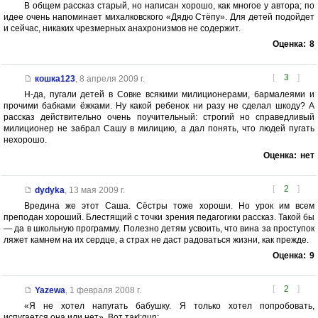
В общем рассказ старый, но написан хорошо, как многое у автора; по
идее очень напоминает михалковского «Дядю Стёпу». Для детей подойдет
и сейчас, никаких чрезмерных анахронизмов не содержит.
Оценка:
8
[
3
]
кошка123
,
8 апреля 2009 г.
Н-да, пугали детей в Совке всякими милиционерами, бармалеями и
прочими бабками ёжками. Ну какой ребенок ни разу не сделал шкоду? А
рассказ действительно очень поучительный: строгий но справедливый
милиционер не забрал Сашу в милицию, а дал понять, что людей пугать
нехорошо.
Оценка:
нет
[
2
]
dydyka
,
13 мая 2009 г.
Вредина же этот Саша. Сёстры тоже хороши. Но урок им всем
преподан хороший. Блестящий с точки зрения педагогики рассказ. Такой бы
— да в школьную программу. Полезно детям усвоить, что вина за проступок
ляжет камнем на их сердце, а страх не даст радоваться жизни, как прежде.
Оценка:
9
[
2
]
Yazewa
,
1 февраля 2008 г.
«Я не хотел напугать бабушку. Я только хотел попробовать,
испугается она или нет». Вот так!:gun: