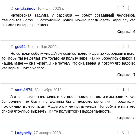
[
2
]
omaksimov
,
16 июля 2023 г.
Интересная задумка у рассказа — робот созданный человеком
становится богом. К сожалению, конец можно предсказать заранее, что
снижает интерес рассказа.
Оценка:
6
[
2
]
god54
,
7 сентября 2009 г.
Не сотвори себе кумира. А уж если сотворил и другие уверовали в него,
то чтобы ты не делал это только на пользу вере. Как ни боролись с верой в
нашем мире — она живёт. И не потому что она верна, а потому что надо во
что верить. Таков человек.
Оценка:
7
[
1
]
vam-1970
,
28 ноября 2018 г.
Автор — сторонник видно идеи предопределённости в истории. Какая
бы религия не была, но должны быть пророки, мученики , предатели,
поклонники и летописцы. А другого и не придумаешь. Попробуйте из этого
списка что-либо выкинуть...и что получится? Недоделанность.
Оценка:
8
[
0
]
Ladynelly
,
27 января 2008 г.