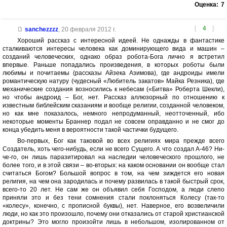
Оценка:
7
[
4
]
sanchezzzz
,
20 февраля 2012 г.
Хороший рассказ с интересной идеей. Не однажды в фантастике
сталкиваются интересы человека как доминирующего вида и машин –
созданий человеческих, однако образ робота-Бога лично я встретил
впервые. Раньше попадались произведения, в которых роботы были
любимы и почитаемы (рассказы Айзека Азимова), где андроиды имели
романтическую натуру (чудесный «Любитель закатов» Майка Резника), где
механические создания возносились к небесам («Битва» Роберта Шекли),
но чтобы андроид – Бог, нет. Рассказ аллюзорный по отношению к
известным библейским сказаниям и вообще религии, созданной человеком,
но как мне показалось, немного непродуманный, неотточенный, ибо
некоторые моменты Браннер подал не совсем оправданно и не смог до
конца убедить меня в вероятности такой частички будущего.
Во-первых, Бог как таковой во всех религиях мира прежде всего
Создатель, хоть чего-нибудь, если не всего Сущего. А что создал А-46? Ни-
че-го, он лишь паразитировал на наследии человеческого прошлого, не
более того, и в этой связи – во-вторых: на каком основании он вообще стал
считаться Богом? Большой вопрос в том, на чем зиждется его новая
религия, на чем она зародилась и почему развилась в такой быстрый срок,
всего-то 20 лет. Не сам же он объявил себя Господом, а люди слепо
приняли это и без тени сомнения стали поклоняться Колесу (так-то
«колесу», конечно, с прописной буквы), нет. Наверное, его возвеличили
люди, но как это произошло, почему они отказались от старой христианской
доктрины? Это могло произойти лишь в небольшом, изолированном от