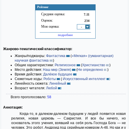
Рейтинг
Средняя оценка:
7.11
Оценок:
234
Моя оценка:
-
подробнее
Жанрово-тематический классификатор:
Жанры/поджанры:
Фантастика
(
«Мягкая» (гуманитарная)
научная фантастика
)
Общие характеристики:
Религиозное
(
Христианство
)
Место действия:
Наш мир (Земля)
(
Не определено
)
Время действия:
Далёкое будущее
Сюжетные ходы:
Роботы
|
Искусственный интеллект
Линейность сюжета:
Линейный
Возраст читателя:
Любой
Всего проголосовало:
58
Аннотация:
Когда-то, в далеком-далеком будущем у людей появится новая
религия, новая церковь — Сакристия. И все бы ничего, но
основатель этого учения, взявший на себя роль Господа Бога — не
человек. Это робот. Андроид под серийным номером А-46. Но как и у