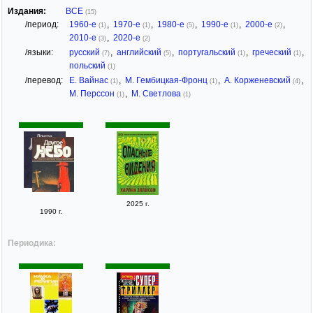
Издания:
ВСЕ
(15)
/период:
1960-е
,
1970-е
,
1980-е
,
1990-е
,
2000-е
,
(1)
(1)
(5)
(1)
(2)
2010-е
,
2020-е
(3)
(2)
/языки:
русский
,
английский
,
португальский
,
греческий
,
(7)
(5)
(1)
(1)
польский
(1)
/перевод:
Е. Вайнас
,
М. Гембицкая-Фронц
,
А. Корженевский
,
(1)
(1)
(4)
М. Перссон
,
М. Светлова
(1)
(1)
2025 г.
1990 г.
Периодика: