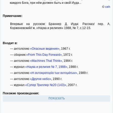
каждого Бога, при нём должен быть и свой Иуда...
©
ceh
Примечание:
Впервые на русском: Браннер Д. Иуда: Рассказ/ пер. А.
Корженевский// ж. «Наука и религия» 1988, № 7, с.12-15.
Входит в:
— антологию
«Опасные видения»
, 1967 г.
— сборник
«From This Day Forward»
, 1972 г.
— антологию
«Machines That Think»
, 1984 г.
— журнал
«Наука и религия № 7, 1988»
, 1988 г.
— антологию
«Η αυτοκρατορία των αυτομάτων»
, 1989 г.
— антологию
«Другое небо»
, 1990 г.
— журнал
«Супер Триллер №20 (143)»
, 2007 г.
Похожие произведения:
показать