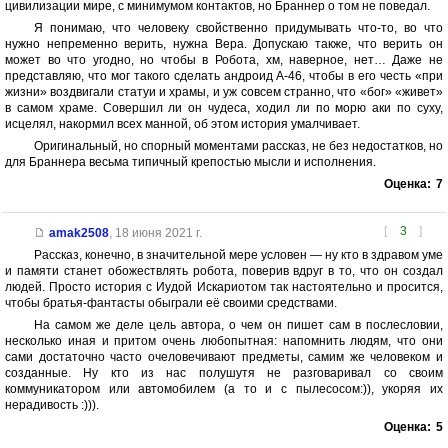
цивилизации мире, с минимумом контактов, но Браннер о том не поведал.
Я понимаю, что человеку свойственно придумывать что-то, во что
нужно непременно верить, нужна Вера. Допускаю также, что верить он
может во что угодно, но чтобы в Робота, хм, наверное, нет… Даже не
представляю, что мог такого сделать андроид А-46, чтобы в его честь «при
жизни» воздвигали статуи и храмы, и уж совсем странно, что «бог» «живет»
в самом храме. Совершил ли он чудеса, ходил ли по морю аки по суху,
исцелял, накормил всех манной, об этом история умалчивает.
Оригинальный, но спорный моментами рассказ, не без недостатков, но
для Браннера весьма типичный крепостью мысли и исполнения.
Оценка:
7
[
3
]
amak2508
,
18 июня 2021 г.
Рассказ, конечно, в значительной мере условен — ну кто в здравом уме
и памяти станет обожествлять робота, поверив вдруг в то, что он создал
людей. Просто история с Иудой Искариотом так настоятельно и просится,
чтобы братья-фантасты обыграли её своими средствами.
На самом же деле цель автора, о чем он пишет сам в послесловии,
несколько иная и притом очень любопытная: напомнить людям, что они
сами достаточно часто очеловечивают предметы, самим же человеком и
созданные. Ну кто из нас полушутя не разговаривал со своим
коммуникатором или автомобилем (а то и с пылесосом:)), укоряя их
нерадивость :))).
Оценка:
5