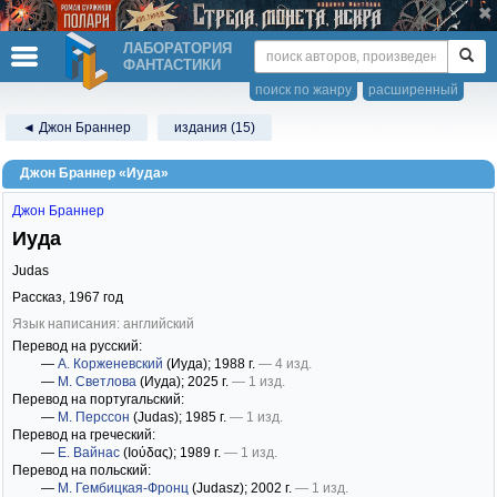
ЛАБОРАТОРИЯ
ФАНТАСТИКИ
поиск по жанру
расширенный
◄ Джон Браннер
издания (15)
Джон Браннер «Иуда»
Джон Браннер
Иуда
Judas
Рассказ,
1967
год
Язык написания: английский
Перевод на русский:
—
А. Корженевский
(Иуда)
; 1988 г.
— 4 изд.
—
М. Светлова
(Иуда)
; 2025 г.
— 1 изд.
Перевод на португальский:
—
М. Перссон
(Judas)
; 1985 г.
— 1 изд.
Перевод на греческий:
—
Е. Вайнас
(Ιούδας)
; 1989 г.
— 1 изд.
Перевод на польский:
—
М. Гембицкая-Фронц
(Judasz)
; 2002 г.
— 1 изд.