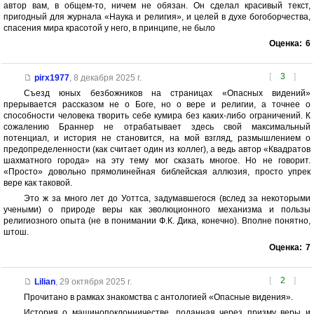
автор вам, в общем-то, ничем не обязан. Он сделал красивый текст,
пригодный для журнала «Наука и религия», и целей в духе богоборчества,
спасения мира красотой у него, в принципе, не было
Оценка:
6
[
3
]
pirx1977
,
8 декабря 2025 г.
Съезд юных безбожников на страницах «Опасных видений»
прерывается рассказом не о Боге, но о вере и религии, а точнее о
способности человека творить себе кумира без каких-либо ограничений. К
сожалению Браннер не отрабатывает здесь свой максимальный
потенциал, и история не становится, на мой взгляд, размышлением о
предопределенности (как считает один из коллег), а ведь автор «Квадратов
шахматного города» на эту тему мог сказать многое. Но не говорит.
«Просто» довольно прямолинейная библейская аллюзия, просто упрек
вере как таковой.
Это ж за много лет до Уоттса, задумавшегося (вслед за некоторыми
учеными) о природе веры как эволюционного механизма и пользы
религиозного опыта (не в понимании Ф.К. Дика, конечно). Вполне понятно,
штош.
Оценка:
7
[
2
]
Lilian
,
29 октября 2025 г.
Прочитано в рамках знакомства с антологией «Опасные видения».
История о машинопоклонничестве, поданная через призму веры и