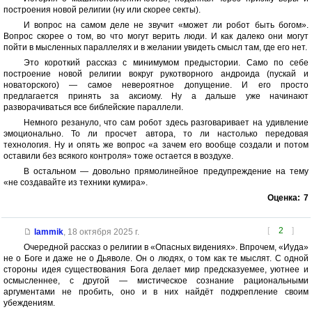
построения новой религии (ну или скорее секты).
И вопрос на самом деле не звучит «может ли робот быть богом».
Вопрос скорее о том, во что могут верить люди. И как далеко они могут
пойти в мысленных параллелях и в желании увидеть смысл там, где его нет.
Это короткий рассказ с минимумом предыстории. Само по себе
построение новой религии вокруг рукотворного андроида (пускай и
новаторского) — самое невероятное допущение. И его просто
предлагается принять за аксиому. Ну а дальше уже начинают
разворачиваться все библейские параллели.
Немного резануло, что сам робот здесь разговаривает на удивление
эмоционально. То ли просчет автора, то ли настолько передовая
технология. Ну и опять же вопрос «а зачем его вообще создали и потом
оставили без всякого контроля» тоже остается в воздухе.
В остальном — довольно прямолинейное предупреждение на тему
«не создавайте из техники кумира».
Оценка:
7
[
2
]
lammik
,
18 октября 2025 г.
Очередной рассказ о религии в «Опасных видениях». Впрочем, «Иуда»
не о Боге и даже не о Дьяволе. Он о людях, о том как те мыслят. С одной
стороны идея существования Бога делает мир предсказуемее, уютнее и
осмысленнее, с другой — мистическое сознание рациональными
аргументами не пробить, оно и в них найдёт подкрепление своим
убеждениям.