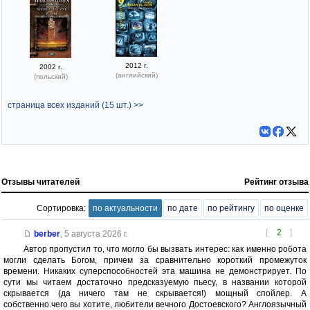
2012 г.
2002 г.
(английский)
(польский)
страница всех изданий (15 шт.) >>
Отзывы читателей
Рейтинг отзыва
Сортировка:
по актуальности
по дате
по рейтингу
по оценке
[
2
]
berber
,
5 августа 2026 г.
Автор пропустил то, что могло бы вызвать интерес: как именно робота
могли сделать Богом, причем за сравнительно короткий промежуток
времени. Никаких суперспособностей эта машина не демонстрирует. По
сути мы читаем достаточно предсказуемую пьесу, в названии которой
скрывается (да ничего там не скрывается!) мощный спойлер. А
собственно.чего вы хотите, любители вечного Достоевского? Англоязычный