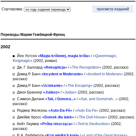
Сортировка:
просмотр изданий
Переводы Марии Гембицкой-Фронц
2002
Йен Уотсон
«Magia królowej, magia króla»
/
«Queenmagic,
Kingmagic»
(2002, роман)
Дж. Г. Баллард
«Rekognicja»
/
«The Recognition»
(2002, рассказ)
Дэвид Р. Банч
«Incydent w Moderanie»
/
«Incident in Moderan»
(2002,
рассказ)
Дэвид Р. Банч
«Uciekanie»
/
«The Escaping»
(2002, рассказ)
Джон Браннер
«Judasz»
/
«Judas»
(2002, рассказ)
Сэмюэл Дилэни
«Tak, i Gomora...»
/
«Aye, and Gomorrah...»
(2002,
рассказ)
Роджер Желязны
«Auto-Da-Fé»
/
«Auto-Da-Fe»
(2002, рассказ)
Джеймс Кросс
«Domek dla lalek»
/
«The Doll-House»
(2002, рассказ)
Кейт Лаумер
«Próba niszcząca»
/
«Test to Destruction»
(2002,
рассказ)
Р. А. Лафферти
«Kraj wielkich koni»
/
«Land of the Great Horses»