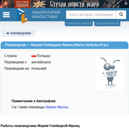
ЛАБОРАТОРИЯ
ФАНТАСТИКИ
поиск по жанру
расширенный
◄ переводчики
Переводчик — Мария Гембицкая-Фронц (Maria Gębicka-Frąc)
Страна:
Польша
Переводчик c:
английского
Переводчик на:
польский
Примечание к биографии:
См. также переводы
Марии Фронц
.
Работы переводчика Марии Гембицкой-Фронц