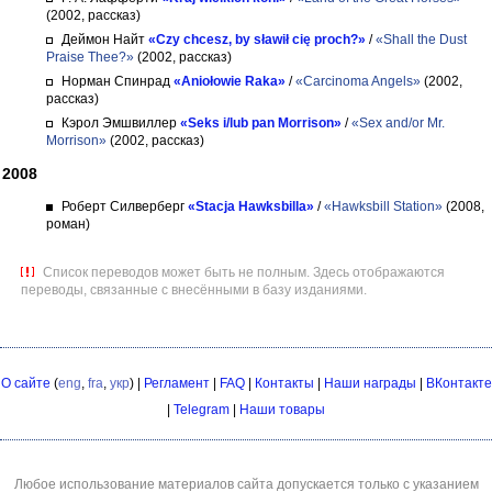
(2002, рассказ)
Деймон Найт
«Czy chcesz, by sławił cię proch?»
/
«Shall the Dust
Praise Thee?»
(2002, рассказ)
Норман Спинрад
«Aniołowie Raka»
/
«Carcinoma Angels»
(2002,
рассказ)
Кэрол Эмшвиллер
«Seks i/lub pan Morrison»
/
«Sex and/or Mr.
Morrison»
(2002, рассказ)
2008
Роберт Силверберг
«Stacja Hawksbilla»
/
«Hawksbill Station»
(2008,
роман)
Список переводов может быть не полным. Здесь отображаются
переводы, связанные с внесёнными в базу изданиями.
О сайте
(
eng
,
fra
,
укр
) |
Регламент
|
FAQ
|
Контакты
|
Наши награды
|
ВКонтакте
|
Telegram
|
Наши товары
Любое использование материалов сайта допускается только с указанием