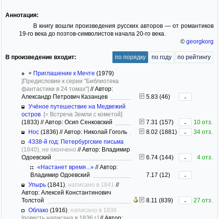
Аннотация:
В книгу вошли произведения русских авторов — от романтиков
19-го века до поэтов-символистов начала 20-го века.
©
georgkorg
В произведение входит:
по порядку
по году
по рейтингу
+
Приглашение к Мечте
(1979)
[Предисловие к серии "Библиотека
фантастики в 24 томах"]
//
Автор:
Александр Петрович Казанцев
5.83 (46)
-
Учёное путешествие на Медвежий
остров
[= Встреча Земли с кометой]
(1833)
//
Автор: Осип Сенковский
7.31 (157)
10 отз.
-
Нос
(1836)
//
Автор: Николай Гоголь
8.02 (1881)
34 отз.
-
4338-й год: Петербургские письма
(1840), не окончено
//
Автор: Владимир
Одоевский
6.74 (144)
4 отз.
-
«Настанет время...»
//
Автор:
Владимир Одоевский
7.17 (12)
-
Упырь
(1841)
, написано в 1841
//
Автор: Алексей Константинович
Толстой
8.11 (839)
27 отз.
-
Облако
(1916)
, написано в 1836
[повесть написана в 1836 г.]
//
Автор: