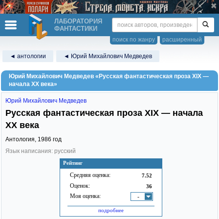
ЛАБОРАТОРИЯ
ФАНТАСТИКИ
поиск по жанру
расширенный
◄ антологии
◄ Юрий Михайлович Медведев
Юрий Михайлович Медведев «Русская фантастическая проза XIX —
начала ХХ века»
Юрий Михайлович Медведев
Русская фантастическая проза XIX — начала
ХХ века
Антология,
1986
год
Язык написания: русский
Рейтинг
Средняя оценка:
7.52
Оценок:
36
Моя оценка:
-
подробнее