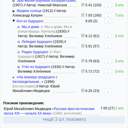
Эры жизни (научная полуфантазия)
(1907)
//
Автор: Николай Морозов
5.41 (103)
2 отз.
-
Жидкое солнце
(1913)
//
Автор:
Александр Куприн
7.05 (160)
7 отз.
-
Кол из будущего
9.00 (2)
-
Мы и дома
[= Мы и дома. Мы и
улицетворцы. Кричаль]
(1930)
//
Автор: Велимир Хлебников
6.12 (61)
2 отз.
-
Лебедия будущего
(1928)
//
Автор: Велимир Хлебников
5.91 (57)
-
Радио будущего
[= Рост
будущего]
(1927)
//
Автор: Велимир
Хлебников
5.79 (63)
2 отз.
-
Утёс из будущего
(1930)
//
Автор:
Велимир Хлебников
5.72 (72)
2 отз.
-
«На границе грядущего с
беспредельным...»
(1986)
[послесловие]
//
Автор: Юрий
Михайлович Медведев
6.26 (23)
-
Похожие произведения:
7.00 (27)
1 отз.
Юрий Михайлович Медведев
«Русская фантастическая
проза ХIХ — начала ХХ века»
(1989, антология)
+ещё 3 шт. похожего