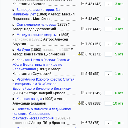
Константин Аксаков
6.43 (143)
3 отз.
-
За пределами истории. За
миллионы лет
(1869)
//
Автор: Михаил
Ларионович Михайлов
6.43 (69)
3 отз.
-
Сон смешного человека
(1877)
//
Автор: Фёдор Достоевский
7.68 (443)
13 отз.
-
Между жизнью и смертью
(1895)
,
написано в 1892
//
Автор: Алексей
Апухтин
7.30 (151)
2 отз.
-
На Луне
(1893)
, написано в 1887
//
Автор: Константин Циолковский
6.70 (171)
5 отз.
-
Капитан Немо в России: Глава из
Жюля Верна, никем и нигде не
напечатанная
(1897)
//
Автор:
Константин Случевский
5.45 (55)
1 отз.
-
Республика Южного Креста: Статья
в специальном № «Северо-
Европейского Вечернего Вестника»
(1905)
//
Автор: Валерий Брюсов
7.26 (249)
6 отз.
-
Красная звезда
(1908)
//
Автор:
Александр Богданов
6.89 (188)
10 отз.
-
Повесть о мамонте и ледниковом
человеке: Совершенно
фантастическая история
(1909), не
окончено
//
Автор: Пётр Драверт
6.73 (75)
1 отз.
-