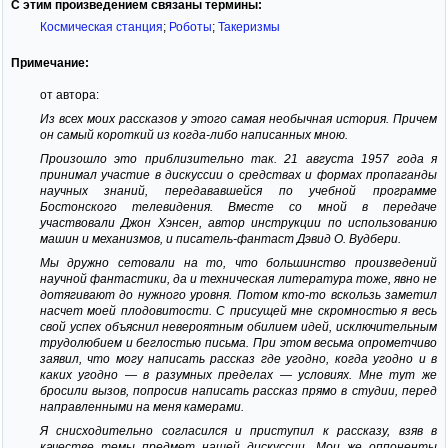
С этим произведением связаны термины:
Космическая станция
;
Роботы
;
Такеризмы
Примечание:
от автора:
Из всех моих рассказов у этого самая необычная история. Причем
он самый короткий из когда-либо написанных мною.
Произошло это приблизительно так. 21 августа 1957 года я
принимал участие в дискуссии о средствах и формах пропаганды
научных знаний, передававшейся по учебной программе
Бостонского телевидения. Вместе со мной в передаче
участвовали Джон Хэнсен, автор инструкции по использованию
машин и механизмов, и писатель-фантаст Дэвид О. Вудбери.
Мы дружно сетовали на то, что большинство произведений
научной фантастики, да и техническая литература тоже, явно не
дотягивают до нужного уровня. Потом кто-то вскользь заметил
насчет моей плодовитости. С присущей мне скромностью я весь
свой успех объяснил невероятным обилием идей, исключительным
трудолюбием и беглостью письма. При этом весьма опрометчиво
заявил, что могу написать рассказ где угодно, когда угодно и в
каких угодно — в разумных пределах — условиях. Мне тут же
бросили вызов, попросив написать рассказ прямо в студии, перед
направленными на меня камерами.
Я снисходительно согласился и приступил к рассказу, взяв в
качестве темы предмет нашей дискуссии. Мои же оппоненты