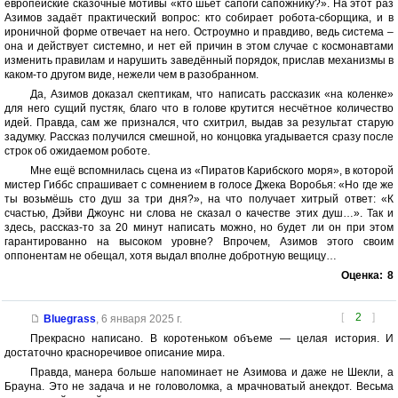
европейские сказочные мотивы «кто шьёт сапоги сапожнику?». На этот раз
Азимов задаёт практический вопрос: кто собирает робота-сборщика, и в
ироничной форме отвечает на него. Остроумно и правдиво, ведь система –
она и действует системно, и нет ей причин в этом случае с космонавтами
изменить правилам и нарушить заведённый порядок, прислав механизмы в
каком-то другом виде, нежели чем в разобранном.
Да, Азимов доказал скептикам, что написать рассказик «на коленке»
для него сущий пустяк, благо что в голове крутится несчётное количество
идей. Правда, сам же признался, что схитрил, выдав за результат старую
задумку. Рассказ получился смешной, но концовка угадывается сразу после
строк об ожидаемом роботе.
Мне ещё вспомнилась сцена из «Пиратов Карибского моря», в которой
мистер Гиббс спрашивает с сомнением в голосе Джека Воробья: «Но где же
ты возьмёшь сто душ за три дня?», на что получает хитрый ответ: «К
счастью, Дэйви Джоунс ни слова не сказал о качестве этих душ…». Так и
здесь, рассказ-то за 20 минут написать можно, но будет ли он при этом
гарантированно на высоком уровне? Впрочем, Азимов этого своим
оппонентам не обещал, хотя выдал вполне добротную вещицу…
Оценка:
8
[
2
]
Bluegrass
,
6 января 2025 г.
Прекрасно написано. В коротеньком объеме — целая история. И
достаточно красноречивое описание мира.
Правда, манера больше напоминает не Азимова и даже не Шекли, а
Брауна. Это не задача и не головоломка, а мрачноватый анекдот. Весьма