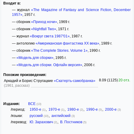
Входит в:
— журнал
«The Magazine of Fantasy and Science Fiction, December
1957»
, 1957 г.
— сборник
«Приход ночи»
, 1969 г.
— сборник
«Nightfall Two»
, 1971 г.
— журнал
«Вокруг света 1987'01»
, 1987 г.
— антологию
«Американская фантастика ХХ века»
, 1989 г.
— сборник
«The Complete Stories. Volume 1»
, 1990 г.
—
«Модель для сборки»
, 1995 г.
—
«Модель для сборки. Офлайн версия»
, 2006 г.
Похожие произведения:
8.09 (1125)
20 отз.
Аркадий и Борис Стругацкие
«Скатерть-самобранка»
(1961, рассказ)
Издания:
ВСЕ
(13)
/период:
1950-е
,
1970-е
,
1980-е
,
1990-е
,
2000-е
(1)
(1)
(2)
(5)
(3)
/языки:
русский
,
английский
(10)
(3)
/перевод:
Ю. Зарахович
,
В. Постников
(2)
(5)