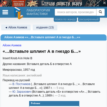
ЛАБОРАТОРИЯ
ФАНТАСТИКИ
поиск по жанру
расширенный
◄ Айзек Азимов
издания (13)
Айзек Азимов ««…Вставьте шплинт А в гнездо Б…»»
Айзек Азимов
«…Вставьте шплинт А в гнездо Б…»
Insert Knob A in Hole B
Другие названия: Вставьте деталь Б в отверстие А
Микрорассказ,
1957
год
Язык написания: английский
Перевод на русский:
—
В. Постников
(...Вставьте шплинт А в гнездо Б...; «…Вставьте
шплинт А в гнездо Б…»)
; 1987 г.
— 5 изд.
—
Ю. Зарахович
(Вставить деталь «Б» в отверстие «А»...; Вставить
деталь Б в отверстие А...)
; 1989 г.
— 2 изд.
Рейтинг