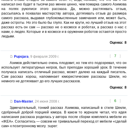
написал оно будет в тысячи раз менее ценно, чем помарка самого Азимова
на полях рукописи этого рассказа. Да, можно растягивать отзыв,
рассыпаясь в похвалах мастерству автора, дотягивать отзыв до размера
самого рассказа, выдавая глубокомысленные замечания или, может быть,
даже остроты. Но это было бы глупо. Как ни крути, но лучший отзыв на этот
рассказ есть он сам — рассказ не о космосе и роботах, а рассказ о нас с
нами, о людях. Которые и в космосе и в оружении роботов остаются просто
людьми.
Оценка:
8
[
7
]
Pupsjara
,
9 февраля 2009 г.
Азимов действительно очень плодовит, но тем кто подозревал, что он
использует литературных негров, был преподан хороший урок. В течение
получаса написать отличный рассказ, может далеко на каждый писатель.
Сам рассказ хорош, напоминает юмористические рассказы Шекли, но
немного не дотягивает до его лучших рассказов.
Оценка:
8
[
6
]
Dan-Master
,
24 июня 2008 г.
Здмечательный, тонкий рассказ Азимова, написаный в стиле Шекли,
сдобреный доброй порцией юмора. В каком то журнале читал, что идея
написания рассказа родилась у автора после сборки комплекта мебели из
«IKEA». Согласитесь — совсем не тривиальный переход от мебели «сделай
сам» к позитронному мозгу. :super: