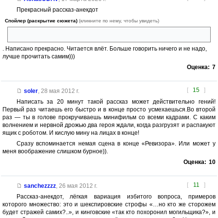
Прекрасный рассказ-анекдот
Спойлер (раскрытие сюжета)
(кликните по нему, чтобы увидеть)
про робота сборщика, которого самого надо собирать
. Написано прекрасно. Читается влёт. Больше говорить ничего и не надо,
лучше прочитать самим)))
Оценка:
7
[
15
]
soler
,
28 мая 2012 г.
Написать за 20 минут такой рассказ может действительно гений!
Первый раз читаешь его быстро и в конце просто усмехаешься.Во второй
раз — ты в голове прокручиваешь минифильм со всеми кадрами. С каким
волнением и нервной дрожью два героя ждали, когда разгрузят и распакуют
ящик с роботом. И кислую мину на лицах в конце!
Сразу вспоминается немая сцена в конце «Ревизора». Или может у
меня воображение слишком бурное)).
Оценка:
10
[
11
]
sanchezzzz
,
26 мая 2012 г.
Рассказ-анекдот, лёгкая вариация избитого вопроса, примеров
которого множество: это и шекспировские строфы «…но кто же сторожем
будет стражей самих?..», и кинговские «так кто похоронил могильщика?», и