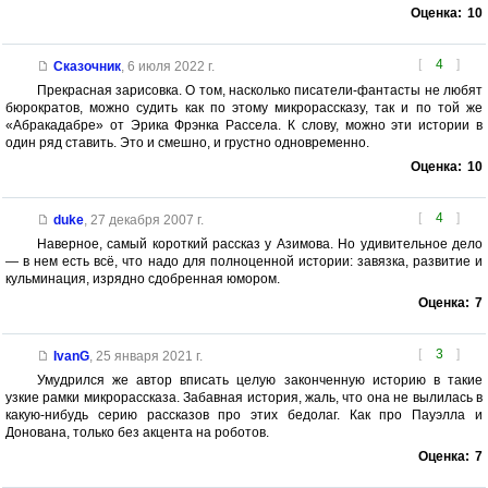
Оценка:
10
[
4
]
Сказочник
,
6 июля 2022 г.
Прекрасная зарисовка. О том, насколько писатели-фантасты не любят
бюрократов, можно судить как по этому микрорассказу, так и по той же
«Абракадабре» от Эрика Фрэнка Рассела. К слову, можно эти истории в
один ряд ставить. Это и смешно, и грустно одновременно.
Оценка:
10
[
4
]
duke
,
27 декабря 2007 г.
Наверное, самый короткий рассказ у Азимова. Но удивительное дело
— в нем есть всё, что надо для полноценной истории: завязка, развитие и
кульминация, изрядно сдобренная юмором.
Оценка:
7
[
3
]
IvanG
,
25 января 2021 г.
Умудрился же автор вписать целую законченную историю в такие
узкие рамки микрорассказа. Забавная история, жаль, что она не вылилась в
какую-нибудь серию рассказов про этих бедолаг. Как про Пауэлла и
Донована, только без акцента на роботов.
Оценка:
7