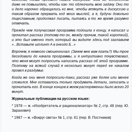
даже не помышляли, чтобы как- то облегчить мою задачу. Они то
и дело нарочно обращались ко мне, чтобы втянуть в дискуссию и
таким образом прервать ход моих мыслей, а я, будучи довольно
тщеславным, продолжал писать, пытаясь в то же время разумно
отвечать.
Прежде чем получасовая программа подошла к концу, я написал и
прочитал рассказ (потому-то он, между прочим, такой короткий),
и это был именно тот, который вы видите здесь под заглавием
«...Вставьте шплинт А в гнездо Б...»
Впрочем, я немного смошенничал. (Зачем мне вам лгать?) Мы трое
беседовали до начала программы, и я интуитивно почувствовал,
что меня могут попросить написать рассказ об этой программе.
Поэтому на всякий случай я несколько минут перед ее началом
провел в раздумье.
Когда же они меня попросили-таки, рассказ уже более или менее
сложился. Мне оставалось только продумать детали, записать и
прочитать его. В конце концов в моем распоряжении было всего 20
минут.
Журнальные публикации на русском языке:
* 1978 — ж. «Изобретатель и рационализатор» № 2, стр. 48 (пер. Ю.
Зарахович)
* 1987 — ж. «Вокруг света» № 1, стр. 61 (пер. В. Постников)