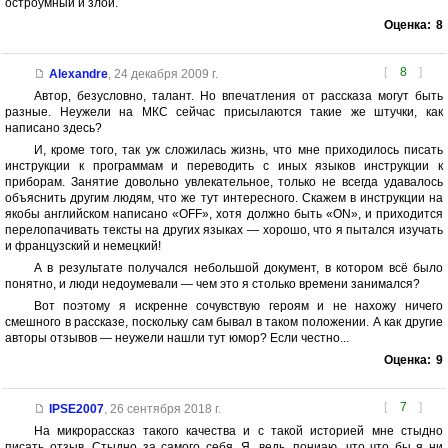
остроумный и злой.
Оценка:
8
[
8
]
Alexandre
,
24 декабря 2009 г.
Автор, безусловно, талант. Но впечатления от рассказа могут быть
разные. Неужели на МКС сейчас присылаются такие же штучки, как
написано здесь?
И, кроме того, так уж сложилась жизнь, что мне приходилось писать
инструкции к программам и переводить с иных языков инструкции к
приборам. Занятие довольно увлекательное, только не всегда удавалось
объяснить другим людям, что же тут интересного. Скажем в инструкции на
якобы английском написано «OFF», хотя должно быть «ON», и приходится
перелопачивать тексты на других языках — хорошо, что я пытался изучать
и французский и немецкий!
А в результате получался небольшой документ, в котором всё было
понятно, и люди недоумевали — чем это я столько времени занимался?
Вот поэтому я искренне сочувствую героям и не нахожу ничего
смешного в рассказе, поскольку сам бывал в таком положении. А как другие
авторы отзывов — неужели нашли тут юмор? Если честно...
Оценка:
9
[
7
]
IPSE2007
,
26 сентября 2018 г.
На микрорассказ такого качества и с такой историей мне стыдно
писать отзыв. Стыдно за самого себя. Я, ведь, пониаю, что что бы я ни