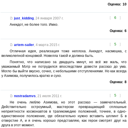
Оценка:
10
[
6
]
just_kidding
,
24 января 2007 г.
Анекдот, не более того. Имхо.
Оценка:
6
[
5
]
artem-sailer
,
4 марта 2015 г.
Отличная идея, реализация тоже неплоха. Анекдот, насмешка, с
великолепной концовкой. Новелла такой и должна быть.
Понятно, что написано за двадцать минут, но всё же жаль, что
уважаемый Мэтр не потрудился впоследствии довести рассказ до ума.
Могло бы выйти вкусно, сочно, с небольшими отступлениями. Но как всегда
у Азимова, получилось кратко и сухо.
Оценка:
8
[
5
]
nostradamvs
,
21 июля 2011 г.
Не очень люблю Азимова, но этот рассказ — замечательный.
Действительно остроумный, мастерски превращающий сплошные
неприятности космонавтов в трагикомедию положений, точнее, в одно-
единственное положение, где обязательно нужно вставить шплинт Б в
отверстие А, и я очень хорошо представляю, как герои смотрят друг на
друга в этот момент.