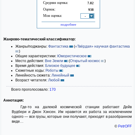
Средняя оценка:
7.82
Оценок:
938
Моя оценка:
-
подробнее
Жанрово-тематический классификатор:
Жанры/поджанры:
Фантастика
(
«Твёрдая» научная фантастика
)
Общие характеристики:
Юмористическое
Место действия:
Вне Земли
(
Открытый космос
)
Время действия:
Близкое будущее
Сюжетные ходы:
Роботы
Линейность сюжета:
Линейный
Возраст читателя:
Любой
Всего проголосовало:
170
Аннотация:
Где-то на далекой космической станции работают Дейв
Вудбери и Джон Хэнсен. Им нравится их работа за исключением
одного — все грузы, которые они получают, приходят в разобранном
виде…
©
PetrOFF