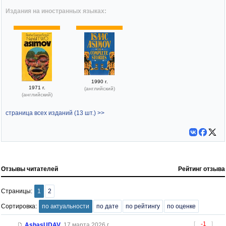
Издания на иностранных языках:
1990 г.
1971 г.
(английский)
(английский)
страница всех изданий (13 шт.) >>
Отзывы читателей
Рейтинг отзыва
Страницы:
1
2
Сортировка:
по актуальности
по дате
по рейтингу
по оценке
[
-1
]
AshasUDAV
,
17 марта 2026 г.