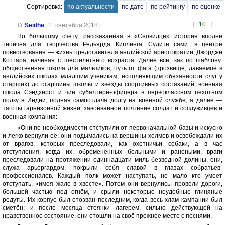
Сортировка:
по актуальности
по дате
по рейтингу
по оценке
[
10
]
Seidhe
,
11 сентября 2018 г.
По большому счёту, рассказанная в «Сновидце» история вполне
типична для творчества Редьярда Киплинга. Судите сами: в центре
повествования — жизнь представителя английской аристократии, Джорджи
Коттара, начиная с шестилетнего возраста. Далее всё, как по шаблону:
общественная школа для мальчиков, путь от фага (прозвище, даваемое в
английских школах младшим ученикам, исполняющим обязанности слуг у
старших) до старшины школы и звезды спортивных состязаний, военная
школа Сэндхерст и чин субалтерн-офицера в первоклассном пехотном
полку в Индии, полная самоотдача долгу на военной службе, а далее —
тяготы гарнизонной жизни, завоёванное почтение солдат и сослуживцев и
военная компания:
«Они по необходимости отступили от первоначальной базы и искусно
и легко вернули её; они подымались на вершины холмов и освобождали их
от врагов, которых преследовали, как охотничьи собаки, а в час
отступления, когда их, обременённых больными и ранеными, враги
преследовали на протяжении одиннадцати миль безводной долины, они,
служа арьергардом, покрыли себя славой в глазах собратьев-
профессионалов. Каждый полк может наступать, но мало кто умеет
отступать, «имея жало в хвосте». Потом они вернулись, провели дороги,
большей частью под огнём, и срыли некоторые неудобные глиняные
редуты. Их корпус был отозван последним, когда весь хлам кампании был
сметён; и после месяца стоянки лагерем, сильно действующей на
нравственное состояние, они отошли на своё прежнее место с песнями.