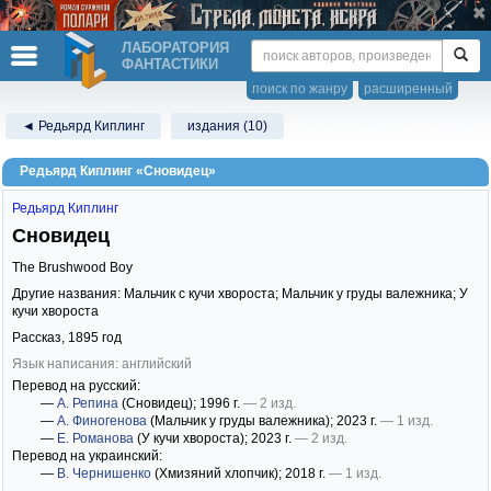
ЛАБОРАТОРИЯ
ФАНТАСТИКИ
поиск по жанру
расширенный
◄ Редьярд Киплинг
издания (10)
Редьярд Киплинг «Сновидец»
Редьярд Киплинг
Сновидец
The Brushwood Boy
Другие названия: Мальчик с кучи хвороста; Мальчик у груды валежника; У
кучи хвороста
Рассказ,
1895
год
Язык написания: английский
Перевод на русский:
—
А. Репина
(Сновидец)
; 1996 г.
— 2 изд.
—
А. Финогенова
(Мальчик у груды валежника)
; 2023 г.
— 1 изд.
—
Е. Романова
(У кучи хвороста)
; 2023 г.
— 2 изд.
Перевод на украинский:
—
В. Чернишенко
(Хмизяний хлопчик)
; 2018 г.
— 1 изд.