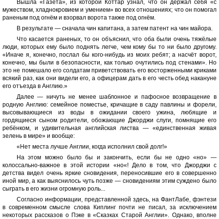
Вышла «Газета», из которой Коттар узнал, что он держал себя «с
мужеством, хладнокровием и умением» во всех отношениях; что он помогал
раненым под огнём и взорвал ворота также под огнём.
В результате — сначала чин капитана, а затем патент на чин майора.
Что касается раненых, то он объяснил, что оба были очень тяжёлые
люди, которых ему было поднять легче, чем кому бы то ни было другому.
«Иначе я, конечно, послал бы кого-нибудь из моих ребят; а насчёт ворот,
конечно, мы были в безопасности, как только очутились под стенами». Но
это не помешало его солдатам приветствовать его восторженными криками
всякий раз, как они видели его, а офицерам дать в его честь обед накануне
его отъезда в Англию.»
Далее — ничуть не менее шаблонное и пафосное возвращение в
родную Англию: семейное поместье, кричащие в саду павлины и форели,
высовывающиеся из воды в ожидании своего ужина, любящие и
гордящиеся сыном родители, обожающие Джорджи слуги, помнящие его
ребёнком, и удивительная английская листва — «единственная живая
зелень в мире» и вообще:
«Нет места лучше Англии, когда исполнил свой долг!»
На этом можно было бы и закончить, если бы не одно «но» —
колоссально-важное в этой истории «но«! Дело в том, что Джорджи с
детства видел очень яркие сновидения, переносившие его в совершенно
иной мир, а как выяснилось чуть позже — сновидениям этим суждено было
сыграть в его жизни огромную роль...
Согласно информации, представленной здесь, на ФантЛабе, фэнтези
в современном смысле слова Киплинг почти не писал, за исключением
некоторых рассказов о Пэке в «Сказках Старой Англии». Однако, вполне