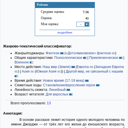
Рейтинг
Средняя оценка:
7.56
Оценок:
41
Моя оценка:
-
подробнее
Жанрово-тематический классификатор:
Жанры/поджанры:
Фэнтези
(
«Дотолкиновское» фэнтези
)
Общие характеристики:
Психологическое
|
Приключенческое
|
Военное
Место действия:
Наш мир (Земля)
(
Европа
(
Западная Европа
)
|
Азия
(
Южная Азия
)
)
|
Другой мир, не связанный с нашим
Время действия:
Новое время (17-19 века)
Сюжетные ходы:
Становление/взросление героя
Линейность сюжета:
Линейный
Возраст читателя:
Для взрослых
Всего проголосовало:
13
Аннотация:
В основе рассказе лежит история одного молодого человека по
имени Джорджи — от трёх лет его жизни до юношеского возраста,