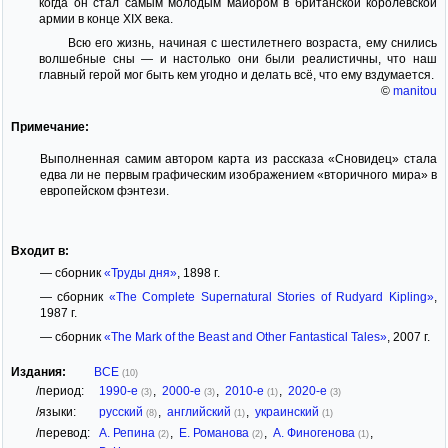
когда он стал самым молодым майором в британской королевской
армии в конце XIX века.
Всю его жизнь, начиная с шестилетнего возраста, ему снились
волшебные сны — и настолько они были реалистичны, что наш
главный герой мог быть кем угодно и делать всё, что ему вздумается.
©
manitou
Примечание:
Выполненная самим автором карта из рассказа «Сновидец» стала
едва ли не первым графическим изображением «вторичного мира» в
европейском фэнтези.
Входит в:
— сборник
«Труды дня»
, 1898 г.
— сборник
«The Complete Supernatural Stories of Rudyard Kipling»
,
1987 г.
— сборник
«The Mark of the Beast and Other Fantastical Tales»
, 2007 г.
Издания:
ВСЕ
(10)
/период:
1990-е
,
2000-е
,
2010-е
,
2020-е
(3)
(3)
(1)
(3)
/языки:
русский
,
английский
,
украинский
(8)
(1)
(1)
/перевод:
А. Репина
,
Е. Романова
,
А. Финогенова
,
(2)
(2)
(1)