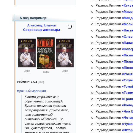
Редьярд Киплинг
«Куку 
Редьярд Киплинг
«Мамо
А вот, например:
Редьярд Киплинг
«Манд
Редьярд Киплинг
«Моли
Александр Бушков
Сокровище антиквара
Редьярд Киплинг
«Наст
Редьярд Киплинг
«Ольс
Редьярд Киплинг
«Пала
Редьярд Киплинг
«Пове
Редьярд Киплинг
«Пісня
Редьярд Киплинг
«Пісня
Редьярд Киплинг
«Пісня
2010
2010
2010
Редьярд Киплинг
«Росія
Редьярд Киплинг
«Служ
Рейтинг:
7.53
(263)
Редьярд Киплинг
«Томл
мрачный маргинал
:
Редьярд Киплинг
«Тоте
К теме утраченных и
Редьярд Киплинг
«Трони
обретённых сокровищ А.
Редьярд Киплинг
«Холо
Бушков время от времени
возвращается. Другое дело,
Редьярд Киплинг
«Чин 
что современный
Редьярд Киплинг
«Чотир
антикварный бизнес - не
самая захватывающая тема.
Редьярд Киплинг
«Чужи
Но, чувствуется, - автор
Редьярд Киплинг
«Штор
знаком с ним не понаслышке,