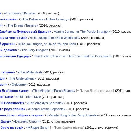
»
/
«The Book of Beasts»
(2010, рассказ)
елі країни»
/
«The Deliverers of Their Country»
(2010, рассказ)
і»
/
«The Dragon Tamers»
(2010, рассказ)
Джеймс та Пурпуровий Дракон»
/
«Uncle James, or The Purple Stranger»
(2010, расск
в’яти Чорториїв»
/
«The Island of the Nine Whirlpools»
(2010, рассказ)
й дракон»
/
«The Ice Dragon, or Do as You Are Told»
(2010, рассказ)
й дракон»
/
«The Fiery Dragon»
(2010, сказка)
маленький Едмунд»
/
«Kind Little Edmund, or The Caves and the Cockatrice»
(2010, сказк
й тюлень»
/
«The White Seal»
(2011, рассказ)
рі»
/
«The Undertakers»
(2011, рассказ)
верн»
/
«Quiquern»
(2011, рассказ)
 Бгаґатове диво»
/
«The Miracle of Purun Bhagat»
[= Пурун Бхаґатове диво]
(2011, рас
ікі-Таві»
/
«Rikki-Tikki-Tavi»
(2011, рассказ)
 її Величності»
/
«Her Majesty's Servants»
(2011, рассказ)
 з роду слонів»
/
«Toomai of the Elephants»
(2011, рассказ)
ва пісня табірних тварин»
/
«Parade Song of the Camp Animals»
(2011, стихотворение
 Дарзі»
/
«Darzee’s Chaunt»
(2011, стихотворение)
 бриж на воді»
/
«A Ripple Song»
[= Пісня брижів на воді]
(2011, стихотворение)