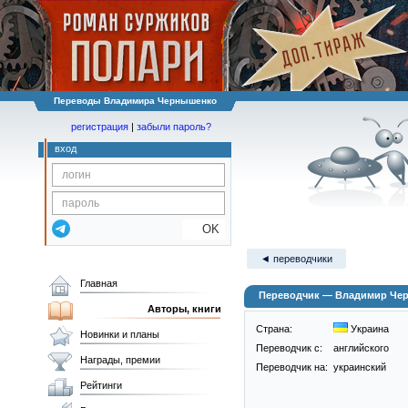
Переводы Владимира Чернышенко
регистрация
|
забыли пароль?
вход
OK
◄ переводчики
Главная
Переводчик — Владимир Че
Авторы, книги
Страна:
Украина
Новинки и планы
Переводчик c:
английского
Награды, премии
Переводчик на:
украинский
Рейтинги