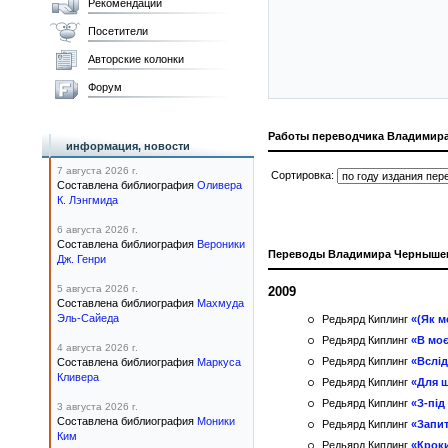
Рекомендации
Посетители
Авторские колонки
Форум
Работы переводчика Владимир
информация, новости
7 августа 2026 г.
Сортировка:
Составлена библиография
Оливера
К. Лэнгмида
6 августа 2026 г.
Составлена библиография
Вероники
Переводы Владимира Черныше
Дж. Генри
5 августа 2026 г.
2009
Составлена библиография
Махмуда
Эль-Сайеда
Редьярд Киплинг
«(Як м
Редьярд Киплинг
«В моє
4 августа 2026 г.
Редьярд Киплинг
«Вслід 
Составлена библиография
Маркуса
Кливера
Редьярд Киплинг
«Для щ
Редьярд Киплинг
«З-під
3 августа 2026 г.
Составлена библиография
Моники
Редьярд Киплинг
«Запи
Ким
Редьярд Киплинг
«Крок