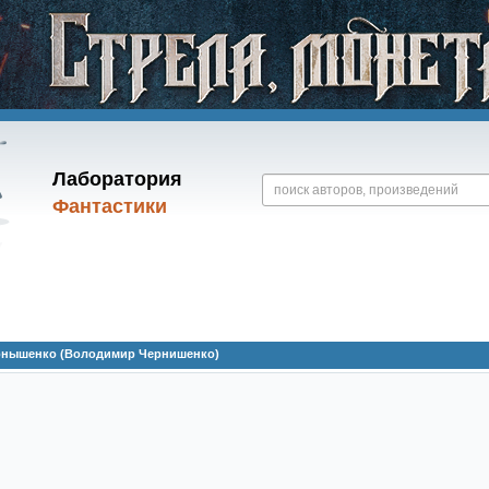
Лаборатория
Фантастики
рнышенко (Володимир Чернишенко)