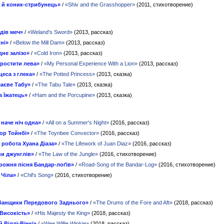
 й коник-стрибунець»
/
«Shiv and the Grasshopper»
(2011, стихотворение)
дів меч»
/
«Weland's Sword»
(2013, рассказ)
ні»
/
«Below the Mill Dam»
(2013, рассказ)
не залізо»
/
«Cold Iron»
(2013, рассказ)
ростити лева»
/
«My Personal Experience With a Lion»
(2013, рассказ)
еса з глека»
/
«The Potted Princess»
(2013, сказка)
аєве Табу»
/
«The Tabu Tale»
(2013, сказка)
а Їжатець»
/
«Ham and the Porcupine»
(2013, сказка)
 наче ніч одна»
/
«All on a Summer's Night»
(2016, рассказ)
ор Тойнбі»
/
«The Toynbee Convector»
(2016, рассказ)
 робота Хуана Діаза»
/
«The Lifework of Juan Diaz»
(2016, рассказ)
ни джунглів»
/
«The Law of the Jungle»
(2016, стихотворение)
ожня пісня Бандар-лоґів»
/
«Road-Song of the Bandar-Log»
(2016, стихотворение)
 Чіла»
/
«Chil's Song»
(2016, стихотворение)
банщики Передового Заднього»
/
«The Drums of the Fore and Aft»
(2018, рассказ)
Високість»
/
«His Majesty the King»
(2018, рассказ)
 Віллі-Вінкі»
/
«Wee Willie Winkie»
(2018, рассказ)