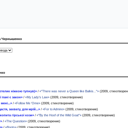
а Чернышенко
нко
етелик ніжкою тупнув)»
/
«"There was never a Queen like Balkis..."»
(2009, стихотворен
ї пані є закон»
/
«My Lady's Law»
(2009, стихотворение)
мені...»
/
«Follow Me 'Ome»
(2009, стихотворение)
астя, захвату, для мрій...»
/
«For to Admire»
(2009, стихотворение)
 копита гірської кози»
/
«"By the Hoof of the Wild Goat"»
(2009, стихотворение)
т»
/
«The Question»
(2009, стихотворение)
и»
/
«Boots»
(2009, стихотворение)