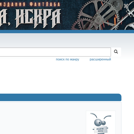
поиск по жанру
расширенный