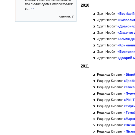
как в своё время сталкивался
2010
с
...
>>
Эдит Несбит
«Бестіарій
оценка: 7
Эдит Несбит
«Визволит
Эдит Несбит
«Драконяр
Эдит Несбит
«Дядечко 
Эдит Несбит
«Земля Де
Эдит Несбит
«Крижани
Эдит Несбит
«Вогненни
Эдит Несбит
«Добрий 
2011
Редьярд Киплинг
«Біли
Редьярд Киплинг
«Гроба
Редьярд Киплинг
«Квік
Редьярд Киплинг
«Пурун
Редьярд Киплинг
«Рікі-Т
Редьярд Киплинг
«Слуги
Редьярд Киплинг
«Тумай
Редьярд Киплинг
«Маршо
Редьярд Киплинг
«Пісня
Редьярд Киплинг
«Пісня