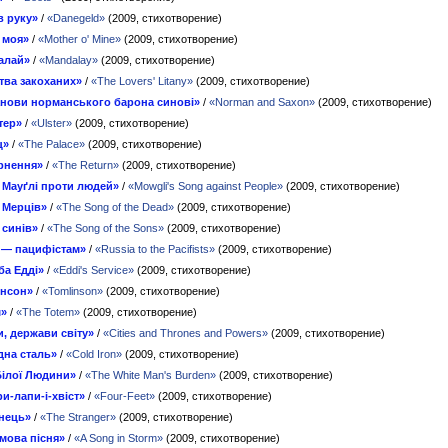
в руку»
/
«Danegeld»
(2009, стихотворение)
 моя»
/
«Mother o' Mine»
(2009, стихотворение)
алай»
/
«Mandalay»
(2009, стихотворение)
тва закоханих»
/
«The Lovers' Litany»
(2009, стихотворение)
анови норманського барона синові»
/
«Norman and Saxon»
(2009, стихотворение)
тер»
/
«Ulster»
(2009, стихотворение)
ц»
/
«The Palace»
(2009, стихотворение)
рнення»
/
«The Return»
(2009, стихотворение)
 Мауґлі проти людей»
/
«Mowgli's Song against People»
(2009, стихотворение)
 Мерців»
/
«The Song of the Dead»
(2009, стихотворение)
 синів»
/
«The Song of the Sons»
(2009, стихотворение)
 — пацифістам»
/
«Russia to the Pacifists»
(2009, стихотворение)
ба Едді»
/
«Eddi's Service»
(2009, стихотворение)
інсон»
/
«Tomlinson»
(2009, стихотворение)
м»
/
«The Totem»
(2009, стихотворение)
, держави світу»
/
«Cities and Thrones and Powers»
(2009, стихотворение)
дна сталь»
/
«Cold Iron»
(2009, стихотворение)
Білої Людини»
/
«The White Man's Burden»
(2009, стихотворение)
и-лапи-і-хвіст»
/
«Four-Feet»
(2009, стихотворение)
нець»
/
«The Stranger»
(2009, стихотворение)
мова пісня»
/
«A Song in Storm»
(2009, стихотворение)