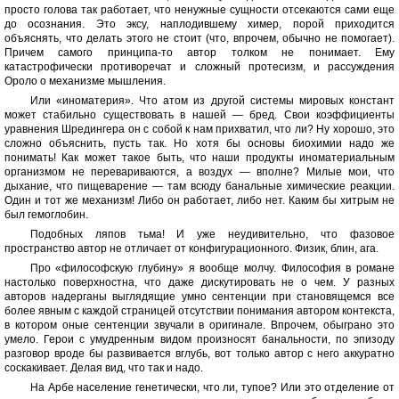
просто голова так работает, что ненужные сущности отсекаются сами еще
до осознания. Это эксу, наплодившему химер, порой приходится
объяснять, что делать этого не стоит (что, впрочем, обычно не помогает).
Причем самого принципа-то автор толком не понимает. Ему
катастрофически противоречат и сложный протесизм, и рассуждения
Ороло о механизме мышления.
Или «иноматерия». Что атом из другой системы мировых констант
может стабильно существовать в нашей — бред. Свои коэффициенты
уравнения Шредингера он с собой к нам прихватил, что ли? Ну хорошо, это
сложно объяснить, пусть так. Но хотя бы основы биохимии надо же
понимать! Как может такое быть, что наши продукты иноматериальным
организмом не перевариваются, а воздух — вполне? Милые мои, что
дыхание, что пищеварение — там всюду банальные химические реакции.
Один и тот же механизм! Либо он работает, либо нет. Каким бы хитрым не
был гемоглобин.
Подобных ляпов тьма! И уже неудивительно, что фазовое
пространство автор не отличает от конфигурационного. Физик, блин, ага.
Про «философскую глубину» я вообще молчу. Философия в романе
настолько поверхностна, что даже дискутировать не о чем. У разных
авторов надерганы выглядящие умно сентенции при становящемся все
более явным с каждой страницей отсутствии понимания автором контекста,
в котором оные сентенции звучали в оригинале. Впрочем, обыграно это
умело. Герои с умудренным видом произносят банальности, по эпизоду
разговор вроде бы развивается вглубь, вот только автор с него аккуратно
соскакивает. Делая вид, что так и надо.
На Арбе население генетически, что ли, тупое? Или это отделение от