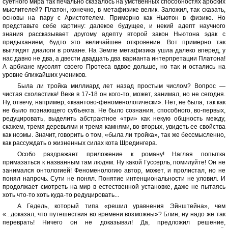
суетного мира так печально сказалось на умственных способностях арбских
мыслителей? Платон, конечно, в метафизике велик. Заложил, так сказать,
основы на пару с Аристотелем. Примерно как Ньютон в физике. Но
представьте себе картину: далекое будущее, и некий адепт научного
знания рассказывает другому адепту второй закон Ньютона эдак с
придыханием, будто это величайшее откровение. Вот примерно так
выглядят диалоги в романе. На Земле метафизика ушла далеко вперед, у
нас давно не два, а двести двадцать два варианта интерпретации Платона!
А арбиане мусолят своего Протеса вдвое дольше, но так и остались на
уровне ближайших учеников.
Была ли тройка миллиард лет назад простым числом? Вопрос —
чистая схоластика! Веке в 17-18 он кого-то, может, занимал, но не сегодня.
Ну, отвечу, например, «квантово-феноменологически». Нет, не была, так как
не было познающего субъекта. Не было сознания, способного, во-первых,
редуцировать, выделить абстрактное «три» как некую общность между,
скажем, тремя деревьями и тремя камнями, во-вторых, увидеть ее свойства
как ноэмы. Значит, говорить о том, «была ли тройка», так же бессмысленно,
как рассуждать о жизненных силах кота Шредингера.
Особо раздражает приложение к роману! Наглая попытка
примазаться к названным там людям. Ну какой Гуссерль, помилуйте! Он не
занимался онтологией! Феноменологию автор, может, и пролистал, но не
понял напрочь. Сути не понял. Понятие интенциональности не уловил. И
продолжает смотреть на мир в естественной установке, даже не пытаясь
хоть что-то хоть куда-то редуцировать...
А Гедель, который типа «решил уравнения Эйнштейна», чем
«...доказал, что путешествия во времени возможны»? Блин, ну надо же так
переврать! Ничего он не доказывал! Да, предложил решение,