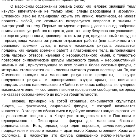
О масонском содержании романа скажу как человек, знающий тему
изнутри (впечатление не только мое): следы расскиданы в изобилии,
Стивенсон явно не планировал скрыть эту линию. Фактически, её может
прочесть любой, кто сколько-то интересуется вопросом и знаком с
литературой по нему. Первые пятьдесят страниц, довольно однообразно
описывающие устройство концента, дают вспышку безусловного узнавания,
но еще не уверенности; провенир, то есть ритуал, приуроченный к полудню
– время, когда масоны ритуально открывают работы (вне зависимости от
реального времени суток, в начале масонского ритуала оглашается
полдень, как начало времени работ) и платоновские тела, выполняющие
роль часовых отвесов, начиная с необработанного камня, с точностью
повторяют символические фигуры масонского храма – необработанный
камень и куб , присутствующие во всех ложах и более сложные фигуры, с
которыми сталкиваются лишь масоны высокого уровня посвящения. То, как
Стивенсон выводит эти масонские ритуальные предметы, — внутри
полуденного ритуала и одновременно внутри храма, по описанию
недвусмысленно напоминающего «Тайны готических соборов», популярное
масонское чтение, — составляет вполне прозрачное сообщение, которому
не хватает совсем немного до полной убедительности.
Наконец, примерно на сотой странице, описывается скульптура
Кноуса, — фактически, сакральной фигуры, с которой начинается
иначество. В это время облако имен и идей уже начинает конденсироваться
в узнаваемые концепты, а Кноус уже отождествляется с Платоном и
одновременно с Пифагором – фигуры для масонства базовые,
родоначальные. Есть, однако, еще один персонаж, символизирующий
прародителя и первого масона – архитектор Хирам, строящий Храм для
Соломона. В масонстве это фигура совершенно исключительная и