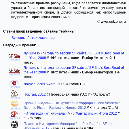
тысячелетние правила разрушены, когда появляется инопланетная
угроза, и Раза и его товарищей – в какой-то момент участвующих в
интеллектуальном споре, в другой борющихся как непослушные
подростки – призывают спасти мир.
© www.outzone.ru
С этим произведением связаны термины:
Вулканы
;
Летоисчисление
Награды и премии:
Лучшие книги года по версии SF сайта / SF Site's Best Read of
the Year, 2008
//
НФ/фэнтези книги - Выбор Читателей. 1-е
лауреат
место
Лучшие книги года по версии SF сайта / SF Site's Best Read of
the Year, 2008
//
НФ/фэнтези книги - Выбор Редакторов. 1-е
лауреат
место
Локус / Locus Award, 2009
//
Роман НФ
лауреат
Портал, 2012
//
Переводная книга ("АСТ" - "Астрель")
лауреат
Премия Академии НФ, фэнтези и хоррора / Cena Akademie
Science Fiction, Fantasy a Hororu, 2012
//
Книга года (США)
лауреат
«Итоги года» от журнала «Мир Фантастики», Итоги 2012
//
Книга года
лауреат
Планета НФ - премия блогеров / Le Prix Planète-SF des
Blogueurs, 2019
//
Лучшая книга года (США)