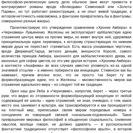
философско-религиозную школу дело обычное (мне могут привести в
контраргумент романы вроде «Волкодава» Семеновой или «Золота
Пармы», но тут работает реконструкция, а не опыт живой традиции, в
котором неточность невозможна, а фантазии превратились бы в фантазмы;
совершенно разные жанры).
Проиллюстрирую это утверждение сравнением «Хроник Амбера» и
«Черновика» Лукьяненко. Желязны не эксплуатирует каббалисткую идею
отражения центра мира на прочие миры, но живет внутри неё, удерживая
принципиальную идею первомира, к которому странствующая по нижним
мирам душа не перестает стремиться. Есть масса узнаваемых черточек,
вроде Дворкина/Старца, ветхого деньми, внешности Короля, самого
количества принцев Амбера, канонного для каббалистического древа, их
канонных для сефир цветов, но это уже другая история. «Хроники Амбера»
в контексте «Анафема» во всех случаях уместно упомянуть из-за одной
значимой отсылки – а именно лабиринта как инициации. Стивенсон как бы
намекает, причем вполне ясно, что не просто так берет ту же
формообразующую идею, что и Желязны – множественность миров как
отражение идеального мира – но следует той же традиции.
Орел наш дон Реба в «Черновике», напротив, берет – через третьи
руки, что видно из оторванности формообразующей концепции от любой
содержащей её школы – идею отражений, не зная, очевидно, о том, какое
место она занимает в культуре, как транскрибируется и как проецируется
на плотный мир, приписывая своим мирам порядковые номера и
соподчиняя их говорящей связкой «начальник-подчиненный». Такое
преврашение мировых философий в обыденную социальность, снижение
смыслов, вообще говоря, не должно удивлять — в русскоязычной
фантастике традиционно отсутствует «философское крыло», в котором