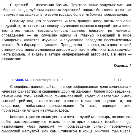
С третьей — изречения Козьмы Пруткова также задумывались как
сборник псевдоглубокомысленных изречений, однако большинство из них
пережили казавшиеся в то время гораздо более глубокими произведения.
Поэтому тем, кто собирается читать данную книгу: очень серьёзно
подумайте, готовы ли вы к сеансу заучивания новояза в первой трети книги.
Без этого никак. Бессмысленность данного действия не является
оправданием — не случайно одним из главных наказаний в мире
«Анафема» является изучение и заучивание заведомо бессмысленных
текстов. Это барьер послушания. Преодолели — значит, вы в достаточной
степени послушны и укрощены автором для того, чтобы читать оставшуюся
часть романа. И видеть в авторе непререкаемый авторитет, а в книге —
откровение.
Оценка:
4
[
37
]
Stalk-74
,
21 сентября 2018 г.
Специфика данного сайта — гипертрофированная доля количества и
качества фантастики в сравнении другими жанрами. Любое произведение,
отмеченное хоть какой-либо фикшн-премией, будет обязательно иметь
высокий рейтинг, относительно высокое количество оценок, и, как
следствие, глобальные рекомендации. То есть, априори, такие
произведение лучшие из лучших здесь.
Конечно, глупо со своим уставом лезть в чужой монастырь, но повторю
робко закрадывающуюся мысль в некоторых отзывах (особенно, где
извиняющее «без оценки») — произведение сильно перегружено
смысловой нагрузкой. Вон сам Стивенсон в конце, ничтоже сумняшеся,