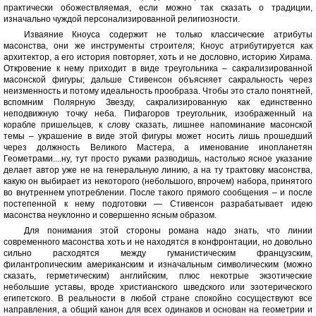
практически обожествляемая, если можно так сказать о традиции,
изначально чуждой персонализированной религиозности.
Изваяние Кноуса содержит не только классические атрибуты
масонства, они же инструменты строителя; Кноус атрибутируется как
архитектор, а его история повторяет, хоть и не дословно, историю Хирама.
Откровение к нему приходит в виде треугольника – сакрализированной
масонской фигуры; дальше Стивенсон объясняет сакральность через
неизменность и потому идеальность прообраза. Чтобы это стало понятней,
вспомним Полярную Звезду, сакрализированную как единственно
неподвижную точку неба. Пифагоров треугольник, изображенный на
корабле пришельцев, к слову сказать, лишнее напоминание масонской
темы – украшение в виде этой фигуры может носить лишь прошедший
через должность Великого Мастера, а именование инопланетян
Геометрами....ну, тут просто руками разводишь, настолько ясное указание
делает автор уже не на генеральную линию, а на ту трактовку масонства,
какую он выбирает из некоторого (небольшого, впрочем) набора, принятого
во внутреннем употреблении. После такого прямого сообщения – и после
постепенной к нему подготовки — Стивенсон разрабатывает идею
масонства неуклонно и совершенно ясным образом.
Для понимания этой стороны романа надо знать, что линии
современного масонства хоть и не находятся в конфронтации, но довольно
сильно расходятся между гуманистическим французским,
филантропическим американским и изначальным символическим (можно
сказать, герметическим) английским, плюс некотрые экзотические
небольшие уставы, вроде христианского шведского или эзотерического
египетского. В реальности в любой стране спокойно сосуществуют все
направления, а общий канон для всех одинаков и основан на геометрии и