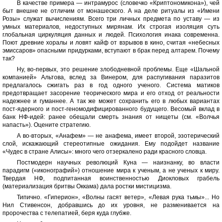
В качестве примера — интрамурос (словечко «Криптономикона»), чей
быт внешне не отличим от монашеского. А на деле ритуалы из «Имени
Розы» служат вычислениям. Всего три личных предмета по уставу — из
умных материалов, недоступных мирянам. Их строгая изоляция суть
глобальная циркуляция данных и людей. Психология инака современна.
Поют древние хоралы и ловят кайф от взрывов в кино, считая «небесных
эмиссаров» опасными придурками, вступают в брак перед алтарем. Почему
так?
Ну, во-первых, это решение злободневной проблемы. Еще «Шальной
компанией» Альтова, вслед за Винером, для распугивания паразитов
предлагалось сжигать раз в год одного ученого. Система матиков
предотвращает засорение теорического мира и его отход от реальности
надежнее и гуманнее. А так же может сохранить его в любых вариантах
пост-ядерного и пост-геномодифицированного будущего. Весомый вклад в
банк НФ-идей: ранее обещали смерть знания от нищеты (см. «Волчья
напасть»). Оцените стратегию.
А во-вторых, «Анафем» — не анафема, имеет второй, эзотерический
слой, искажающий стереотипные ожидания. Ему подойдет название
«Чудес в стране Алисы»: много чего отзеркалено ради красного словца.
Постмодерн научных революций Куна — наизнанку, во власти
парадигм («иконографий») отношение мира к ученым, а не ученых к миру.
Твердая НФ, подпитанная воинственностью Диокловых грабель
(материализация бритвы Оккама) дала ростки мистицизма.
Типично. «Гиперион», «Волны гасят ветер», «Левая рука тьмы»... Но
Нил Стивенсон, добравшись до их уровня, не разменивается на
пророчества с телепатией, беря куда глубже.