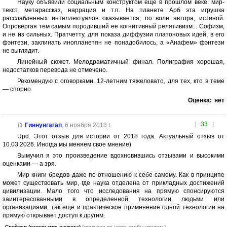
Науку объявили социальным конструктом еще в прошлом веке: мир-
текст, метарассказ, наррация и т.п. На планете Арб эта игрушка
расслабленных интеллектуалов оказывается, по воле автора, истиной.
Опровергая тем самым породивший ее когнитивный релятивизм... Софизм,
и не из сильных. Пратчетту, для показа диффузии платоновых идей, в его
фэнтези, заклинать инопланетян не понадобилось, а «Анафем» фэнтези
не выглядит.
Линейный сюжет. Мелодраматичный финал. Полиграфия хорошая,
недостатков перевода не отмечено.
Рекомендую с оговорками. 12-летним тяжеловато, для тех, кто в теме
— спорно.
Оценка:
нет
[
33
]
Гиннунгагап
,
6 ноября 2018 г.
Upd. Этот отзыв для истории от 2018 года. Актуальный отзыв от
10.03.2026. Иногда мы меняем свое мнение)
Вымучил я это произведение вдохновившись отзывами и высокими
оценками — а зря.
Мир книги бредов даже по отношению к себе самому. Как в принципе
может существовать мир, где наука отделена от прикладных достижений
цивилизации. Мало того что исследования на прямую спонсируются
заинтересованными в определенной технологии людьми или
организациями, так еще и практическое применение одной технологии на
прямую открывает доступ к другим.
Спойлер (раскрытие сюжета)
(кликните по нему, чтобы увидеть)