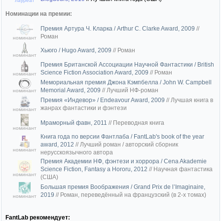
лауреат
Номинации на премии:
Премия Артура Ч. Кларка / Arthur C. Clarke Award, 2009
//
Роман
номинант
Хьюго / Hugo Award, 2009
//
Роман
номинант
Премия Британской Ассоциации Научной Фантастики / British
Science Fiction Association Award, 2009
//
Роман
номинант
Мемориальная премия Джона Кэмпбелла / John W. Campbell
Memorial Award, 2009
//
Лучший НФ-роман
номинант
Премия «Индевор» / Endeavour Award, 2009
//
Лучшая книга в
жанрах фантастики и фэнтези
номинант
Мраморный фавн, 2011
//
Переводная книга
номинант
Книга года по версии Фантлаба / FantLab's book of the year
award, 2012
//
Лучший роман / авторский сборник
номинант
нерусскоязычного автора
Премия Академии НФ, фэнтези и хоррора / Cena Akademie
Science Fiction, Fantasy a Hororu, 2012
//
Научная фантастика
номинант
(США)
Большая премия Воображения / Grand Prix de l’Imaginaire,
2019
//
Роман, переведённый на французский (в 2-х томах)
номинант
FantLab рекомендует: