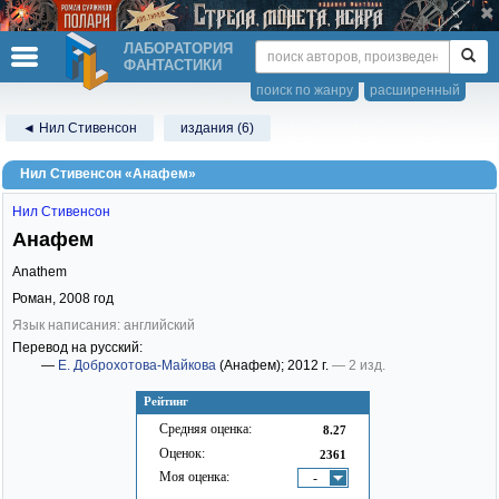
ЛАБОРАТОРИЯ
ФАНТАСТИКИ
поиск по жанру
расширенный
◄ Нил Стивенсон
издания (6)
Нил Стивенсон «Анафем»
Нил Стивенсон
Анафем
Anathem
Роман,
2008
год
Язык написания: английский
Перевод на русский:
—
Е. Доброхотова-Майкова
(Анафем)
; 2012 г.
— 2 изд.
Рейтинг
Средняя оценка:
8.27
Оценок:
2361
Моя оценка:
-