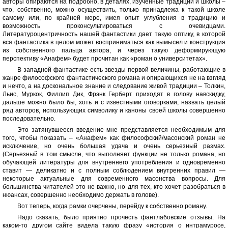
авторы опираются на подробно, в деталях, изученные традиции и школы –
что, собственно, можно осуществить, только принадлежа к такой школе
самому или, по крайней мере, имея опыт углубления в традицию и
возможность проконсультироваться с очевидцами.
Литературоцентричность нашей фантастики дает такую оптику, в которой
вся фантастика в целом может восприниматься как вымысел и конструкция
из собственного пальца автора, и через такую деформирующую
перспективу «Анафем» будет прочитан как «роман о университетах».
В западной фантастике есть звезды первой величины, работающие в
жанре философского фантастического романа и опирающихся не на взгляд
и нечто, а на доскональное знание и следование живой традиции – Толкин,
Льис, Муркок, Филлип Дик, Фрэнк Герберт приходят в голову навскидку,
дальше можно было бы, хоть и с известными оговорками, назвать целый
ряд авторов, использующих символику и каноны своей школы совершенно
последовательно.
Это затянувшееся введение мне представляется необходимым для
того, чтобы показать – «Анафем» как философский/масонский роман не
исключение, но очень большая удача и очень серьезный размах.
(Серьезный в том смысле, что выполняет функции не только романа, но
обучающей литературы для внутреннего употребления и одновременно
ставит — деликатно и с полным соблюдением внутренних правил —
некоторые актуальные для современного масонства вопросы. Для
большинства читателей это не важно, но для тех, кто хочет разобраться в
нюансах, совершенно необходимо держать в голове).
Вот теперь, когда рамки очерчены, перейду к собственно роману.
Надо сказать, было приятно прочесть фантлабовские отзывы. На
каком-то другом сайте видела такую фразу «история о интрамуросе,