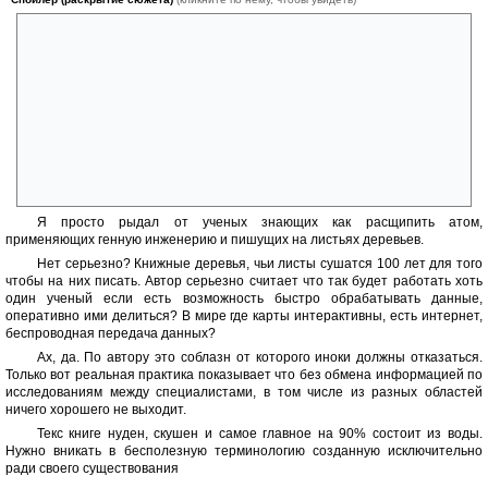
Как могут существовать столетники и тысячелетники?
Давайте просто представим что в 1000 году н.э. мы посадим
некого ученого(инока) в монастырь где он 1000 лет будет думать над
некими космологическими проблемами и в 2000 году выйдет с
потрясающем открытиями: 1) земля круглая 2) земля не центр
солнечной системы.
Ну ладно, давайте посадим инока хотя бы на 100 лет скажем с
1800 года. Он выйдет с совершенно устаревшими знаниями к 1900
году.
Я просто рыдал от ученых знающих как расщипить атом,
применяющих генную инженерию и пишущих на листьях деревьев.
Нет серьезно? Книжные деревья, чьи листы сушатся 100 лет для того
чтобы на них писать. Автор серьезно считает что так будет работать хоть
один ученый если есть возможность быстро обрабатывать данные,
оперативно ими делиться? В мире где карты интерактивны, есть интернет,
беспроводная передача данных?
Ах, да. По автору это соблазн от которого иноки должны отказаться.
Только вот реальная практика показывает что без обмена информацией по
исследованиям между специалистами, в том числе из разных областей
ничего хорошего не выходит.
Текс книге нуден, скушен и самое главное на 90% состоит из воды.
Нужно вникать в бесполезную терминологию созданную исключительно
ради своего существования