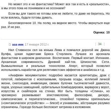
Но может это и не фантастика? Может все так и есть в «реальности»,
а мы этого пока не понимаем и не осознаем?
Если вы для такого не готовы или не любите, то даже не беритесь. Но
если взялись, будьте готовы думать.
Безоговорочное 10. На полку, на видное место. Чтобы вернуться еще
раз. И не раз.
Оценка:
10
[
34
]
ааа иии
,
17 января 2012 г.
Нил Стивенсон сел на конька Лема и помчался дорогой им. Джина
Вулфа, цокая гаджетами Брюса Стерлинга. Лучшее из арсенала
фантастики в широком диапазоне. Воспитание. Первый контакт. Изгнание.
Архаичная современность. Древний хай-тек. Шпионство. Сети.
Вымышленные и реальные технологии. Аперт, который позволил
использовать наработки для релятивистских эффектов и анабиоза и т.д.
«Анафем» монументален: подробно касается архитектуры, драк с
гопотой, лабиринтов с ископаемыми, прорыва осады, коллизий личной
жизни, снегоходов, инквизиции, свежих булочек тысячелетней давности,
гидов, узорных замощений, орбитальных бомбардировок, варваров у ворот,
искусства и снайперов на стенах. Мог быть толщины «Спина», но
чрезмерно разжевывает эпистемологию, философию, дискурс,
симпосические и перипатетические... спокойно! термины оригинальны
(«синтаксическое устройство» — блеск!) и узнаваемы, абстракции разумно
ограничены. Гораздо больше беспокоит хитринка в изложении.