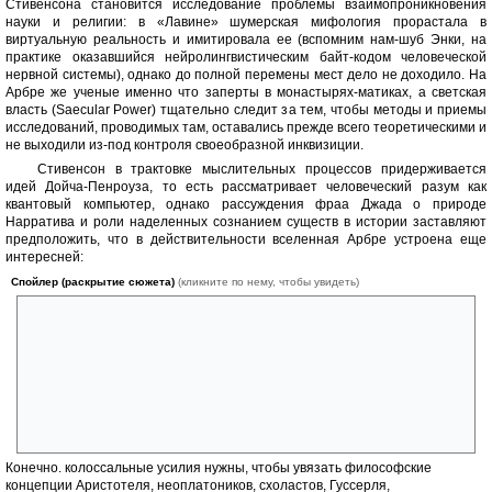
Стивенсона становится исследование проблемы взаимопроникновения
науки и религии: в «Лавине» шумерская мифология прорастала в
виртуальную реальность и имитировала ее (вспомним нам-шуб Энки, на
практике оказавшийся нейролингвистическим байт-кодом человеческой
нервной системы), однако до полной перемены мест дело не доходило. На
Арбре же ученые именно что заперты в монастырях-матиках, а светская
власть (Saecular Power) тщательно следит за тем, чтобы методы и приемы
исследований, проводимых там, оставались прежде всего теоретическими и
не выходили из-под контроля своеобразной инквизиции.
Стивенсон в трактовке мыслительных процессов придерживается
идей Дойча-Пенроуза, то есть рассматривает человеческий разум как
квантовый компьютер, однако рассуждения фраа Джада о природе
Нарратива и роли наделенных сознанием существ в истории заставляют
предположить, что в действительности вселенная Арбре устроена еще
интересней:
Спойлер (раскрытие сюжета)
(кликните по нему, чтобы увидеть)
Вполне возможно, что большинство жителей Арбре живут и
действуют согласно копенгагенской интерпретации, однако
некоторые инаки способны осуществлять сознательный выбор
между копенгагенской и эвереттистской трактовками, а
следовательно, переписывать прошлое и/или будущее по своему
желанию, в том числе и продлевая собственную жизнь почти
бесконечно долго в соответствии с механизмом квантового
бессмертия.
Конечно. колоссальные усилия нужны, чтобы увязать философские
концепции Аристотеля, неоплатоников, схоластов, Гуссерля,