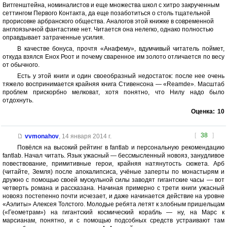
Витгенштейна, номиналистов и еще множества школ с хитро закрученным
сеттингом Первого Контакта, да еще позаботиться о столь тщательной
прорисовке арбранского общества. Аналогов этой книжке в современной
англоязычной фантастике нет. Читается она нелегко, однако полностью
оправдывает затраченные усилия.
В качестве бонуса, прочтя «Анафему», вдумчивый читатель поймет,
откуда взялся Енох Роот и почему сваренное им золото отличается по весу
от обычного.
Есть у этой книги и один своеобразный недостаток: после нее очень
тяжело воспринимается крайняя книга Стивенсона — «Reamde». Масштаб
проблем прискорбно мелковат, хотя понятно, что Нилу надо было
отдохнуть.
Оценка:
10
[
38
]
vvmonahov
,
14 января 2014 г.
Повёлся на высокий рейтинг в fantlab и персональную рекомендацию
fantlab. Начал читать. Язык ужасный — бессмысленный новояз, занудливое
повествование, примитивные герои, крайняя натянутость сюжета. Арб
(читайте, Земля) после апокалипсиса, учёные заперты по монастырям и
дружно с помощью своей мускульной силы заводят гигантские часы — вот
четверть романа и рассказана. Начиная примерно с трети книги ужасный
новояз постепенно почти исчезает, и даже начинается действие на уровне
«Аэлиты» Алексея Толстого. Молодые ребята летят к злобным пришельцам
(«Геометрам») на гигантский космический корабль — ну, на Марс к
марсианам, понятно, и с помощью подсобных средств устраивают там