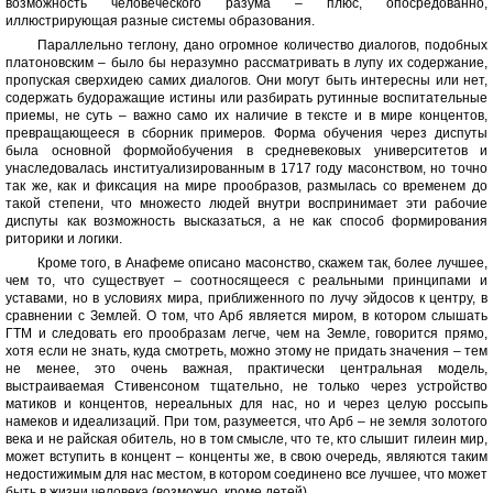
возможность человеческого разума – плюс, опосредованно,
иллюстрирующая разные системы образования.
Параллельно теглону, дано огромное количество диалогов, подобных
платоновским – было бы неразумно рассматривать в лупу их содержание,
пропуская сверхидею самих диалогов. Они могут быть интересны или нет,
содержать будоражащие истины или разбирать рутинные воспитательные
приемы, не суть – важно само их наличие в тексте и в мире концентов,
превращающееся в сборник примеров. Форма обучения через диспуты
была основной формойобучения в средневековых университетов и
унаследовалась институализированным в 1717 году масонством, но точно
так же, как и фиксация на мире прообразов, размылась со временем до
такой степени, что множесто людей внутри воспринимает эти рабочие
диспуты как возможность высказаться, а не как способ формирования
риторики и логики.
Кроме того, в Анафеме описано масонство, скажем так, более лучшее,
чем то, что существует – соотносящееся с реальными принципами и
уставами, но в условиях мира, приближенного по лучу эйдосов к центру, в
сравнении с Землей. О том, что Арб является миром, в котором слышать
ГТМ и следовать его прообразам легче, чем на Земле, говорится прямо,
хотя если не знать, куда смотреть, можно этому не придать значения – тем
не менее, это очень важная, практически центральная модель,
выстраиваемая Стивенсоном тщательно, не только через устройство
матиков и концентов, нереальных для нас, но и через целую россыпь
намеков и идеализаций. При том, разумеется, что Арб – не земля золотого
века и не райская обитель, но в том смысле, что те, кто слышит гилеин мир,
может вступить в концент – конценты же, в свою очередь, являются таким
недостижимым для нас местом, в котором соединено все лучшее, что может
быть в жизни человека (возможно, кроме детей).