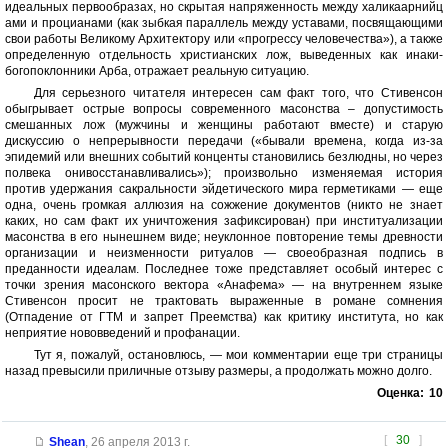
идеальных первообразах, но скрытая напряженность между халикаарнийц
ами и процианами (как зыбкая параллель между уставами, посвящающими
свои работы Великому Архитектору или «прогрессу человечества»), а также
определенную отдельность христианских лож, выведенных как инаки-
богопоклонники Арба, отражает реальную ситуацию.
Для серьезного читателя интересен сам факт того, что Стивенсон
обыгрывает острые вопросы современного масонства – допустимость
смешанных лож (мужчины и женщины работают вместе) и старую
дискуссию о непрерывности передачи («бывали времена, когда из-за
эпидемий или внешних событий конценты становились безлюдны, но через
полвека онивосстанавливались»); произвольно изменяемая история
против удержания сакральности эйдетического мира герметиками — еще
одна, очень громкая аллюзия на сожжение документов (никто не знает
каких, но сам факт их уничтожения зафиксирован) при институализации
масонства в его нынешнем виде; неуклонное повторение темы древности
организации и неизменности ритуалов — своеобразная подпись в
преданности идеалам. Последнее тоже представляет особый интерес с
точки зрения масонского вектора «Анафема» — на внутреннем языке
Стивенсон просит не трактовать выраженные в романе сомнения
(Отпадение от ГТМ и запрет Преемства) как критику института, но как
неприятие нововведений и профанации.
Тут я, пожалуй, остановлюсь, — мои комментарии еще три страницы
назад превысили приличные отзыву размеры, а продолжать можно долго.
Оценка:
10
[
30
]
Shean
,
26 апреля 2013 г.