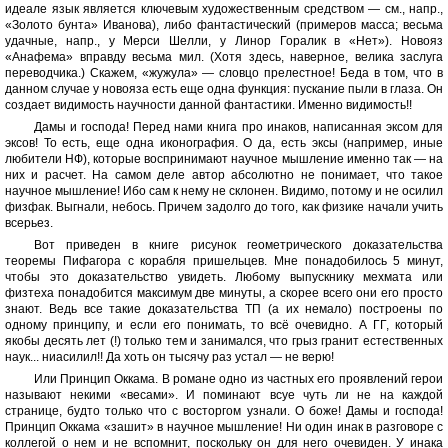
идеале язык является ключевым художественным средством — см., напр.,
«Золото бунта» Иванова), либо фантастический (примеров масса; весьма
удачные, напр., у Мерси Шелли, у Линор Горалик в «Нет»). Новояз
«Анафема» вправду весьма мил. (Хотя здесь, наверное, велика заслуга
переводчика.) Скажем, «жужула» — словцо прелестное! Беда в том, что в
данном случае у новояза есть еще одна функция: пускание пыли в глаза. Он
создает видимость научности данной фантастики. Именно видимость!!
Дамы и господа! Перед нами книга про инаков, написанная эксом для
эксов! То есть, еще одна иконография. О да, есть эксы (например, иные
любители НФ), которые воспринимают научное мышление именно так — на
них и расчет. На самом деле автор абсолютно не понимает, что такое
научное мышление! Ибо сам к нему не склонен. Видимо, потому и не осилил
физфак. Выгнали, небось. Причем задолго до того, как физике начали учить
всерьез.
Вот приведен в книге рисунок геометрического доказательства
теоремы Пифагора с корабля пришельцев. Мне понадобилось 5 минут,
чтобы это доказательство увидеть. Любому выпускнику мехмата или
физтеха понадобится максимум две минуты, а скорее всего они его просто
знают. Ведь все такие доказательства ТП (а их немало) построены по
одному принципу, и если его понимать, то всё очевидно. А ГГ, который
якобы десять лет (!) только тем и занимался, что грыз гранит естественных
наук... ниасилил!! Да хоть он тысячу раз устал — не верю!
Или Принцип Оккама. В романе одно из частных его проявлений герои
называют некими «весами». И поминают всуе чуть ли не на каждой
странице, будто только что с восторгом узнали. О боже! Дамы и господа!
Принцип Оккама «зашит» в научное мышление! Ни один инак в разговоре с
коллегой о нем и не вспомнит, поскольку он для него очевиден. У инака