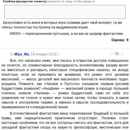
Спойлер (раскрытие сюжета)
(кликните по нему, чтобы увидеть)
, если назвать теорему Пифагора именно теоремой Пифагора ничего
не изменится
. Безусловно есть книги в которых игра словами дает свой колорит, та же
«Кись» полностью построена на выдуманном языке.
ИМХО — переоцененная пустышка, а ни как не шедевр фантастики.
Оценка:
9
[
31
]
Miya_Mu
,
18 января 2016 г.
Все, что написано ниже, мне писать в открытом доступе совершенно
не хочется, но элементарная благодарность коллективному разуму велит
не жмотиться и расскрыть некоторые спецефические нюансы, не всегда
понятные, если не принимать во внимание, что роман этот целиком
масонский, — масса деталей вне масонского контекста неизбежно будет
упущена. Помните, как «Чапаев и Пустота» называли первым русским
буддистским романом? «Анафем» — масонский роман в гораздо большей
степени, нежели «Чапаев» — роман буддистский; само по себе это
сравнение не точное и нужно мне только затем, чтобы показать, в каком
смысле я употребляю термин, а именно в смысле последовательности и
приверженности к определенной линии.
В отечественной фантастике жанр переложения Традиций (с большой
буквы, имя нарицательное) практически отсутствует. Пелевин стоит
настолько особняком, что не все согласны считать его фантастом, хотя для
западной фантастики опора на какую-то философскую, мистическую или