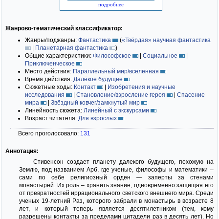
подробнее
Жанрово-тематический классификатор:
Жанры/поджанры:
Фантастика
(
«Твёрдая» научная фантастика
|
Планетарная фантастика
)
Общие характеристики:
Философское
|
Социальное
|
Приключенческое
Место действия:
Параллельный мир/вселенная
Время действия:
Далёкое будущее
Сюжетные ходы:
Контакт
|
Изобретения и научные
исследования
|
Становление/взросление героя
|
Спасение
мира
|
Звёздный ковчег/замкнутый мир
Линейность сюжета:
Линейный с экскурсами
Возраст читателя:
Для взрослых
Всего проголосовало:
131
Аннотация:
Стивенсон создает планету далекого будущего, похожую на
Землю, под названием Арб, где ученые, философы и математики –
сами по себе религиозный орден — заперты за стенами
монастырей. Их роль – хранить знание, одновременно защищая его
от превратностей иррационального светского внешнего мира. Среди
ученых 19-летний Раз, которого забрали в монастырь в возрасте 8
лет, и который теперь является десятилетником (тем, кому
разрешены контакты за пределами цитадели раз в десять лет). Но