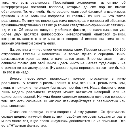
того, что есть реальность. Простейший эксперимент из оптики об
интерференции поставил вопросы, которые до сих пор не имеют
объяснения. То, что якобы было решено квантовой физикой и дуализмом,
привело к еще большим вопросам. И главный из них — что такое
реальность. Потому что после дуализма последовали вопросы об обратных
причинно-следственных связях (а точнее следственно-причинных связях) и
т.д. и т.п. Об этом не пишут в учебниках физики, но насчитывается уже
более двух десятков философских интерпретаций квантовой физики,
которые пытаются ответить на этот вопрос. И именно эта тема стала
важным элементом сюжета книги.
Да, это книга — не легкое чтиво перед сном. Первые страниц 100-150
откровенно тяжелы и непонятны. И только где-то с середины книги
раскрывается идея автора, и начинается экшн. Впрочем, экшн — это
слишком громко для этой книги. Здесь никто не бегает туда-сюда и не
стреляет во все движущееся. (Ну хорошо, одна перестрелка все-таки была).
Но это и не надо.
Вместо перестрелок происходит полное погружение в иную
реальность. А точнее в размышления о том, что ЕСТЬ реальность. Мы,
люди, в принципе, не знаем (см выше про физику). Наша физика строит
лишь модель реальности, которая может оказаться неверной. Или не
единственно верной. Но куда более сложным вопросом является вопрос о
том, что есть сознание. И как оно взаимодействует с реальностью или
реальностями.
Стивенсон посягнул на эти вопросы. И ему удалось. Он фактически
создал шедевр научной фантастики, подобные которым создаются раз в
много-много лет, и где слово «научная» добавляется не из привычки. Это
есть *Н*аучная фантастика.