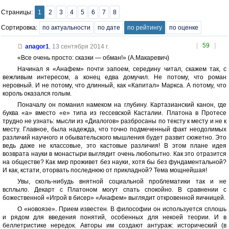
Страницы:
1
2
3
4
5
6
7
8
Сортировка:
по актуальности
по дате
по рейтингу
по оценке
[
59
]
anagor1
,
13 сентября 2014 г.
«Все очень просто: сказки — обман!» (А.Макаревич)
Начинал я «Анафем» почти запоем, середину читал, скажем так, с
вежливым интересом, а конец едва домучил. Не потому, что роман
неровный. И не потому, что длинный, как «Капитал» Маркса. А потому, что
король оказался голым.
Поначалу он поманил намеком на глубину. Картазианский канон, где
буква «а» вместо «е» типа из гессевской Касталии. Платона в Протесе
трудно не узнать: мысли из «Диалогов» разбросаны по тексту к месту и не к
месту. Главное, была надежда, что точно подмеченный факт неодолимых
различий научного и обывательского мышления будет развит сюжетно. Это
ведь даже не классовые, это кастовые различия! В этом плане идея
возврата науки в монастыри выглядит очень любопытно. Как это отразится
на обществе? Как мир проживет без науки, хотя бы без фундаментальной?
И как, кстати, оторвать последнюю от прикладной? Тема мощнейшая!
Увы, сколь-нибудь внятной социальной проблематики так и не
всплыло. Декарт с Платоном могут спать спокойно. В сравнении с
божественной «Игрой в бисер» «Анафем» выглядит откровенной яичницей.
О «новоязе». Прием известен. В философии он используется сплошь
и рядом для введения понятий, особенных для некоей теории. И в
беллетристике нередок. Авторы им создают антураж: исторический (в