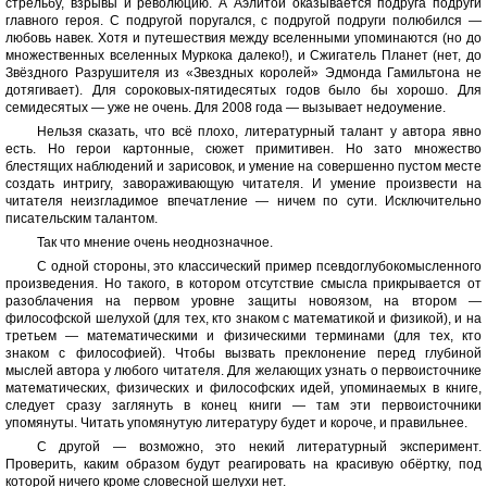
стрельбу, взрывы и революцию. А Аэлитой оказывается подруга подруги
главного героя. С подругой поругался, с подругой подруги полюбился —
любовь навек. Хотя и путешествия между вселенными упоминаются (но до
множественных вселенных Муркока далеко!), и Сжигатель Планет (нет, до
Звёздного Разрушителя из «Звездных королей» Эдмонда Гамильтона не
дотягивает). Для сороковых-пятидесятых годов было бы хорошо. Для
семидесятых — уже не очень. Для 2008 года — вызывает недоумение.
Нельзя сказать, что всё плохо, литературный талант у автора явно
есть. Но герои картонные, сюжет примитивен. Но зато множество
блестящих наблюдений и зарисовок, и умение на совершенно пустом месте
создать интригу, завораживающую читателя. И умение произвести на
читателя неизгладимое впечатление — ничем по сути. Исключительно
писательским талантом.
Так что мнение очень неоднозначное.
С одной стороны, это классический пример псевдоглубокомысленного
произведения. Но такого, в котором отсутствие смысла прикрывается от
разоблачения на первом уровне защиты новоязом, на втором —
философской шелухой (для тех, кто знаком с математикой и физикой), и на
третьем — математическими и физическими терминами (для тех, кто
знаком с философией). Чтобы вызвать преклонение перед глубиной
мыслей автора у любого читателя. Для желающих узнать о первоисточнике
математических, физических и философских идей, упоминаемых в книге,
следует сразу заглянуть в конец книги — там эти первоисточники
упомянуты. Читать упомянутую литературу будет и короче, и правильнее.
С другой — возможно, это некий литературный эксперимент.
Проверить, каким образом будут реагировать на красивую обёртку, под
которой ничего кроме словесной шелухи нет.