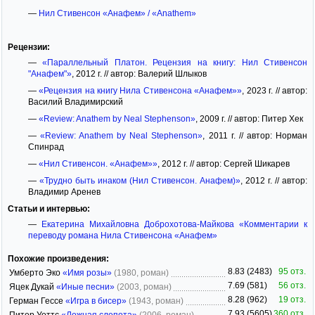
—
Нил Стивенсон «Анафем» / «Anathem»
Рецензии:
—
«Параллельный Платон. Рецензия на книгу: Нил Стивенсон
"Анафем"»
, 2012 г. // автор: Валерий Шлыков
—
«Рецензия на книгу Нила Стивенсона «Анафем»»
, 2023 г. // автор:
Василий Владимирский
—
«Review: Anathem by Neal Stephenson»
, 2009 г. // автор: Питер Хек
—
«Review: Anathem by Neal Stephenson»
, 2011 г. // автор: Норман
Спинрад
—
«Нил Стивенсон. «Анафем»»
, 2012 г. // автор: Сергей Шикарев
—
«Трудно быть инаком (Нил Стивенсон. Анафем)»
, 2012 г. // автор:
Владимир Аренев
Статьи и интервью:
—
Екатерина Михайловна Доброхотова-Майкова «Комментарии к
переводу романа Нила Стивенсона «Анафем»
Похожие произведения:
8.83 (2483)
95 отз.
Умберто Эко
«Имя розы»
(1980, роман)
7.69 (581)
56 отз.
Яцек Дукай
«Иные песни»
(2003, роман)
8.28 (962)
19 отз.
Герман Гессе
«Игра в бисер»
(1943, роман)
7.93 (5605)
360 отз.