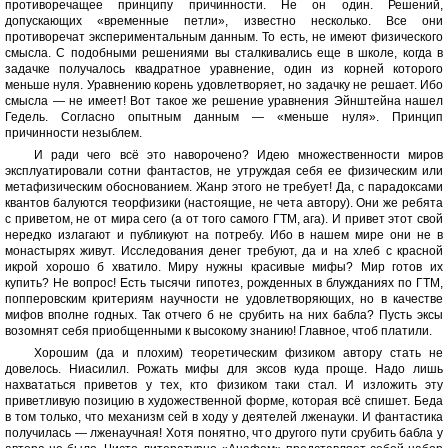
противоречащее принципу причинности. Не он один. Решений,
допускающих «временные петли», известно несколько. Все они
противоречат экспериментальным данным. То есть, не имеют физического
смысла. С подобными решениями вы сталкивались еще в школе, когда в
задачке получалось квадратное уравнение, один из корней которого
меньше нуля. Уравнению корень удовлетворяет, но задачку не решает. Ибо
смысла — не имеет! Вот такое же решение уравнения Эйнштейна нашел
Гедель. Согласно опытным данным — «меньше нуля». Принцип
причинности незыблем.
И ради чего всё это наворочено? Идею множественности миров
эксплуатировали сотни фантастов, не утруждая себя ее физическим или
метафизическим обоснованием. Жанр этого не требует! Да, с парадоксами
квантов балуются теорфизики (настоящие, не чета автору). Они же ребята
с приветом, не от мира сего (а от того самого ГТМ, ага). И привет этот свой
нередко излагают и публикуют на потребу. Ибо в нашем мире они не в
монастырях живут. Исследования денег требуют, да и на хлеб с красной
икрой хорошо б хватило. Миру нужны красивые мифы? Мир готов их
купить? Не вопрос! Есть тысячи гипотез, рожденных в блужданиях по ГТМ,
попперовским критериям научности не удовлетворяющих, но в качестве
мифов вполне годных. Так отчего б не срубить на них бабла? Пусть эксы
возомнят себя приобщенными к высокому знанию! Главное, чтоб платили.
Хорошим (да и плохим) теоретическим физиком автору стать не
довелось. Ниасилил. Рожать мифы для эксов куда проще. Надо лишь
нахвататься приветов у тех, кто физиком таки стал. И изложить эту
приветливую позицию в художественной форме, которая всё спишет. Беда
в том только, что механизм сей в ходу у деятелей лженауки. И фантастика
получилась — лженаучная! Хотя понятно, что другого пути срубить бабла у