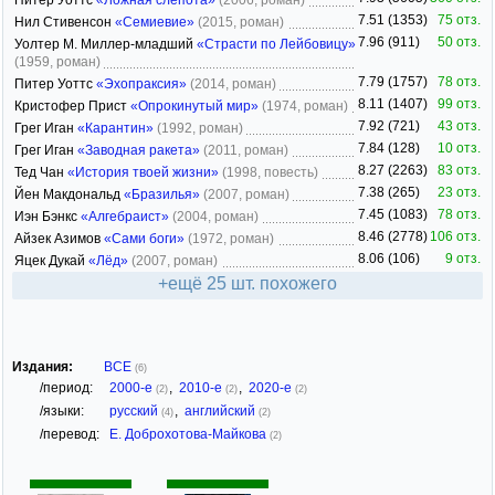
Питер Уоттс
«Ложная слепота»
(2006, роман)
7.51 (1353)
75 отз.
Нил Стивенсон
«Семиевие»
(2015, роман)
7.96 (911)
50 отз.
Уолтер М. Миллер-младший
«Страсти по Лейбовицу»
(1959, роман)
7.79 (1757)
78 отз.
Питер Уоттс
«Эхопраксия»
(2014, роман)
8.11 (1407)
99 отз.
Кристофер Прист
«Опрокинутый мир»
(1974, роман)
7.92 (721)
43 отз.
Грег Иган
«Карантин»
(1992, роман)
7.84 (128)
10 отз.
Грег Иган
«Заводная ракета»
(2011, роман)
8.27 (2263)
83 отз.
Тед Чан
«История твоей жизни»
(1998, повесть)
7.38 (265)
23 отз.
Йен Макдональд
«Бразилья»
(2007, роман)
7.45 (1083)
78 отз.
Иэн Бэнкс
«Алгебраист»
(2004, роман)
8.46 (2778)
106 отз.
Айзек Азимов
«Сами боги»
(1972, роман)
8.06 (106)
9 отз.
Яцек Дукай
«Лёд»
(2007, роман)
+ещё 25 шт. похожего
Издания:
ВСЕ
(6)
/период:
2000-е
,
2010-е
,
2020-е
(2)
(2)
(2)
/языки:
русский
,
английский
(4)
(2)
/перевод:
Е. Доброхотова-Майкова
(2)