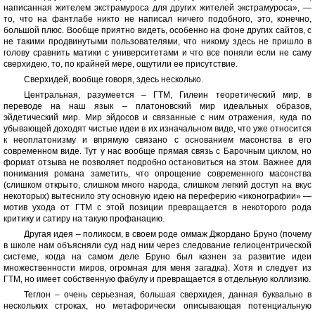
написанная жителем экстрамуроса для других жителей экстрамуроса», —
то, что на фантлабе никто не написал ничего подобного, это, конечно,
большой плюс. Вообще приятно видеть, особенно на фоне других сайтов, с
не такими продвинутыми пользователями, что никому здесь не пришло в
голову сравнить матики с университетами и что все поняли если не саму
сверхидею, то, по крайней мере, ощутили ее присутствие.
Сверхидей, вообще говоря, здесь несколько.
Центральная, разумеется – ГТМ, Гилеин теоретический мир, в
переводе на наш язык – платоновский мир идеальных образов,
эйдетический мир. Мир эйдосов и связанные с ним отражения, куда по
убывающей доходят чистые идеи в их изначальном виде, что уже относится
к неоплатонизму и впрямую связано с основанием масонства в его
современном виде. Тут у нас вообще прямая связь с Барочным циклом, но
формат отзыва не позволяет подробно остановиться на этом. Важнее для
понимания романа заметить, что опрощение современного масонства
(слишком открыто, слишком много народа, слишком легкий доступ на вкус
некоторых) вытеснило эту основную идею на переферию «иконографии» —
мотив ухода от ГТМ с этой позиции превращается в некоторого рода
критику и сатиру на такую профанацию.
Другая идея – поликосм, в своем роде оммаж Джордано Бруно (почему
в школе нам объясняли суд над ним через следование гелиоцентрической
системе, когда на самом деле Бруно был казнен за развитие идеи
множественности миров, огромная для меня загадка). Хотя и следует из
ГТМ, но имеет собственную фабулу и превращается в отдельную коллизию.
Теглон – очень серьезная, большая сверхидея, данная буквально в
нескольких строках, но метафорически описывающая потенциальную