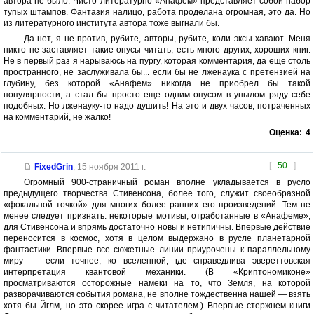
автора не было. Чисто литературно «Анафем» представляет собой набор
тупых штампов. Фантазия налицо, работа проделана огромная, это да. Но
из литературного института автора тоже выгнали бы.
Да нет, я не против, рубите, авторы, рубите, коли эксы хавают. Меня
никто не заставляет такие опусы читать, есть много других, хороших книг.
Не в первый раз я нарываюсь на пургу, которая комментария, да еще столь
пространного, не заслуживала бы... если бы не лженаука с претензией на
глубину, без которой «Анафем» никогда не приобрел бы такой
популярности, а стал бы просто еще одним опусом в унылом ряду себе
подобных. Но лженауку-то надо душить! На это и двух часов, потраченных
на комментарий, не жалко!
Оценка:
4
[
50
]
FixedGrin
,
15 ноября 2011 г.
Огромный 900-страничный роман вполне укладывается в русло
предыдущего творчества Стивенсона, более того, служит своеобразной
«фокальной точкой» для многих более ранних его произведений. Тем не
менее следует признать: некоторые мотивы, отработанные в «Анафеме»,
для Стивенсона и впрямь достаточно новы и нетипичны. Впервые действие
переносится в космос, хотя в целом выдержано в русле планетарной
фантастики. Впервые все сюжетные линии приурочены к параллельному
миру — если точнее, ко вселенной, где справедлива эвереттовская
интерпретация квантовой механики. (В «Криптономиконе»
просматриваются осторожные намеки на то, что Земля, на которой
разворачиваются события романа, не вполне тождественна нашей — взять
хотя бы Йглм, но это скорее игра с читателем.) Впервые стержнем книги