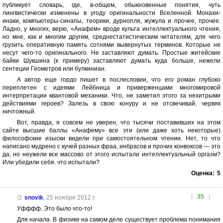
публикует словарь, где, в-общем, обыкновенные понятия, чуть
лингвистически изменены в угоду оригинальности Вселенной. Монахи-
инаки, компьютеры-синапы, теорики, дурнопля, жужула и прочее, прочее.
Ладно, у многих, верю, «Анафем» вроде культа интеллектуального чтения,
но мне, как и многим другим, среднестатистическим читателям, для чего
грузить оперативную память сотнями вывернутых терминов. Которые не
несут чего-то оригинального. Не заставляют думать. Простые житейские
байки Шукшина (к примеру) заставляют думать куда больше, нежели
сентеции Геометров или булкиниан.
А автор еще гордо пишет в послесловии, что его роман глубоко
переплетен с идеями Лейбница и приверженцами многомировой
интерпретации квантовой механики. Что, не заметил этого за нехитрыми
действиями героев? Залезь в свою конуру и не отсвечивай, червяк
ничтожный.
Вот, правда, я совсем не уверен, что тысячи поставивших на этом
сайте высшие баллы «Анафему» все эти (или даже хоть некоторые)
философские изыски видели при самостоятельном чтении. Нет, то что
написано мудрено с кучей разных фраа, инбрасов и прочих конвоксов — это
да, но неужели все массово от этого испытали интеллектуальный оргазм?
Или убедили себя. что испытали?
Оценка:
5
[
35
]
snovik
,
25 ноября 2012 г.
Уфффф. Это было что-то!
Для начала. В физике на самом деле существует проблема понимания