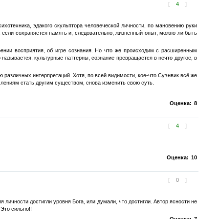
[
4
]
ихотехника, эдакого скульптора человеческой личности, по мановению руки
, если сохраняется память и, следовательно, жизненный опыт, можно ли быть
рении восприятия, об игре сознания. Но что же происходим с расширенным
называется, культурные паттерны, сознание превращается в нечто другое, в
ю различных интерпретаций. Хотя, по всей видимости, кое-что Суэнвик всё же
емлениям стать другим существом, снова изменить свою суть.
Оценка:
8
[
4
]
Оценка:
10
[
0
]
личности достигли уровня Бога, или думали, что достигли. Автор ясности не
Это сильно!!
Оценка:
7