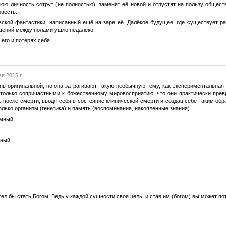
юю личность сотрут (не полностью), заменят её новой и отпустят на пользу общест
овесть.
вской фантастики, написанный ещё на заре её. Далёкое будущее, где существует р
шений между полами ушло недалеко.
его и потерях себя.
я 2015 г.
нь оригинальной, но она затрагивают такую необычную тему, как экспериментальная
только сопричастными к божественному мировосприятию, что они практически превр
 после смерти, вводя себя в состояние клинической смерти и создав себе таким обр
олько организм (генетика) и память (воспоминания, накопленные знания).
умный
мный
тел бы стать Богом. Ведь у каждой сущности своя цель, и став им (богом) вы может по