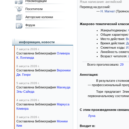
Рекомендации
Язык написания: английский
Перевод на русский:
Посетители
—
Н. Магнат
(Троянск
Авторские колонки
Жанрово-тематический класс
Форум
Жанры/поджанры:
Общие характерис
Место действия:
В
информация, новости
Время действия:
Д
Сюжетные ходы:
И
7 августа 2026 г.
Линейность сюжет
Составлена библиография
Оливера
Возраст читателя:
К. Лэнгмида
Всего проголосовало:
29
6 августа 2026 г.
Составлена библиография
Вероники
Дж. Генри
Аннотация:
В результате столкно
5 августа 2026 г.
— профессиональный програ
Составлена библиография
Махмуда
Эль-Сайеда
Тори предлагает Эли
первоначальному состоянию
4 августа 2026 г.
Составлена библиография
Маркуса
Кливера
С этим произведением связан
Луна
3 августа 2026 г.
Составлена библиография
Моники
Ким
Входит в: