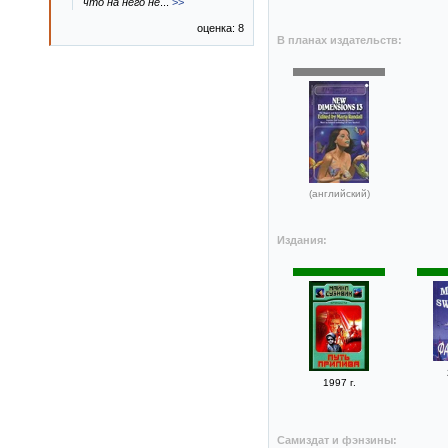
что на него не
...
>>
оценка: 8
В планах издательств:
(английский)
Издания:
1997 г.
Самиздат и фэнзины: