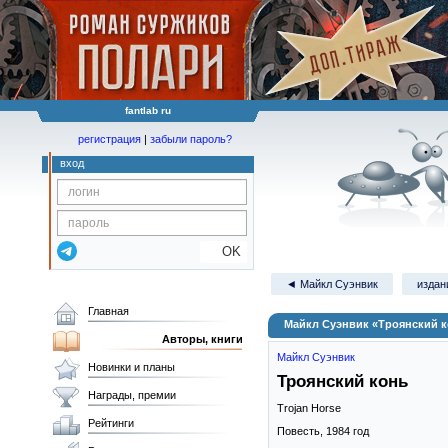
fantlab ru
регистрация
|
забыли пароль?
вход
OK
◄ Майкл Суэнвик
издан
Главная
Майкл Суэнвик «Троянский 
Авторы, книги
Майкл Суэнвик
Новинки и планы
Троянский конь
Награды, премии
Trojan Horse
Рейтинги
Повесть,
1984
год