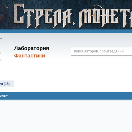
Лаборатория
Фантастики
ия (13)
конь»