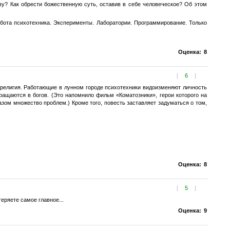
ву? Как обрести божественную суть, оставив в себе человеческое? Об этом
абота психотехника. Эксперименты. Лаборатории. Программирование. Только
Оценка:
8
[
6
]
 религия. Работающие в лунном городе психотехники видоизменяют личность
ащаются в богов. (Это напомнило фильм «Коматозники», герои которого на
азом множество проблем.) Кроме того, повесть заставляет задуматься о том,
Оценка:
8
[
5
]
теряете самое главное...
Оценка:
9