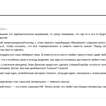
2024 г.
лышим это идиоматическое выражение, то сразу понимаем, что где-то и кто-то буде
ругим.
мой непросвещённый взгляд, с этим немного переборщил.«Матрёшек» слишком много и
ься, чтобы осознать, что всё «навороченное» в сюжете повести значит. Перед чит
так просто сделать.
 воедино все свои любимые темы. В повести есть место любви: присутствует даже люб
у , что я особенно ценю и всегда выделяю, как одно из основных достоинств любого тек
ть у писателя женщина) Элин Донелли предстоит сделать сложный выбор: остаться ч
рограмм, Богом. Как вам дилеммочка? Сильно? Сильно!
ает ещё одна, излюбленная автором «телега», везущая идею, связанную с осмыслением
ормлению этих смыслов литературно — немного смутно.
ий конь» — это очень хорошая НФ. Читать всем, кто любит настоящую литературу, на