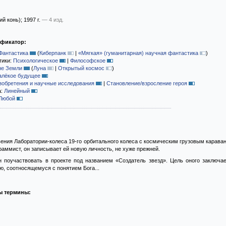
ий конь)
; 1997 г.
— 4 изд.
ификатор:
Фантастика
(
Киберпанк
|
«Мягкая» (гуманитарная) научная фантастика
)
тики:
Психологическое
|
Философское
не Земли
(
Луна
|
Открытый космос
)
алёкое будущее
зобретения и научные исследования
|
Становление/взросление героя
а:
Линейный
Любой
вения Лаборатории-колеса 19-го орбитального колеса с космическим грузовым карав
ммист, он записывает ей новую личность, не хуже прежней.
н поучаствовать в проекте под названием «Создатель звезд». Цель оного заключа
, соотносящемуся с понятием Бога...
ы термины: