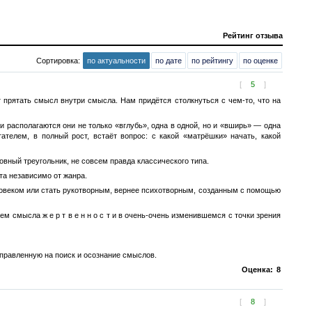
Рейтинг отзыва
Сортировка:
по актуальности
по дате
по рейтингу
по оценке
[
5
]
т прятать смысл внутри смысла. Нам придётся столкнуться с чем-то, что на
 располагаются они не только «вглубь», одна в одной, но и «вширь» — одна
ателем, в полный рост, встаёт вопрос: с какой «матрёшки» начать, какой
овный треугольник, не совсем правда классического типа.
ста независимо от жанра.
еловеком или стать рукотворным, вернее психотворным, созданным с помощью
 смысла ж е р т в е н н о с т и в очень-очень изменившемся с точки зрения
правленную на поиск и осознание смыслов.
Оценка:
8
[
8
]