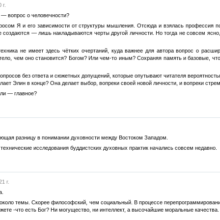
 г.
а — вопрос о человечности?
росом Я и его зависимости от структуры мышления. Отсюда и взялась профессия пс
 не создаются — лишь накладываются черты другой личности. Но тогда не совсем ясно
ехника не имеет здесь чётких очертаний, куда важнее для автора вопрос о расши
ело, чем оно становится? Богом? Или чем-то иным? Сохраняя память и базовые, что 
 вопросов без ответа и сюжетных допущений, которые опутывают читателя вероятность
делает Элин в конце? Она делает выбор, вопреки своей новой личности, и вопреки стр
оли — главное?
ающая разницу в понимании духовности между Востоком Западом.
технические исследования буддистских духовных практик начались совсем недавно.
1 г.
а.
 около темы. Скорее философский, чем социальный. В процессе перепрограммирования 
жете -что есть Бог? Ни могущество, ни интеллект, а высочайшие моральные качества. 