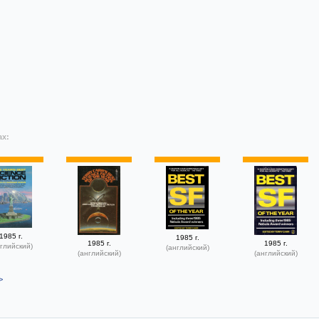
ах:
1985 г.
1985 г.
1985 г.
1985 г.
глийский)
(английский)
(английский)
(английский)
>