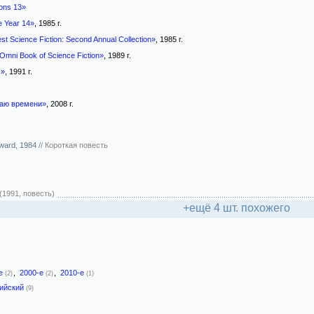
ons 13»
e Year 14»
, 1985 г.
st Science Fiction: Second Annual Collection»
, 1985 г.
Omni Book of Science Fiction»
, 1989 г.
s»
, 1991 г.
.
аю времени»
, 2008 г.
ward, 1984
//
Короткая повесть
(1991, повесть)
+ещё 4 шт. похожего
-е
,
2000-е
,
2010-е
(2)
(2)
(1)
лийский
(9)