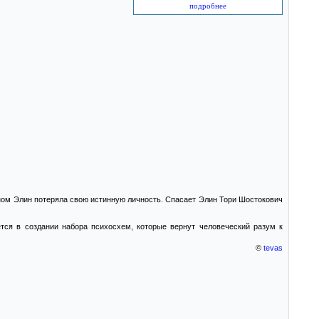
подробнее
аном Элин потеряла свою истинную личность. Спасает Элин Тори Шостокович
ется в создании набора психосхем, которые вернут человеческий разум к
©
tevas