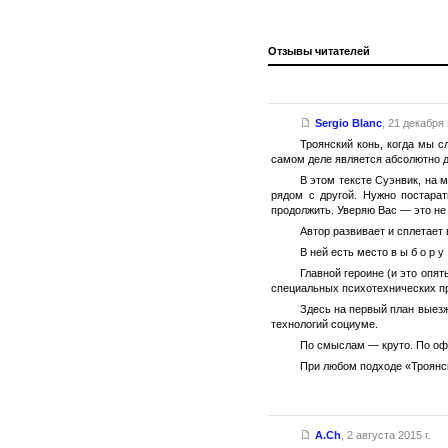
Отзывы читателей
Sergio Blanc
,
21 декабря 
Троянский конь, когда мы с
самом деле является абсолютно д
В этом тексте Суэнвик, на 
рядом с другой. Нужно постарат
продолжить. Уверяю Вас — это не 
Автор развивает и сплетает
В ней есть место в ы б о р 
Главной героине (и это опя
специальных психотехнических п
Здесь на первый план выезж
технологий социуме.
По смыслам — круто. По оф
При любом подходе «Троянск
A.Ch
,
2 августа 2015 г.