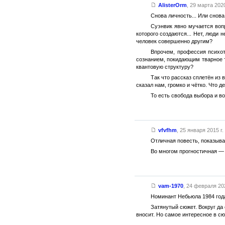
AlisterOrm
,
29 марта 2020
Снова личность... Или снов
Суэнвик явно мучается воп
которого создаются... Нет, люди
человек совершенно другим?
Впрочем, профессия психот
сознанием, покидающим тварное т
квантовую структуру?
Так что рассказ сплетён из
сказал нам, громко и чётко. Что 
То есть свобода выбора и в
vfvfhm
,
25 января 2015 г.
Отличная повесть, показыв
Во многом прогностичная — 
vam-1970
,
24 февраля 202
Номинант Небьюла 1984 год
Затянутый сюжет. Вокруг да
вносит. Но самое интересное в сю