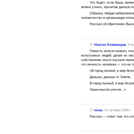
Что будет, если Вашу прежн
можно узнать, прочитав данную п
Образец твёрдо-киберпанко
человечество в организации отно
Рассказ об обретениях Высш
Нортон Коммандер
,
8 ма
Повесть нельзя назвать оче
испытуемых людей, делая их нас
собственном опыте изучали жизнь
что личность человека — это не т
«В город лунный, в мир без
Дальше, дальше от Земли,
В город лунный, в мир безу
Наши мысли унесли...»
tevas
,
24 октября 2006 г.
Рассказ — ответ тем, кто хо