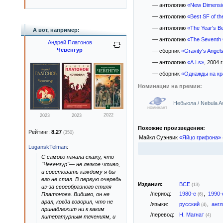
— антологию
«New Dimensi
— антологию
«Best SF of th
— антологию
«The Year's Be
А вот, например:
— антологию
«The Seventh 
Андрей Платонов
Чевенгур
— сборник
«Gravity's Angel
— антологию
«A.I.s»
, 2004 г
— сборник
«Однажды на кр
Номинации на премии:
Небьюла / Nebula A
номинант
2022
2023
2023
Похожие произведения:
Рейтинг:
8.27
(350)
Майкл Суэнвик
«Яйцо грифона»
LuganskTelman
:
С самого начала скажу, что
"Чевенгур"— не легкое чтиво,
и советовать каждому я бы
его не стал. В первую очередь
Издания:
ВСЕ
(13)
из-за своеобразного стиля
/период:
1980-е
,
1990
Платонова. Видимо, он не
(6)
врал, когда говорил, что не
/языки:
русский
,
анг
(4)
принадлежит ни к каким
/перевод:
Н. Магнат
(4)
литературным течениям, и