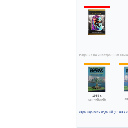
Издания на иностранных язык
1985 г.
(ан
(английский)
страница всех изданий (13 шт.) >