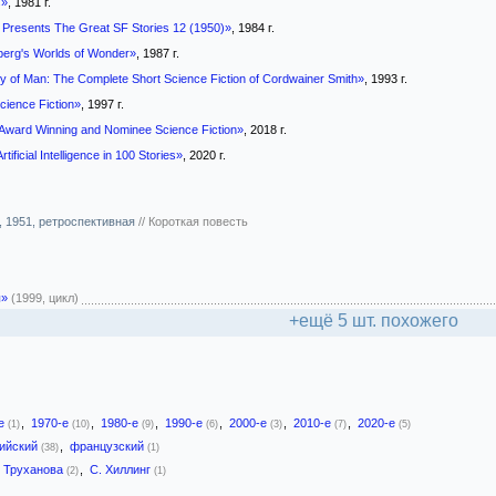
s»
, 1981 г.
 Presents The Great SF Stories 12 (1950)»
, 1984 г.
berg's Worlds of Wonder»
, 1987 г.
 of Man: The Complete Short Science Fiction of Cordwainer Smith»
, 1993 г.
cience Fiction»
, 1997 г.
Award Winning and Nominee Science Fiction»
, 2018 г.
tificial Intelligence in 100 Stories»
, 2020 г.
, 1951, ретроспективная
//
Короткая повесть
ы»
(1999, цикл)
+ещё 5 шт. похожего
-е
,
1970-е
,
1980-е
,
1990-е
,
2000-е
,
2010-е
,
2020-е
(1)
(10)
(9)
(6)
(3)
(7)
(5)
лийский
,
французский
(38)
(1)
. Труханова
,
С. Хиллинг
(2)
(1)