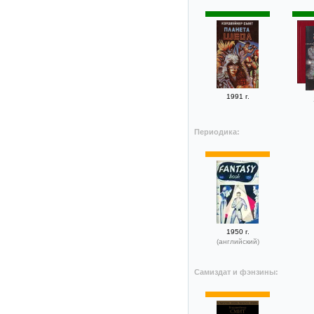
1991 г.
Периодика:
1950 г.
(английский)
Самиздат и фэнзины: