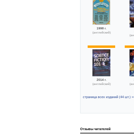
1998 г.
(английский)
(ан
2014 г.
(английский)
(ан
страница всех изданий (44 шт.) >
Отзывы читателей