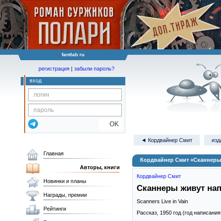
fantlab ru
регистрация
|
забыли пароль?
вход
OK
◄ Кордвайнер Смит
изд
Главная
Кордвайнер Смит «Сканнеры
Авторы, книги
Кордвайнер Смит
Новинки и планы
Сканнеры живут на
Награды, премии
Scanners Live in Vain
Рейтинги
Рассказ,
1950
год (год написания