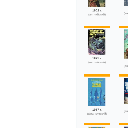
1952 г.
(ан
(английский)
1975 г.
(английский)
(ан
1987 г.
(ан
(французский)