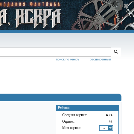
поиск по жанру
расширенный
Рейтинг
Средняя оценка:
6.74
Оценок:
96
Моя оценка:
-