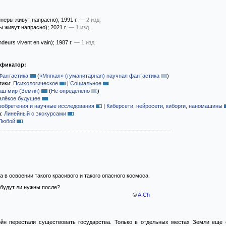
неры живут напрасно)
; 1991 г.
— 2 изд.
ы живут напрасно)
; 2021 г.
— 1 изд.
deurs vivent en vain)
; 1987 г.
— 1 изд.
ификатор:
Фантастика
(
«Мягкая» (гуманитарная) научная фантастика
)
тики:
Психологическое
|
Социальное
аш мир (Земля)
(
Не определено
)
алёкое будущее
зобретения и научные исследования
|
Киберсети, нейросети, киборги, наномашины
а:
Линейный с экскурсами
Любой
 в освоении такого красивого и такого опасного космоса.
 будут ли нужны после?
©
A.Ch
йн перестали существовать государства. Только в отдельных местах Земли еще 