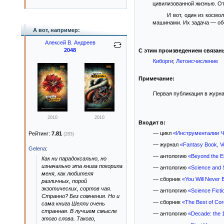
цивилизованной жизнью. От
И вот, один из косм
машинами. Их задача — обе
А вот, например:
Алексей В. Андреев
2048
С этим произведением связан
Киборги
;
Летоисчисление
Примечание:
Первая публикация в журнал
2010
2010
Входит в:
— цикл
«Инструменталии Ч
Рейтинг:
7.81
(283)
— журнал
«Fantasy Book, Vo
Gelena
:
— антологию
«Beyond the E
Как ни парадоксально, но
изначально эта книга покорила
— антологию
«Science and 
меня, как любителя
— сборник
«You Will Never 
различных, порой
экзотических, сортов чая.
— антологию
«Science Ficti
Странно? Без сомнения. Но и
— сборник
«The Best of Cor
сама книга Шелли очень
странная. В лучшем смысле
— антологию
«Decade: the 
этого слова. Такого,