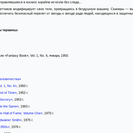
правлявшиеся в космос корабли исчезли без следа...
олетчиков модифицирует свое тело, превращаясь в бездушную машину. Сканеры — в
спечить безопасный перелет от звезды к звезде ради людей, находящихся в защитных
ы термины:
е «Fantasy Book», Vol. 1, No. 6, январь 1950.
еловечества»
l. 1, No. 6»
, 1950 г.
nd of Time»
, 1952 г.
Sorcery»
, 1953 г.
Be the Same»
, 1963 г.
on Hall of Fame, Volume One»
, 1970 г.
dwainer Smith»
, 1975 г.
1950s»
, 1976 г.