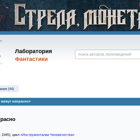
Лаборатория
Фантастики
ания (44)
 живут напрасно»
прасно
: 1945); цикл
«Инструменталии Человечества»