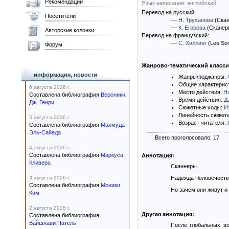
Рекомендации
Язык написания: английский
Перевод на русский:
Посетители
—
Н. Труханова
(Скан
—
К. Егорова
(Сканер
Авторские колонки
Перевод на французский:
—
С. Хиллинг
(Les Son
Форум
Жанрово-тематический класс
информация, новости
Жанры/поджанры:
Общие характерис
6 августа 2026 г.
Место действия:
Н
Составлена библиография
Вероники
Время действия:
Д
Дж. Генри
Сюжетные ходы:
И
Линейность сюжет
5 августа 2026 г.
Возраст читателя:
Составлена библиография
Махмуда
Эль-Сайеда
Всего проголосовало:
17
4 августа 2026 г.
Составлена библиография
Маркуса
Аннотация:
Кливера
Сканнеры.
3 августа 2026 г.
Надежда Человечества
Составлена библиография
Моники
Но зачем они живут и
Ким
2 августа 2026 г.
Другая аннотация:
Составлена библиография
Вайшнави Патель
После глобальных во