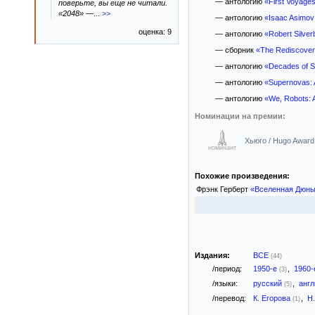
— антологию
«First Voyage
поверьте, вы еще не читали.
«2048» —
...
>>
— антологию
«Isaac Asimov
оценка: 9
— антологию
«Robert Silver
— сборник
«The Rediscovery
— антологию
«Decades of S
— антологию
«Supernovas: 
— антологию
«We, Robots: Ar
Номинации на премии:
Хьюго / Hugo Award
номинант
Похожие произведения:
Фрэнк Герберт
«Вселенная Дюн
Издания:
ВСЕ
(44)
/период:
1950-е
,
1960
(3)
/языки:
русский
,
анг
(5)
/перевод:
К. Егорова
,
Н
(1)