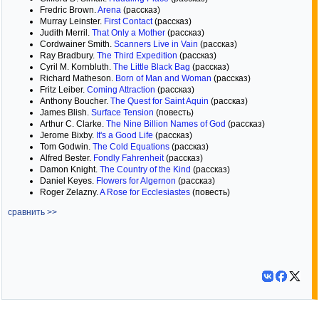
Fredric Brown.
Arena
(рассказ)
Murray Leinster.
First Contact
(рассказ)
Judith Merril.
That Only a Mother
(рассказ)
Cordwainer Smith.
Scanners Live in Vain
(рассказ)
Ray Bradbury.
The Third Expedition
(рассказ)
Cyril M. Kornbluth.
The Little Black Bag
(рассказ)
Richard Matheson.
Born of Man and Woman
(рассказ)
Fritz Leiber.
Coming Attraction
(рассказ)
Anthony Boucher.
The Quest for Saint Aquin
(рассказ)
James Blish.
Surface Tension
(повесть)
Arthur C. Clarke.
The Nine Billion Names of God
(рассказ)
Jerome Bixby.
It's a Good Life
(рассказ)
Tom Godwin.
The Cold Equations
(рассказ)
Alfred Bester.
Fondly Fahrenheit
(рассказ)
Damon Knight.
The Country of the Kind
(рассказ)
Daniel Keyes.
Flowers for Algernon
(рассказ)
Roger Zelazny.
A Rose for Ecclesiastes
(повесть)
сравнить >>