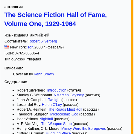
антология
The Science Fiction Hall of Fame,
Volume One, 1929-1964
Язык издания:
английский
Составитель:
Robert Silverberg
New York:
Tor
,
2003
г. (февраль)
ISBN:
0-765-30536-4
Тип обложки:
твёрдая
Описание:
Cover art by
Kenn Brown
Содержание
:
Robert Silverberg.
Introduction
(статья)
Stanley G. Weinbaum.
A Martian Odyssey
(рассказ)
John W. Campbell.
Twilight
(рассказ)
Lester del Rey.
Helen O'Loy
(рассказ)
Robert A. Heinlein.
The Roads Must Roll
(рассказ)
Theodore Sturgeon.
Microcosmic God
(рассказ)
Isaac Asimov.
Nightfall
(рассказ)
A. E. Van Vogt.
The Weapon Shop
(рассказ)
Henry Kuttner, C. L. Moore.
Mimsy Were the Borogoves
(рассказ)
Clifford D. Simak.
Huddling Place
(рассказ)