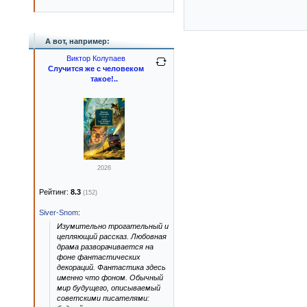
А вот, например:
Виктор Колупаев
Случится же с человеком
такое!..
2026
Рейтинг:
8.3
(152)
Siver-Snom
:
Изумительно трогательный и
цепляющий рассказ. Любовная
драма разворачивается на
фоне фантастических
декораций. Фантастика здесь
именно что фоном. Обычный
мир будущего, описываемый
советскими писателями: