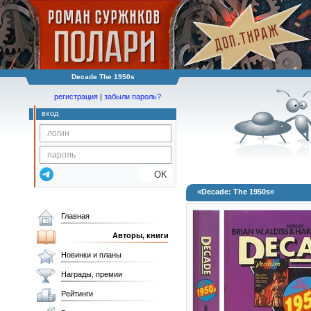
Decade The 1950s
регистрация
|
забыли пароль?
вход
OK
«Decade: The 1950s»
Главная
Авторы, книги
Новинки и планы
Награды, премии
Рейтинги