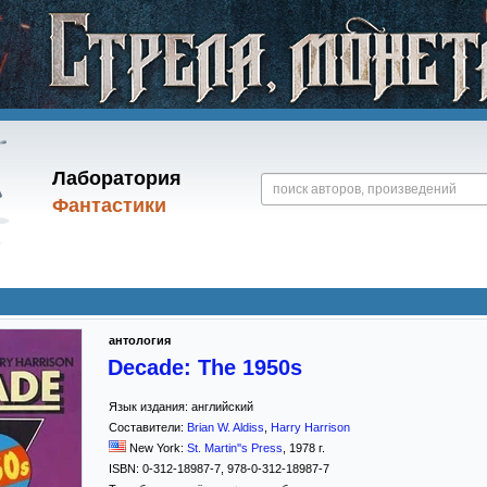
Лаборатория
Фантастики
антология
Decade: The 1950s
Язык издания:
английский
Составители:
Brian W. Aldiss
,
Harry Harrison
New York:
St. Martin''s Press
,
1978
г.
ISBN:
0-312-18987-7, 978-0-312-18987-7