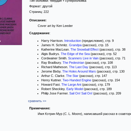
Тип обложки:
твёрдая
+ суперобложка
Формат:
другой
Страниц:
222
Описание:
Cover art by Ken Leeder
Содержание
:
Harry Harrison.
Introduction
(предисловие), стр. 9
James H. Schmitz.
Grandpa
(рассказ), стр. 15
Katherine MacLean.
The Snowball Effect
(рассказ), стр. 38
Algis Budrys.
The Edge of the Sea
(рассказ), стр. 52
Cordwainer Smith.
Scanners Live in Vain
(рассказ), стр. 71
Ray Bradbury.
The Pedestrian
(рассказ), стр. 108
Richard Matheson.
The Last Day
(рассказ), стр. 113
Jerome Bixby.
The Holes Around Mars
(рассказ), стр. 130
Arthur C. Clarke.
The Star
(рассказ), стр. 147
Henry Kuttner.
Two-Handed Engine
(рассказ), стр. 154
Howard Fast.
The Large Ant
(рассказ), стр. 179
Robert Sheckley.
Early Model
(рассказ), стр. 189
Philip Jose Farmer.
Sail On! Sail On!
(рассказ), стр. 209
сравнить >>
Примечание:
Имя Кэтрин Мур (C. L. Moore), написавшей рассказ в соавтор