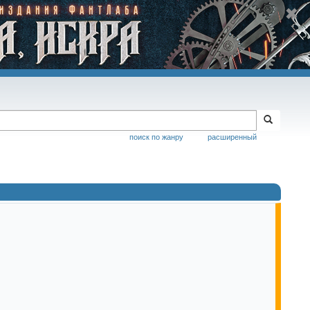
поиск по жанру
расширенный