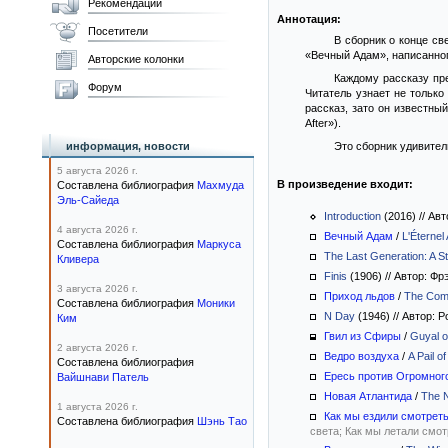
Рекомендации
Аннотация:
Посетители
В сборник о конце св
«Вечный Адам», написанного
Авторские колонки
Каждому рассказу пр
Форум
Читатель узнает не только
рассказ, зато он известны
After»).
информация, новости
Это сборник удивител
5 августа 2026 г.
В произведение входит:
Составлена библиография
Махмуда
Эль-Сайеда
Introduction
(2016)
//
Авт
4 августа 2026 г.
Вечный Адам
/
L'Éterne
Составлена библиография
Маркуса
The Last Generation: A St
Кливера
Finis
(1906)
//
Автор: Фр
3 августа 2026 г.
Приход льдов
/
The Comi
Составлена библиография
Моники
N Day
(1946)
//
Автор: Р
Ким
Гвил из Сфиры
/
Guyal o
2 августа 2026 г.
Ведро воздуха
/
A Pail of
Составлена библиография
Ересь против Огромног
Вайшнави Патель
Новая Атлантида
/
The N
1 августа 2026 г.
Как мы ездили смотреть
Составлена библиография
Шэнь Тао
света; Как мы летали смот