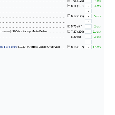
7.06 (175)
-
7 отз.
8.11 (157)
-
4 отз.
-
6.17 (145)
-
5 отз.
-
5.73 (94)
-
2 отз.
о знаем]
(2004)
//
Автор: Дэйл Бейли
7.27 (270)
-
11 отз.
8.20 (5)
-
3 отз.
-
and Far Future
(1930)
//
Автор: Олаф Стэплдон
8.15 (197)
-
17 отз.