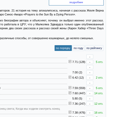
подробнее
авторов. 21 история на тему апокалипсиса, начиная с рассказа Жюля Верна
о Синос-Амаро «Prayers to the Sun By a Dying Person».
из биографии автора и объясняет, почему он выбрал именно этот рассказ.
-то работала в ЦРУ; что у Малколма Эдвардса только один опубликованный
борник два своих рассказа и рассказ своей жены (Карен Хабер «Three Days
о различные способы, от совершенно кошмарных, до нелепо смешных.
по порядку
по году
по рейтингу
-
7.71 (128)
-
5 отз.
-
7.00 (2)
-
6.42 (12)
-
2 отз.
-
нс
7.59 (559)
-
5 отз.
7.60 (447)
-
14 отз.
5.80 (5)
-
7.36 (247)
-
12 отз.
конец света; Когда мы ходили смотреть конец
7.38 (476)
-
16 отз.