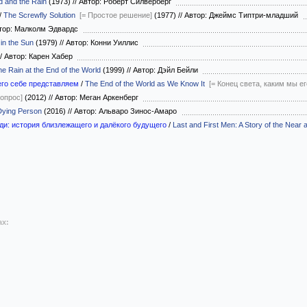
 and the Rain
(1973)
//
Автор: Роберт Силверберг
/
The Screwfly Solution
[= Простое решение]
(1977)
//
Автор: Джеймс Типтри-младший
тор: Малколм Эдвардс
 in the Sun
(1979)
//
Автор: Конни Уиллис
/
Автор: Карен Хабер
e Rain at the End of the World
(1999)
//
Автор: Дэйл Бейли
его себе представляем
/
The End of the World as We Know It
[= Конец света, каким мы ег
 опрос]
(2012)
//
Автор: Меган Аркенберг
Dying Person
(2016)
//
Автор: Альваро Зинос-Амаро
ди: история близлежащего и далёкого будущего
/
Last and First Men: A Story of the Near 
ах: