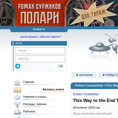
fantlab ru
регистрация
|
забыли пароль?
вход
OK
◄ антологии
◄ Роберт С
Главная
Роберт Силверберг «This Way t
Авторы, книги
Роберт Силверберг
Новинки и планы
This Way to the End 
Награды, премии
Антология,
2016
год
Рейтинги
Язык написания: английский