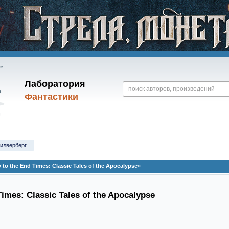
Лаборатория
Фантастики
илверберг
o the End Times: Classic Tales of the Apocalypse»
Times: Classic Tales of the Apocalypse