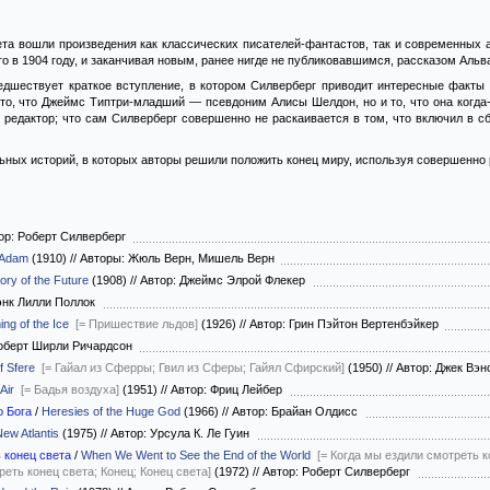
ета вошли произведения как классических писателей-фантастов, так и современных 
 в 1904 году, и заканчивая новым, ранее нигде не публиковавшимся, рассказом Альвар
едшествует краткое вступление, в котором Силверберг приводит интересные факты 
 то, что Джеймс Типтри-младший — псевдоним Алисы Шелдон, но и то, что она когда
й редактор; что сам Силверберг совершенно не раскаивается в том, что включил в с
ьных историй, в которых авторы решили положить конец миру, используя совершенн
ор: Роберт Силверберг
l Adam
(1910)
//
Авторы: Жюль Верн, Мишель Верн
ory of the Future
(1908)
//
Автор: Джеймс Элрой Флекер
энк Лилли Поллок
ng of the Ice
[= Пришествие льдов]
(1926)
//
Автор: Грин Пэйтон Вертенбэйкер
оберт Ширли Ричардсон
f Sfere
[= Гайал из Сферры; Гвил из Сферы; Гайял Сфирский]
(1950)
//
Автор: Джек Вэ
 Air
[= Бадья воздуха]
(1951)
//
Автор: Фриц Лейбер
о Бога
/
Heresies of the Huge God
(1966)
//
Автор: Брайан Олдисс
ew Atlantis
(1975)
//
Автор: Урсула К. Ле Гуин
 конец света
/
When We Went to See the End of the World
[= Когда мы ездили смотреть 
реть конец света; Конец; Конец света]
(1972)
//
Автор: Роберт Силверберг