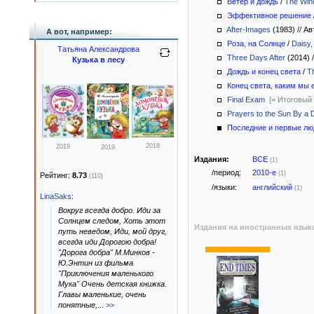
Ветер и дождь
/
The Wind
Эффективное решение
After-Images
(1983)
//
Ав
А вот, например:
Роза, на Солнце
/
Daisy,
Татьяна Александрова
Three Days After
(2014)
/
Кузька в лесу
Дождь и конец света
/
Th
Конец света, каким мы 
Final Exam
[= Итоговый
Prayers to the Sun By a 
Последние и первые лю
2018
2019
2019
Издания:
ВСЕ
(1)
/период:
2010-е
(1)
Рейтинг:
8.73
(110)
/языки:
английский
(1)
LinaSaks
:
Вокруг всегда добро. Иди за
Солнцем следом, Хоть этот
Издания на иностранных язык
путь неведом, Иди, мой друг,
всегда иди Дорогою добра!
"Дорога добра" М.Минков -
Ю.Энтин из фильма
"Приключения маленького
Мука" Очень детская книжка.
Главы маленькие, очень
понятные,
...
>>