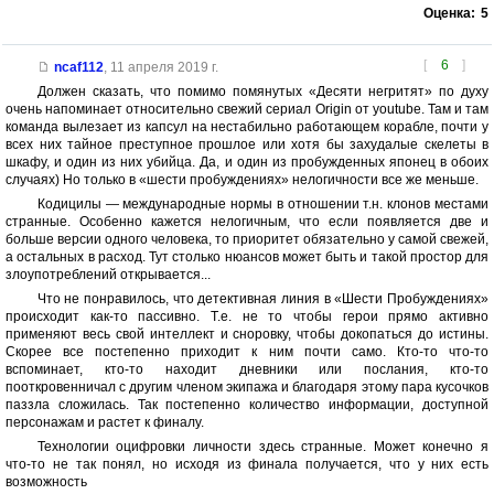
Оценка:
5
[
6
]
ncaf112
,
11 апреля 2019 г.
Должен сказать, что помимо помянутых «Десяти негритят» по духу
очень напоминает относительно свежий сериал Origin от youtube. Там и там
команда вылезает из капсул на нестабильно работающем корабле, почти у
всех них тайное преступное прошлое или хотя бы захудалые скелеты в
шкафу, и один из них убийца. Да, и один из пробужденных японец в обоих
случаях) Но только в «шести пробуждениях» нелогичности все же меньше.
Кодицилы — международные нормы в отношении т.н. клонов местами
странные. Особенно кажется нелогичным, что если появляется две и
больше версии одного человека, то приоритет обязательно у самой свежей,
а остальных в расход. Тут столько нюансов может быть и такой простор для
злоупотреблений открывается...
Что не понравилось, что детективная линия в «Шести Пробуждениях»
происходит как-то пассивно. Т.е. не то чтобы герои прямо активно
применяют весь свой интеллект и сноровку, чтобы докопаться до истины.
Скорее все постепенно приходит к ним почти само. Кто-то что-то
вспоминает, кто-то находит дневники или послания, кто-то
пооткровенничал с другим членом экипажа и благодаря этому пара кусочков
паззла сложилась. Так постепенно количество информации, доступной
персонажам и растет к финалу.
Технологии оцифровки личности здесь странные. Может конечно я
что-то не так понял, но исходя из финала получается, что у них есть
возможность