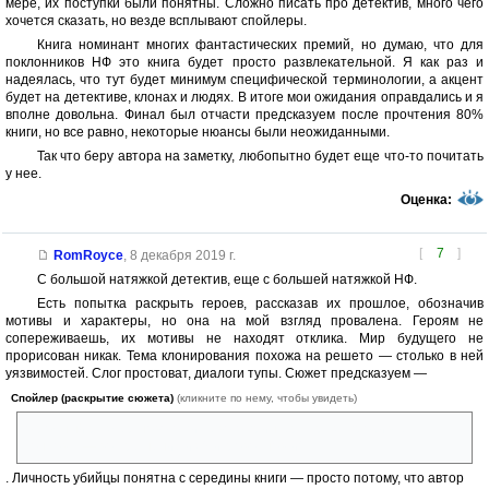
мере, их поступки были понятны. Сложно писать про детектив, много чего
хочется сказать, но везде всплывают спойлеры.
Книга номинант многих фантастических премий, но думаю, что для
поклонников НФ это книга будет просто развлекательной. Я как раз и
надеялась, что тут будет минимум специфической терминологии, а акцент
будет на детективе, клонах и людях. В итоге мои ожидания оправдались и я
вполне довольна. Финал был отчасти предсказуем после прочтения 80%
книги, но все равно, некоторые нюансы были неожиданными.
Так что беру автора на заметку, любопытно будет еще что-то почитать
у нее.
Оценка:
[
7
]
RomRoyce
,
8 декабря 2019 г.
С большой натяжкой детектив, еще с большей натяжкой НФ.
Есть попытка раскрыть героев, рассказав их прошлое, обозначив
мотивы и характеры, но она на мой взгляд провалена. Героям не
сопереживаешь, их мотивы не находят отклика. Мир будущего не
прорисован никак. Тема клонирования похожа на решето — столько в ней
уязвимостей. Слог простоват, диалоги тупы. Сюжет предсказуем —
Спойлер (раскрытие сюжета)
(кликните по нему, чтобы увидеть)
огромный размер нового пищевого принтера сразу пробивает
концовку — воскрешение из 'микроволновки'
. Личность убийцы понятна с середины книги — просто потому, что автор