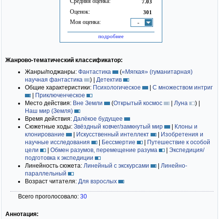
Средняя оценка:
7.03
Оценок:
301
Моя оценка:
-
подробнее
Жанрово-тематический классификатор:
Жанры/поджанры:
Фантастика
(
«Мягкая» (гуманитарная)
научная фантастика
)
|
Детектив
Общие характеристики:
Психологическое
|
С множеством интриг
|
Приключенческое
Место действия:
Вне Земли
(
Открытый космос
|
Луна
)
|
Наш мир (Земля)
Время действия:
Далёкое будущее
Сюжетные ходы:
Звёздный ковчег/замкнутый мир
|
Клоны и
клонирование
|
Искусственный интеллект
|
Изобретения и
научные исследования
|
Бессмертие
|
Путешествие к особой
цели
|
Обмен разумов, перемещение разума
|
Экспедиция/
подготовка к экспедиции
Линейность сюжета:
Линейный с экскурсами
|
Линейно-
параллельный
Возраст читателя:
Для взрослых
Всего проголосовало:
30
Аннотация: