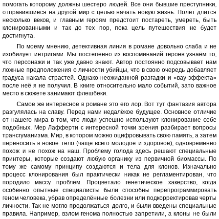
помогать которому должны шестеро людей. Все они бывшие преступники,
отправившиеся на другой мир с целью начать новую жизнь. Полёт длится
несколько веков, и главным героям предстоит постареть, умереть, быть
клонированными и так до тех пор, пока цель путешествия не будет
достигнута.
По моему мнению, детективная линия в романе довольно слаба и не
изобилует интригами. Мы постепенно из воспоминаний героев узнаём то,
что персонажи и так уже давно знают. Автор постоянно подсовывает нам
ложные предположения о личности убийцы, что в свою очередь добавляет
градуса накала страстей. Однако неожиданной разгадки и «вау-эффекта»
после неё я не получил. В книге относительно мало событий, зато важное
место в сюжете занимают флешбеки.
Самое же интересное в романе это его лор. Вот тут фантазия автора
разгулялась на славу. Перед нами недалёкое будущее. Основное отличие
от нашего мира в том, что люди успешно используют клонирование себе
подобных. Мер Лафферти с интересной точки зрения разбирает вопросы
трансгуманизма. Мир, в котором можно оцифровывать свою память, а затем
переносить в новое тело (чаще всего молодое и здоровое), одновременно
похож и не похож на наш. Проблему голода здесь решают специальные
принтеры, которые создают любую органику из первичной биомассы. По
тому же самому принципу создаются и тела для клонов. Изначально
процесс клонирования был практически никак не регламентирован, что
породило массу проблем. Процветало генетическое хакерство, когда
особенно опытные специалисты были способны перепрограммировать
геном человека, убрав определённые болезни или подкорректировав черты
личности. Так не могло продолжаться долго, и были введены специальные
правила. Например, взлом генома полностью запретили, а клоны не были