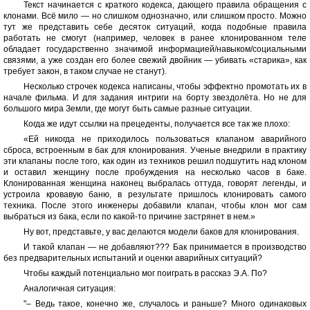
Текст начинается с краткого кодекса, дающего правила обращения с
клонами. Всё мило — но слишком однозначно, или слишком просто. Можно
тут же представить себе десяток ситуаций, когда подобные правила
работать не смогут (например, человек в ранее клонированном теле
обладает государственно значимой информацией/навыком/социальными
связями, а уже создан его более свежий двойник — убивать «старика», как
требует закон, в таком случае не станут).
Несколько строчек кодекса написаны, чтобы эффектно промотать их в
начале фильма. И для задания интриги на борту звездолёта. Но не для
большого мира Земли, где могут быть самые разные ситуации.
Когда же идут ссылки на прецеденты, получается все так же плохо:
«Ей никогда не приходилось пользоваться клапаном аварийного
сброса, встроенным в бак для клонирования. Ученые внедрили в практику
эти клапаны после того, как один из техников решил подшутить над клоном
и оставил женщину после пробуждения на несколько часов в баке.
Клонированная женщина наконец выбралась оттуда, говорят легенды, и
устроила кровавую баню, в результате пришлось клонировать самого
техника. После этого инженеры добавили клапан, чтобы клон мог сам
выбраться из бака, если по какой-то причине застрянет в нем.»
Ну вот, представьте, у вас делаются модели баков для клонирования.
И такой клапан — не добавляют??? Бак принимается в производство
без предварительных испытаний и оценки аварийных ситуаций?
Чтобы каждый потенциально мог поиграть в рассказ Э.А. По?
Аналогичная ситуация:
"– Ведь такое, конечно же, случалось и раньше? Много одинаковых