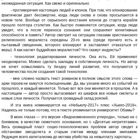
неожиданная ситуация. Как свежо и оригинально.
- противоречия настоящих людей и клонов. При том, что клонирование
фактически дает бессмертие, когда люди снова и снова просыпаются в
новом теле. Вообще от серьезного восстания клонов до старта корабля
прошло полтора столетия. Как быстро поменяется ситуация, когда люди
увидят, что в после переноса сознания они сохраняют когнитивные
способности и память? Автор смотрит на ситуацию глазами христианского
религиозного моралиста середины 20-го века (среди прочего есть и
пытаемый священник, которого клонируют и заставляют отказаться от
веры). А как насчет буддийских моралистов? Что скажут индуисты?
- технология редактирования личности. Она есть. Её применяют
неоднократно. Можно сделать закладку в собственную личность. Но автор
не хочет осмысливать ту бездну линий развития, что получаются у
человечества после создания такой технологии.
- мне сложно назвать текст романом в полном смысле этого слова —
арки героев не кажутся полноценными. Да, мы узнаем много из событий их
прошлого, и каждый меняется. Только вот все они меняются в прошлом. А в
настоящем — автор просто вытаскивает из шкафов все новые скелеты и
новые слои личности. Получается громадный склад роялей.
И эта книга номинируется на «Небьюлу-2017» плюс «Хьюго-2018».
Надеюсь не только потому, что в тексте упоминается университет Обамы?
В моих глазах — это версия «Видоизмененного углерода», только не с
боевиком, в качестве сюжетного основания, но с «Десятью негритятами».
Весь громадный пласт социо-технологических проблем автор сводит к
обстановке звездолета и старым счетам между членами экипажем.
Редукция всего капитализма до мотива убийства за невыплату зарплаты.