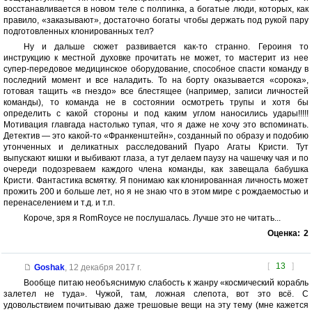
восстанавливается в новом теле с полпинка, а богатые люди, которых, как
правило, «заказывают», достаточно богаты чтобы держать под рукой пару
подготовленных клонированных тел?
Ну и дальше сюжет развивается как-то странно. Героиня то
инструкцию к местной духовке прочитать не может, то мастерит из нее
супер-передовое медицинское оборудование, способное спасти команду в
последний момент и все наладить. То на борту оказывается «сорока»,
готовая тащить «в гнездо» все блестящее (например, записи личностей
команды), то команда не в состоянии осмотреть трупы и хотя бы
определить с какой стороны и под каким углом наносились удары!!!!!
Мотивация главгада настолько тупая, что я даже не хочу это вспоминать.
Детектив — это какой-то «Франкенштейн», созданный по образу и подобию
утонченных и деликатных расследований Пуаро Агаты Кристи. Тут
выпускают кишки и выбивают глаза, а тут делаем паузу на чашечку чая и по
очереди подозреваем каждого члена команды, как завещала бабушка
Кристи. Фантастика всмятку. Я понимаю как клонированная личность может
прожить 200 и больше лет, но я не знаю что в этом мире с рождаемостью и
перенаселением и т.д. и т.п.
Короче, зря я RomRoyce не послушалась. Лучше это не читать...
Оценка:
2
[
13
]
Goshak
,
12 декабря 2017 г.
Вообще питаю необъяснимую слабость к жанру «космический корабль
залетел не туда». Чужой, там, ложная слепота, вот это всё. С
удовольствием почитываю даже трешовые вещи на эту тему (мне кажется