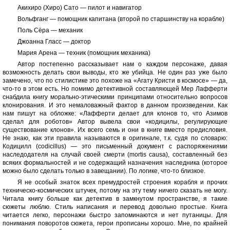
Акихиро (Хиро) Сато — пилот и навигатор
Вольфганг — помощник капитана (второй по старшинству на корабле)
Поль Сёра — механик
Джоанна Гласс — доктор
Мария Арена — техник (помощник механика)
Автор постепенно рассказывает нам о каждом персонаже, давая
возможность делать свои выводы, кто же убийца. Не один раз уже было
замечено, что по стилистике это похоже на «Агату Кристи в космосе» — да,
что-то в этом есть. Но помимо детективной составляющей Мер Лафферти
снабдила книгу морально-этическими принципами относительно вопросов
клонирования. И это немаловажный фактор в данном произведении. Как
нам пишут на обложке: «Лафферти делает для клонов то, что Азимов
сделал для роботов» Автор вывела свои «кодицилы, регулирующие
существование клонов». Их всего семь и они в книге вместо предисловия.
Не знаю, как эти правила называются в оригинале, т.к. судя по словарю:
Кодицилл (codicillus) — это письменный документ с распоряжениями
наследодателя на случай своей смерти (mortis causa), составленный без
всяких формальностей и не содержащий назначения наследника (которое
можно было сделать только в завещании). По логике, что-то близкое.
Я не особый знаток всех премудростей строения корабля и прочих
техническо-космических штучек, потому на эту тему ничего сказать не могу.
Читала книгу больше как детектив в замкнутом пространстве, я такие
сюжеты люблю. Стиль написания и перевод довольно простые. Книга
читается легко, персонажи быстро запоминаются и нет путаницы. Для
понимания поворотов сюжета, герои прописаны хорошо. Мне, по крайней