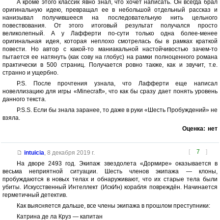
А кроме этого классик явно знал, что хочет написать. Он всегда брал
оригинальную идею, превращал ее в небольшой отдельный рассказ и
нанизывал получившееся на последовательную нить цельного
повествования. От этого итоговый результат получался просто
великолепный. А у Лафферти по-сути только одна более-менее
оригинальная идея, которая неплохо смотрелась бы в рамках краткой
повести. Но автор с какой-то маниакальной настойчивостью зачем-то
пытается ее натянуть (как сову на глобус) на рамки полноценного романа
практически в 500 страниц. Получается ровно также, как и звучит, т.е.
странно и ущербно.
P.S. После прочтения узнала, что Лафферти еще написал
новеллизацию для игры «Minecraft», что как бы сразу дает понять уровень
данного текста.
P.S.S. Если бы знала заранее, то даже в руки «Шесть Пробуждений» не
взяла.
Оценка:
нет
[
7
]
intuicia
,
8 декабря 2019 г.
На дворе 2493 год. Экипаж звездолета «Дормире» оказывается в
весьма неприятной ситуации. Шесть членов экипажа — клоны,
пробуждаются в новых телах и обнаруживают, что их старые тела были
убиты. Искусственный Интеллект (ИскИн) корабля повреждён. Начинается
герметичный детектив.
Как выясняется дальше, все члены экипажа в прошлом преступники:
Катрина де ла Круз — капитан