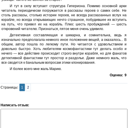
И тут в силу вступает структура Гипериона. Помимо основной арки
читатель периодически погружается в рассказы героев о самих себе. Не
столь рассказы, столько истории героев, не всегда рассказанных вслух на
корабле, но всегда открывающих нечто страшное, побудившее их вступить
на путь, что привел их на корабль. Плюс шесть пробуждений — шесть
откровений читателю. Признаться, пятое меня очень удивило.
Детективная составляющая и шикарна, и сомнительна, ведь я
изначально предполагала немного иное положение вещей, а оказалось... В
общем, автор пошла по легкому пути. Но читается с удовольствием и
довольно быстро. Хоть любителям космофантастики тут делать особо и
нечего — все действие происходит строго внутри корабля, но для фанатов
детективной фантастики тут простор и раздолье. Даже немного жаль, что
все сводится к банальным вопросам этики клонирования.
И более всего мне жаль Марию.
Оценка:
9
Страницы:
1
2
Написать отзыв: