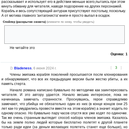
рассказывает и использует его в действии меньше всего,пытаясь при этом
кинуть обманку для читателя, наводя подозрение на других персонажей.
Корабль и весь сопутствующий антураж присутствуют постольку, поскольку.
А от мотива главного 'антагониста' книги-я просто выпал в осадок.
Спойлер (раскрытие сюжета)
(кликните по нему, чтобы увидеть)
Потратив время и огромные деньги, она собрала всех своих
недоброжелателей и пульнула их в космос ( как тебе такое, Илон
Маск?!). Вот это месть, я понимаю.
Не читайте это
Оценка:
1
[
3
]
Bladeness
,
6 июня 2024 г.
Члены экипажа корабля поколений просыпаются после клонирования
и обнаруживают, что все их предыдущие версии были жестко убиты, а их
память стерта.
Начало романа написано буквально по методичке как заинтересовать
читателя. И это автору удается. Начало весьма интересное, пока не
начинаешь замечать странности. Проснувшись, герои справедливо
замечают, что убийца не обязательно один из них (в конце концов они 25
лет как-то умудрились провести вместе на этом корабле) а значит ходить по
одному опасно. Но буквально пару часов спустя все уже ходят по одиночке.
Так же очень странным выглядит способ набора членов экипажа. Казалось
бы на земле полно людей которые бесплатно полетят к другой планете
только ради идеи (за деньги желающих полететь станет еще больше), но