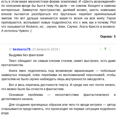
есть в этом какая мазохистская форма эскапизма). И «Шесть возрождений»
по описанию вроде бы был в тему. На деле -- не совсем. Концепт и завязка
интересные. Замкнутое пространство, далёкий космос, шесть новеньких
клонов пытаются разобраться кто брутально перебил оригинальный
экипаж. Но вот дальше начинается какая-то возня на всю книгу. Герои
припираются, всплывают новые подробности, кто с кем, как и почему. Plot
что называется thickens, но... скучно, блин. Скучно. Агата Кристи в космосе.
А хотелось Чужого :(
Оценка:
5
[
9
]
beskarss78
,
23 февраля 2019 г.
Выдумка без фантазии
Текст обладает не самым плохим стилем, сюжет выстроен, есть даже
протагонистка.
Книга явно подгонялась под возможную экранизацию — побольше
замкнутых локаций, плюс перебивки из воспоминаний персонажей, чтобы
зрителям не было скучно наблюдать лишь внутренности звездолёта.
Вот и весь перечень достоинств текста. И среди них нет почти ничего,
что можно было бы отнести к фантастике.
Основная проблема — несоответствие фантастического и
детективного начала.
Для создания зрелищных образов или чего-то вроде интриги — автор
отказывается представлять, что происходит не первая ситуация подобного
рода.