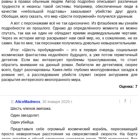
равны в правах обычным людям. Автор подробно описывает различные
трудности и нюансы такой системы. Например, обеспеченные люди в
качестве «небольшой подставы» заказывают убийство друг друга.
Обобщая, могу сказать, что мир «Шести погружений» получился удачным.
А вот с персонажами всё не так однозначно. Из флэшбеков мы узнаём
подробности их прошлого. Однако до определённого момента их можно
спутать, так как ни один не обладает яркими индивидуальными чертами.
Через их истории автор раскрывает нам свой мир, но, к сожалению, не их
самих. Как по мне, так персонажи получились довольно невыразительными.
Итог: «Шесть пробуждений» – это в первую очередь социальная
космическая фантастика недалёкого будущего, а уже потом герметичный
детектив. Если вас интересуют проблемы трансгуманизма, то стоит
обратить внимание на данный роман. Любители же детективов, скорее
всего, будут разочарованы. Каких-либо глубоких многоуровневых загадок в
романе нет, а расследование убийств служит скорее антуражем для
раскрытия интересного многогранного мира.
Оценка:
7
[
7
]
AliceMadness
,
30 января 2020 г.
Шесть членов экипажа.
Один звездолет.
Один убийца.
Представьте себе огромный космический корабль, пересекающий
просто невероятные расстояния на сверхсветовой скорости. На борту