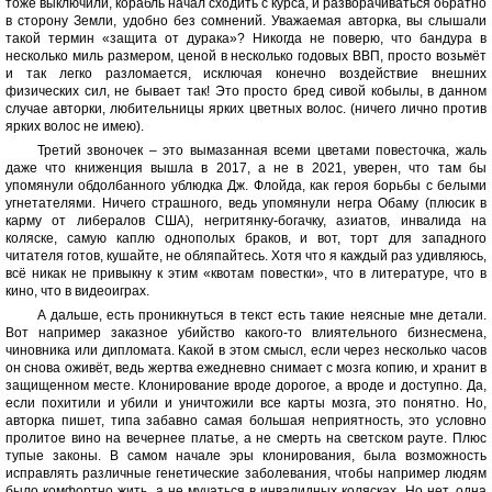
тоже выключили, корабль начал сходить с курса, и разворачиваться обратно
в сторону Земли, удобно без сомнений. Уважаемая авторка, вы слышали
такой термин «защита от дурака»? Никогда не поверю, что бандура в
несколько миль размером, ценой в несколько годовых ВВП, просто возьмёт
и так легко разломается, исключая конечно воздействие внешних
физических сил, не бывает так! Это просто бред сивой кобылы, в данном
случае авторки, любительницы ярких цветных волос. (ничего лично против
ярких волос не имею).
Третий звоночек – это вымазанная всеми цветами повесточка, жаль
даже что книженция вышла в 2017, а не в 2021, уверен, что там бы
упомянули обдолбанного ублюдка Дж. Флойда, как героя борьбы с белыми
угнетателями. Ничего страшного, ведь упомянули негра Обаму (плюсик в
карму от либералов США), негритянку-богачку, азиатов, инвалида на
коляске, самую каплю однополых браков, и вот, торт для западного
читателя готов, кушайте, не обляпайтесь. Хотя что я каждый раз удивляюсь,
всё никак не привыкну к этим «квотам повестки», что в литературе, что в
кино, что в видеоиграх.
А дальше, есть проникнуться в текст есть такие неясные мне детали.
Вот например заказное убийство какого-то влиятельного бизнесмена,
чиновника или дипломата. Какой в этом смысл, если через несколько часов
он снова оживёт, ведь жертва ежедневно снимает с мозга копию, и хранит в
защищенном месте. Клонирование вроде дорогое, а вроде и доступно. Да,
если похитили и убили и уничтожили все карты мозга, это понятно. Но,
авторка пишет, типа забавно самая большая неприятность, это условно
пролитое вино на вечернее платье, а не смерть на светском рауте. Плюс
тупые законы. В самом начале эры клонирования, была возможность
исправлять различные генетические заболевания, чтобы например людям
было комфортно жить, а не мучаться в инвалидных колясках. Но нет, одна