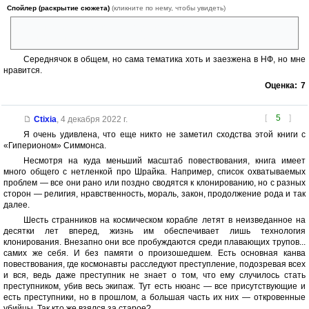
Спойлер (раскрытие сюжета)
(кликните по нему, чтобы увидеть)
восстанавливать личность... по ДНК! Но это для мало-мальски
научной фантастики просто бредово.
Середнячок в общем, но сама тематика хоть и заезжена в НФ, но мне
нравится.
Оценка:
7
[
5
]
Ctixia
,
4 декабря 2022 г.
Я очень удивлена, что еще никто не заметил сходства этой книги с
«Гиперионом» Симмонса.
Несмотря на куда меньший масштаб повествования, книга имеет
много общего с нетленкой про Шрайка. Например, список охватываемых
проблем — все они рано или поздно сводятся к клонированию, но с разных
сторон — религия, нравственность, мораль, закон, продолжение рода и так
далее.
Шесть странников на космическом корабле летят в неизведанное на
десятки лет вперед, жизнь им обеспечивает лишь технология
клонирования. Внезапно они все пробуждаются среди плавающих трупов...
самих же себя. И без памяти о произошедшем. Есть основная канва
повествования, где космонавты расследуют преступление, подозревая всех
и вся, ведь даже преступник не знает о том, что ему случилось стать
преступником, убив весь экипаж. Тут есть нюанс — все присутствующие и
есть преступники, но в прошлом, а большая часть их них — откровенные
убийцы. Так кто же взялся за старое?