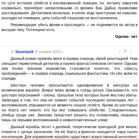
по сути историю убийств в изолированной локации, он, интригу закрутив
нормально, пренебрег непреложными со времен Ван Дайна правилами
расследования. Детективов несколько, в хэппи энде преступник не наказан,
разгадка не очевидна, цепь событий пошагово не восстановлена...
Рекомендации: убить время и проследить — не поднимется ли автор в
высшую лигу. Потенциал есть.
Оценка:
нет
[
7
]
SeverianX
,
8 ноября 2022 г.
Данный роман привлёк меня в первую очередь своей аннотацией. Нам
обещают герметичный детектив в научно-фантастическом сеттинге. Однако
при более близком знакомстве становится понятно, что «Шесть
пробуждений» – в первую очередь социальная фантастика. Но обо всём по
порядку.
Шестеро человек просыпаются одновременно в капсулах на
космическом корабле. Вокруг море крови и следы резни. Оказывается, что
шестеро персонажей – клоны, прошлые тела которых были жестоко убиты.
Загвоздка в том, что они не помнят событий последних нескольких лет –
воспоминания обрываются на моменте начала полёта. Кроме их шестерых
на борту нет никого, кто бы мог совершить убийство. Следовательно,
убийца среди них. Экипажу предстоит решить эту головоломку, опираясь
лишь на обрывки воспоминаний и немногочисленные улики.
Данный корабль летит к далёкой, теоретически пригодной для жизни,
планете с целью заселения. На её борту в криосне находится пара тысяч
поселенцев. Для управления корабля существует искусственный интеллект,