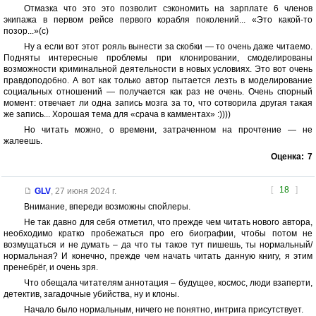
Отмазка что это это позволит сэкономить на зарплате 6 членов
экипажа в первом рейсе первого корабля поколений... «Это какой-то
позор...»(с)
Ну а если вот этот рояль вынести за скобки — то очень даже читаемо.
Подняты интересные проблемы при клонировании, смоделированы
возможности криминальной деятельности в новых условиях. Это вот очень
правдоподобно. А вот как только автор пытается лезть в моделирование
социальных отношений — получается как раз не очень. Очень спорный
момент: отвечает ли одна запись мозга за то, что сотворила другая такая
же запись... Хорошая тема для «срача в камментах» :))))
Но читать можно, о времени, затраченном на прочтение — не
жалеешь.
Оценка:
7
[
18
]
GLV
,
27 июня 2024 г.
Внимание, впереди возможны спойлеры.
Не так давно для себя отметил, что прежде чем читать нового автора,
необходимо кратко пробежаться про его биографии, чтобы потом не
возмущаться и не думать – да что ты такое тут пишешь, ты нормальный/
нормальная? И конечно, прежде чем начать читать данную книгу, я этим
пренебрёг, и очень зря.
Что обещала читателям аннотация – будущее, космос, люди взаперти,
детектив, загадочные убийства, ну и клоны.
Начало было нормальным, ничего не понятно, интрига присутствует.