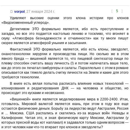
[
5
]
vorpol
,
27 января 2024 г.
Удивляют высокие оценки этого клона истории про клонов
«Видоизмененный углерод».
Детективом ЭТО формально является, ибо есть преступление и
загадка, но все это подается настолько лениво и тоскливо, что вгоняет в
скуку. «Атмосфера безнадежности и отчаянности» как ту многи пишут
скорее является атмосферой уныния и засыпания.
Фантастикой ЭТО формально является, ибо есть клоны, звездолет,
онанотехнологии хирургии и производства пищи. Но сколько же в этом
явного бреда — вишенкой является то, что пищевой синтезатор пищи по
плевку способен считать вашу личность (!) и потом напечатать ваше тело,
как до этого он печатал гамбургеры и салаты. Параллельно с этом в романе
описывается как тяжело делать считку личности на Земле и какие для этого
требуются технологии.
В книге есть вялая попытка расписать влияние новых технологий —
клонирования и редактирования ДНК — на человека и общество, но
происходит это кусками и несвязанно.
«Вишенкой» книги является моделирование мира в 2200-2400. Итак,
готовьтесь. Мировой валютой является юань, при этом в году все еще
остаются физические деньги. Борьбу за лидерство ведут Австралия, Россия
и ... Мексика. США распались и скатились из-за водных войн Невады и
Калифорнии. Читая это, и зная физическую карту Мексики, Австралии (у
которых пресной воды кот наплакал) я задавался только одним вопросом —
и этот человек нам что-то втирает про клонов и звездолеты?