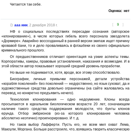
Читается так себе.
Оценка:
нет
[
9
]
ааа иии
,
2 декабря 2018 г.
НФ о социальных последствиях пересадки сознания (авторское
«клонирование»), в числе которых гибель всего персонала звездолета
«Дормире». Аварийно воссозданный в ранней версии экипаж ищет причину
кровавой бани, то и дело проваливаясь в флэшбеки из своего официально
криминального прошлого.
От предшественников отличает ориентация на узкие аспекты темы.
Корпоративы, хакеры, правовые установления, наказания и возмездие. И в
этой области автор показывает хороший средний уровень проработки.
Но выше не поднимается, хотя, вроде, все этому способствовало.
Биографии, личные привычки персонажей, детали устройства
«корабля поколений» без поколений — недурственно, но язык суховат, да и
художественные средства довольно ограничены (на сайте жаловались на
перевод, но конкретно предъявить нечего).
Технология клонирования — одно недоумение. Клоны всегда
просыпаются в идеальном биологическом возрасте 20 лет, означающем
наличие такого средства поддержания молодости, что бунты клонов
ерунда. Отбор эмбрионов (из-за которого клонирование человека
абсолютно неэтично) проигнорировано. И т. д.
Но таков выбор Лафферти. Пусть его, не всем мил охват Лема,
Макоули, Моргана. Больше расстроило, что, взявшись творить классическую