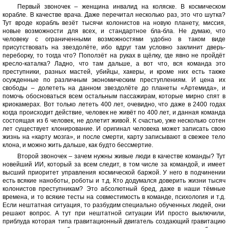
Первый звоночек – женщина инвалид на коляске. В космическом
корабле. В качестве врача. Даже перечитал несколько раз, это что шутка?
Тут вроде корабль везёт тысячи колонистов на новую планету, миссия,
новые возможности для всех, и стандартное бла-бла. Не думаю, что
человеку с ограниченными возможностями удобно в таком виде
присутствовать на звездолёте, ибо вдруг там условно заклинит дверь-
переборку, то тогда что? Поползёт на руках в щёлку, где явно не пройдёт
кресло-каталка? Ладно, что там дальше, а вот что, вся команда это
преступники, разных мастей, убийцы, хакеры, и кроме них есть также
осужденные по различным экономическим преступлениям. И цена их
свободы – долететь на данном звездолёте до планеты «Артемида», и
помочь обосноваться всем остальным пассажирам, которые мирно спят в
криокамерах. Вот только лететь 400 лет, очевидно, что даже в 2400 годах
когда происходит действие, человек не живёт по 400 лет, и данная команда
состоящая из 6 человек, не долетит живой. К счастью, уже несколько сотен
лет существует клонирование. И оригинал человека может записать свою
жизнь на «карту мозга», и после смерти, карту записывают в свежее тело
клона, и можно жить дальше, как будто бессмертие.
Второй звоночек – зачем нужны живые люди в качестве команды? Тут
новейший ИИ, который за всем следит, в том числе за командой, и имеет
высший приоритет управления космической баржой. У него в подчинении
есть всякие наноботы, роботы и т.д. Кто додумался доверить жизни тысяч
колонистов преступникам? Это абсолютный бред, даже в наши тёмные
времена, и то всякие тесты на совместимость в команде, психология и т.д.
Если нештатная ситуация, то разбудим специально обученных людей, они
решают вопрос. А тут при нештатной ситуации ИИ просто выключили,
приблуда которая типа гравитационный двигатель создающий гравитацию