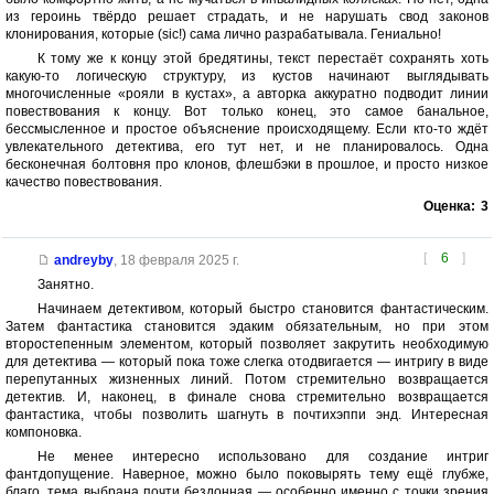
из героинь твёрдо решает страдать, и не нарушать свод законов
клонирования, которые (sic!) сама лично разрабатывала. Гениально!
К тому же к концу этой бредятины, текст перестаёт сохранять хоть
какую-то логическую структуру, из кустов начинают выглядывать
многочисленные «рояли в кустах», а авторка аккуратно подводит линии
повествования к концу. Вот только конец, это самое банальное,
бессмысленное и простое объяснение происходящему. Если кто-то ждёт
увлекательного детектива, его тут нет, и не планировалось. Одна
бесконечная болтовня про клонов, флешбэки в прошлое, и просто низкое
качество повествования.
Оценка:
3
[
6
]
andreyby
,
18 февраля 2025 г.
Занятно.
Начинаем детективом, который быстро становится фантастическим.
Затем фантастика становится эдаким обязательным, но при этом
второстепенным элементом, который позволяет закрутить необходимую
для детектива — который пока тоже слегка отодвигается — интригу в виде
перепутанных жизненных линий. Потом стремительно возвращается
детектив. И, наконец, в финале снова стремительно возвращается
фантастика, чтобы позволить шагнуть в почтихэппи энд. Интересная
компоновка.
Не менее интересно использовано для создание интриг
фантдопущение. Наверное, можно было поковырять тему ещё глубже,
благо, тема выбрана почти бездонная — особенно именно с точки зрения