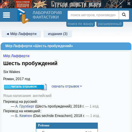
ЛАБОРАТОРИЯ
ФАНТАСТИКИ
поиск по жанру
расширенный
◄ Мёр Лафферти
издания (3)
Мёр Лафферти «Шесть пробуждений»
Мёр Лафферти
Шесть пробуждений
Six Wakes
Роман,
2017
год
скачать отрывок >
читать отрывок
Язык написания: английский
Перевод на русский:
—
А. Грузберг
(Шесть пробуждений)
; 2018 г.
— 1 изд.
Перевод на немецкий:
—
Б. Кемпен
(Das sechste Erwachen)
; 2018 г.
— 1 изд.
Рейтинг