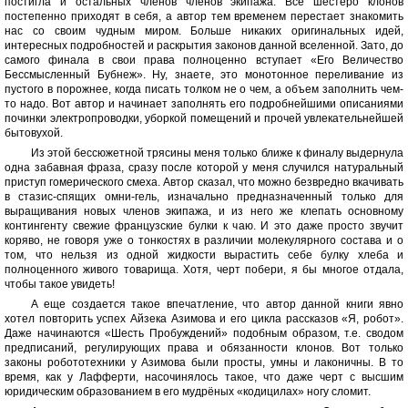
постигла и остальных членов членов экипажа. Все шестеро клонов
постепенно приходят в себя, а автор тем временем перестает знакомить
нас со своим чудным миром. Больше никаких оригинальных идей,
интересных подробностей и раскрытия законов данной вселенной. Зато, до
самого финала в свои права полноценно вступает «Его Величество
Бессмысленный Бубнеж». Ну, знаете, это монотонное переливание из
пустого в порожнее, когда писать толком не о чем, а объем заполнить чем-
то надо. Вот автор и начинает заполнять его подробнейшими описаниями
починки электропроводки, уборкой помещений и прочей увлекательнейшей
бытовухой.
Из этой бессюжетной трясины меня только ближе к финалу выдернула
одна забавная фраза, сразу после которой у меня случился натуральный
приступ гомерического смеха. Автор сказал, что можно безвредно вкачивать
в стазис-спящих омни-гель, изначально предназначенный только для
выращивания новых членов экипажа, и из него же клепать основному
контингенту свежие французские булки к чаю. И это даже просто звучит
коряво, не говоря уже о тонкостях в различии молекулярного состава и о
том, что нельзя из одной жидкости вырастить себе булку хлеба и
полноценного живого товарища. Хотя, черт побери, я бы многое отдала,
чтобы такое увидеть!
А еще создается такое впечатление, что автор данной книги явно
хотел повторить успех Айзека Азимова и его цикла рассказов «Я, робот».
Даже начинаются «Шесть Пробуждений» подобным образом, т.е. сводом
предписаний, регулирующих права и обязанности клонов. Вот только
законы робототехники у Азимова были просты, умны и лаконичны. В то
время, как у Лафферти, насочинялось такое, что даже черт с высшим
юридическим образованием в его мудрёных «кодицилах» ногу сломит.