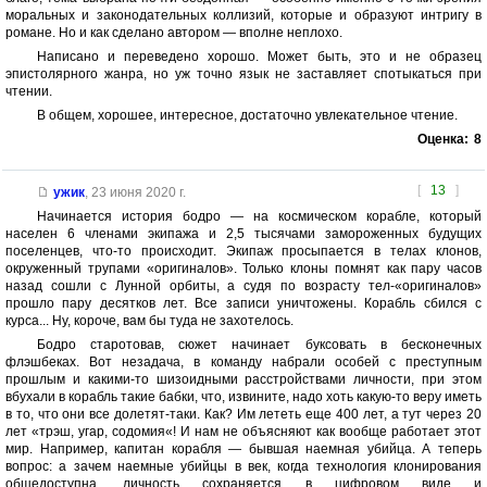
моральных и законодательных коллизий, которые и образуют интригу в
романе. Но и как сделано автором — вполне неплохо.
Написано и переведено хорошо. Может быть, это и не образец
эпистолярного жанра, но уж точно язык не заставляет спотыкаться при
чтении.
В общем, хорошее, интересное, достаточно увлекательное чтение.
Оценка:
8
[
13
]
ужик
,
23 июня 2020 г.
Начинается история бодро — на космическом корабле, который
населен 6 членами экипажа и 2,5 тысячами замороженных будущих
поселенцев, что-то происходит. Экипаж просыпается в телах клонов,
окруженный трупами «оригиналов». Только клоны помнят как пару часов
назад сошли с Лунной орбиты, а судя по возрасту тел-«оригиналов»
прошло пару десятков лет. Все записи уничтожены. Корабль сбился с
курса... Ну, короче, вам бы туда не захотелось.
Бодро старотовав, сюжет начинает буксовать в бесконечных
флэшбеках. Вот незадача, в команду набрали особей с преступным
прошлым и какими-то шизоидными расстройствами личности, при этом
вбухали в корабль такие бабки, что, извините, надо хоть какую-то веру иметь
в то, что они все долетят-таки. Как? Им лететь еще 400 лет, а тут через 20
лет «трэш, угар, содомия«! И нам не объясняют как вообще работает этот
мир. Например, капитан корабля — бывшая наемная убийца. А теперь
вопрос: а зачем наемные убийцы в век, когда технология клонирования
общедоступна, личность сохраняется в цифровом виде и