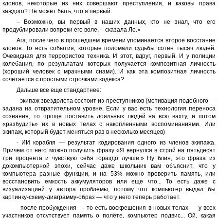
клонов, некоторые из них совершают преступления, и каковы права
каждого? Не может быть, что я первый.
– Возможно, вы первый в наших данных, кто не знал, что его
продублировали вопреки его воле, – сказала Ло.»
Ага, после чего в прошедшем времени упоминается второе восстание
клонов. То есть события, которые поломали судьбы сотен тысяч людей.
Очевидная для террористов техника. И этот, вдруг, первый. И у полиции
колебания, по результатам которых получается композитная личность
(хороший человек с мрачными снами). И как эта композитная личность
сочетается с простыми строчками кодекса?
Дальше все еще стандартнее:
- экипаж звездолета состоит из преступников (мотивация подобного —
задана на отвратительном уровне. Если у вас есть технология переноса
сознания, то проще поставить лояльных людей на всю вахту, и потом
«разбудить» их в новых телах с накопленными воспоминаниями. Или
экипаж, который будет меняться раз в несколько месяцев)
- ИИ корабля — результат кодирования одного из членов экипажа.
Причем от него можно получить фразу «Я вернулся в строй на пятьдесят
три процента и чувствую себя гораздо лучше.» Ну блин, это фраза из
докомпьютерной эпохи, сейчас даже школьник вам объяснит, что у
компьютера разные функции, и на 53% можно проверить память, или
восстановить емкость аккумуляторов или еще что... То есть даже с
визуализацией у автора проблемы, потому что компьютер выдал бы
картинку-схему-диаграмму-образ — что у него теперь работает.
- после пробуждения — то есть воскрешения в новых телах — у всех
участников отсутствует память о полёте, компьютер подвис... Ой, какая