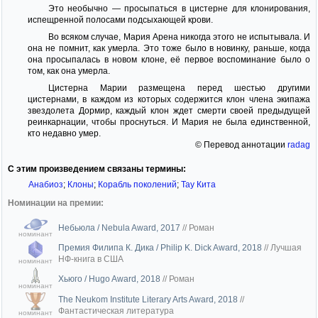
Это необычно — просыпаться в цистерне для клонирования,
испещренной полосами подсыхающей крови.
Во всяком случае, Мария Арена никогда этого не испытывала. И
она не помнит, как умерла. Это тоже было в новинку, раньше, когда
она просыпалась в новом клоне, её первое воспоминание было о
том, как она умерла.
Цистерна Марии размещена перед шестью другими
цистернами, в каждом из которых содержится клон члена экипажа
звездолета Дормир, каждый клон ждет смерти своей предыдущей
реинкарнации, чтобы проснуться. И Мария не была единственной,
кто недавно умер.
© Перевод аннотации
radag
С этим произведением связаны термины:
Анабиоз
;
Клоны
;
Корабль поколений
;
Тау Кита
Номинации на премии:
Небьюла / Nebula Award, 2017
//
Роман
номинант
Премия Филипа К. Дика / Philip K. Dick Award, 2018
//
Лучшая
НФ-книга в США
номинант
Хьюго / Hugo Award, 2018
//
Роман
номинант
The Neukom Institute Literary Arts Award, 2018
//
Фантастическая литература
номинант