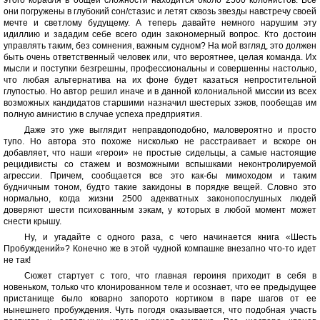
этого корабля в общей сложности находится около 2500 колонистов. Все
они погружены в глубокий сон/стазис и летят сквозь звезды навстречу своей
мечте и светлому будущему. А теперь давайте немного нарушим эту
идиллию и зададим себе всего один закономерный вопрос. Кто достоин
управлять таким, без сомнения, важным судном? На мой взгляд, это должен
быть очень ответственный человек или, что вероятнее, целая команда. Их
мысли и поступки безгрешны, профессиональны и совершенны настолько,
что любая альтернатива на их фоне будет казаться непростительной
глупостью. Но автор решил иначе и в данной колониальной миссии из всех
возможных кандидатов старшими назначил шестерых зэков, пообещав им
полную амнистию в случае успеха предприятия.
Даже это уже выглядит неправдоподобно, маловероятно и просто
тупо. Но автора это похоже нисколько не расстраивает и вскоре он
добавляет, что наши «герои» не простые сидельцы, а самые настоящие
рецидивисты со стажем и возможными вспышками неконтролируемой
агрессии. Причем, сообщается все это как-бы мимоходом и таким
будничным тоном, будто такие закидоны в порядке вещей. Словно это
нормально, когда жизни 2500 адекватных законопослушных людей
доверяют шести психованным зэкам, у которых в любой момент может
снести крышу.
Ну, и угадайте с одного раза, с чего начинается книга «Шесть
Пробуждений»? Конечно же в этой чудной компашке внезапно что-то идет
не так!
Сюжет стартует с того, что главная героиня приходит в себя в
новеньком, только что клонированном теле и осознает, что ее предыдущее
пристанище было коварно запорото кортиком в паре шагов от ее
нынешнего пробуждения. Чуть погодя оказывается, что подобная участь