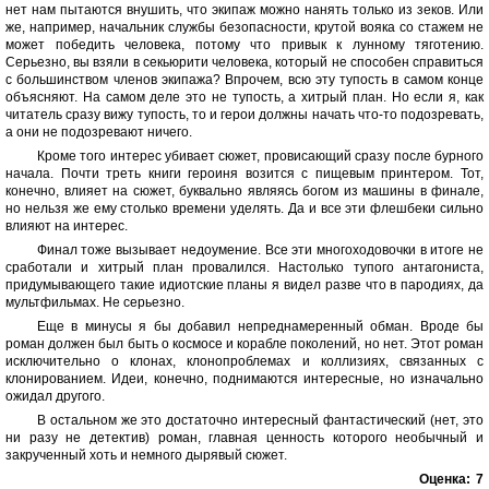
нет нам пытаются внушить, что экипаж можно нанять только из зеков. Или
же, например, начальник службы безопасности, крутой вояка со стажем не
может победить человека, потому что привык к лунному тяготению.
Серьезно, вы взяли в секьюрити человека, который не способен справиться
с большинством членов экипажа? Впрочем, всю эту тупость в самом конце
объясняют. На самом деле это не тупость, а хитрый план. Но если я, как
читатель сразу вижу тупость, то и герои должны начать что-то подозревать,
а они не подозревают ничего.
Кроме того интерес убивает сюжет, провисающий сразу после бурного
начала. Почти треть книги героиня возится с пищевым принтером. Тот,
конечно, влияет на сюжет, буквально являясь богом из машины в финале,
но нельзя же ему столько времени уделять. Да и все эти флешбеки сильно
влияют на интерес.
Финал тоже вызывает недоумение. Все эти многоходовочки в итоге не
сработали и хитрый план провалился. Настолько тупого антагониста,
придумывающего такие идиотские планы я видел разве что в пародиях, да
мультфильмах. Не серьезно.
Еще в минусы я бы добавил непреднамеренный обман. Вроде бы
роман должен был быть о космосе и корабле поколений, но нет. Этот роман
исключительно о клонах, клонопроблемах и коллизиях, связанных с
клонированием. Идеи, конечно, поднимаются интересные, но изначально
ожидал другого.
В остальном же это достаточно интересный фантастический (нет, это
ни разу не детектив) роман, главная ценность которого необычный и
закрученный хоть и немного дырявый сюжет.
Оценка:
7