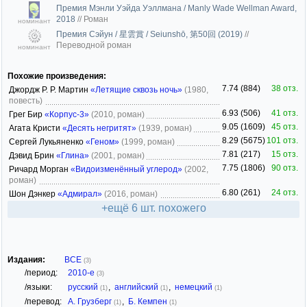
Премия Мэнли Уэйда Уэллмана / Manly Wade Wellman Award,
2018
//
Роман
номинант
Премия Сэйун / 星雲賞 / Seiunshō, 第50回 (2019)
//
Переводной роман
номинант
Похожие произведения:
7.74 (884)
38 отз.
Джордж Р. Р. Мартин
«Летящие сквозь ночь»
(1980,
повесть)
6.93 (506)
41 отз.
Грег Бир
«Корпус-3»
(2010, роман)
9.05 (1609)
45 отз.
Агата Кристи
«Десять негритят»
(1939, роман)
8.29 (5675)
101 отз.
Сергей Лукьяненко
«Геном»
(1999, роман)
7.81 (217)
15 отз.
Дэвид Брин
«Глина»
(2001, роман)
7.75 (1806)
90 отз.
Ричард Морган
«Видоизменённый углерод»
(2002,
роман)
6.80 (261)
24 отз.
Шон Дэнкер
«Адмирал»
(2016, роман)
+ещё 6 шт. похожего
Издания:
ВСЕ
(3)
/период:
2010-е
(3)
/языки:
русский
,
английский
,
немецкий
(1)
(1)
(1)
/перевод:
А. Грузберг
,
Б. Кемпен
(1)
(1)