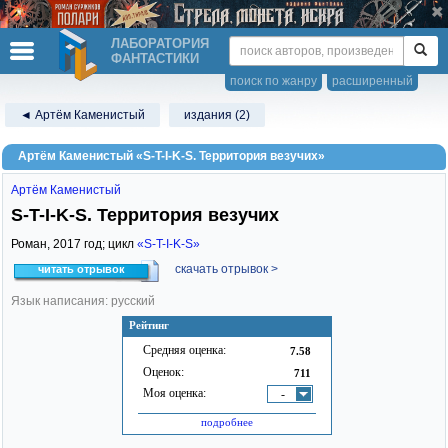
ЛАБОРАТОРИЯ
ФАНТАСТИКИ
поиск по жанру
расширенный
◄ Артём Каменистый
издания (2)
Артём Каменистый «S-T-I-K-S. Территория везучих»
Артём Каменистый
S-T-I-K-S. Территория везучих
Роман,
2017
год; цикл
«S-T-I-K-S»
скачать отрывок >
читать отрывок
Язык написания: русский
Рейтинг
Средняя оценка:
7.58
Оценок:
711
Моя оценка:
-
подробнее