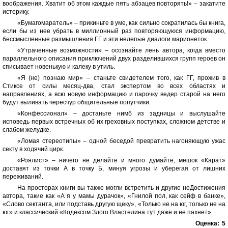
воображения. Хватит об этом каждые пять абзацев повторять!» ‒ закатите
истерику.
«Бумагомаратель» ‒ прикиньте в уме, как сильно сократилась бы книга,
если бы из нее убрать в миллионный раз повторяющуюся информацию,
бессмысленные размышления ГГ и эти нелепые диалоги марионеток.
«Утраченные возможности» ‒ осознайте лень автора, когда вместо
параллельного описания приключений двух разделившихся групп героев он
списывает новенькую и калеку в утиль.
«Я (не) познаю мир» ‒ станьте свидетелем того, как ГГ, прожив в
Стиксе от силы месяц-два, стал экспертом во всех областях и
направлениях, а всю новую информацию и парочку ведер старой на него
будут выливать чересчур общительные попутчики.
«Конфессионал» ‒ достаньте нимб из задницы и выслушайте
исповедь первых встречных об их греховных поступках, сложном детстве и
слабом желудке.
«Ломая стереотипы» ‒ одной беседой превратить нагоняющую ужас
секту в ходячий цирк.
«Роялист» ‒ ничего не делайте и много думайте, мешок «Карат»
доставят из точки А в точку Б, минуя угрозы и уберегая от лишних
переживаний.
На просторах книги вы также могли встретить и другие неДостижения
автора, такие как «А я у мамы дурачок», «Гнилой пол, как сейф в банке»,
«Слово сектанта, или подставь другую щеку», «Только не на юг, только не на
юг» и классический «Кодексом Злого Властелина тут даже и не пахнет».
Оценка:
5