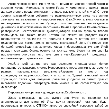
Автор,честно говоря, меня удивил—роман на уровне первой части и
заметно лучше «Человека с котом».Редко у Каменистого циклы читал
дальше второго продолжения,так что здесь исключительный случай.С точки
зрения масштабности события не развиваются—все сюжетные линии
завязаны на выживании в непростом мире Улья.Значительных скачков и
неожиданных поворотов не будет,но это не мешает наслаждаться
динамикой и приключениями персонажей.Вечная проблема Каменистого—
развернутые неестественные диалоги,которой сильно грешила вторая
часть.Здесь же такого почти нет,что не может не радовать.Но,как
говорится:где то убыло,где то прибыло...СТИКС у автора стал неким
одушевлённым божеством,по примеру сталкерской Зоны.По-моему это
большой минус.Ведь так хотелось хаоса и беспорядка,а тут сам Улей
решает кому дать благословение на жизнь,а кому билет на тот свет.За
исключением этого,сам мир мне симпатичен.Каменистый продолжает
постепенно приоткрывать его грани.
Улей,на мой взгляд, это квинтэссенция «попаданства»—более
попаданистее выдумать сложно.Непрерывные перезагрузки кластеров из
разных параллельных реальностей,грызня за место под
солнцем,мутанты,суперспособности и т.д и т.п...Эдакий жанровый пик.И
хорошо,что такая идея получила развитие у одного из самых лучших
писателей подобной литературы.Хоть многие и не согласятся,что это
литература.
Персонажи колоритны и до одури круты.Особенно кот...
Ждём следующую часть,но думаю она будет не скоро,так как
анонсированы две книги об Улье других авторов.А пока они будут
подогревать интерес к CТИКСу автор со спокойной совестью займётся