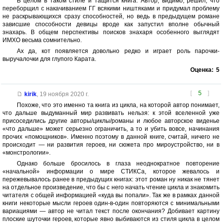
В целом в таком стиле и тащится книга. Автор, видимо, решил, что
переборщил с накачиванием ГГ всякими ништяками и придумал проблему
не раскрывающихся сразу способностей, но ведь в предыдущем романе
зависшие способности девицы вроде как запустил вполне обычный
знахарь. В общем перспективы поисков знахаря особенного выглядят
ИМХО весьма сомнительно.
Ах да, кот появляется довольно редко и играет роль парочки-
выручалочки для глупого Карата.
Оценка:
5
[
5
]
kirik
,
19 ноября 2020 г.
Похоже, что это именно та книга из цикла, на которой автор понимает,
что дальше выдуманный мир развивать нельзя: к этой вселенной уже
присоседились другие авторы/циклы/романы и любое авторское виденье
«что дальше» может серьезно ограничить, а то и убить вовсе, начинания
прочих «помощников». Именно поэтому в данной книге, считай, ничего не
происходит — ни развития героев, ни сюжета про мироустройство, ни в
«монстрологии».
Однако больше бросилось в глаза неоднократное повторение
«начальной» информации о мире СТИКСа, которое жевалось и
пережевывалось ранее в предыдущих книгах: этот роман ну никак не тянет
на отдельное произведение, что бы с него начать чтение цикла и знакомить
читателя с общей информацией «куда вы попали». Так же в рамках данной
книги некоторые мысли героев один-в-один повторяются с минимальными
вариациями — автор не читал текст после окончания? Добивает картину
плоские шуточки героев, которые явно выбиваются из стиля цикла в целом