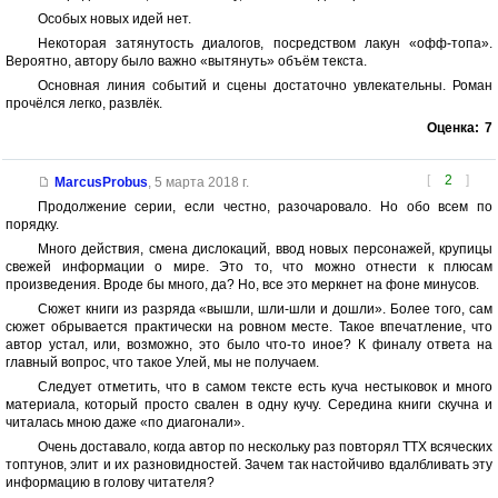
Особых новых идей нет.
Некоторая затянутость диалогов, посредством лакун «офф-топа».
Вероятно, автору было важно «вытянуть» объём текста.
Основная линия событий и сцены достаточно увлекательны. Роман
прочёлся легко, развлёк.
Оценка:
7
[
2
]
MarcusProbus
,
5 марта 2018 г.
Продолжение серии, если честно, разочаровало. Но обо всем по
порядку.
Много действия, смена дислокаций, ввод новых персонажей, крупицы
свежей информации о мире. Это то, что можно отнести к плюсам
произведения. Вроде бы много, да? Но, все это меркнет на фоне минусов.
Сюжет книги из разряда «вышли, шли-шли и дошли». Более того, сам
сюжет обрывается практически на ровном месте. Такое впечатление, что
автор устал, или, возможно, это было что-то иное? К финалу ответа на
главный вопрос, что такое Улей, мы не получаем.
Следует отметить, что в самом тексте есть куча нестыковок и много
материала, который просто свален в одну кучу. Середина книги скучна и
читалась мною даже «по диагонали».
Очень доставало, когда автор по нескольку раз повторял ТТХ всяческих
топтунов, элит и их разновидностей. Зачем так настойчиво вдалбливать эту
информацию в голову читателя?