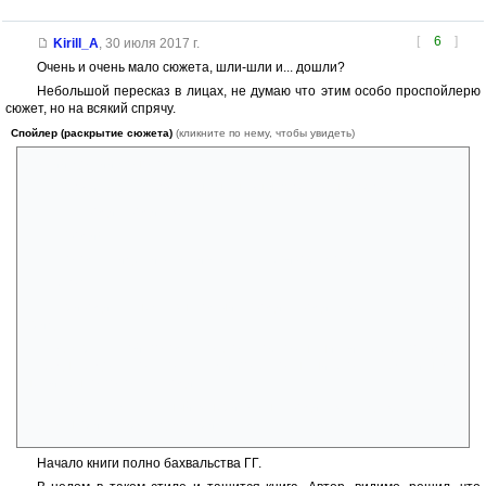
[
6
]
Kirill_A
,
30 июля 2017 г.
Очень и очень мало сюжета, шли-шли и... дошли?
Небольшой пересказ в лицах, не думаю что этим особо проспойлерю
сюжет, но на всякий спрячу.
Спойлер (раскрытие сюжета)
(кликните по нему, чтобы увидеть)
Долгий-долгий монолог:
-Уходи, Карат, уходи, мне не нужны проблемы в городе
-Ну уходи, уходи уже
-Уходи!
Потом ГГ идет и заваливается телевизор смотреть
И опять:
Приходит к нему знакомый: Уходи, уходи уже, щас за тобой
придут
А Карат такой потом: Что это такое, ох ну ни фига себе посидел,
а, бедняге досталось, осколками посекло, ну ничего, так ему и надо,
нефиг было по гостям ходить.
И опять ему местный «шериф», ну уходи уже, я даже тебе уже
караван присмотрел, договорился.
Начало книги полно бахвальства ГГ.