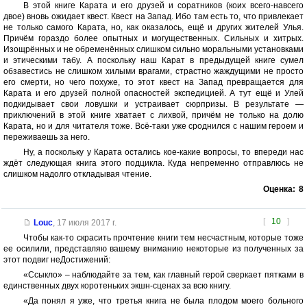
В этой книге Карата и его друзей и соратников (коих всего-навсего
двое) вновь ожидает квест. Квест на Запад. Ибо там есть то, что привлекает
не только самого Карата, но, как оказалось, ещё и других жителей Улья.
Причём гораздо более опытных и могущественных. Сильных и хитрых.
Изощрённых и не обременённых слишком сильно моральными установками
и этическими табу. А поскольку наш Карат в предыдущей книге сумел
обзавестись не слишком хилыми врагами, страстно жаждущими не просто
его смерти, но чего похуже, то этот квест на Запад превращается для
Карата и его друзей полной опасностей экспедицией. А тут ещё и Улей
подкидывает свои ловушки и устраивает сюрпризы. В результате —
приключений в этой книге хватает с лихвой, причём не только на долю
Карата, но и для читателя тоже. Всё-таки уже сроднился с нашим героем и
переживаешь за него.
Ну, а поскольку у Карата остались кое-какие вопросы, то впереди нас
ждёт следующая книга этого подцикла. Куда непременно отправлюсь не
слишком надолго откладывая чтение.
Оценка:
8
[
10
]
Louc
,
17 июля 2017 г.
Чтобы как-то скрасить прочтение книги тем несчастным, которые тоже
ее осилили, представляю вашему вниманию некоторые из полученных за
этот подвиг неДостижений:
«Ссыкло» ‒ наблюдайте за тем, как главный герой сверкает пятками в
единственных двух коротеньких экшн-сценах за всю книгу.
«Да понял я уже, что третья книга не была плодом моего больного