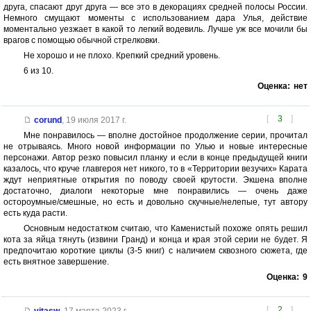
друга, спасают друг друга — все это в декорациях средней полосы России.
Немного смущают моменты с использованием дара Улья, действие
моментально уезжает в какой то легкий водевиль. Лучше уж все мочили бы
врагов с помощью обычной стрелковки.
Не хорошо и не плохо. Крепкий средний уровень.
6 из 10.
Оценка:
нет
[
3
]
corund
,
19 июля 2017 г.
Мне понравилось — вполне достойное продолжение серии, прочитал
не отрываясь. Много новой информации по Улью и новые интересные
персонажи. Автор резко повысил планку и если в конце предыдущей книги
казалось, что круче главгероя нет никого, то в «Территории везучих» Карата
ждут неприятные открытия по поводу своей крутости. Экшена вполне
достаточно, диалоги некоторые мне понравились — очень даже
остороумные/смешные, но есть и довольно скучные/нелепые, тут автору
есть куда расти.
Основным недостатком считаю, что Каменистый похоже опять решил
кота за яйца тянуть (извини Гранд) и конца и края этой серии не будет. Я
предпочитаю короткие циклы (3-5 книг) с наличием сквозного сюжета, где
есть внятное завершение.
Оценка:
9
[
2
]
vitasw
,
17 марта 2023 г.