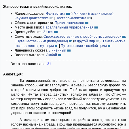
Жанрово-тематический классификатор:
Жанры/поджанры:
Фантастика
(
«Мягкая» (гуманитарная)
научная фантастика
|
Постапокалиптика
)
Общие характеристики:
Приключенческое
Место действия:
Параллельный мир/вселенная
Время действия:
21 век
Сюжетные ходы:
Сверхъестественные способности, супергерои
|
Путешественники (попаданцы)
(
в другой мир
)
|
Генетические
эксперименты, мутации
|
Путешествие к особой цели
Линейность сюжета:
Линейный
Возраст читателя:
Любой
Всего проголосовало:
31
Аннотация:
Ты единственный, кто знает, где припрятаны сокровища, ты
знаешь способ, как их заполучить, и знаешь безопасную дорогу, по
которой к ним можно добраться. Твой план прост и продуман до
мелочей. Ну так вперед, действуй, только не забывай, что Стикс —
мастер неприятных сюрпризов и злейший враг предсказуемости. На
сокровища могут найтись другие претенденты, поэтому заполучить
их и при этом сохранить жизнь вряд ли получится, ну а безопасная
дорога легко становится кошмарной.
А если при этом все серьезные ребята знают, что за твою
голову назначена награда, в кошмар превращается абсолютно все и
даже посреди безопасного стаба тебе придется ходить с оглядкой...