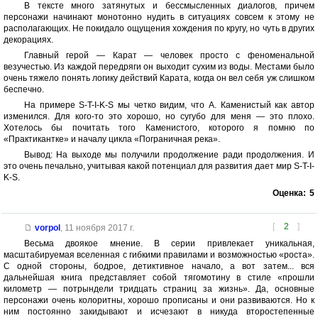
В тексте много затянутых и бессмысленных диалогов, причем
персонажи начинают монотонно нудить в ситуациях совсем к этому не
располагающих. Не покидало ощущения хождения по кругу, но чуть в других
декорациях.
Главный герой — Карат — человек просто с феноменальной
везучестью. Из каждой передряги он выходит сухим из воды. Местами было
очень тяжело понять логику действий Карата, когда он вел себя уж слишком
беспечно.
На примере S-T-I-K-S мы четко видим, что А. Каменистый как автор
изменился. Для кого-то это хорошо, но сугубо для меня — это плохо.
Хотелось бы почитать того Каменистого, которого я помню по
«Практикантке» и началу цикла «Пограничная река».
Вывод: На выходе мы получили продолжение ради продолжения. И
это очень печально, учитывая какой потенциал для развития дает мир S-T-I-
K-S.
Оценка:
5
[
2
]
vorpol
,
11 ноября 2017 г.
Весьма двоякое мнение. В серии привлекает уникальная,
масштабируемая вселенная с гибкими правилами и возможностью «роста».
С одной стороны, бодрое, детиктивное начало, а вот затем... вся
дальнейшая книга представляет собой тягомотину в стиле «прошли
километр — потрындели тридцать страниц за жизнь». Да, основные
персонажи очень колоритны, хорошо прописаны и они развиваются. Но к
ним постоянно закидывают и исчезают в никуда второстепенные