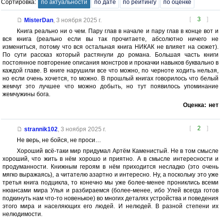
Сортировка:
по актуальности
по дате
по рейтингу
по оценке
[
3
]
MisterDan
,
3 ноября 2025 г.
Книга реально ни о чем. Пару глав в начале и пару глав в конце вот и
вся книга (реально если вы так прочитаете, абсолютно ничего не
измениться, потому что вся остальная книга НИКАК не влияет на сюжет).
По сути рассказ который растянули до романа. Большая часть книги
постоянное повторение описания монстров и прокачки навыков буквально в
каждой главе. В книге нарушили все что можно, по черноте ходить нельзя,
но если очень хочется, то можно. В прошлый книгах говорилось что белый
жемчуг это лучшее что можно добыть, но тут появилось упоминание
жемчужины бога.
Оценка:
нет
[
2
]
strannik102
,
3 ноября 2025 г.
Не верь, не бойся, не проси…
Хороший всё-таки мир придумал Артём Каменистый. Не в том смысле
хороший, что жить в нём хорошо и приятно. А в смысле интересности и
продуманности. Книжным героям в нём приходится несладко (это очень
мягко выражаясь), а читателю азартно и интересно. Ну, а поскольку это уже
третья книга подцикла, то конечно мы уже более-менее прониклись всеми
нюансами мира Улья и разбираемся (более-менее, ибо Улей всегда готов
подкинуть нам что-то новенькое) во многих деталях устройства и поведения
этого мира и населяющих его людей. И нелюдей. В разной степени их
нелюдимости.