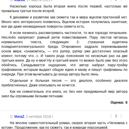
Насколько хороша была вторая книга после первой, настолько же
провальна третья после второй.
К динамике и развитию как сюжета так и мира вцелом претензий нет.
Много чего интересного появилось. Вцелом история получилась занятная,
кое где даже неожиданные повороты сюжета есть.
А если начинать рассматривать частности, то все гораздо печальнее.
Неслобо напрягает равный ритм повествования. Пару листов читаешь
нормального текста, следующих 2- страшная нудятина
псевдоинтеллектуального бреда. Откровенно задрало пережовывание
основ мира: «знакомтесь, — это рупер, рупер уже достаточно опасный
клиент, потому что...». И такого рода пояснения по несколько раз на две
третьих книги. Да ну е-мое! Ну в третьей книге то можно было уже без этого
обойтись. Складывается ощущение, что автор набрал пару-тройку
графоманов, которым выдает общую идею и канву и пишут графоманы по
очереди. При этом вычитывать до конца автору было лень.
Отдельная и больная песня — это диалоги, особенно диалоги
приблатненных. Даже описывать не хочется.
Как ни сомнительна эта книга, но без нее придуманный мир автора
зиял бы огромными белыми пятнами.
Оценка:
6
[
2
]
VovaZ
,
2 октября 2018 г.
Не вполне самостоятельный роман, скорее вторая часть «Человека с
котом». Продолжение, как по сюжету, так и команде персонажей.