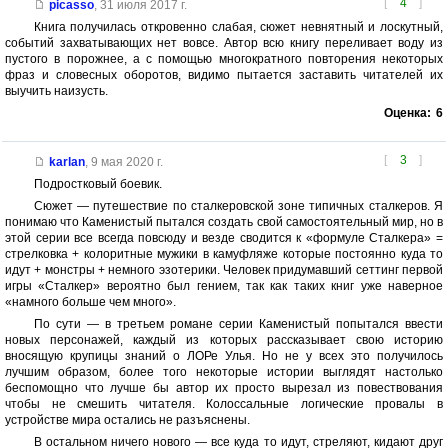
[
4
]
picasso
,
31 июля 2017 г.
Книга получилась откровенно слабая, сюжет невнятный и лоскутный,
событий захватывающих нет вовсе. Автор всю книгу переливает воду из
пустого в порожнее, а с помощью многократного повторения некоторых
фраз и словесных оборотов, видимо пытается заставить читателей их
выучить наизусть.
Оценка:
6
[
3
]
karlan
,
9 мая 2020 г.
Подростковый боевик.
Сюжет — путешествие по сталкеровской зоне типичных сталкеров. Я
понимаю что Каменистый пытался создать свой самостоятельный мир, но в
этой серии все всегда повсюду и везде сводится к «формуле Сталкера» =
стрелковка + колоритные мужики в камуфляже которые постоянно куда то
идут + монстры + немного эзотерики. Человек придумавший сеттинг первой
игры «Сталкер» вероятно был гением, так как таких книг уже наверное
«намного больше чем много».
По сути — в третьем романе серии Каменистый попытался ввести
новых персонажей, каждый из которых рассказывает свою историю
вносящую крупицы знаний о ЛОРе Улья. Но не у всех это получилось
лучшим образом, более того некоторые истории выглядят настолько
беспомощно что лучше бы автор их просто вырезал из повествования
чтобы не смешить читателя. Колоссальные логические провалы в
устройстве мира остались не разъяснены.
В остальном ничего нового — все куда то идут, стреляют, кидают друг