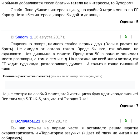
и обычно добавляются «если брать читателя не интересом, то йумором».
Слабо. Явно убивает интерес к циклу, по крайней мере именно по ГГ
Карату. Читал без интереса, скорее бы дойти до конца.
Оценка:
5
[
5
]
Sodom_1
,
16 августа 2017 г.
Откровенно говоря, намного слабее первых двух (Элли в расчет не
брать). Не ожидал от автора такого. Вроде бы все, как обычно, но
скучновато. Нет динамике в сюжете. Процентов 50 в романе занимает
место разговоры, о том, о сем и т. д. На протяжение всей книги читаем, как
ГГ ходит туда сюда, разговаривает, думает . И только в конце киношный
экшн.
Спойлер (раскрытие сюжета)
(кликните по нему, чтобы увидеть)
Все сидели в одной комнате, всех убило!
Но, не смотрю на слабый сюжет, этой части цикла буду ждать продолжение!
Все таки мир S-T-I-K-S, это, что-то! Твердая 7-ка!
Оценка:
7
[
5
]
Волочара121
,
8 июля 2017 г.
Так как отзывы на первые части я оставил,то решил вкратце
охарактеризовать и «Территорию везучих» («Цвет её глаз» не читал и не
собираюсь).