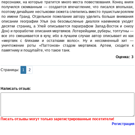
персонажи, на которые тратится много места повествования. Конец книги
получился скомканным — создается впечатление, что писался впопыхах,
поэтому дичайшие нестыковки сюжета слепились вместо пушистым роялем
по имени Гранд. Отдельное пожелание автору уделить больше внимания
описании географии Улья (на безсмысленые диалоги наемников уходят
десятки страниц, а Улей описывается параграфом Запад-Восток и снизу
Дон) и проработке описания мертвяков. Лотерейщики, руберы, топтутны —
все это смешивается в кучу, ибо в лучшем случае автор описывает их как
«мертвяк с бляхами и остатками волос». Ну и несомненный хит —
уничтожение роты «Паттонов» стадом мертвяков. Артем, сходите к
памятнику и пощупайте, что такое танк.
Оценка:
3
Страницы:
1
2
Написать отзыв:
Писать отзывы могут только зарегистрированные посетители!
Регистрация