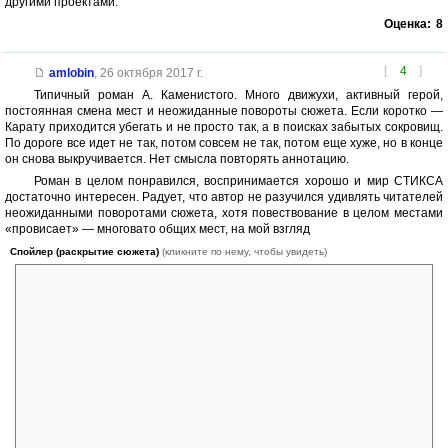
другими проектами.
Оценка:
8
[
4
]
amlobin
,
26 октября 2017 г.
Типичный роман А. Каменистого. Много движухи, активный герой,
постоянная смена мест и неожиданные повороты сюжета. Если коротко —
Карату приходится убегать и не просто так, а в поисках забытых сокровищ.
По дороге все идет не так, потом совсем не так, потом еще хуже, но в конце
он снова выкручивается. Нет смысла повторять аннотацию.
Роман в целом понравился, воспринимается хорошо и мир СТИКСА
достаточно интересен. Радует, что автор не разучился удивлять читателей
неожиданными поворотами сюжета, хотя повествование в целом местами
«провисает» — многовато общих мест, на мой взгляд
Спойлер (раскрытие сюжета)
(кликните по нему, чтобы увидеть)
— То, что вы, неграмотные обыватели Улья, называете элитой,
заслуживает расширенного списка наименований. Его вершину вы
вряд ли повстречаете на востоке, а вот здесь шанс гораздо выше. Из-
за таких тварей далеко на запад не получится забраться даже с
командой, где собраны люди с множеством полезных и развитых
умений. Высшая элита опасна не размерами, не силой и не
ловкостью, у нее свои умения, свои тайны, она способна раскрывать
наши хитрости.
— Ты о матерых? О тех, которые танками в футбол играют?
— Можно сказать и так. Или о близких к ним. Я о тех, у которых