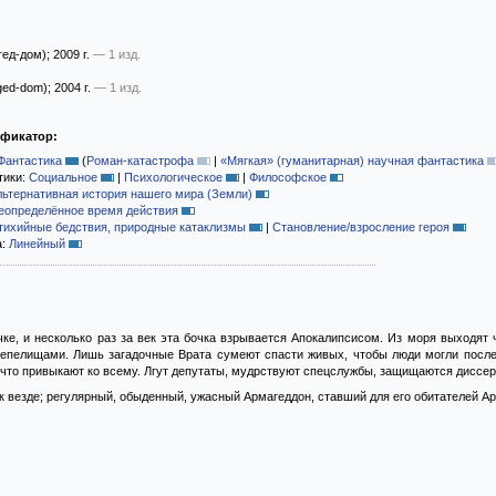
ед-дом)
; 2009 г.
— 1 изд.
ed-dom)
; 2004 г.
— 1 изд.
ификатор:
Фантастика
(
Роман-катастрофа
|
«Мягкая» (гуманитарная) научная фантастика
тики:
Социальное
|
Психологическое
|
Философское
льтернативная история нашего мира (Земли)
еопределённое время действия
тихийные бедствия, природные катаклизмы
|
Становление/взросление героя
а:
Линейный
ке, и несколько раз за век эта бочка взрывается Апокалипсисом. Из моря выходят 
 пепелищами. Лишь загадочные Врата сумеют спасти живых, чтобы люди могли после
 что привыкают ко всему. Лгут депутаты, мудрствуют спецслужбы, защищаются диссерт
как везде; регулярный, обыденный, ужасный Армагеддон, ставший для его обитателей 