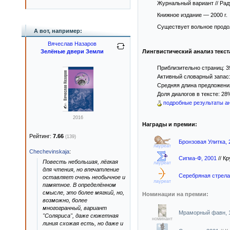
Журнальный вариант // Раду
Книжное издание — 2000 г.
Существует вольное прод
А вот, например:
Вячеслав Назаров
Зелёные двери Земли
Лингвистический анализ текст
Приблизительно страниц: 3
Активный словарный запас:
Средняя длина предложения
Доля диалогов в тексте: 28
подробные результаты ан
2016
Награды и премии:
Рейтинг:
7.66
(139)
Бронзовая Улитка,
лауреат
Chechevinskaja
:
Сигма-Ф, 2001
//
Кр
Повесть небольшая, лёгкая
лауреат
для чтения, но впечатление
Серебряная стрела
оставляет очень необычное и
лауреат
памятное. В определённом
смысле, это более мягкий, но,
Номинации на премии:
возможно, более
многогранный, вариант
Мраморный фавн, 
"Соляриса", даже сюжетная
номинант
линия схожая есть, но даже и