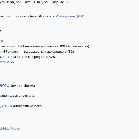
га, 1999, №7 – стр.24-107, №8 – стр. 32-110
олжение — рассказ Аллы Френклах
«Экскурсия»
(2019).
а:
90
 высокий (3091 уникальное слово на 10000 слов текста)
: 57 знаков — на редкость ниже среднего (81)!
%, что немного ниже среднего (37%)
ализа >>
 2001
//
Крупная форма
упная форма, романы
, 2013
//
Апокалипсис века
1999
//
Роман