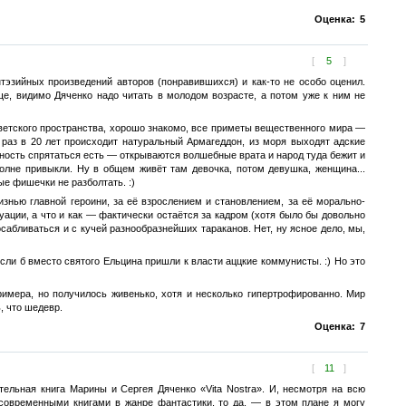
Оценка:
5
[
5
]
эзийных произведений авторов (понравившихся) и как-то не особо оценил.
бще, видимо Дяченко надо читать в молодом возрасте, а потом уже к ним не
советского пространства, хорошо знакомо, все приметы вещественного мира —
раз в 20 лет происходит натуральный Армагеддон, из моря выходят адские
жность спрятаться есть — открываются волшебные врата и народ туда бежит и
 вполне привыкли. Ну в общем живёт там девочка, потом девушка, женщина...
ые фишечки не разболтать. :)
нью главной героини, за её взрослением и становлением, за её морально-
ации, а что и как — фактически остаётся за кадром (хотя было бы довольно
сабливаться и с кучей разнообразнейших тараканов. Нет, ну ясное дело, мы,
сли б вместо святого Ельцина пришли к власти аццкие коммунисты. :) Но это
римера, но получилось живенько, хотя и несколько гипертрофированно. Мир
, что шедевр.
Оценка:
7
[
11
]
тельная книга Марины и Сергея Дяченко «Vita Nostra». И, несмотря на всю
современными книгами в жанре фантастики, то да, — в этом плане я могу