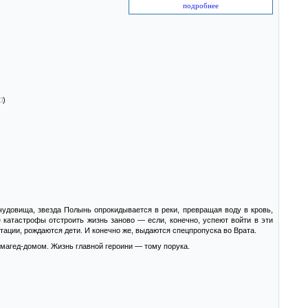
подробнее
)
чудовища, звезда Полынь опрокидывается в реки, превращая воду в кровь,
 катастрофы отстроить жизнь заново — если, конечно, успеют войти в эти
ации, рождаются дети. И конечно же, выдаются спецпропуска во Врата.
Армагед-домом. Жизнь главной героини — тому порука.