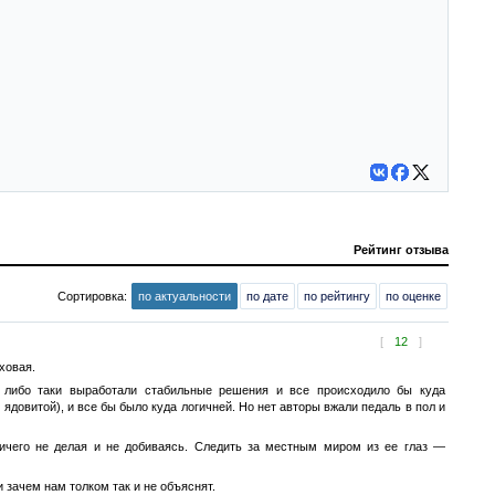
Рейтинг отзыва
Сортировка:
по актуальности
по дате
по рейтингу
по оценке
[
12
]
ховая.
, либо таки выработали стабильные решения и все происходило бы куда
довитой), и все бы было куда логичней. Но нет авторы вжали педаль в пол и
ничего не делая и не добиваясь. Следить за местным миром из ее глаз —
 зачем нам толком так и не объяснят.