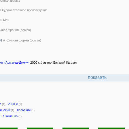
рупная форма
//
Художественное произведение
ый Меч
ьшая Урания (роман)
01
//
Крупная форма (роман)
ко «Армагед-Дом»»
, 2000 г. // автор: Виталий Каплан
показать
-е
,
2020-е
(1)
(1)
аинский
,
польский
(1)
(1)
Е. Якименко
(1)