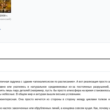
2009 г.
раинский)
>
типичная задумка с эдаким «апокалипсисом по расписанию». А вот реализация просто а
вно или укатились в натуральное средневековье из-за постоянных разрушений
ять лишь пару деталей (например, пусть бы просто атмосфера на время становилось я
ры небесные. В общем мир и антураж вышли весьма условными.
неинтересная. Она просто мечется из стороны в сторону между циклами толком 
о наспех законченных или обрубленных линий, а концовка совсем куцая. Как, почему и