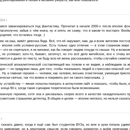
024 г.
яся замаскироваться под фантастику. Прочитал в начале 2000-х после вполне фэнт
лагополучно забыв о чём книга, ну и опять не скажу, что в каком-то восторге. Воо
щения, что остались тогда. :)
ем на наш, живёт девочка Лида. Всё, что её окружает, нам, да и всем жителям пост
 вполне себе условно-русские. Есть только одно отличие — в этом странном мире 
 кто не спрятался, я не виноват, как бы говорят людям откуда-то свыше. Ну и возмо
о, не успевает, кого-то, бывает, затопчут, но это всё дело житейское, все к этому
бляется и далее по тексту, не буду всю её жизнь рассказывать, чтобы случайно сюжетн
ической апокалиптической составляющей мы толком и не видим, а наблюдаем за жиз
он — он придуман лишь для того, чтобы показывать людей в стрессово-опасной ситу
. Ну а главная героиня — человек, как человек, весьма эгоистичная, умеющая приспо
ически святые, так что можно и покривить рот на такого персонажа. ;)
 устройству — явная попытка поиграть в антиутопию лайт и показать, чтобы было, е
е конца 90-х, когда такие сценарии теоретически были возможными.
значную героиню, хотя она и рисовалась скорее всего в качестве назидательного п
тсоветские страшилки детектед. В общем и целом — вполне неплохо, но нельзя сказать
г.
о сказать давно, когда я ещё сам был студентом ВУЗа, ко мне в руки попала удиви
о заявления, но в некотором смысле, если говорить конкретно о моём увлечении 