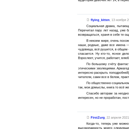
flying_kitten
,
13 ноября 2
Социальная драма, пытающа
Перечитал пару лет назад, уже б
возвращаться, храня в себе те ощу
В некоем мире, очень похож
наши, родные, даже все имена —
чудовища, всё рушится, в общем —
спасается. Ну кто-то, ясное дел
Взрослеет, учится, работает, влю
По большому счёту фантаст
этическими эволюциями. Армагедд
интересно раскрыть поподробней)
читатели, сами все в белом, практ
По общественно-социальному
так, мои домыслы, книга то всё ж
Спасибо авторам за неодно
интересен, но не проработан, пос
FirstZurg
,
22 апреля 2021 
Когда-то, теперь уже можн
высокопарность моего следующег