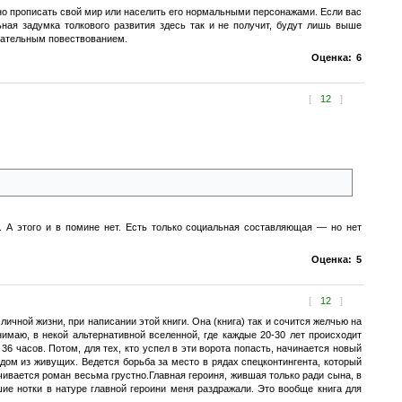
о прописать свой мир или населить его нормальными персонажами. Если вас
ьная задумка толкового развития здесь так и не получит, будут лишь выше
екательным повествованием.
Оценка:
6
[
12
]
 А этого и в помине нет. Есть только социальная составляющая — но нет
Оценка:
5
[
12
]
чной жизни, при написании этой книги. Она (книга) так и сочится желчью на
нимаю, в некой альтернативной вселенной, где каждые 20-30 лет происходит
6 часов. Потом, для тех, кто успел в эти ворота попасть, начинается новый
дом из живущих. Ведется борьба за место в рядах спецконтингента, который
нчивается роман весьма грустно.Главная героиня, жившая только ради сына, в
шие нотки в натуре главной героини меня раздражали. Это вообще книга для