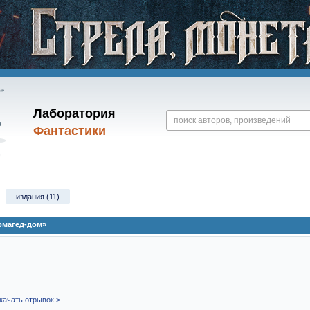
Лаборатория
Фантастики
издания (11)
рмагед-дом»
качать отрывок >