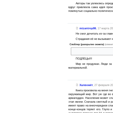
Авторы так увлеклись опре
вдруг привлекла сама идея прои
помянутые социально-политически
mizantrop86
,
17 марта 20
Не смог дочитать из-за глав
Страдания её не вызывают н
Спойлер (раскрытие сюжета)
(кликни
бедную, несчастную заставля
ПОДЛЕЦЫ!!!
Мир не продуман. Люди за 
материальной.
Халвомёт
,
27 февраля 20
Книга произвела на меня гн
окружающий мир. Вот уж где во в
армагеддон. Население может спас
этап жизни. Сначала светлый и р
имеет право на внеочередное спас
конце-концов теряет его. Глупо 
аудитории девочек лет 14, в пери