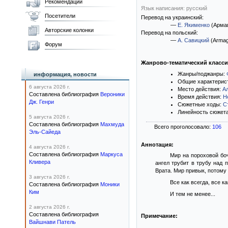
Рекомендации
Язык написания: русский
Посетители
Перевод на украинский:
—
Е. Якименко
(Армаг
Авторские колонки
Перевод на польский:
—
А. Савицкий
(Armag
Форум
Жанрово-тематический класс
Жанры/поджанры:
информация, новости
Общие характерис
6 августа 2026 г.
Место действия:
А
Составлена библиография
Вероники
Время действия:
Н
Дж. Генри
Сюжетные ходы:
С
Линейность сюжет
5 августа 2026 г.
Составлена библиография
Махмуда
Всего проголосовало:
106
Эль-Сайеда
Аннотация:
4 августа 2026 г.
Составлена библиография
Маркуса
Мир на пороховой боч
Кливера
ангел трубит в трубу над
Врата. Мир привык, потому
3 августа 2026 г.
Все как всегда, все 
Составлена библиография
Моники
Ким
И тем не менее...
2 августа 2026 г.
Составлена библиография
Примечание:
Вайшнави Патель