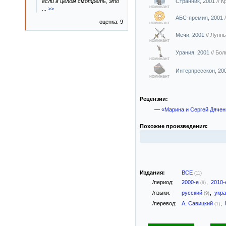
если в целом смотреть, это
Странник, 2001
//
К
номинант
...
>>
АБС-премия, 2001
оценка: 9
номинант
Мечи, 2001
//
Лунн
номинант
Урания, 2001
//
Бол
номинант
Интерпресскон, 20
номинант
Рецензии:
—
«Марина и Сергей Дячен
Похожие произведения:
Издания:
ВСЕ
(11)
/период:
2000-е
,
2010
(9)
/языки:
русский
,
укр
(9)
/перевод:
А. Савицкий
,
(1)