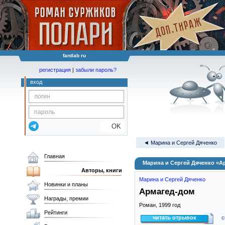
fantlab ru
регистрация
|
забыли пароль?
вход
OK
◄ Марина и Сергей Дяченко
Главная
Марина и Сергей Дяченко «А
Авторы, книги
Марина и Сергей Дяченко
Новинки и планы
Армагед-дом
Награды, премии
Роман,
1999
год
Рейтинги
читать отрывок
с