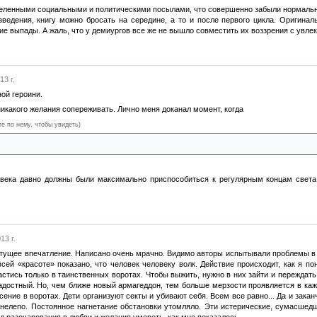
деленными социальными и политическими посылами, что совершенно забыли нормальн
зведения, книгу можно бросать на середине, а то и после первого цикла. Оригинал
е выпады. А жаль, что у демиургов все же не вышло совместить их воззрения с увл
13 г.
ной героини.
икакого желания сопереживать. Лично меня доканал момент, когда
те по нему, чтобы увидеть)
ют в полевых условиях — О БОЖЕ!!!111 — чистить картошку!
века давно должны были максимально приспособиться к регулярным концам света.
13 г.
етущее впечатление. Написано очень мрачно. Видимо авторы испытывали проблемы в ли
сей «красоте» показано, что человек человеку волк. Действие происходит, как я по
тись только в таинственных воротах. Чтобы выжить, нужно в них зайти и переждать 3
адостный. Но, чем ближе новый армагеддон, тем больше мерзости проявляется в каж
ение в воротах. Дети организуют секты и убивают себя. Всем все равно... Да и зака
и нелепо. Постоянное нагнетание обстановки утомляло. Эти истерические, сумасшед
од разочарования в любви и желания умереть, как мне показалось.