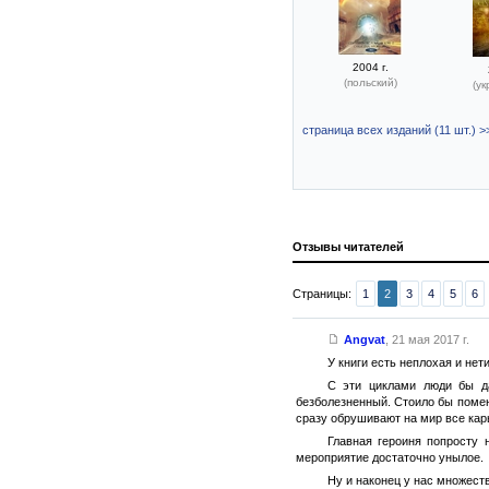
2004 г.
(польский)
(ук
страница всех изданий (11 шт.) >
Отзывы читателей
Страницы:
1
2
3
4
5
6
Angvat
,
21 мая 2017 г.
У книги есть неплохая и не
С эти циклами люди бы да
безболезненный. Стоило бы помен
сразу обрушивают на мир все ка
Главная героиня попросту 
мероприятие достаточно унылое.
Ну и наконец у нас множеств