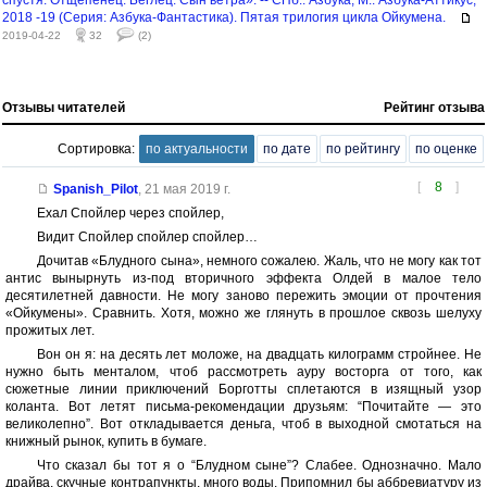
2018 -19 (Серия: Азбука-Фантастика). Пятая трилогия цикла Ойкумена.
2019-04-22
32
(2)
Отзывы читателей
Рейтинг отзыва
Сортировка:
по актуальности
по дате
по рейтингу
по оценке
[
8
]
Spanish_Pilot
,
21 мая 2019 г.
Ехал Спойлер через спойлер,
Видит Спойлер спойлер спойлер…
Дочитав «Блудного сына», немного сожалею. Жаль, что не могу как тот
антис вынырнуть из-под вторичного эффекта Олдей в малое тело
десятилетней давности. Не могу заново пережить эмоции от прочтения
«Ойкумены». Сравнить. Хотя, можно же глянуть в прошлое сквозь шелуху
прожитых лет.
Вон он я: на десять лет моложе, на двадцать килограмм стройнее. Не
нужно быть менталом, чтоб рассмотреть ауру восторга от того, как
сюжетные линии приключений Борготты сплетаются в изящный узор
коланта. Вот летят письма-рекомендации друзьям: “Почитайте — это
великолепно”. Вот откладывается деньга, чтоб в выходной смотаться на
книжный рынок, купить в бумаге.
Что сказал бы тот я о “Блудном сыне”? Слабее. Однозначно. Мало
драйва, скучные контрапункты, много воды. Припомнил бы аббревиатуру из