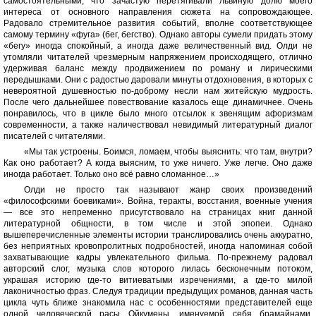
самостоятельными, что зачастую перетягивали львиную долю моего
интереса от основного направления сюжета на сопровождающее.
Радовало стремительное развития событий, вполне соответствующее
самому термину «фуга» (бег, бегство). Однако авторы сумели придать этому
«бегу» иногда спокойный, а иногда даже величественный вид. Олди не
утомляли читателей чрезмерным напряжением происходящего, отлично
удерживая баланс между продвижением по роману и лирическими
передышками. Они с радостью даровали минуты отдохновения, в которых с
невероятной душевностью по-доброму несли нам житейскую мудрость.
После чего дальнейшее повествование казалось еще динамичнее. Очень
понравилось, что в цикле было много отсылок к звенящим афоризмам
современности, а также наличествовал невидимый литературный диалог
писателей с читателями.
«Мы так устроены. Боимся, ломаем, чтобы выяснить: что там, внутри?
Как оно работает? А когда выясним, то уже ничего. Уже легче. Оно даже
иногда работает. Только оно всё равно сломанное…»
Олди не просто так называют жанр своих произведений
«философскими боевиками». Война, теракты, восстания, военные учения
— все это непременно присутствовало на страницах книг данной
литературной общности, в том числе и этой эпопеи. Однако
вышеперечисленные элементы истории транслировались очень аккуратно,
без неприятных кровопролитных подробностей, иногда напоминая собой
захватывающие кадры увлекательного фильма. По-прежнему радовал
авторский слог, музыка слов которого лилась бесконечным потоком,
украшая историю где-то витиеватыми изречениями, а где-то милой
лаконичностью фраз. Следуя традиции предыдущих романов, данная часть
цикла чуть ближе знакомила нас с особенностями представителей еще
одной человеческой расы Ойкумены, именуемой себя брамайнами.