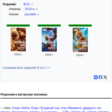
Издания:
ВСЕ
(3)
/период:
2010-е
(3)
/языки:
русский
(3)
2018 г.
2018 г.
2019 г.
страница всех изданий (3 шт.) >>
Рецензии в авторских колонках
— imra:
Генри Лайон Олди «Блудный сын, или Ойкумена: двадцать лет
спустя. Отщепенец. Беглец. Сын ветра». -- СПб.: Азбука, М.: Азбука-Аттикус,