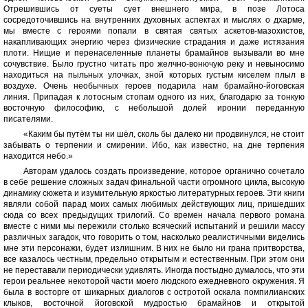
Отрешившись от суеты сует внешнего мира, в позе Лотоса
сосредоточившись на внутренних духовных аспектах и мыслях о дхарме,
мы вместе с героями попали в святая святых аскетов-мазохистов,
накапливающих энергию через физические страдания и даже истязания
плоти. Нищие и перенаселенные планеты брамайнов вызывали во мне
сочувствие. Было грустно читать про желчно-вонючую реку и невыносимо
находиться на пыльных улочках, зной которых густым киселем плыл в
воздухе. Очень необычных героев подарила нам брамайно-йоговская
линия. Припадая к лотосным стопам одного из них, благодарю за тонкую
восточную философию, с небольшой долей иронии переданную
писателями.
«Каким бы путём ты ни шёл, сколь бы далеко ни продвинулся, не стоит
забывать о терпении и смирении. Ибо, как известно, на дне терпения
находится небо.»
Авторам удалось создать произведение, которое органично сочетало
в себе решение сложных задач финальной части огромного цикла, высокую
динамику сюжета и изумительную яркостью литературных героев. Эти книги
являли собой парад моих самых любимых действующих лиц, пришедших
сюда со всех предыдущих трилогий. Со времен начала первого романа
вместе с ними мы пережили столько всяческий испытаний и решили массу
различных загадок, что говорить о том, насколько реалистичными виделись
мне эти персонажи, будет излишним. В них не было ни грана притворства,
все казалось честным, предельно открытым и естественным. При этом они
не переставали периодически удивлять. Иногда постыдно думалось, что эти
герои реальнее некоторой части моего людского ежедневного окружения. Я
была в восторге от шикарных диалогов с остротой оскала помпилианских
клыков, восточной йоговской мудростью брамайнов и открытой