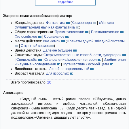
подробнее
Жанрово-тематический классификатор:
Жанры/поджанры:
Фантастика
(
Космоопера
|
«Мягкая»
(гуманитарная) научная фантастика
)
Общие характеристики:
Приключенческое
|
Психологическое
|
Философское
|
Социальное
Место действия:
Вне Земли
(
Планеты другой звёздной системы
|
Открытый космос
)
Время действия:
Далёкое будущее
Сюжетные ходы:
Сверхъестественные способности, супергерои
|
Спецслужбы
|
Становление/взросление героя
|
Изобретения
и научные исследования
|
Путешествие к особой цели
Линейность сюжета:
Линейно-параллельный
Возраст читателя:
Для взрослых
Всего проголосовало:
20
Аннотация:
«Блудный сын» – пятый роман эпопеи «Ойкумена», давно
заслужившей интерес и любовь читателей. «Космическая
симфония» была написана Г. Л. Олди десять лет назад, а в «одной
далекой галактике» год идет за два – не зря у нового романа есть
подзаголовок «Ойкумена: двадцать лет спустя».