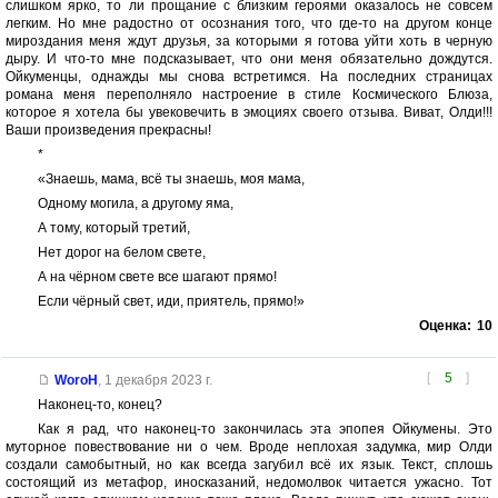
слишком ярко, то ли прощание с близким героями оказалось не совсем
легким. Но мне радостно от осознания того, что где-то на другом конце
мироздания меня ждут друзья, за которыми я готова уйти хоть в черную
дыру. И что-то мне подсказывает, что они меня обязательно дождутся.
Ойкуменцы, однажды мы снова встретимся. На последних страницах
романа меня переполняло настроение в стиле Космического Блюза,
которое я хотела бы увековечить в эмоциях своего отзыва. Виват, Олди!!!
Ваши произведения прекрасны!
*
«Знаешь, мама, всё ты знаешь, моя мама,
Одному могила, а другому яма,
А тому, который третий,
Нет дорог на белом свете,
А на чёрном свете все шагают прямо!
Если чёрный свет, иди, приятель, прямо!»
Оценка:
10
[
5
]
WoroH
,
1 декабря 2023 г.
Наконец-то, конец?
Как я рад, что наконец-то закончилась эта эпопея Ойкумены. Это
муторное повествование ни о чем. Вроде неплохая задумка, мир Олди
создали самобытный, но как всегда загубил всё их язык. Текст, сплошь
состоящий из метафор, иносказаний, недомолвок читается ужасно. Тот