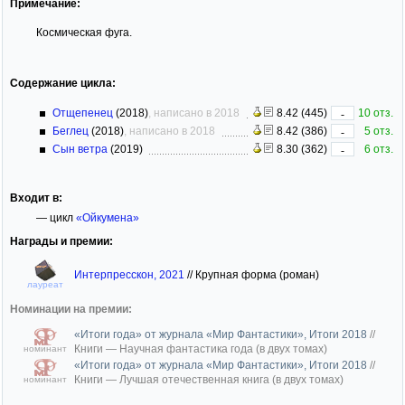
Примечание:
Космическая фуга.
Содержание цикла:
Отщепенец
(2018)
, написано в 2018
8.42 (445)
10 отз.
-
Беглец
(2018)
, написано в 2018
8.42 (386)
5 отз.
-
Сын ветра
(2019)
8.30 (362)
6 отз.
-
Входит в:
— цикл
«Ойкумена»
Награды и премии:
Интерпресскон, 2021
//
Крупная форма (роман)
лауреат
Номинации на премии:
«Итоги года» от журнала «Мир Фантастики», Итоги 2018
//
Книги — Научная фантастика года (в двух томах)
номинант
«Итоги года» от журнала «Мир Фантастики», Итоги 2018
//
Книги — Лучшая отечественная книга (в двух томах)
номинант