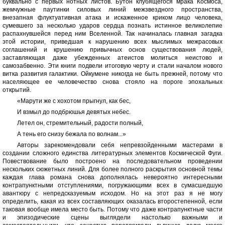
буквально с первых нотных листов. Бутон клубящегося мрака Космоса,
жемчужные паутинки силовых линий межзвездного пространства,
внезапная флуктуативная атака и искаженное криком лицо человека,
сумевшего за несколько ударов сердца познать истинное великолепие
распахнувшейся перед ним Вселенной. Так начиналась главная загадка
этой истории, приведшая к нарушению всех мыслимых межрасовых
соглашений и крушению привычных основ существования людей,
заставляющая даже убежденных атеистов молиться неистово и
самозабвенно. Эти книги подвели итоговую черту и стали началом нового
витка развития галактики. Ойкумене никогда не быть прежней, потому что
населяющее ее человечество снова стояло на пороге эпохальных
открытий.
«Марути же с хохотом прыгнул, как бес,
И взмыл до подбрюшья девятых небес.
Летел он, стремительный, радости полный,
А тень его снизу бежала по волнам...»
Авторы зарекомендовали себя непревзойденными мастерами в
создании сложного единства литературных элементов Космической Фуги.
Повествование было построено на последовательном проведении
нескольких сюжетных линий. Для более полного раскрытия основной темы
каждая глава романа снова дополнялась невероятно интересными
контрапунктными отступлениями, погружающими всех в сумасшедшую
авантюру с непредсказуемым исходом. Но на этот раз я не могу
определить, какая из всех составляющих оказалась второстепенной, если
таковая вообще имела место быть. Потому что даже контрапунктные части
и эпизодические сцены выглядели настолько важными и