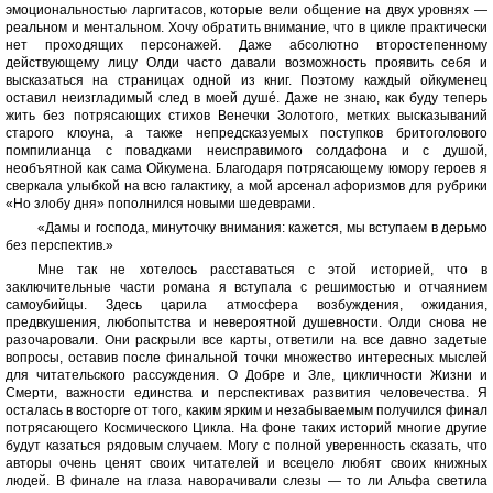
эмоциональностью ларгитасов, которые вели общение на двух уровнях —
реальном и ментальном. Хочу обратить внимание, что в цикле практически
нет проходящих персонажей. Даже абсолютно второстепенному
действующему лицу Олди часто давали возможность проявить себя и
высказаться на страницах одной из книг. Поэтому каждый ойкуменец
оставил неизгладимый след в моей душé. Даже не знаю, как буду теперь
жить без потрясающих стихов Венечки Золотого, метких высказываний
старого клоуна, а также непредсказуемых поступков бритоголового
помпилианца с повадками неисправимого солдафона и с душой,
необъятной как сама Ойкумена. Благодаря потрясающему юмору героев я
сверкала улыбкой на всю галактику, а мой арсенал афоризмов для рубрики
«Но злобу дня» пополнился новыми шедеврами.
«Дамы и господа, минуточку внимания: кажется, мы вступаем в дерьмо
без перспектив.»
Мне так не хотелось расставаться с этой историей, что в
заключительные части романа я вступала с решимостью и отчаянием
самоубийцы. Здесь царила атмосфера возбуждения, ожидания,
предвкушения, любопытства и невероятной душевности. Олди снова не
разочаровали. Они раскрыли все карты, ответили на все давно задетые
вопросы, оставив после финальной точки множество интересных мыслей
для читательского рассуждения. О Добре и Зле, цикличности Жизни и
Смерти, важности единства и перспективах развития человечества. Я
осталась в восторге от того, каким ярким и незабываемым получился финал
потрясающего Космического Цикла. На фоне таких историй многие другие
будут казаться рядовым случаем. Могу с полной уверенность сказать, что
авторы очень ценят своих читателей и всецело любят своих книжных
людей. В финале на глаза наворачивали слезы — то ли Альфа светила