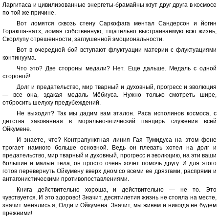
Ларгитаса и цивилизованные энергеты-брамайны жгут друг друга в космосе
по той же причине.
Вот ломятся сквозь стену Саркофага ментал Сандерсон и йогин
Горакша-натх, ломая собственную, тщательно выстраиваемую всю жизнь,
Скорлупу отрешенности, заглушенной эмоциональности.
Вот в очередной бой вступают флуктуации материи с флуктуациями
континуума.
Что это? Две стороны медали? Нет. Еще дальше. Медаль с одной
стороной!
Долг и предательство, мир тварный и духовный, прогресс и эволюция
— все она, эдакая медаль Мёбиуса. Нужно только смотреть шире,
отбросить шелуху предубеждений.
Не выходит? Так мы дадим вам эталон. Раса исполинов космоса, с
детства закованная в морально-этический панцирь служения всей
Ойкумене.
И знаете, что? Контрапунктная линия Гая Тумидуса на этом фоне
трогает намного больше основной. Ведь он плевать хотел на долг и
предательство, мир тварный и духовный, прогресс и эволюцию, на эти ваши
большие и малые тела, он просто очень хочет помочь другу. И для этого
готов перевернуть Ойкумену вверх дном со всеми ее дрязгами, распрями и
антагонистическими противопоставлениями.
Книга действительно хороша, и действительно — не то. Это
чувствуется. И это здорово! Значит, десятилетия жизнь не стояла на месте,
значит менялись я, Олди и Ойкумена. Значит, мы живем и никогда не будем
прежними!