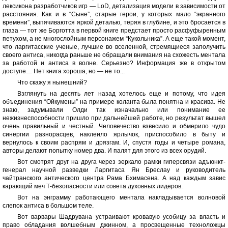
лексикона разработчиков игр — LoD, детализация модели в зависимости от
расстояния. Как и в “Сыне”, старые герои, у которых мало “экранного
времени”, выпячиваются яркой деталью, теряя в глубине, и это бросается в
глаза — тот же Борготта в первой книге предстает просто расфуфыренным
петухом, а не многослойным персонажем “Кукольника”. А еще такой момент,
что ларгитасские ученые, лучшие во вселенной, стремящиеся заполучить
своего антиса, никогда раньше не обращали внимания на схожесть ментала
за работой и антиса в волне. Серьезно? Информация же в открытом
доступе… Нет книга хороша, но — не то...
Что скажу я нынешний?
Взглянуть на десять лет назад хотелось еще и потому, что идея
объединения “Ойкумены” на примере коланта была понятна и красива. Не
знаю, задумывали Олди так изначально или понимание ее
нежизнеспособности пришло при дальнейшей работе, но результат вышел
очень правильный и честный. Человечество взвесило и обмерило чудо
синергии разнорасцев, наклеило ярлычок, приспособило в быту и
вернулось к своим распрям и дрязгам. И, спустя годы и четыре романа,
авторы делают попытку номер два. И палят для этого из всех орудий.
Вот смотрят друг на друга через зеркало рамки гиперсвязи адъюнкт-
генерал научной разведки Ларгитаса Ян Бреслау и руководитель
чайтранского антического центра Рама Бхимасена. А над каждым завис
карающий меч Т-безопасности или совета духовных лидеров.
Вот на энграмму работающего ментала накладывается волновой
слепок антиса в большом теле.
Вот варвары Шадрувана устраивают кровавую усобицу за власть и
право обладания волшебным джинном, а просвещенные техноложцы