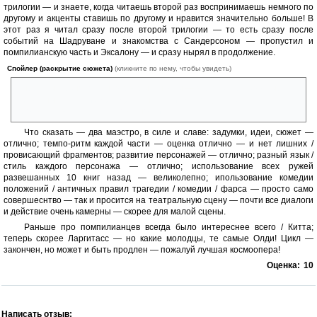
трилогии — и знаете, когда читаешь второй раз воспринимаешь немного по
другому и акценты ставишь по другому и нравится значительно больше! В
этот раз я читал сразу после второй трилогии — то есть сразу после
событий на Шадруване и знакомства с Сандерсоном — пропустил и
помпилианскую часть и Эксалону — и сразу нырял в продолжение.
Спойлер (раскрытие сюжета)
(кликните по нему, чтобы увидеть)
Энергеты, техноложцы, варвары, антисы — все злые бесхвостые
обезьяны кусающие друг друга, но все и умеют договариваться,
проявлять все чудеса человечности
Что сказать — два маэстро, в силе и славе: задумки, идеи, сюжет —
отлично; темпо-ритм каждой части — оценка отлично — и нет лишних /
провисающий фрагментов; развитие персонажей — отлично; разный язык /
стиль каждого персонажа — отлично; использование всех ружей
развешанных 10 книг назад — великолепно; ипользование комедии
положений / античных правил трагедии / комедии / фарса — просто само
совершеснтво — так и просится на театральную сцену — почти все диалоги
и действие очень камерны — скорее для малой сцены.
Раньше про помпилианцев всегда было интереснее всего / Китта;
теперь скорее Ларгитасс — но какие молодцы, те самые Олди! Цикл —
закончен, но может и быть продлен — пожалуй лучшая космоопера!
Оценка:
10
Написать отзыв: