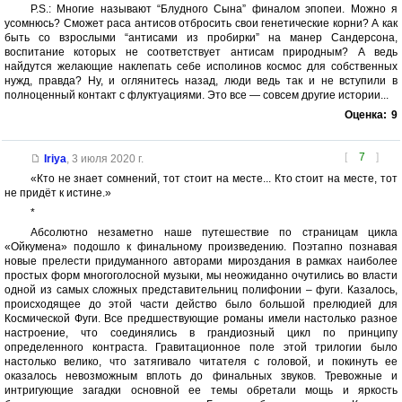
P.S.: Многие называют “Блудного Сына” финалом эпопеи. Можно я
усомнюсь? Сможет раса антисов отбросить свои генетические корни? А как
быть со взрослыми “антисами из пробирки” на манер Сандерсона,
воспитание которых не соответствует антисам природным? А ведь
найдутся желающие наклепать себе исполинов космос для собственных
нужд, правда? Ну, и оглянитесь назад, люди ведь так и не вступили в
полноценный контакт с флуктуациями. Это все — совсем другие истории...
Оценка:
9
[
7
]
Iriya
,
3 июля 2020 г.
«Кто не знает сомнений, тот стоит на месте... Кто стоит на месте, тот
не придёт к истине.»
*
Абсолютно незаметно наше путешествие по страницам цикла
«Ойкумена» подошло к финальному произведению. Поэтапно познавая
новые прелести придуманного авторами мироздания в рамках наиболее
простых форм многоголосной музыки, мы неожиданно очутились во власти
одной из самых сложных представительниц полифонии – фуги. Казалось,
происходящее до этой части действо было большой прелюдией для
Космической Фуги. Все предшествующие романы имели настолько разное
настроение, что соединялись в грандиозный цикл по принципу
определенного контраста. Гравитационное поле этой трилогии было
настолько велико, что затягивало читателя с головой, и покинуть ее
оказалось невозможным вплоть до финальных звуков. Тревожные и
интригующие загадки основной ее темы обретали мощь и яркость