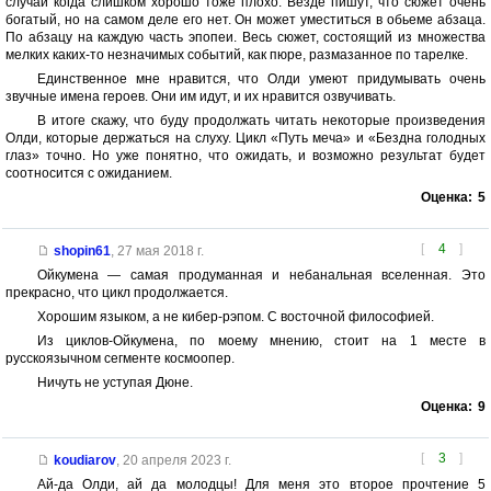
случай когда слишком хорошо тоже плохо. Везде пишут, что сюжет очень
богатый, но на самом деле его нет. Он может уместиться в обьеме абзаца.
По абзацу на каждую часть эпопеи. Весь сюжет, состоящий из множества
мелких каких-то незначимых событий, как пюре, размазанное по тарелке.
Единственное мне нравится, что Олди умеют придумывать очень
звучные имена героев. Они им идут, и их нравится озвучивать.
В итоге скажу, что буду продолжать читать некоторые произведения
Олди, которые держаться на слуху. Цикл «Путь меча» и «Бездна голодных
глаз» точно. Но уже понятно, что ожидать, и возможно результат будет
соотносится с ожиданием.
Оценка:
5
[
4
]
shopin61
,
27 мая 2018 г.
Ойкумена — самая продуманная и небанальная вселенная. Это
прекрасно, что цикл продолжается.
Хорошим языком, а не кибер-рэпом. С восточной философией.
Из циклов-Ойкумена, по моему мнению, стоит на 1 месте в
русскоязычном сегменте космоопер.
Ничуть не уступая Дюне.
Оценка:
9
[
3
]
koudiarov
,
20 апреля 2023 г.
Ай-да Олди, ай да молодцы! Для меня это второе прочтение 5